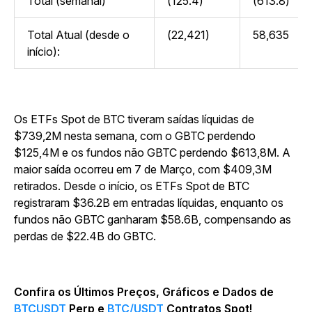
Total (semanal)
(125.4)
(613.8)
Total Atual (desde o
(22,421)
58,635
início):
Os ETFs Spot de BTC tiveram saídas líquidas de
$739,2M nesta semana, com o GBTC perdendo
$125,4M e os fundos não GBTC perdendo $613,8M. A
maior saída ocorreu em 7 de Março, com $409,3M
retirados. Desde o início, os ETFs Spot de BTC
registraram $36.2B em entradas líquidas, enquanto os
fundos não GBTC ganharam $58.6B, compensando as
perdas de $22.4B do GBTC.
Confira os Últimos Preços, Gráficos e Dados de
BTCUSDT
Perp e
BTC/USDT
Contratos Spot!