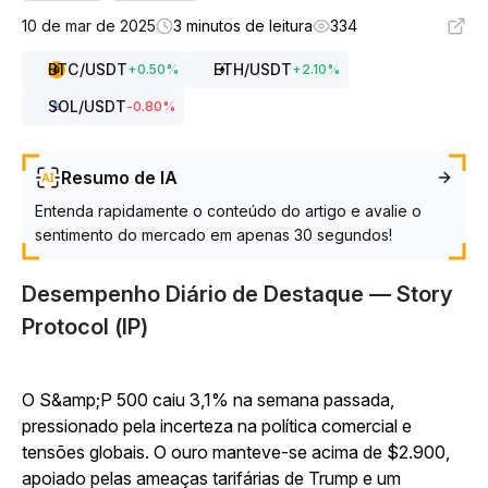
10 de mar de 2025
3 minutos de leitura
334
BTC
/USDT
ETH
/USDT
+
0.50
%
+
2.10
%
SOL
/USDT
-0.80
%
Resumo de IA
Entenda rapidamente o conteúdo do artigo e avalie o
sentimento do mercado em apenas 30 segundos!
Desempenho Diário de Destaque — Story
Protocol (IP)
O S&amp;P 500 caiu 3,1% na semana passada,
pressionado pela incerteza na política comercial e
tensões globais. O ouro manteve-se acima de $2.900,
apoiado pelas ameaças tarifárias de Trump e um