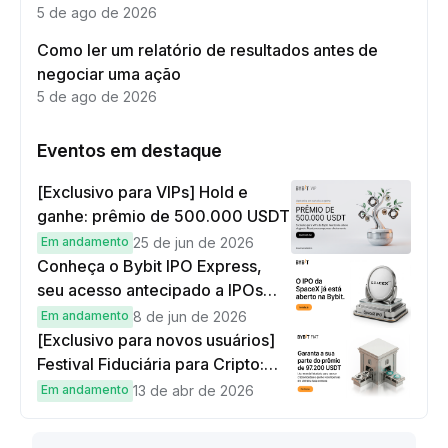
5 de ago de 2026
Como ler um relatório de resultados antes de
negociar uma ação
5 de ago de 2026
Eventos em destaque
[Exclusivo para VIPs] Hold e
ganhe: prêmio de 500.000 USDT
Em andamento
25 de jun de 2026
Conheça o Bybit IPO Express,
seu acesso antecipado a IPOs
globais
Em andamento
8 de jun de 2026
[Exclusivo para novos usuários]
Festival Fiduciária para Cripto:
complete tarefas simples e
Em andamento
13 de abr de 2026
ganhe sua parte de 97.200 USDT!