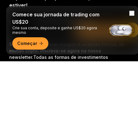
estiver!
Comece sua jornada de trading com
Download Bybit App
US$20
Crie sua conta, deposite e ganhe US$20 agora
Leia no app da Bybit
mesmo
Começar
Seja o primeiro a obter insights e análises críticas do
mundo cripto: inscreva-se agora na nossa
newsletter.
Todas as formas de investimentos
acarretam riscos, incluindo o risco de perder todo o
Resumo detalhado
valor investido. Tais atividades podem não ser
adequadas para todos.
Inscrição
Siga-nos