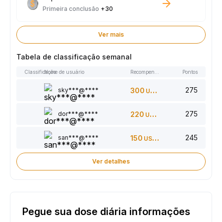
Primeira conclusão
+30
Ver mais
Tabela de classificação semanal
Classificação
Nome de usuário
Recompensas
Pontos
275
sky***@****
300
USDT
275
dor***@****
220
USDT
245
san***@****
150
USDT
Ver detalhes
Pegue sua dose diária informações