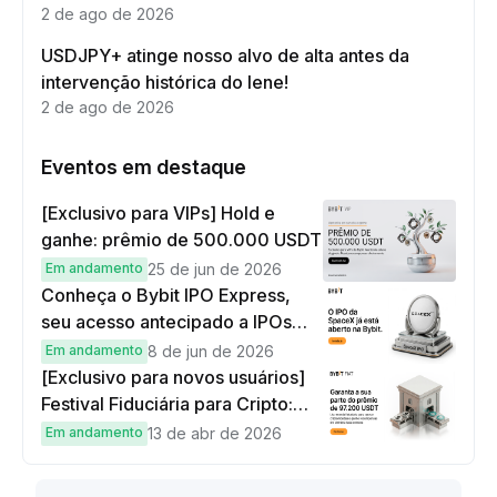
2 de ago de 2026
USDJPY+ atinge nosso alvo de alta antes da
intervenção histórica do Iene!
2 de ago de 2026
Eventos em destaque
[Exclusivo para VIPs] Hold e
ganhe: prêmio de 500.000 USDT
Em andamento
25 de jun de 2026
Conheça o Bybit IPO Express,
seu acesso antecipado a IPOs
globais
Em andamento
8 de jun de 2026
[Exclusivo para novos usuários]
Festival Fiduciária para Cripto:
complete tarefas simples e
Em andamento
13 de abr de 2026
ganhe sua parte de 97.200 USDT!