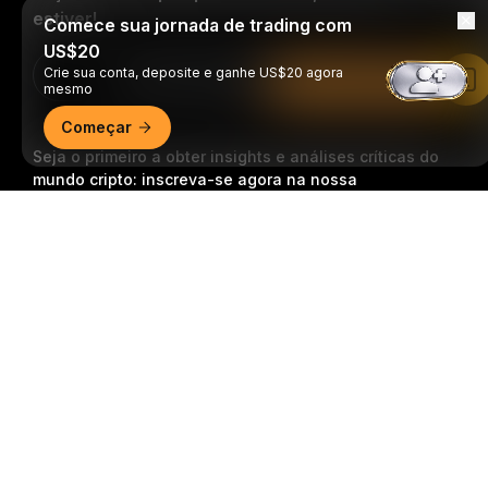
estiver!
Comece sua jornada de trading com
US$20
Crie sua conta, deposite e ganhe US$20 agora
Download Bybit App
Leia no app da Bybit
mesmo
Começar
Seja o primeiro a obter insights e análises críticas do
mundo cripto: inscreva-se agora na nossa
newsletter.
Todas as formas de investimentos
Resumo detalhado
acarretam riscos, incluindo o risco de perder todo o
valor investido. Tais atividades podem não ser
adequadas para todos.
Inscrição
Siga-nos