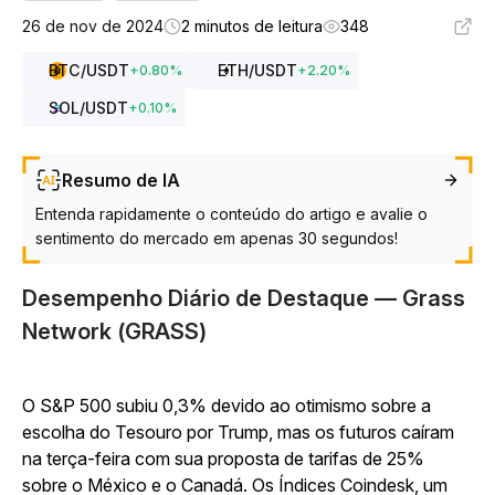
26 de nov de 2024
2 minutos de leitura
348
BTC
/USDT
ETH
/USDT
+
0.80
%
+
2.20
%
SOL
/USDT
+
0.10
%
Resumo de IA
Entenda rapidamente o conteúdo do artigo e avalie o
sentimento do mercado em apenas 30 segundos!
Desempenho Diário de Destaque — Grass
Network (GRASS)
O S&P 500 subiu 0,3% devido ao otimismo sobre a
escolha do Tesouro por Trump, mas os futuros caíram
na terça-feira com sua proposta de tarifas de 25%
sobre o México e o Canadá. Os Índices Coindesk, um