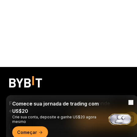
Faça trades a qualquer momento, de onde
Comece sua jornada de trading com
estiver!
US$20
Crie sua conta, deposite e ganhe US$20 agora
Leia no app da Bybit
mesmo
Download Bybit App
Começar