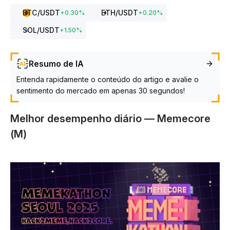
BTC
/USDT
ETH
/USDT
+
0.30
%
+
0.20
%
SOL
/USDT
+
1.50
%
Resumo de IA
Entenda rapidamente o conteúdo do artigo e avalie o
sentimento do mercado em apenas 30 segundos!
Melhor desempenho diário — Memecore
(M)