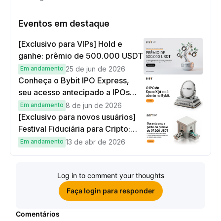
Eventos em destaque
[Exclusivo para VIPs] Hold e
ganhe: prêmio de 500.000 USDT
Em andamento
25 de jun de 2026
Conheça o Bybit IPO Express,
seu acesso antecipado a IPOs
globais
Em andamento
8 de jun de 2026
[Exclusivo para novos usuários]
Festival Fiduciária para Cripto:
complete tarefas simples e
Em andamento
13 de abr de 2026
ganhe sua parte de 97.200 USDT!
Log in to comment your thoughts
Faça login para responder
Comentários