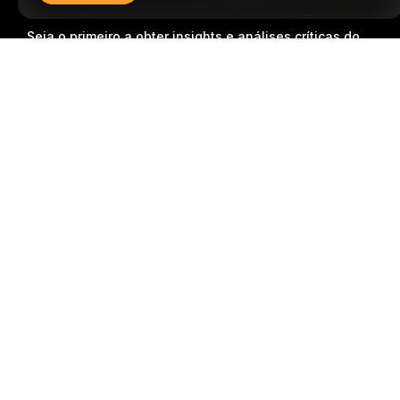
Seja o primeiro a obter insights e análises críticas do
mundo cripto: inscreva-se agora na nossa
Resumo detalhado
newsletter.
Todas as formas de investimentos
acarretam riscos, incluindo o risco de perder todo o
valor investido. Tais atividades podem não ser
adequadas para todos.
Inscrição
Siga-nos
© 2018-2026 Bybit.com. Todos os direitos reservados.