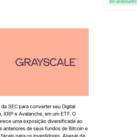
simples e g
Em andamento
da SEC para converter seu Digital
na, XRP e Avalanche, em um ETF. O
erece uma exposição diversificada ao
 anteriores de seus fundos de Bitcoin e
fáceis para os investidores. Apesar da