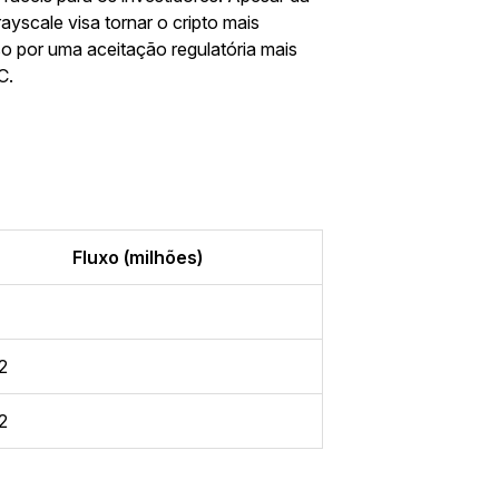
yscale visa tornar o cripto mais
o por uma aceitação regulatória mais
C.
Fluxo (milhões)
2
2