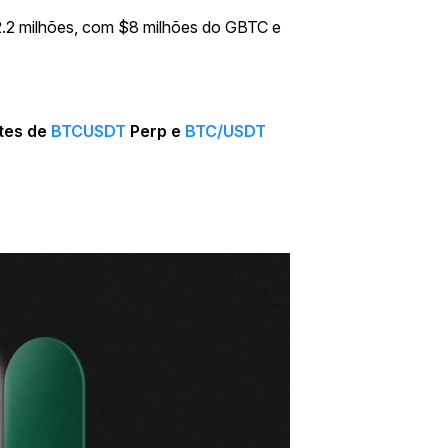
2.2 milhões, com $8 milhões do GBTC e
ntes de
BTCUSDT
Perp e
BTC/USDT