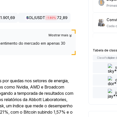
Primei
1.901,69
SOL
/USDT
72,89
-1.80
%
Convi
Cada 
Mostrar mais
Tradi
o sentimento do mercado em apenas 30
Cada 
Tabela de clas
Classificação
Nome d
Artigo
Cada 
 por quedas nos setores de energia,
Adici
hips como Nvidia, AMD e Broadcom
Cada 
egando a temporada de resultados com
 relatórios da Abbott Laboratories,
Curtir
esk, um índice que mede o desempenho
Cada 
,21%, com o Bitcoin subindo 1,57% e o