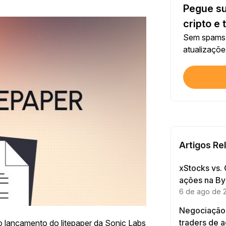
Pegue su
Cada 
cripto e 
Sem spams.
US$ 1
atualizaçõe
Cada 
Verif
Primei
Inves
Primei
Artigos Re
xStocks vs. 
Cada 
ações na By
6 de ago de 
Negociação 
Cada 
traders de 
 lançamento do litepaper da Sonic Labs