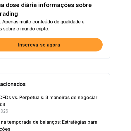
a dose diária informações sobre
Compartilhar artigo nas redes sociais (0/5)
conclusão
+2
trading
 Apenas muito conteúdo de qualidade e
00 + Trading com bots
s sobre o mundo cripto.
conclusão
+10
Inscreva-se agora
ique a sua identidade
ra conclusão
+20
timento no Earn ≥ 10U
ra conclusão
+15
lacionados
Opere pelo menos US$1000 em Futuros
CFDs vs. Perpetuals: 3 maneiras de negociar
conclusão
+15
bit
2026
Opere pelo menos US$2000 em Opções
na temporada de balanços: Estratégias para
conclusão
+10
ações