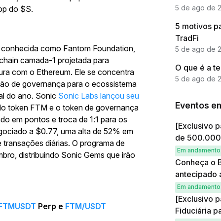
5 de ago de 
op do $S.
5 motivos pa
TradFi
e conhecida como Fantom Foundation,
5 de ago de 
chain camada-1 projetada para
O que é a t
gura com o Ethereum. Ele se concentra
5 de ago de 
stão de governança para o ecossistema
al do ano. Sonic
Sonic Labs lançou seu
Eventos e
do token FTM e o token de governança
ado em pontos e troca de 1:1 para os
[Exclusivo p
gociado a $0.77, uma alta de 52% em
de 500.00
e transações diárias. O programa de
Em andamento
o, distribuindo Sonic Gems que irão
Conheça o B
antecipado 
Em andamento
[Exclusivo p
FTMUSDT
Perp e
FTM/USDT
Fiduciária p