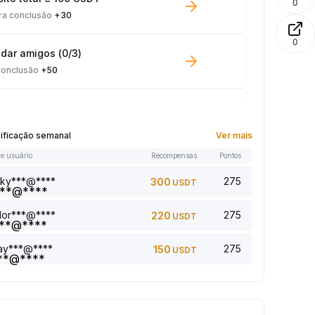
0
ra conclusão
+30
0
dar amigos (0/3)
conclusão
+50
ng em Spot ≥ 100 USDT
conclusão
+10
sificação semanal
Ver mais
e usuário
Recompensas
Pontos
 lido: 0/5
conclusão
+1
sky***@****
275
300
USDT
dor***@****
275
220
USDT
onar um comentário (0/5)
conclusão
+2
jay***@****
275
150
USDT
 5 artigo(s) (0/5)
conclusão
+1