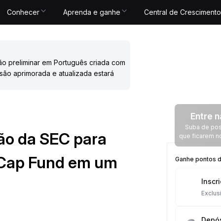
Conhecer
Aprenda e ganhe
Central de Crescimento
ão preliminar em Português criada com
são aprimorada e atualizada estará
Entre n
Suba de posi
ão da SEC para
que ficarem n
e Cap Fund em um
Ganhe pontos de
Inscr
Exclus
Depós