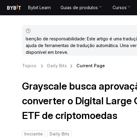
Bybit Learn
Guias de produtos
Cursos
Isenção de responsabilidade: Este artigo é uma traduç
ajuda de ferramentas de tradução automática. Uma ver
disponível em breve.
Topics
Daily Bits
Current Page
Grayscale busca aprovaç
converter o Digital Larg
ETF de criptomoedas
Iniciante
Daily Bits