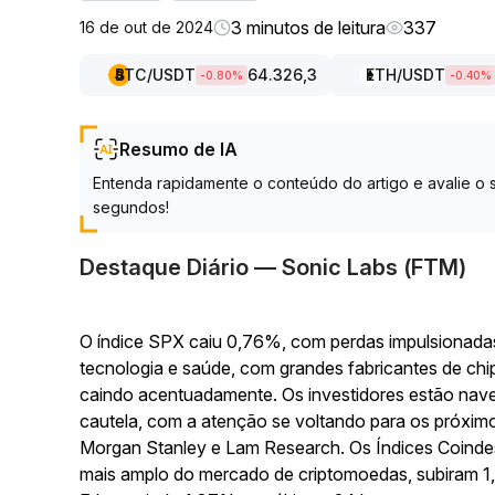
3 minutos de leitura
337
16 de out de 2024
BTC
/USDT
64.326,3
ETH
/USDT
-0.80
%
-0.40
%
Resumo de IA
Entenda rapidamente o conteúdo do artigo e avalie 
segundos!
Destaque Diário — Sonic Labs (FTM)
O índice SPX caiu 0,76%, com perdas impulsionadas
tecnologia e saúde, com grandes fabricantes de c
caindo acentuadamente. Os investidores estão nav
cautela, com a atenção se voltando para os próximos
Morgan Stanley e Lam Research. Os Índices Coind
mais amplo do mercado de criptomoedas, subiram 1