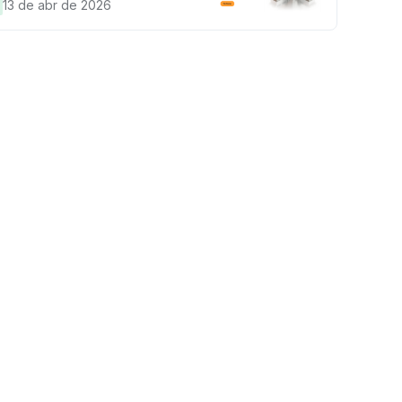
anhe sua parte de 97.200 USDT!
13 de abr de 2026