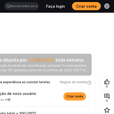
Faça login
Criar conta
a disputa por
2.500
USDT
toda semana
ção na tabela de classificação semanal! Os participantes
o top 100 ganharão parte de um prêmio de 2.500 USDT toda
semana.
 experiência ao concluir tarefas
Regras do evento
0
ição de novo usuário
Criar conta
ivo
+10
0
ito total ≥ 100 USDT