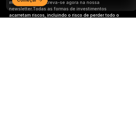
mundo cripto: inscreva-se agora na nossa
newsletter.
Todas as formas de investimentos
acarretam riscos, incluindo o risco de perder todo o
valor investido. Tais atividades podem não ser
Resumo detalhado
adequadas para todos.
Inscrição
Siga-nos
© 2018-2026 Bybit.com. Todos os direitos reservados.