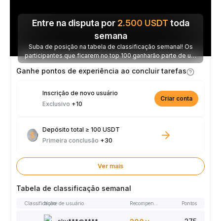
Entre na disputa por
2.500
USDT
toda
semana
Suba de posição na tabela de classificação semanal! Os
participantes que ficarem no top 100 ganharão parte de um
prêmio de 2.500 USDT toda semana.
Ganhe pontos de experiência ao concluir tarefas
Inscrição de novo usuário
Criar conta
Exclusivo
+10
Depósito total ≥ 100 USDT
Primeira conclusão
+30
Ver mais
Tabela de classificação semanal
Classificação
Nome de usuário
Recompensas
Pontos