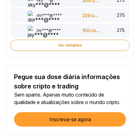
275
sky***@****
300
USDT
275
dor***@****
220
USDT
275
jay***@****
150
USDT
Ver detalhes
Pegue sua dose diária informações
sobre cripto e trading
Sem spams. Apenas muito conteúdo de
qualidade e atualizações sobre o mundo cripto.
Inscreva-se agora