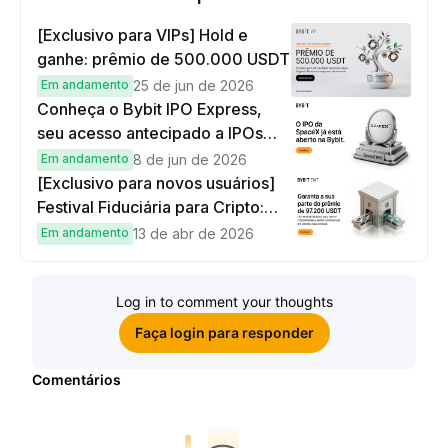
[Exclusivo para VIPs] Hold e
ganhe: prêmio de 500.000 USDT
Em andamento
25 de jun de 2026
Conheça o Bybit IPO Express,
seu acesso antecipado a IPOs
globais
Em andamento
8 de jun de 2026
[Exclusivo para novos usuários]
Festival Fiduciária para Cripto:
complete tarefas simples e
Em andamento
13 de abr de 2026
ganhe sua parte de 97.200 USDT!
Log in to comment your thoughts
Faça login para responder
Comentários