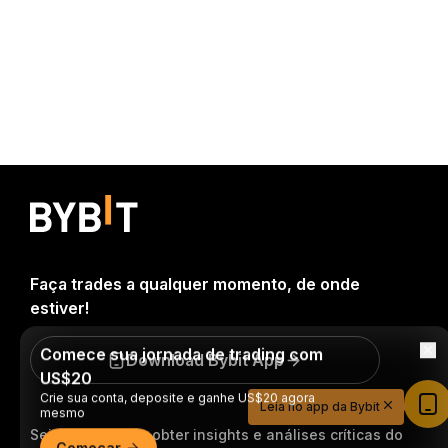
Faça trades a qualquer momento, de onde
estiver!
Comece sua jornada de trading com
Download Bybit App
US$20
Crie sua conta, deposite e ganhe US$20 agora
Leia no app da Bybit
mesmo
Seja o primeiro a obter insights e análises críticas do
Começar