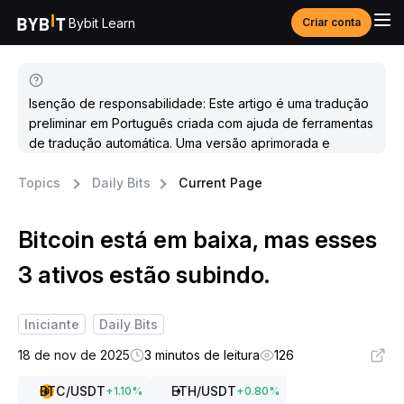
Bybit Learn
Criar conta
Isenção de responsabilidade: Este artigo é uma tradução
preliminar em Português criada com ajuda de ferramentas
de tradução automática. Uma versão aprimorada e
atualizada estará disponível em breve.
Topics
Daily Bits
Current Page
Bitcoin está em baixa, mas esses
3 ativos estão subindo.
Iniciante
Daily Bits
18 de nov de 2025
3 minutos de leitura
126
BTC
/USDT
ETH
/USDT
+
1.10
%
+
0.80
%