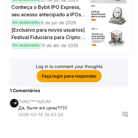
Conheça o Bybit IPO Express,
seu acesso antecipado a IPOs
globais
Em andamento
8 de jun de 2026
[Exclusivo para novos usuários]
Festival Fiduciária para Cripto:
complete tarefas simples e
Em andamento
13 de abr de 2026
ganhe sua parte de 97.200 USDT!
Log in to comment your thoughts
Faça login para responder
1
Comentários
TARD****ADUM
Да, были же цены?!?)))
2026-03-16 20:43:34