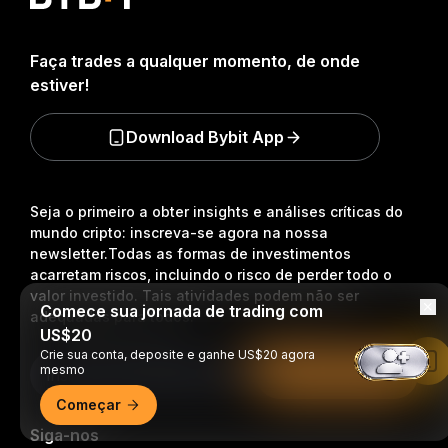
Faça trades a qualquer momento, de onde
estiver!
Download Bybit App
Seja o primeiro a obter insights e análises críticas do
mundo cripto: inscreva-se agora na nossa
newsletter.
Todas as formas de investimentos
acarretam riscos, incluindo o risco de perder todo o
valor investido. Tais atividades podem não ser
Comece sua jornada de trading com
adequadas para todos.
US$20
Crie sua conta, deposite e ganhe US$20 agora
Leia no app da Bybit
mesmo
Inscrição
Começar
Siga-nos