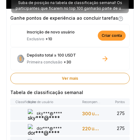
Suba de posição na tabela de classificação semanal! Os
participantes que ficarem no top 100 ganharão parte de um
prêmio de 2.500 USDT toda semana.
Ganhe pontos de experiência ao concluir tarefas
Inscrição de novo usuário
Criar conta
Exclusivo
+10
Depósito total ≥ 100 USDT
Primeira conclusão
+30
Ver mais
Tabela de classificação semanal
Classificação
Nome de usuário
Recompensas
Pontos
275
sky***@****
300
USDT
275
dor***@****
220
USDT