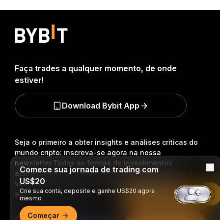
Faça trades a qualquer momento, de onde
estiver!
Download Bybit App
Seja o primeiro a obter insights e análises críticas do
mundo cripto: inscreva-se agora na nossa
newsletter.
Todas as formas de investimentos
Comece sua jornada de trading com
acarretam riscos, incluindo o risco de perder todo o
US$20
valor investido. Tais atividades podem não ser
Crie sua conta, deposite e ganhe US$20 agora
adequadas para todos.
Leia no app da Bybit
mesmo
Começar