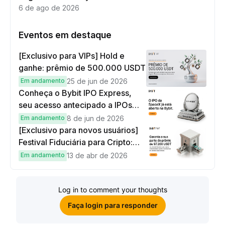
6 de ago de 2026
Eventos em destaque
[Exclusivo para VIPs] Hold e
ganhe: prêmio de 500.000 USDT
Em andamento
25 de jun de 2026
Conheça o Bybit IPO Express,
seu acesso antecipado a IPOs
globais
Em andamento
8 de jun de 2026
[Exclusivo para novos usuários]
Festival Fiduciária para Cripto:
complete tarefas simples e
Em andamento
13 de abr de 2026
ganhe sua parte de 97.200 USDT!
Log in to comment your thoughts
Faça login para responder