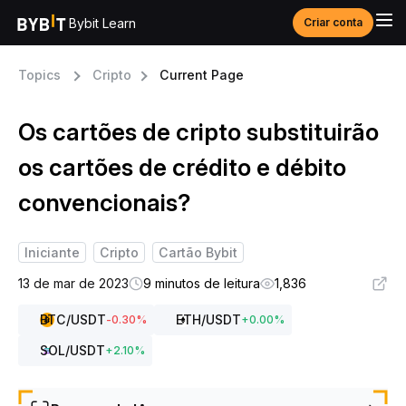
Bybit Learn
Criar conta
Topics
Cripto
Current Page
Os cartões de cripto substituirão
os cartões de crédito e débito
convencionais?
Iniciante
Cripto
Cartão Bybit
13 de mar de 2023
9 minutos de leitura
1,836
BTC
/USDT
ETH
/USDT
-0.30
%
+
0.00
%
SOL
/USDT
+
2.10
%