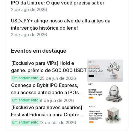
IPO da Unitree: O que você precisa saber
2 de ago de 2026
USDJPY+ atinge nosso alvo de alta antes da
intervenção histórica do Iene!
2 de ago de 2026
Eventos em destaque
[Exclusivo para VIPs] Hold e
ganhe: prêmio de 500.000 USDT
Em andamento
25 de jun de 2026
Conheça o Bybit IPO Express,
seu acesso antecipado a IPOs
globais
Em andamento
8 de jun de 2026
[Exclusivo para novos usuários]
Festival Fiduciária para Cripto:
complete tarefas simples e
Em andamento
13 de abr de 2026
ganhe sua parte de 97.200 USDT!