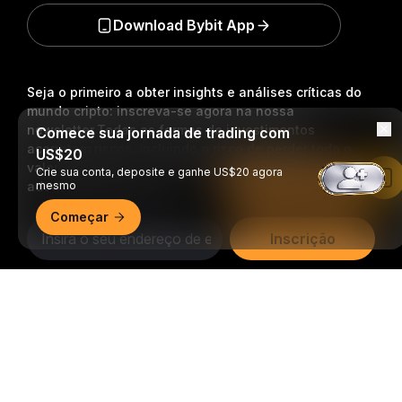
Download Bybit App
Seja o primeiro a obter insights e análises críticas do
mundo cripto: inscreva-se agora na nossa
newsletter.
Todas as formas de investimentos
Comece sua jornada de trading com
acarretam riscos, incluindo o risco de perder todo o
US$20
valor investido. Tais atividades podem não ser
Crie sua conta, deposite e ganhe US$20 agora
Leia no app da Bybit
adequadas para todos.
mesmo
Começar
Inscrição
Siga-nos
Resumo detalhado