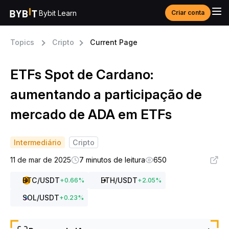
Bybit Learn
Criar conta
Topics
Cripto
Current Page
ETFs Spot de Cardano:
aumentando a participação de
mercado de ADA em ETFs
Intermediário
Cripto
11 de mar de 2025
7 minutos de leitura
650
BTC
/USDT
ETH
/USDT
+
0.66
%
+
2.05
%
SOL
/USDT
+
0.23
%