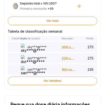
Depósito total ≥ 100 USDT
Primeira conclusão
+30
Ver mais
Tabela de classificação semanal
Classificação
Nome de usuário
Recompensas
Pontos
275
sky***@****
300
USDT
275
dor***@****
220
USDT
245
san***@****
150
USDT
Ver detalhes
Pegue sua dose diária informações