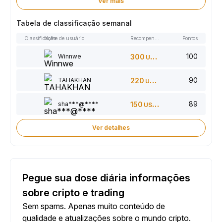
Ver mais
Tabela de classificação semanal
Classificação
Nome de usuário
Recompensas
Pontos
100
Winnwe
300
USDT
90
TAHAKHAN
220
USDT
89
sha***@****
150
USDT
Ver detalhes
Pegue sua dose diária informações
sobre cripto e trading
Sem spams. Apenas muito conteúdo de
qualidade e atualizações sobre o mundo cripto.