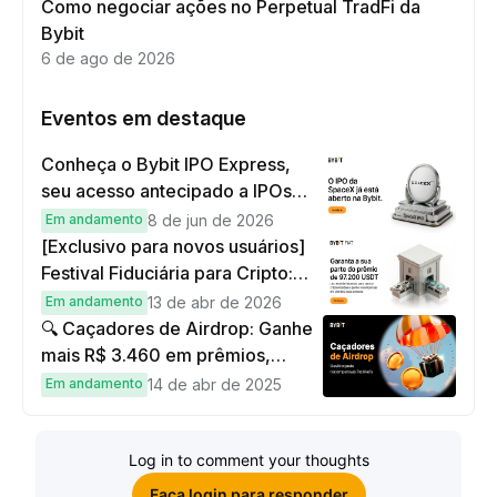
Como negociar ações no Perpetual TradFi da
Bybit
6 de ago de 2026
Eventos em destaque
Conheça o Bybit IPO Express,
seu acesso antecipado a IPOs
globais
Em andamento
8 de jun de 2026
[Exclusivo para novos usuários]
Festival Fiduciária para Cripto:
complete tarefas simples e
Em andamento
13 de abr de 2026
ganhe sua parte de 97.200 USDT!
🔍 Caçadores de Airdrop: Ganhe
mais R$ 3.460 em prêmios,
cashback e bônus no cartão!
Em andamento
14 de abr de 2025
Log in to comment your thoughts
Faça login para responder