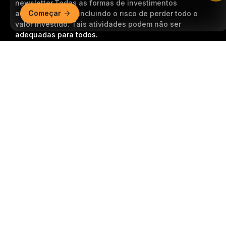
newsletter.
Todas as formas de investimentos
Começar
acarretam riscos, incluindo o risco de perder todo o
valor investido. Tais atividades podem não ser
adequadas para todos.
Resumo detalhado
Inscrição
Siga-nos
© 2018-2026 Bybit.com. Todos os direitos reservados.