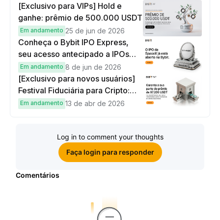
[Exclusivo para VIPs] Hold e
ganhe: prêmio de 500.000 USDT
Em andamento
25 de jun de 2026
Conheça o Bybit IPO Express,
seu acesso antecipado a IPOs
globais
Em andamento
8 de jun de 2026
[Exclusivo para novos usuários]
Festival Fiduciária para Cripto:
complete tarefas simples e
Em andamento
13 de abr de 2026
ganhe sua parte de 97.200 USDT!
Log in to comment your thoughts
Faça login para responder
Comentários