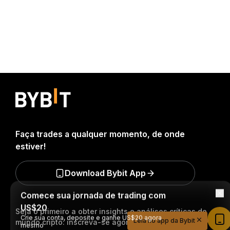
Faça trades a qualquer momento, de onde
estiver!
Download Bybit App
Comece sua jornada de trading com
US$20
Seja o primeiro a obter insights e análises críticas do
Crie sua conta, deposite e ganhe US$20 agora
Leia no app da Bybit
mundo cripto: inscreva-se agora na nossa
mesmo