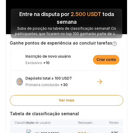
Entre na disputa por
2.500
USDT
toda
semana
Suba de posição na tabela de classificação semanal! Os
participantes que ficarem no top 100 ganharão parte de um
prêmio de 2.500 USDT toda semana.
Ganhe pontos de experiência ao concluir tarefas
Inscrição de novo usuário
Criar conta
Exclusivo
+10
Depósito total ≥ 100 USDT
Primeira conclusão
+30
Ver mais
Tabela de classificação semanal
Classificação
Nome de usuário
Recompensas
Pontos