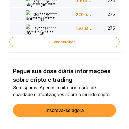
275
sky***@****
300
USDT
275
dor***@****
220
USDT
275
jay***@****
150
USDT
Ver detalhes
Pegue sua dose diária informações
sobre cripto e trading
Sem spams. Apenas muito conteúdo de
qualidade e atualizações sobre o mundo cripto.
Inscreva-se agora