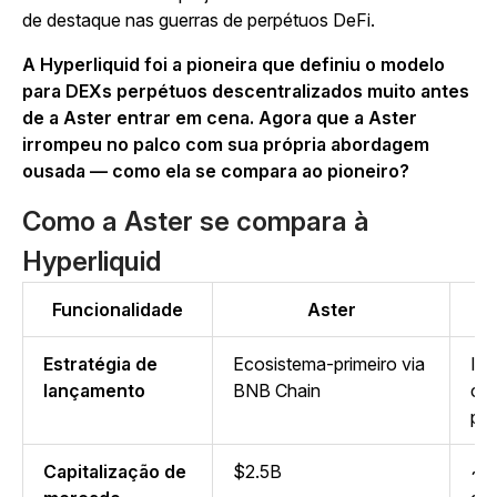
de destaque nas guerras de perpétuos DeFi.
A Hyperliquid foi a pioneira que definiu o modelo
para DEXs perpétuos descentralizados muito antes
de a Aster entrar em cena. Agora que a Aster
irrompeu no palco com sua própria abordagem
ousada — como ela se compara ao pioneiro?
Como a Aster se compara à
Hyperliquid
Funcionalidade
Aster
Estratégia de
Ecosistema-primeiro via
Inf
lançamento
BNB Chain
co
per
Capitalização de
$2.5B
~$1