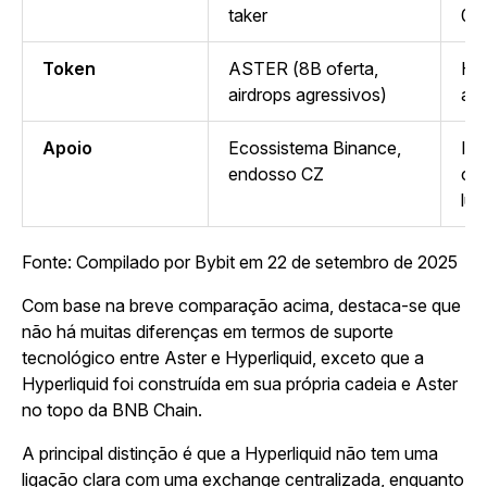
taker
0,
Token
ASTER (8B oferta,
HYP
airdrops agressivos)
ad
Apoio
Ecossistema Binance,
Ind
endosso CZ
com
lug
Fonte: Compilado por Bybit em 22 de setembro de 2025
Com base na breve comparação acima, destaca-se que
não há muitas diferenças em termos de suporte
tecnológico entre Aster e Hyperliquid, exceto que a
Hyperliquid foi construída em sua própria cadeia e Aster
no topo da BNB Chain.
A principal distinção é que a Hyperliquid não tem uma
ligação clara com uma exchange centralizada, enquanto