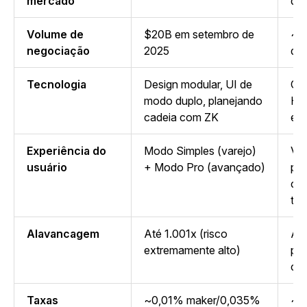
mercado
de
Volume de
$20B em setembro de
~$
negociação
2025
de
Tecnologia
Design modular, UI de
Co
modo duplo, planejando
Hyp
cadeia com ZK
em
Experiência do
Modo Simples (varejo)
Vel
usuário
+ Modo Pro (avançado)
pro
co
tot
Alavancagem
Até 1.001x (risco
Al
extremamente alto)
pad
co
Taxas
~0,01% maker/0,035%
~0