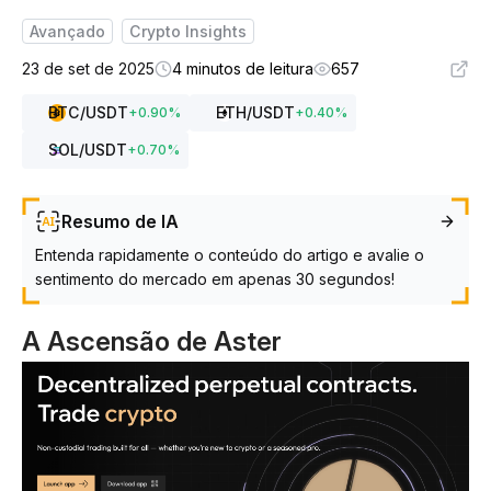
Avançado
Crypto Insights
23 de set de 2025
4 minutos de leitura
657
BTC
/USDT
ETH
/USDT
+
0.90
%
+
0.40
%
SOL
/USDT
+
0.70
%
Resumo de IA
Entenda rapidamente o conteúdo do artigo e avalie o
sentimento do mercado em apenas 30 segundos!
A Ascensão de Aster