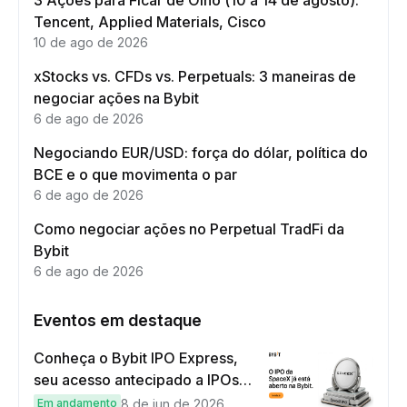
Tencent, Applied Materials, Cisco
10 de ago de 2026
xStocks vs. CFDs vs. Perpetuals: 3 maneiras de
negociar ações na Bybit
6 de ago de 2026
Negociando EUR/USD: força do dólar, política do
BCE e o que movimenta o par
6 de ago de 2026
Como negociar ações no Perpetual TradFi da
Bybit
6 de ago de 2026
Eventos em destaque
Conheça o Bybit IPO Express,
seu acesso antecipado a IPOs
globais
Em andamento
8 de jun de 2026