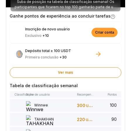
Suba de posição na tabela de classificação semanal! Os
participantes que ficarem no top 100 ganharão parte de um
prêmio de 2.500 USDT toda semana.
Ganhe pontos de experiência ao concluir tarefas
Inscrição de novo usuário
Criar conta
Exclusivo
+10
Depósito total ≥ 100 USDT
Primeira conclusão
+30
Ver mais
Tabela de classificação semanal
Classificação
Nome de usuário
Recompensas
Pontos
100
Winnwe
300
USDT
90
TAHAKHAN
220
USDT