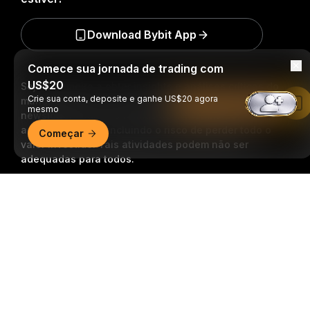
Download Bybit App
Comece sua jornada de trading com
US$20
Seja o primeiro a obter insights e análises críticas do
Crie sua conta, deposite e ganhe US$20 agora
mundo cripto: inscreva-se agora na nossa
Leia no app da Bybit
mesmo
newsletter.
Todas as formas de investimentos
acarretam riscos, incluindo o risco de perder todo o
Começar
valor investido. Tais atividades podem não ser
adequadas para todos.
Resumo detalhado
Inscrição
Siga-nos