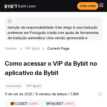
Bybit Learn
Criar conta
Isenção de responsabilidade: Este artigo é uma tradução
preliminar em Português criada com ajuda de ferramentas
de tradução automática. Uma versão aprimorada e
atualizada estará disponível em breve.
Guides
VIP Bybit
Current Page
Como acessar o VIP da Bybit no
aplicativo da Bybit
Iniciante
VIP Bybit
11 de set de 2025
5 minutos de leitura
1,386
BTC
/USDT
ETH
/USDT
-2.00
%
-2.60
%