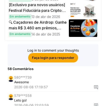
[Exclusivo para novos usuários]
Festival Fiduciária para Cripto:
complete tarefas simples e
Em andamento
13 de abr de 2026
ganhe sua parte de 97.200 USDT!
🔍 Caçadores de Airdrop: Ganhe
mais R$ 3.460 em prêmios,
cashback e bônus no cartão!
Em andamento
14 de abr de 2025
Log in to comment your thoughts
Faça login para responder
58
Comentários
580***739
Awesome
2026-08-08 17:19:57
579***558
Lets go!
2026-08-06 22:03:59