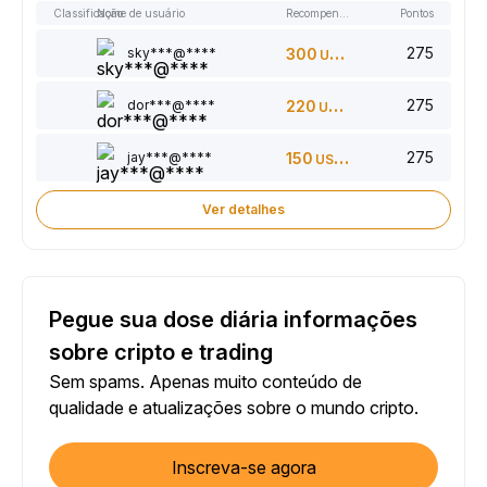
Classificação
Nome de usuário
Recompensas
Pontos
275
sky***@****
300
USDT
275
dor***@****
220
USDT
275
jay***@****
150
USDT
Ver detalhes
Pegue sua dose diária informações
sobre cripto e trading
Sem spams. Apenas muito conteúdo de
qualidade e atualizações sobre o mundo cripto.
Inscreva-se agora