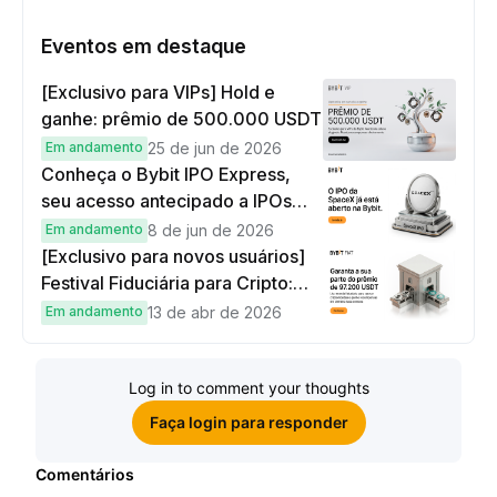
Eventos em destaque
[Exclusivo para VIPs] Hold e
ganhe: prêmio de 500.000 USDT
Em andamento
25 de jun de 2026
Conheça o Bybit IPO Express,
seu acesso antecipado a IPOs
globais
Em andamento
8 de jun de 2026
[Exclusivo para novos usuários]
Festival Fiduciária para Cripto:
complete tarefas simples e
Em andamento
13 de abr de 2026
ganhe sua parte de 97.200 USDT!
Log in to comment your thoughts
Faça login para responder
Comentários