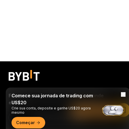
Faça trades a qualquer momento, de onde
Comece sua jornada de trading com
estiver!
US$20
Crie sua conta, deposite e ganhe US$20 agora
Leia no app da Bybit
mesmo
Download Bybit App
Começar