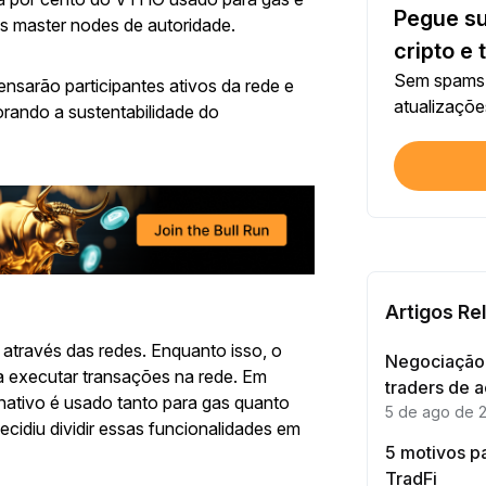
Pegue su
 master nodes de autoridade.
Cada 
cripto e 
Sem spams.
arão participantes ativos da rede e
US$ 1
atualizaçõe
rando a sustentabilidade do
Cada 
Verif
Primei
Inves
Primei
Artigos Re
 através das redes. Enquanto isso, o
Negociação 
 executar transações na rede. Em
Cada 
traders de 
nativo é usado tanto para gas quanto
5 de ago de 
ecidiu dividir essas funcionalidades em
5 motivos pa
Cada 
TradFi