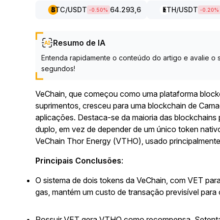
BTC
/USDT
64.293,6
ETH
/USDT
-0.50
%
-0.20
%
Resumo de IA
Entenda rapidamente o conteúdo do artigo e avalie 
segundos!
VeChain, que começou como uma plataforma blockch
suprimentos, cresceu para uma blockchain de Cam
aplicações. Destaca-se da maioria das blockchains
duplo, em vez de depender de um único token nativo
VeChain Thor Energy (VTHO), usado principalment
Principais Conclusões
:
O sistema de dois tokens da VeChain, com VET para
gas, mantém um custo de transação previsível para 
Possuir VET gera VTHO como recompensa. Setenta