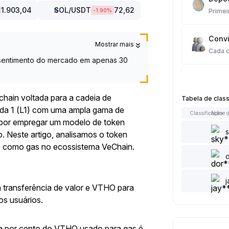
1.903,04
SOL
/USDT
72,62
-1.90
%
Primei
Convi
Mostrar mais
Cada 
o sentimento do mercado em apenas 30
Tradi
Cada 
ain voltada para a cadeia de
Tabela de clas
ada 1 (L1) com uma ampla gama de
Classificação
Nome d
Artigo
 por empregar um modelo de token
Cada 
. Neste artigo, analisamos o token
e como gas no ecossistema VeChain.
Adici
Cada 
 transferência de valor e VTHO para
Curtir
os usuários.
Cada 
 por cento do VTHO usado para gas é