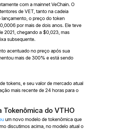
untamente com a mainnet VeChain. O
trading com US$20
etentores de VET, tanto na cadeia
Crie sua conta, deposite e ganhe US$20 agora mesmo
 lançamento, o preço do token
,0006 por mais de dois anos. Ele teve
de 2021, chegando a $0,023, mas
Começar
ixa subsequente.
nto acentuado no preço após sua
umentou mais de 300% e está sendo
de tokens, e seu valor de mercado atual
ação mais recente de 24 horas para o
va Tokenômica do VTHO
ou
um novo modelo de tokenômica que
mo discutimos acima, no modelo atual o