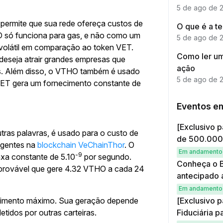
5 de ago de 
 permite que sua rede ofereça custos de
O que é a t
O só funciona para gas, e não como um
5 de ago de 
 volátil em comparação ao token VET.
Como ler um
 deseja atrair grandes empresas que
ação
is. Além disso, o VTHO também é usado
5 de ago de 
 VET gera um fornecimento constante de
Eventos e
[Exclusivo p
ras palavras, é usado para o custo de
de 500.00
ligentes na
blockchain VeChainThor
. O
Em andamento
-9
xa constante de 5.10
por segundo.
Conheça o B
 provável que gere 4.32 VTHO a cada 24
antecipado 
Em andamento
[Exclusivo p
cimento máximo. Sua geração depende
Fiduciária p
tidos por outras carteiras.