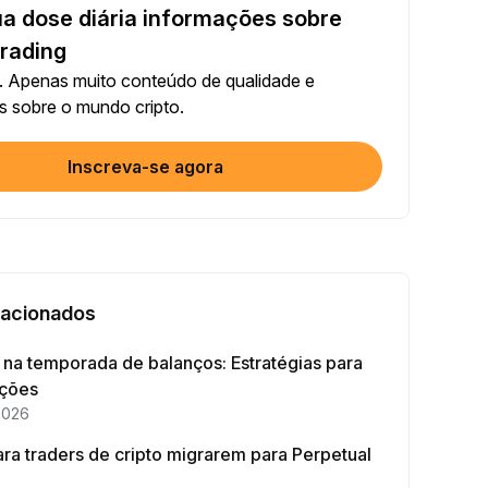
a dose diária informações sobre
Compartilhar artigo nas redes sociais (0/5)
conclusão
+2
trading
 Apenas muito conteúdo de qualidade e
00 + Trading com bots
s sobre o mundo cripto.
conclusão
+10
Inscreva-se agora
ique a sua identidade
ra conclusão
+20
timento no Earn ≥ 10U
ra conclusão
+15
lacionados
Opere pelo menos US$1000 em Futuros
na temporada de balanços: Estratégias para
conclusão
+15
ações
2026
Opere pelo menos US$2000 em Opções
ra traders de cripto migrarem para Perpetual
conclusão
+10