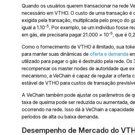
Quando os usuários querem transacionar na rede Ve
necessário em VTHO. O custo de uma transação é d
exigida pela transação, multiplicada pelo preço do
-5
igual a 1.10
. Por exemplo, se um indivíduo fosse r
-5
em gás, ele precisaria pagar 21.000 × 10
, que é 0
Como o fornecimento de VTHO é ilimitado, sua tok
para manter suas dinâmicas de
oferta e demanda
em
utilizado para pagar o gás é destruído pela rede. O
recompensar os master nodes de autoridade que ex
mecanismo, a VeChain é capaz de regular a oferta 
estável de VTHO para custos de transação previsíve
A VeChain também pode ajustar os parâmetros de q
taxa de queima pode ser reduzida ou aumentada, 
ocorrendo na rede. Isso dá à VeChain a capacidade
períodos de alta ou baixa demanda.
Desempenho de Mercado do VT