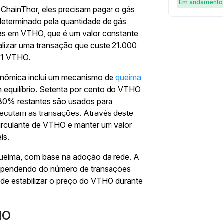
simples e g
Em andamento
ChainThor, eles precisam pagar o gás
eterminado pela quantidade de gás
 gás em VTHO, que é um valor constante
ealizar uma transação que custe 21.000
,21 VTHO.
enômica inclui um mecanismo de
queima
 equilíbrio. Setenta por cento do VTHO
s 30% restantes são usados para
ecutam as transações. Através deste
circulante de VTHO e manter um valor
is.
ueima, com base na adoção da rede. A
dependendo do número de transações
 de estabilizar o preço do VTHO durante
HO
Comece sua jornada de