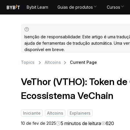
Bybit Learn
Guias de produtos
Cursos
Isenção de responsabilidade: Este artigo é uma traduç
ajuda de ferramentas de tradução automática. Uma ver
disponível em breve.
Topics
Altcoins
Current Page
VeThor (VTHO): Token de 
Ecossistema VeChain
Iniciante
Altcoins
Explainers
5 minutos de leitura
620
10 de fev de 2025