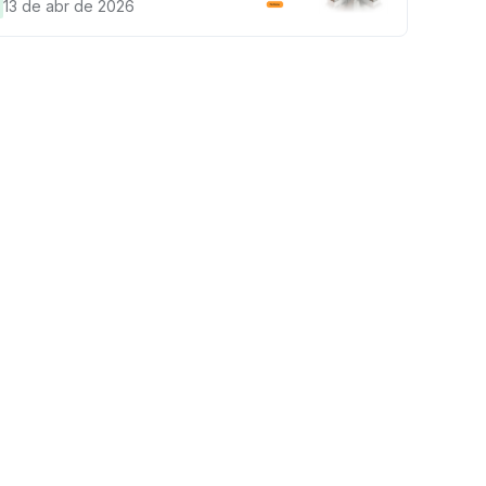
anhe sua parte de 97.200 USDT!
13 de abr de 2026