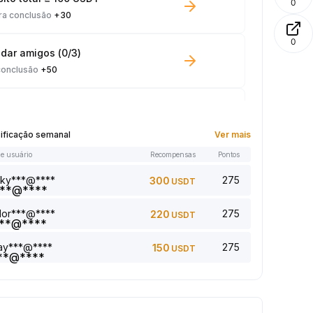
0
ra conclusão
+30
0
dar amigos (0/3)
conclusão
+50
ng em Spot ≥ 100 USDT
conclusão
+10
sificação semanal
Ver mais
e usuário
Recompensas
Pontos
 lido: 0/5
conclusão
+1
sky***@****
275
300
USDT
dor***@****
275
220
USDT
onar um comentário (0/5)
conclusão
+2
jay***@****
275
150
USDT
 5 artigo(s) (0/5)
conclusão
+1