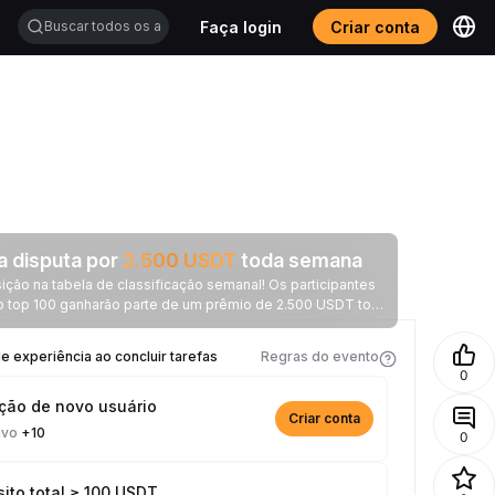
Faça login
Criar conta
a disputa por
2.500
USDT
toda semana
ção na tabela de classificação semanal! Os participantes
o top 100 ganharão parte de um prêmio de 2.500 USDT toda
semana.
 experiência ao concluir tarefas
Regras do evento
0
ição de novo usuário
Criar conta
ivo
+10
0
ito total ≥ 100 USDT