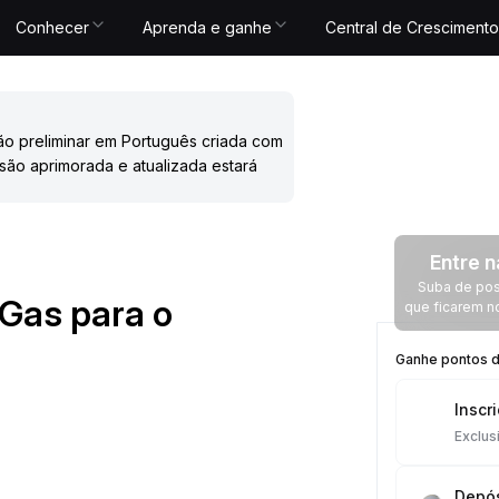
Conhecer
Aprenda e ganhe
Central de Crescimento
ão preliminar em Português criada com
são aprimorada e atualizada estará
Entre n
Suba de posi
Gas para o
que ficarem n
Ganhe pontos de
Inscr
Exclus
Depós