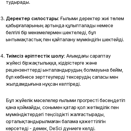
тудырады.
Деректер силостары
: Ғылыми деректер жиі төлем
қабырғаларының артында құлыпталады немесе
белгілі бір мекемелермен шектеледі, бұл
ынтымақтастық пен қайталану мүмкіндігін шектейді.
Тиімсіз әріптестік шолу
: Ағымдағы сараптау
жүйесі біржақтылыққа, кідірістерге және
рецензенттерді ынталандырудың болмауына бейім,
бұл көбінесе зерттеулерді тексерудің сапасы мен
жылдамдығына нұқсан келтіреді.
Бұл жүйелік мәселелер ғылыми прогресті бәсеңдетіп
қана қоймайды, сонымен қатар қол жетімділік пен
мүмкіндіктердегі теңсіздікті жалғастырады,
орталықтандырылмаған балама қажеттілігін
көрсетеді - демек, DeSci дүниеге келді.