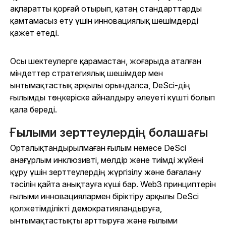
ақпаратты қорғай отырып, қатаң стандарттарды
қамтамасыз ету үшін инновациялық шешімдерді
қажет етеді.
Осы шектеулерге қарамастан, жоғарыда аталған
міндеттер стратегиялық шешімдер мен
ынтымақтастық арқылы орындалса, DeSci-дің
ғылымды төңкеріске айналдыру әлеуеті күшті болып
қала береді.
Ғылыми зерттеулердің болашағы
Орталықтандырылмаған ғылым немесе DeSci
анағұрлым инклюзивті, мөлдір және тиімді жүйені
құру үшін зерттеулердің жүргізілу және бағалану
тәсілін қайта анықтауға күші бар. Web3 принциптерін
ғылыми инновациялармен біріктіру арқылы DeSci
қолжетімділікті демократияландыруға,
ынтымақтастықты арттыруға және ғылыми