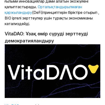
ғылыми инновациялар дами алатын экожүйені
қалыптастырады.
Орталықтандырылмаған
қаржыландыру
(DeFi)принциптерін біріктіре отырып ,
BIO іргелі зерттеулер үшін тұрақты экономиканы
катализдейді.
VitaDAO: Ұзақ өмір сүруді зерттеуді
демократияландыру