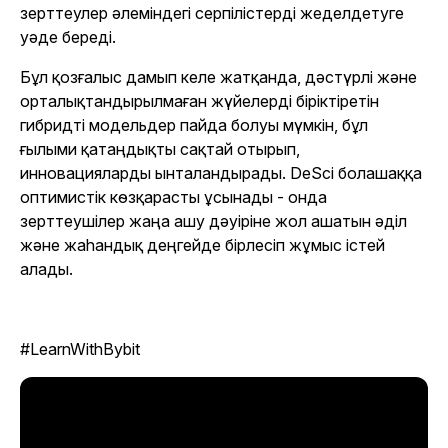
зерттеулер әлеміндегі серпілістерді жеделдетуге
уәде береді.
Бұл қозғалыс дамып келе жатқанда, дәстүрлі және
орталықтандырылмаған жүйелерді біріктіретін
гибридті модельдер пайда болуы мүмкін, бұл
ғылыми қатаңдықты сақтай отырып,
инновацияларды ынталандырады. DeSci болашаққа
оптимистік көзқарасты ұсынады - онда
зерттеушілер жаңа ашу дәуіріне жол ашатын әділ
және жаһандық деңгейде бірлесіп жұмыс істей
алады.
#LearnWithBybit