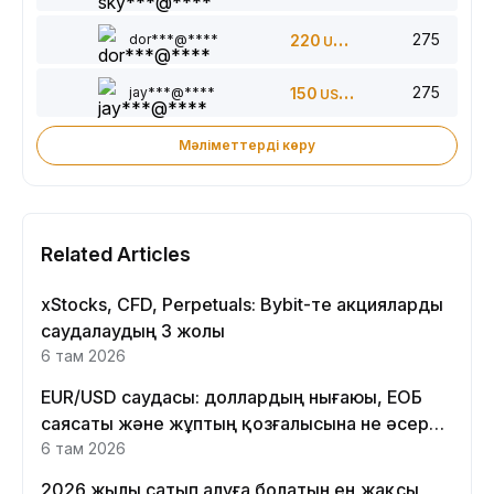
275
dor***@****
220
USDT
275
jay***@****
150
USDT
Мәліметтерді көру
Related Articles
xStocks, CFD, Perpetuals: Bybit-те акцияларды
саудалаудың 3 жолы
6 там 2026
EUR/USD саудасы: доллардың нығаюы, ЕОБ
саясаты және жұптың қозғалысына не әсер
етеді
6 там 2026
2026 жылы сатып алуға болатын ең жақсы