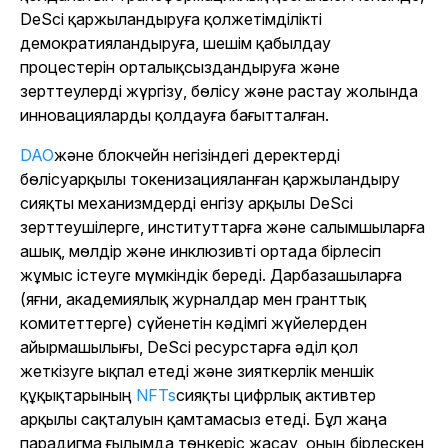
DeSci қаржыландыруға қолжетімділікті
демократияландыруға, шешім қабылдау
процестерін орталықсыздандыруға және
зерттеулерді жүргізу, бөлісу және растау жолында
инновацияларды қолдауға бағытталған.
DAO
және блокчейн негізіндегі деректерді
бөлісу
арқылы токенизацияланған қаржыландыру
сияқты механизмдерді енгізу арқылы DeSci
зерттеушілерге, институттарға және салымшыларға
ашық, мөлдір және инклюзивті ортада бірлесіп
жұмыс істеуге мүмкіндік береді. Дарбазашыларға
(яғни, академиялық журналдар мен гранттық
комитеттерге) сүйенетін кәдімгі жүйелерден
айырмашылығы, DeSci ресурстарға әділ қол
жеткізуге ықпал етеді және зияткерлік меншік
құқықтарының
NFTs
сияқты цифрлық активтер
арқылы сақталуын қамтамасыз етеді
. Бұл жаңа
парадигма ғылымда төңкеріс жасау, оның бірлескен