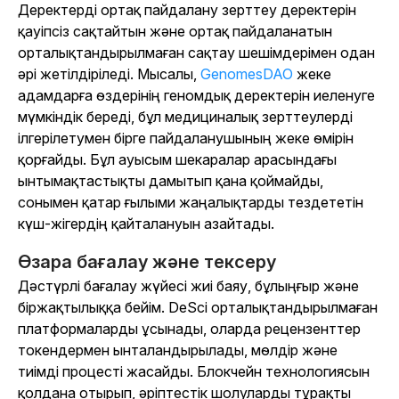
Деректерді ортақ пайдалану зерттеу деректерін
қауіпсіз сақтайтын және ортақ пайдаланатын
орталықтандырылмаған сақтау шешімдерімен одан
әрі жетілдіріледі. Мысалы,
GenomesDAO
жеке
адамдарға өздерінің геномдық деректерін иеленуге
мүмкіндік береді, бұл медициналық зерттеулерді
ілгерілетумен бірге пайдаланушының жеке өмірін
қорғайды. Бұл ауысым шекаралар арасындағы
ынтымақтастықты дамытып қана қоймайды,
сонымен қатар ғылыми жаңалықтарды тездететін
күш-жігердің қайталануын азайтады.
Өзара бағалау және тексеру
Дәстүрлі бағалау жүйесі жиі баяу, бұлыңғыр және
біржақтылыққа бейім. DeSci орталықтандырылмаған
платформаларды ұсынады, оларда рецензенттер
токендермен ынталандырылады, мөлдір және
тиімді процесті жасайды. Блокчейн технологиясын
қолдана отырып, әріптестік шолуларды тұрақты