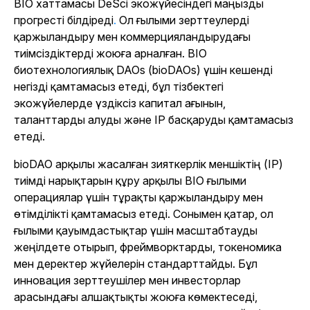
BIO хаттамасы DeSci экожүйесіндегі маңызды
прогресті білдіреді
.
Ол ғылыми зерттеулерді
қаржыландыру мен коммерцияландырудағы
тиімсіздіктерді жоюға арналған. BIO
биотехнологиялық DAOs (bioDAOs) үшін кешенді
негізді қамтамасыз етеді, бұл тізбектегі
экожүйелерде үздіксіз капитал ағынын,
таланттарды алуды және IP басқаруды қамтамасыз
етеді.
bioDAO арқылы жасалған зияткерлік меншіктің (IP)
тиімді нарықтарын құру арқылы BIO ғылыми
операциялар үшін тұрақты қаржыландыру мен
өтімділікті қамтамасыз етеді. Сонымен қатар, ол
ғылыми қауымдастықтар үшін масштабтауды
жеңілдете отырып, фреймворктарды, токеномика
мен деректер жүйелерін стандарттайды. Бұл
инновация зерттеушілер мен инвесторлар
арасындағы алшақтықты жоюға көмектеседі,