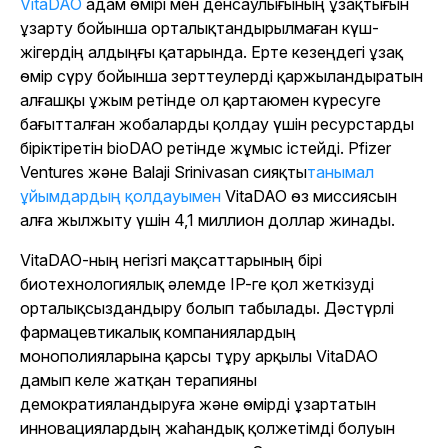
VitaDAO
адам өмірі мен денсаулығының ұзақтығын
ұзарту бойынша орталықтандырылмаған күш-
жігердің алдыңғы қатарында. Ерте кезеңдегі ұзақ
өмір сүру бойынша зерттеулерді қаржыландыратын
алғашқы ұжым ретінде ол қартаюмен күресуге
бағытталған жобаларды қолдау үшін ресурстарды
біріктіретін bioDAO ретінде жұмыс істейді.
Pfizer
Ventures және Balaji Srinivasan сияқты
танымал
ұйымдардың қолдауымен
VitaDAO өз миссиясын
алға жылжыту үшін 4,1 миллион доллар жинады.
VitaDAO-ның негізгі мақсаттарының бірі
биотехнологиялық әлемде IP-ге қол жеткізуді
орталықсыздандыру болып табылады. Дәстүрлі
фармацевтикалық компаниялардың
монополияларына қарсы тұру арқылы VitaDAO
дамып келе жатқан терапияны
демократияландыруға және өмірді ұзартатын
инновациялардың жаһандық қолжетімді болуын