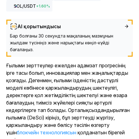
SOL
/USDT
+
1.60
%
AI қорытындысы
Бар болғаны 30 секундта мақаланың мазмұнын
жылдам түсініңіз және нарықтағы көңіл-күйді
бағалаңыз.
Ғылыми зерттеулер ежелден адамзат прогресінің
ірге тасы болып, инновациялар мен жаңалықтарды
қозғады. Дегенмен, ғылыми ізденістің дәстүрлі
моделі көбінесе қаржыландырудың шектеулігі,
деректерге қол жетімділіктің шектелуі және өзара
бағалаудың тиімсіз жүйелері сияқты әртүрлі
кедергілерге тап болады. Орталықсыздандырылған
ғылымға (DeSci) кіріңіз
,
бұл зерттеуді жүргізу,
қаржыландыру және бөлісу тәсілін өзгерту
үшін
блокчейн технологиясын
қолданатын бірегей