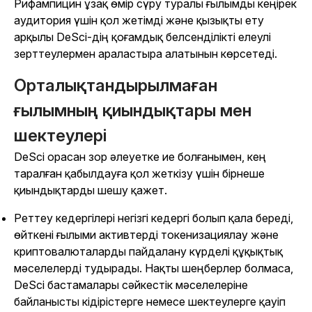
Рифампицин ұзақ өмір сүру туралы ғылымды кеңірек
аудитория үшін қол жетімді және қызықты ету
арқылы DeSci-дің қоғамдық белсенділікті елеулі
зерттеулермен араластыра алатынын көрсетеді.
Орталықтандырылмаған
ғылымның қиындықтары мен
шектеулері
DeSci орасан зор әлеуетке ие болғанымен, кең
таралған қабылдауға қол жеткізу үшін бірнеше
қиындықтарды шешу қажет.
Реттеу кедергілері негізгі кедергі болып қала береді,
өйткені ғылыми активтерді токенизациялау және
криптовалюталарды пайдалану күрделі құқықтық
мәселелерді тудырады. Нақты шеңберлер болмаса,
DeSci бастамалары сәйкестік мәселелеріне
байланысты кідірістерге немесе шектеулерге қауіп