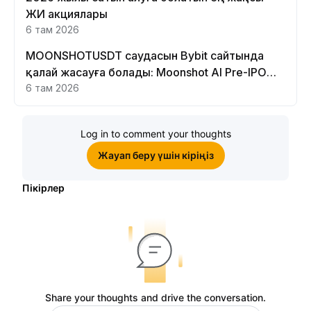
ЖИ акциялары
6 там 2026
MOONSHOTUSDT саудасын Bybit сайтында
қалай жасауға болады: Moonshot AI Pre-IPO
Perpetual нұсқаулығы
6 там 2026
Log in to comment your thoughts
Жауап беру үшін кіріңіз
Пікірлер
Share your thoughts and drive the conversation.