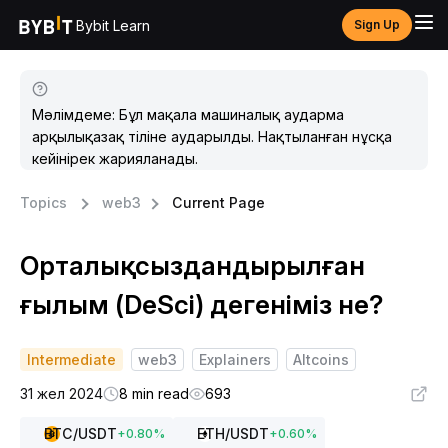
Bybit Learn
Sign Up
Мәлімдеме: Бұл мақала машиналық аударма
арқылықазақ тіліне аударылды. Нақтыланған нұсқа
кейінірек жарияланады.
Topics
web3
Current Page
Орталықсыздандырылған
ғылым (DeSci) дегеніміз не?
Intermediate
web3
Explainers
Altcoins
31 жел 2024
8 min read
693
BTC
/USDT
ETH
/USDT
+
0.80
%
+
0.60
%