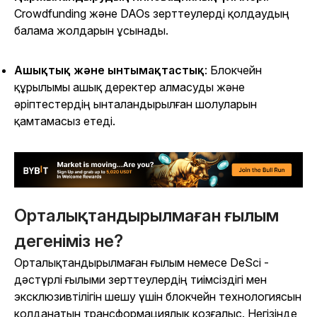
Crowdfunding және DAOs зерттеулерді қолдаудың
балама жолдарын ұсынады.
Ашықтық және ынтымақтастық
: Блокчейн
құрылымы ашық деректер алмасуды және
әріптестердің ынталандырылған шолуларын
қамтамасыз етеді.
Орталықтандырылмаған ғылым
дегеніміз не?
Орталықтандырылмаған ғылым немесе DeSci -
дәстүрлі ғылыми зерттеулердің тиімсіздігі мен
эксклюзивтілігін шешу үшін блокчейн технологиясын
қолданатын трансформациялық қозғалыс. Негізінде,