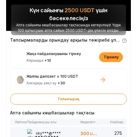
Күн сайынғы
2500
USDT
үшін
бәсекелесіңіз
Апта сайынғы көшбасшылар тақтасында көтеріліңіз! Үздік
100 қатысушы апта сайын 2500 USDT-дің үлесін алады.
Тапсырмаларды орындау арқылы тәжірибе ұпайларын алыңыз
Жаңа пайдаланушыны тіркеу
Тіркелу
Айрықша
+10
Жалпы депозит ≥ 100 USDT
Алғашқы аяқтау
+30
Толығырақ
Апта сайынғы көшбасшылар тақтасы
Рейтинг
Пайдаланушы аты
Марапаттар
Ұпайлар
275
sky***@****
300
USDT