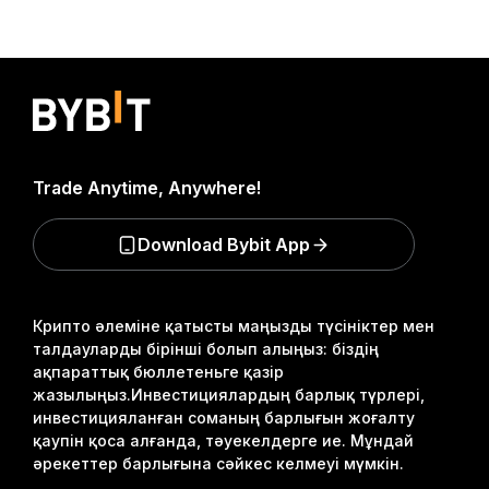
Trade Anytime, Anywhere!
Download Bybit App
Крипто әлеміне қатысты маңызды түсініктер мен
талдауларды бірінші болып алыңыз: біздің
ақпараттық бюллетеньге қазір
жазылыңыз.
Инвестициялардың барлық түрлері,
инвестицияланған соманың барлығын жоғалту
қаупін қоса алғанда, тәуекелдерге ие. Мұндай
әрекеттер барлығына сәйкес келмеуі мүмкін.