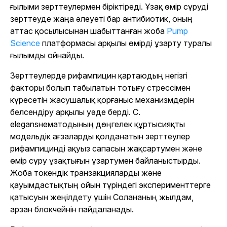
ғылыми зерттеулермен біріктіреді. Ұзақ өмір сүруді
зерттеуде жаңа әлеуеті бар антибиотик, оның
аттас қосылысынан шабыттанған жоба
Pump
Science
платформасы арқылы өмірді ұзарту туралы
ғылымды ойнайды.
Зерттеулерде рифампицин қартаюдың негізгі
факторы болып табылатын тотығу стрессімен
күресетін жасушалық қорғаныс механизмдерін
белсендіру арқылы уәде берді.
C.
elegans
нематодының дөңгелек құртысияқты
модельдік ағзаларды қолданатын зерттеулер
рифампицинді ақуыз сапасын жақсартумен және
өмір сүру ұзақтығын ұзартумен байланыстырды.
Жоба токендік транзакцияларды және
қауымдастықтың ойын түріндегі эксперименттерге
қатысуын жеңілдету үшін Солананың жылдам,
арзан блокчейнін пайдаланады.