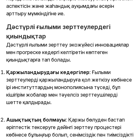
аспектісін және жаһандық ауқымдағы әсерін
арттыру мүмкіндігіне ие.
Дәстүрлі ғылыми зерттеулердегі
қиындықтар
Дәстүрлі ғылыми зерттеу экожүйесі инновациялар
мен прогреске кедергі келтіретін көптеген
қиындықтарға тап болады.
Қаржыландырудағы кедергілер
: Ғылыми
зерттеулерді қаржыландыруға қол жеткізу көбінесе
ірі институттардың монополиясына түседі, бұл
кішігірім жобалар мен тәуелсіз зерттеушілерді
шетте қалдырады.
Ашықтықтың болмауы
: Қаржы бөлуден бастап
әріптестік тексеруге дейінгі зерттеу процестері
көбінесе бұлыңғыр болып, сенімсіздік пен тиімсіздікті