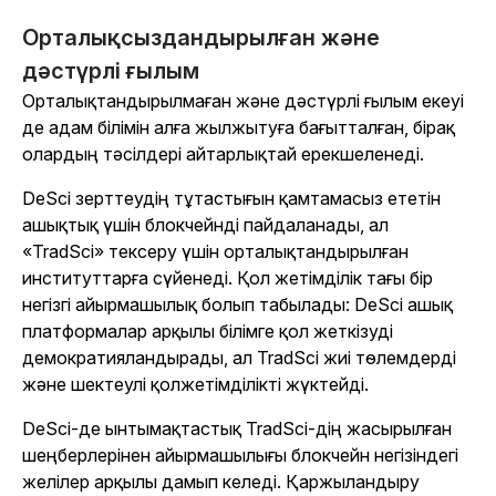
Орталықсыздандырылған және
дәстүрлі ғылым
Орталықтандырылмаған және дәстүрлі ғылым екеуі
де адам білімін алға жылжытуға бағытталған, бірақ
олардың тәсілдері айтарлықтай ерекшеленеді.
DeSci зерттеудің тұтастығын қамтамасыз ететін
ашықтық үшін блокчейнді пайдаланады, ал
«TradSci» тексеру үшін орталықтандырылған
институттарға сүйенеді. Қол жетімділік тағы бір
негізгі айырмашылық болып табылады: DeSci ашық
платформалар арқылы білімге қол жеткізуді
демократияландырады, ал TradSci жиі төлемдерді
және шектеулі қолжетімділікті жүктейді.
DeSci-де ынтымақтастық TradSci-дің жасырылған
шеңберлерінен айырмашылығы блокчейн негізіндегі
желілер арқылы дамып келеді. Қаржыландыру