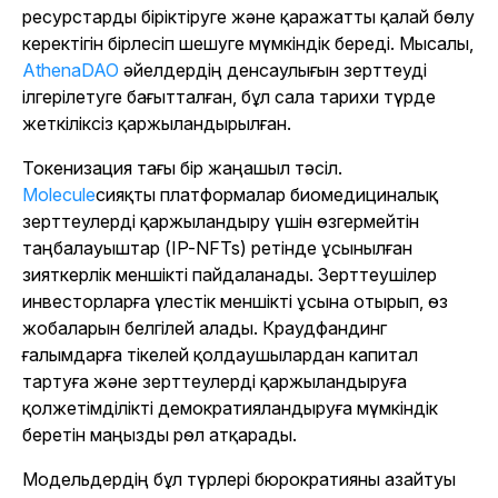
ресурстарды біріктіруге және қаражатты қалай бөлу
керектігін бірлесіп шешуге мүмкіндік береді. Мысалы,
AthenaDAO
әйелдердің денсаулығын зерттеуді
ілгерілетуге бағытталған, бұл сала тарихи түрде
жеткіліксіз қаржыландырылған.
Токенизация тағы бір жаңашыл тәсіл.
Molecule
сияқты платформалар биомедициналық
зерттеулерді қаржыландыру үшін өзгермейтін
таңбалауыштар (IP-NFTs) ретінде ұсынылған
зияткерлік меншікті пайдаланады. Зерттеушілер
инвесторларға үлестік меншікті ұсына отырып, өз
жобаларын белгілей алады. Краудфандинг
ғалымдарға тікелей қолдаушылардан капитал
тартуға және зерттеулерді қаржыландыруға
қолжетімділікті демократияландыруға мүмкіндік
беретін маңызды рөл атқарады.
Модельдердің бұл түрлері бюрократияны азайтуы