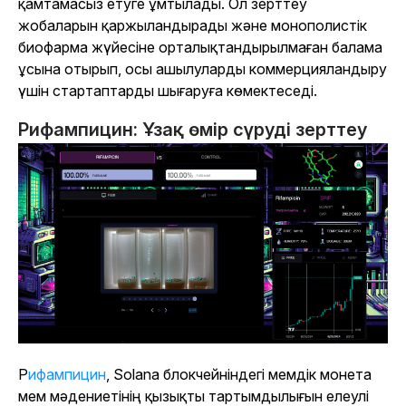
қамтамасыз етуге ұмтылады. Ол зерттеу
жобаларын қаржыландырады және монополистік
биофарма жүйесіне орталықтандырылмаған балама
ұсына отырып, осы ашылуларды коммерцияландыру
үшін стартаптарды шығаруға көмектеседі.
Рифампицин: Ұзақ өмір сүруді зерттеу
Рифампицин
, Solana блокчейніндегі мемдік монета
мем мәдениетінің қызықты тартымдылығын елеулі