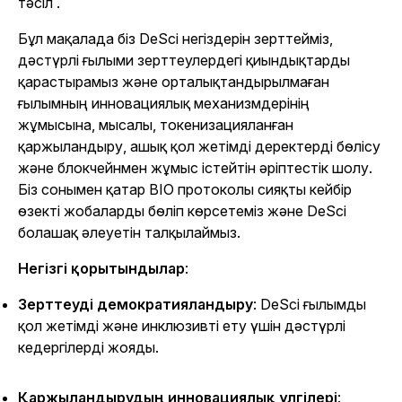
тәсіл
.
Бұл мақалада біз DeSci негіздерін зерттейміз,
дәстүрлі ғылыми зерттеулердегі қиындықтарды
қарастырамыз және орталықтандырылмаған
ғылымның инновациялық механизмдерінің
жұмысына, мысалы, токенизацияланған
қаржыландыру, ашық қол жетімді деректерді бөлісу
және блокчейнмен жұмыс істейтін әріптестік шолу.
Біз сонымен қатар BIO протоколы сияқты кейбір
өзекті жобаларды бөліп көрсетеміз және DeSci
болашақ әлеуетін талқылаймыз.
Негізгі қорытындылар
:
Зерттеуді демократияландыру
: DeSci ғылымды
қол жетімді және инклюзивті ету үшін дәстүрлі
кедергілерді жояды.
Қаржыландырудың инновациялық үлгілері
: