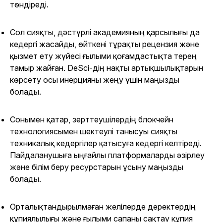
төндіреді.
Сол сияқты, дәстүрлі академияның қарсылығы да
кедергі жасайды, өйткені тұрақты рецензия және
қызмет ету жүйесі ғылыми қоғамдастықта терең
тамыр жайған. DeSci-дің нақты артықшылықтарын
көрсету осы инерцияны жеңу үшін маңызды
болады.
Сонымен қатар, зерттеушілердің блокчейн
технологиясымен шектеулі танысуы сияқты
техникалық кедергілер қатысуға кедергі келтіреді.
Пайдаланушыға ыңғайлы платформаларды әзірлеу
және білім беру ресурстарын ұсыну маңызды
болады.
Орталықтандырылмаған желілерде деректердің
құпиялылығы және ғылыми сапаны сақтау құпия