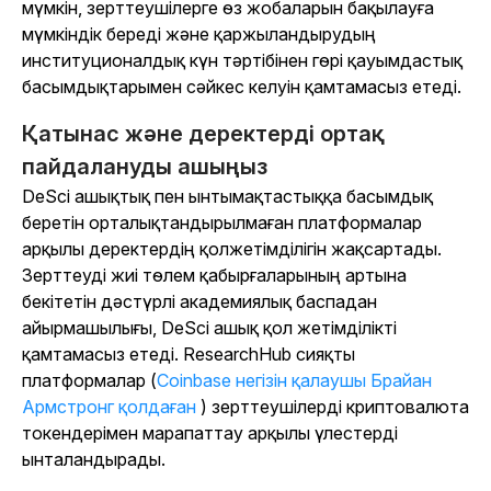
мүмкін, зерттеушілерге өз жобаларын бақылауға
мүмкіндік береді және қаржыландырудың
институционалдық күн тәртібінен гөрі қауымдастық
басымдықтарымен сәйкес келуін қамтамасыз етеді.
Қатынас және деректерді ортақ
пайдалануды ашыңыз
DeSci ашықтық пен ынтымақтастыққа басымдық
беретін орталықтандырылмаған платформалар
арқылы деректердің қолжетімділігін жақсартады.
Зерттеуді жиі төлем қабырғаларының артына
бекітетін дәстүрлі академиялық баспадан
айырмашылығы, DeSci ашық қол жетімділікті
қамтамасыз етеді. ResearchHub сияқты
платформалар (
Coinbase негізін қалаушы Брайан
Армстронг қолдаған
) зерттеушілерді криптовалюта
токендерімен марапаттау арқылы үлестерді
ынталандырады.