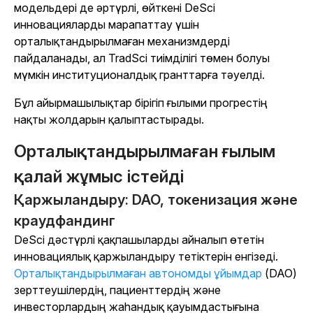
модельдері де әртүрлі, өйткені DeSci
инновацияларды марапаттау үшін
орталықтандырылмаған механизмдерді
пайдаланады, ал TradSci тиімділігі төмен болуы
мүмкін институционалдық гранттарға тәуелді.
Бұл айырмашылықтар бірігіп ғылыми прогрестің
нақты жолдарын қалыптастырады.
Орталықтандырылмаған ғылым
қалай жұмыс істейді
Қаржыландыру: DAO, токенизация және
краудфандинг
DeSci дәстүрлі қақпашыларды айналып өтетін
инновациялық қаржыландыру тетіктерін енгізеді.
Орталықтандырылмаған автономды ұйымдар
(DAO)
зерттеушілердің, пациенттердің және
инвесторлардың жаһандық қауымдастығына