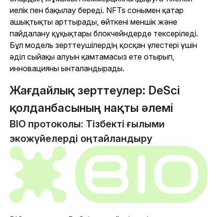
иелік пен бақылау береді. NFTs сонымен қатар
ашықтықты арттырады, өйткені меншік және
пайдалану құқықтары блокчейндерде тексеріледі.
Бұл модель зерттеушілердің қосқан үлестері үшін
әділ сыйақы алуын қамтамасыз ете отырып,
инновацияны ынталандырады.
Жағдайлық зерттеулер: DeSci
қолданбасының нақты әлемі
BIO протоколы: Тізбекті ғылыми
экожүйелерді оңтайландыру