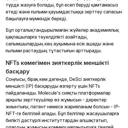
түрде жазуға болады, бұл есеп беруді қамтамасыз
етеді және ғылыми қауымдастыққа зерттеу сапасын
бақылауға мүмкіндік береді.
Бұл орталықтандырылмаған жүйелер академиялық
қақпашыларға тәуелділікті азайтады,
салымшылардың кең ауқымына есік ашады және
ғылыми растаудың тұтастығын арттырады.
NFTs көмегімен зияткерлік меншікті
басқару
Соңғысы, бірақ кем дегенде, DeSci зияткерлік
меншікті (IP) басқаруды өзгерту үшін NFTs
пайдаланады. Molecule's сияқты платформалар
арқылы зерттеушілер өз жұмысын - деректер
жиынтығы, патент немесе жарияланым болсын - IP-
NFT-ге белгілей алады. Бұл белгілер жасаушыларға
билікті дәстүрлі институттардан алшақтатып,
олардың жұмысын коммерцияландыруға тікелей