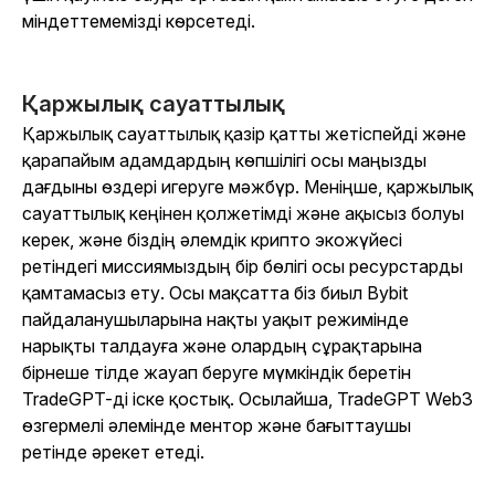
міндеттемемізді көрсетеді.
Қаржылық сауаттылық
Қаржылық сауаттылық қазір қатты жетіспейді және
қарапайым адамдардың көпшілігі осы маңызды
дағдыны өздері игеруге мәжбүр. Меніңше, қаржылық
сауаттылық кеңінен қолжетімді және ақысыз болуы
керек, және біздің әлемдік крипто экожүйесі
ретіндегі миссиямыздың бір бөлігі осы ресурстарды
қамтамасыз ету. Осы мақсатта біз биыл Bybit
пайдаланушыларына нақты уақыт режимінде
нарықты талдауға және олардың сұрақтарына
бірнеше тілде жауап беруге мүмкіндік беретін
TradeGPT-ді іске қостық. Осылайша, TradeGPT Web3
өзгермелі әлемінде ментор және бағыттаушы
ретінде әрекет етеді.