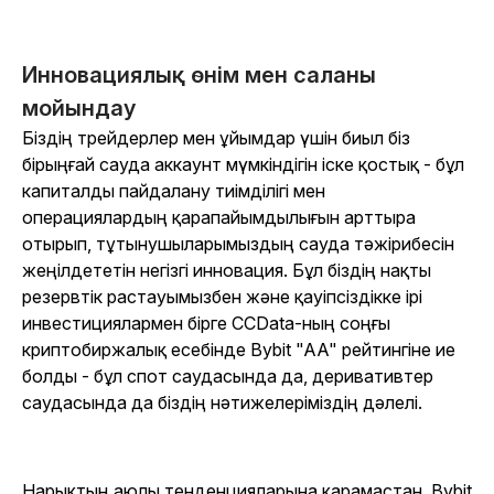
Инновациялық өнім мен саланы
мойындау
Біздің трейдерлер мен ұйымдар үшін биыл біз
бірыңғай сауда аккаунт мүмкіндігін іске қостық - бұл
капиталды пайдалану тиімділігі мен
операциялардың қарапайымдылығын арттыра
отырып, тұтынушыларымыздың сауда тәжірибесін
жеңілдететін негізгі инновация. Бұл біздің нақты
резервтік растауымызбен және қауіпсіздікке ірі
инвестициялармен бірге CCData-ның соңғы
криптобиржалық есебінде Bybit "AA" рейтингіне ие
болды - бұл спот саудасында да, деривативтер
саудасында да біздің нәтижелеріміздің дәлелі.
Нарықтың аюлы тенденцияларына қарамастан, Bybit