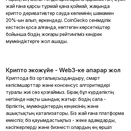
жай ғана қарсы тұрмай қана қоймай, жақында
крипто деривативтер сауда көлемінің шамамен
20%-ын алып, өркендеді. CoinGecko сенімділік
кестесін қоса алғанда, көптеген көрсеткіштер
бойынша біздің жоғары рейтингіміз кеңірек
мүмкіндіктерге жол ашады.
Крипто экожүйе - Web3-ке апарар жол
Криптода біз орталықсыздандыру, смарт
келісімшарттар және консенсус алгоритмдері
туралы жиі сөз қозғаймыз. Бірақ бұл күрделіктің
негізінде нақты шындық жатыр: біздің сала -
бірліктің, мүмкіндіктердің кеңеюінің және
ашықтықтың катализаторы. Біз жай ғана платформа
емеспіз; біз қауымдастықпыз - жеке адамдарды,
кәсіпкерлерді және бизнесті олардың ең өршіл