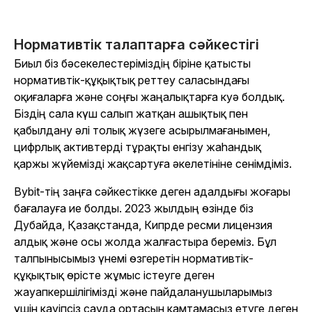
Нормативтік талаптарға сәйкестігі
Биыл біз бәсекелестеріміздің біріне қатысты
нормативтік-құқықтық реттеу саласындағы
оқиғаларға және соңғы жаңалықтарға куә болдық.
Біздің сала күш салып жатқан ашықтық пен
қабылдану әлі толық жүзеге асырылмағанымен,
цифрлық активтерді тұрақты енгізу жаһандық
қаржы жүйемізді жақсартуға әкелетініне сенімдіміз.
Bybit-тің заңға сәйкестікке деген адалдығы жоғары
бағалауға ие болды. 2023 жылдың өзінде біз
Дубайда, Қазақстанда, Кипрде ресми лицензия
алдық және осы жолда жалғастыра береміз. Бұл
талпынысымыз үнемі өзгеретін нормативтік-
құқықтық өрісте жұмыс істеуге деген
жауапкершілігімізді және пайдаланушыларымыз
үшін қауіпсіз сауда ортасын қамтамасыз етуге деген