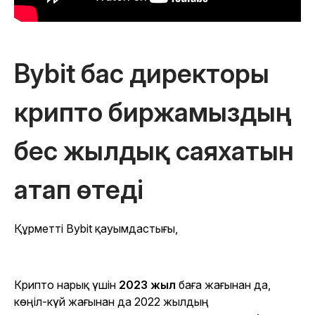
Bybit бас директоры
крипто биржамыздың
бес жылдық саяхатын
атап өтеді
Құрметті Bybit қауымдастығы,
Крипто нарық үшін
2023 жыл
баға жағынан да,
көңіл-күй жағынан да 2022 жылдың