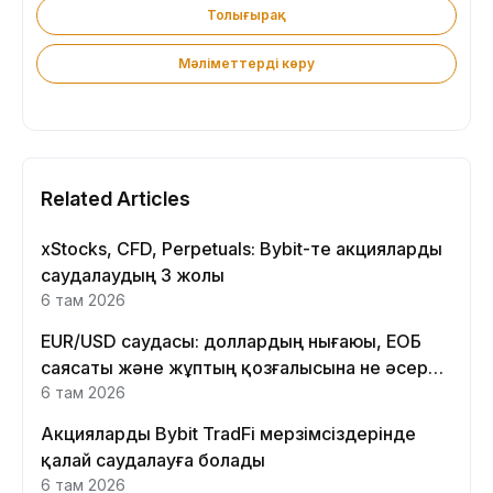
Толығырақ
Мәліметтерді көру
Related Articles
xStocks, CFD, Perpetuals: Bybit-те акцияларды
саудалаудың 3 жолы
6 там 2026
EUR/USD саудасы: доллардың нығаюы, ЕОБ
саясаты және жұптың қозғалысына не әсер
етеді
6 там 2026
Акцияларды Bybit TradFi мерзімсіздерінде
қалай саудалауға болады
6 там 2026