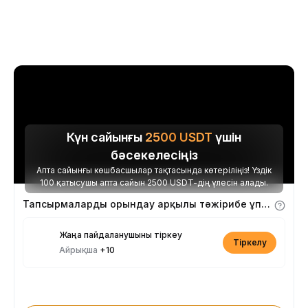
Күн сайынғы
2500
USDT
үшін
бәсекелесіңіз
Апта сайынғы көшбасшылар тақтасында көтеріліңіз! Үздік
100 қатысушы апта сайын 2500 USDT-дің үлесін алады.
Тапсырмаларды орындау арқылы тәжірибе ұпайларын алыңыз
Жаңа пайдаланушыны тіркеу
Тіркелу
Айрықша
+10