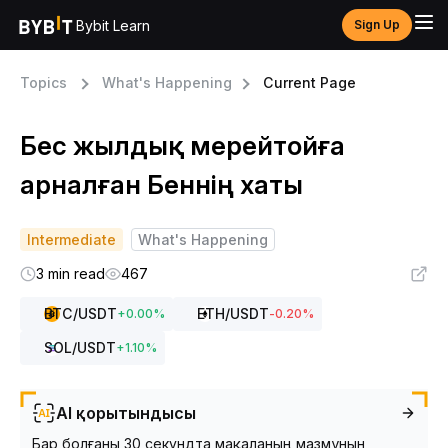
Bybit Learn
Sign Up
Topics
What's Happening
Current Page
Бес жылдық мерейтойға
арналған Беннің хаты
Intermediate
What's Happening
3 min read
467
BTC
/USDT
ETH
/USDT
+
0.00
%
-0.20
%
SOL
/USDT
+
1.10
%
AI қорытындысы
Бар болғаны 30 секундта мақаланың мазмұнын