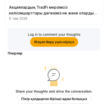
Акциялардың TradFi мерзімсіз
келісімшарттары дегеніміз не және оларды
Bybit платформасында неге саудалау керек?
6 там 2026
Log in to comment your thoughts
Жауап беру үшін кіріңіз
Пікірлер
Share your thoughts and drive the conversation.
Пікір қалдырған бірінші адам болыңыз