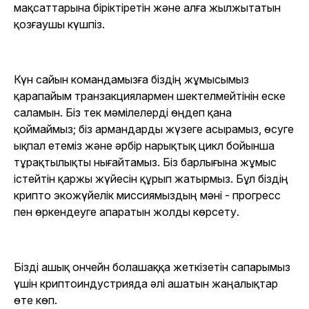
мақсаттарына біріктіретін және алға жылжытатын
қозғаушы күшпіз.
Күн сайын командамызға біздің жұмысымыз
қарапайым транзакциялармен шектелмейтінін еске
саламын. Біз тек мәмілелерді өңдеп қана
қоймаймыз; біз армандарды жүзеге асырамыз, өсуге
ықпал етеміз және әрбір нарықтық цикл бойынша
тұрақтылықты нығайтамыз. Біз барлығына жұмыс
істейтін қаржы жүйесін құрып жатырмыз. Бұл біздің
крипто экожүйелік миссиямыздың мәні - прогресс
пен өркендеуге апаратын жолды көрсету.
Бізді ашық ончейн болашаққа жеткізетін сапарымыз
үшін криптоиндустрияда әлі ашатын жаңалықтар
өте көп.