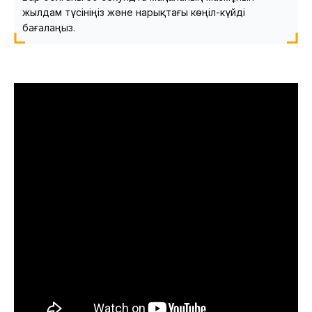
жылдам түсініңіз және нарықтағы көңіл-күйді
бағалаңыз.