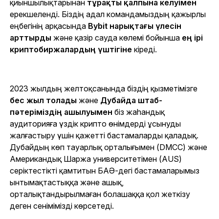
қиыншылықтарынан
тұрақты қалпына келуімен
ерекшеленді. Біздің адал командамыздың қажырлы
еңбегінің арқасында
Bybit нарықтағы үлесін
арттырды
және қазір сауда көлемі бойынша
ең ірі
криптобиржалардың үштігіне
кіреді.
2023 жылдың желтоқсанында біздің қызметімізге
бес жыл толады
және
Дубайда штаб-
пәтеріміздің ашылуымен
біз жаһандық
аудиторияға үздік крипто өнімдерді ұсынуды
жалғастыру үшін қажетті бастамаларды қаладық.
Дубайдың көп тауарлық орталығымен (DMCC) және
Американдық Шаржа университетімен (AUS)
серіктестікті қамтитын БАӘ-дегі бастамаларымыз
ынтымақтастыққа және ашық,
орталықтандырылмаған болашаққа қол жеткізу
деген сенімімізді көрсетеді.