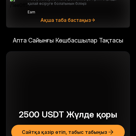
қалай өсіруге болатынын біліңіз
Earn
Ақша таба бастаңыз
Апта Сайынғы Көшбасшылар Тақтасы
2500
USDT
Жүлде қоры
Сайтқа қазір өтіп, табыс табыңыз