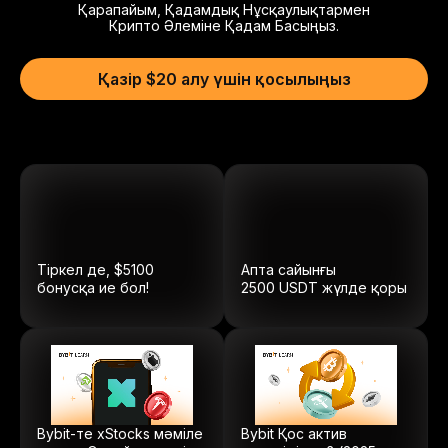
Қарапайым, Қадамдық Нұсқаулықтармен
Крипто Әлеміне Қадам Басыңыз.
Қазір $20 алу үшін қосылыңыз
Тіркел де, $5100
Апта сайынғы
бонусқа ие бол!
2500
USDT
жүлде қоры
Bybit-те xStocks мәміле
Bybit Қос актив