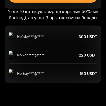
Үздік 10 қатысушы жүлде қорының 50%-ын
бөліседі, ал үздік 3 орын жеңімпаз болады
300 USDT
No.
1
sky***@****
220 USDT
No.
2
dor***@****
150 USDT
No.
3
jay***@****