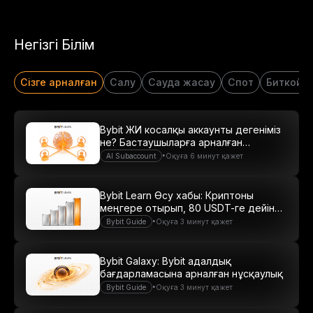
Негізгі Білім
Сізге арналған
Салу
Сауда жасау
Спот
Биткойн
Bybit ЖИ косалқы аккаунты дегеніміз
не? Бастаушыларға арналған
нұсқаулық
•
AI Subaccount
Оқуға 6 минут қажет
Bybit Learn Өсу хабы: Криптоны
меңгере отырып, 80 USDT-ге дейін
табыс табыңыз
•
Bybit Guide
Оқуға 3 минут қажет
Bybit Galaxy: Bybit адалдық
бағдарламасына арналған нұсқаулық
•
Bybit Guide
Оқуға 3 минут қажет