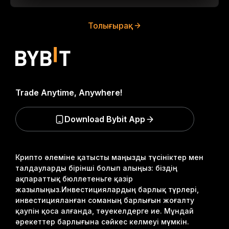
Толығырақ
Trade Anytime, Anywhere!
Download Bybit App
Крипто әлеміне қатысты маңызды түсініктер мен
талдауларды бірінші болып алыңыз: біздің
ақпараттық бюллетеньге қазір
жазылыңыз.
Инвестициялардың барлық түрлері,
инвестицияланған соманың барлығын жоғалту
қаупін қоса алғанда, тәуекелдерге ие. Мұндай
әрекеттер барлығына сәйкес келмеуі мүмкін.