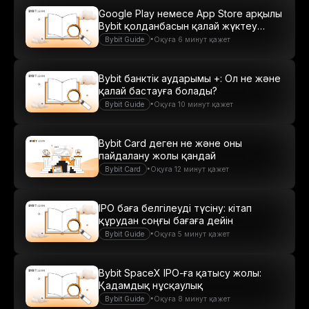
Google Play немесе App Store арқылы
Bybit қолданбасын қалай жүктеу
керек
•
Bybit Guide
Оқуға 6 минут қажет
Bybit банктік аударымы +: Ол не және
қалай бастауға болады?
•
Bybit Guide
Оқуға 10 минут қажет
Bybit Card деген не және оны
пайдалану жолы қандай
•
Bybit Card
Оқуға 12 минут қажет
IPO баға белгілеуді түсіну: кітап
құрудан соңғы бағаға дейін
•
Bybit Guide
Оқуға 5 минут қажет
Bybit SpaceX IPO-ға қатысу жолы:
Қадамдық нұсқаулық
•
Bybit Guide
Оқуға 8 минут қажет