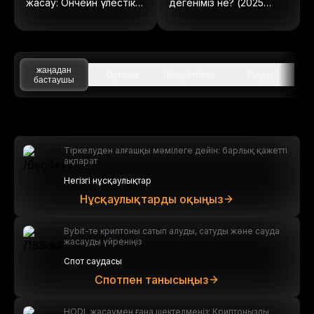
жасау: Ончейн үлестік
дегеніміз не? (2025
құралдарға толық
жылы жаңартылған)
нұсқаулық
жаңадан
Орташа
Кеңейтілген
Талдау
бастаушы
Тіркелуден алғашқы мәмілеге дейін: барлық қажетті
ақпарат
Негізгі нұсқаулықтар
Нұсқаулықтарды оқыңыз
Bybit-те криптоны сатып алуды, сатуды және сауда
жасауды үйреніңіз
Спот саудасы
Спотпен танысыңыз
HODL жасаумен ғана шектелмеңіз: Криптоңызды