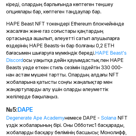
кіреді, олардың барлығында көптеген теңшеу
опциялары бар, көптеген таңдаулар бар.
HAPE Beast NFT токендері Ethereum блокчейнінде
жасалған және газ соғыстары қаңтардың
ортасында ашылып, әлеуетті сатып алушыларға
өздерінің HAPE Beasts-ін бар болғаны 0,2 ETH
бағасымен шығаруға мүмкіндік береді.
HAPE Beast's
Discord
осы уақытқа дейін қауымдастық пен HAPE
Beasts уәде еткен стиль сезімін іздейтін 330 000-
нан астам мүшені тартты. Олардың алдағы NFT
жобаларына қатысты соңғы жаңалықтар мен
жаңартуларды алу үшін оларды әлеуметтік
желілерде бақылаңыз.
№5:
DAPE
Degenerate Ape Academy
немесе DAPE -
Solana
NFT
үздік жобаларының бірі. Оны Обботис1 басқарады,
жобаларды басқару бөлімінің басшысы; Монолифф,