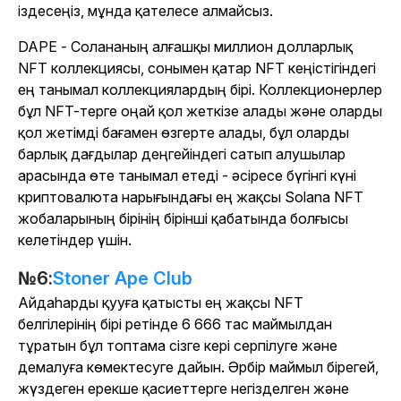
іздесеңіз, мұнда қателесе алмайсыз.
DAPE - Солананың алғашқы миллион долларлық
NFT коллекциясы, сонымен қатар NFT кеңістігіндегі
ең танымал коллекциялардың бірі. Коллекционерлер
бұл NFT-терге оңай қол жеткізе алады және оларды
қол жетімді бағамен өзгерте алады, бұл оларды
барлық дағдылар деңгейіндегі сатып алушылар
арасында өте танымал етеді - әсіресе бүгінгі күні
криптовалюта нарығындағы ең жақсы Solana NFT
жобаларының бірінің бірінші қабатында болғысы
келетіндер үшін.
№6:
Stoner Ape Club
Айдаһарды қууға қатысты ең жақсы NFT
белгілерінің бірі ретінде 6 666 тас маймылдан
тұратын бұл топтама сізге кері серпілуге және
демалуға көмектесуге дайын. Әрбір маймыл бірегей,
жүздеген ерекше қасиеттерге негізделген және