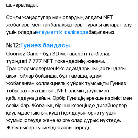
шығарылады.
Соңғы жаңартулар мен олардың алдағы NFT
жобалары мен таңбалауыштары туралы ақпарат алу
үшін оларды
әлеуметтік желілерде
бақылаңыз.
№12:
Гуниез бандасы
Gooniez Gang - бұл 3D метаверсті таңбалар
түріндегі 7 777 NFT токендерінің жинағы.
Трансформерлер
мен
Икс адамдарының
артындағы
ақыл-ойлар бойынша, бұл тамаша, әдемі
жобаланған коллекциялық үйрек тұмсықты Гуниез
тобы сахнаға шығып, NFT әлемін дауылмен
қабылдауға дайын. Әрбір Гунидің ерекше көрінісі мен
сезімі бар. Жобаның бірінші кезеңінде дизайнерлер
қауымдастықтың күшті қолдауын орнату үшін
жұмыс істеуде және әзірге олар дұрыс нүктеде.
Жазушылар Гуниезді жақсы көреді.