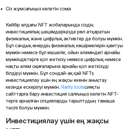
Сіз жұмсағыңыз келетін сома
Кейбір алдағы NFT жобаларында сіздің
инвестициялық шешімдеріңізде рөл атқаратын
физикалық және цифрлық активтер де болуы мүмкін.
Бұл сандық өнердің физикалық көшірмелерін қамтуы
мүмкін немесе бұл мүшелік, ойын әлеміндегі арнайы
мүмкіндіктерге қол жеткізу немесе цифрлық немесе
нақты әлем оқиғаларына арнайы қол жеткізуді
білдіруі мүмкін. Бұл сондай-ақ қай NFTs
инвестициялау үшін ең жақсы екенін анықтау
кезінде ескерілуі мүмкін.
Rarity.tools
сияқты
сайттарға бару инвестиция салғыңыз келетін NFT-
терге арналған опцияларды тарылтудың тамаша
тәсілі болуы мүмкін.
Инвестициялау үшін ең жақсы