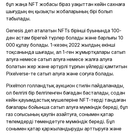
бұл жаңа NFT жобасы біраз уақыттан кейін сахнаға
шығудың ең қызықты жобаларының бірі болып
табылады.
Genesis деп аталатын NFTs бірінші буынында 100-
ден астам бірегей түрлер болады және барлығы 10
000 құлау болады. 1-кезең 2022 жылдың екінші
тоқсанында шығады, ал 1-ген жұмыртқалары сатып
алуға немесе сатып алуға немесе жалға алуға
болатын жер және әртүрлі тұрғын үйлерді қамтитын
Pixelverse-те сатып алуға және соғуға болады.
Pixelmon голландтық аукцион стилін пайдаланады,
ол белгілі бір белгіленген бағадан басталады, содан
кейін қауымдастық мүшелеріне NFT-терді таңдаған
бағалары бойынша сатып алуға мүмкіндік береді, бұл
газ соғысының қаупін азайтуға, сонымен қатар
төлемдерді төмендетуге мүмкіндік береді. Бұл
сонымен қатар қаржыландыруды арттыруға және