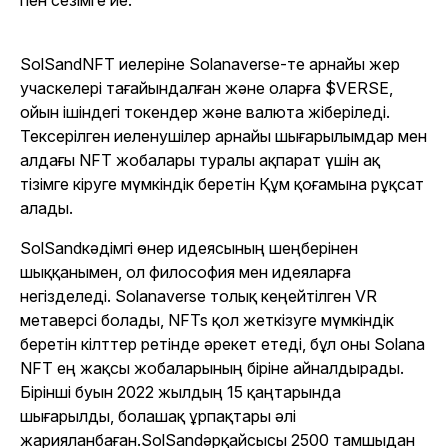
пен сезімге ие.
SolSand
NFT иелеріне Solanaverse-те арнайы жер
учаскелері тағайындалған және оларға $VERSE,
ойын ішіндегі токендер және валюта жіберіледі.
Тексерілген иеленушілер арнайы шығарылымдар мен
алдағы NFT жобалары туралы ақпарат үшін ақ
тізімге кіруге мүмкіндік беретін Құм қоғамына рұқсат
алады.
SolSand
кәдімгі өнер идеясының шеңберінен
шыққанымен, ол философия мен идеяларға
негізделеді. Solanaverse толық кеңейтілген VR
метаверсі болады, NFTs қол жеткізуге мүмкіндік
беретін кілттер ретінде әрекет етеді, бұл оны Solana
NFT ең жақсы жобаларының біріне айналдырады.
Бірінші буын 2022 жылдың 15 қаңтарында
шығарылды, болашақ ұрпақтары әлі
жарияланбаған.
SolSand
әрқайсысы 2500 тамшыдан