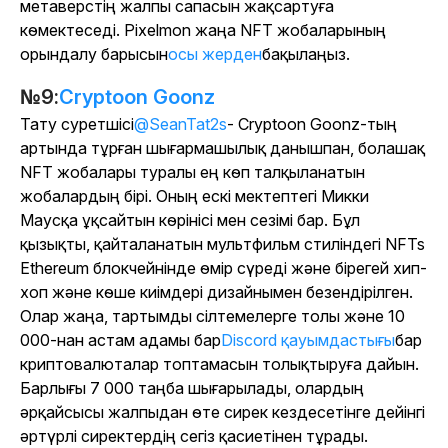
метаверстің жалпы сапасын жақсартуға
көмектеседі. Pixelmon жаңа NFT жобаларының
орындалу барысын
осы жерден
бақылаңыз.
№9:
Cryptoon Goonz
Тату суретшісі
@SeanTat2s
- Cryptoon Goonz-тың
артында тұрған шығармашылық данышпан, болашақ
NFT жобалары туралы ең көп талқыланатын
жобалардың бірі. Оның ескі мектептегі Микки
Маусқа ұқсайтын көрінісі мен сезімі бар. Бұл
қызықты, қайталанатын мультфильм стиліндегі NFTs
Ethereum блокчейнінде өмір сүреді және бірегей хип-
хоп және көше киімдері дизайнымен безендірілген.
Олар жаңа, тартымды сілтемелерге толы және 10
000-нан астам адамы бар
Discord қауымдастығы
бар
криптовалюталар топтамасын толықтыруға дайын.
Барлығы 7 000 таңба шығарылады, олардың
әрқайсысы жалпыдан өте сирек кездесетінге дейінгі
әртүрлі сиректердің сегіз қасиетінен тұрады.