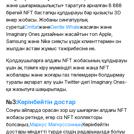
және шығармашылықты» таратуға арналған 8 888
бірегей NFT бастапқы құлдырауы бар қызықты 3D
өнер жобасы. Жобаны сингапурлық
суретші
Cmttat
және
Gentle Whale
жасаған және
Imaginary Ones дизайнын жасайтын топ Apple,
Samsung және Nike сияқты үздік клиенттермен он
жылдан астам жұмыс тәжірибесіне ие.
Қолдаушыларға алдағы NFT жобасының құлдырауы
үшін ақ тізімге кіру мүмкіндігі және жаңа NFT
жобалары және жоғары газ төлемдерін болдырмау
туралы ақпарат алу үшін Twitter-дегі Imaginary Ones-
қа жазылуға шақырылады.
№3:
Көрінбейтін достар
Соңғы айларда орасан зор шу шығарған алдағы NFT
жобасы ретінде, егер сіз NFT коллекторы
болсаңыз,
Маркус Магнуссонның
Көрінбейтін
достары міндетті түрде сіздің радарыңызда болуы