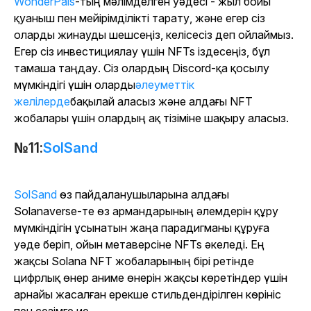
WonderPals
-тың мәлімделген уәдесі - жыл бойы
қуаныш пен мейірімділікті тарату, және егер сіз
оларды жинауды шешсеңіз, келісесіз деп ойлаймыз.
Егер сіз инвестициялау үшін NFTs іздесеңіз, бұл
тамаша таңдау. Сіз олардың Discord-қа қосылу
мүмкіндігі үшін оларды
әлеуметтік
желілерде
бақылай аласыз және алдағы NFT
жобалары үшін олардың ақ тізіміне шақыру аласыз.
№11:
SolSand
SolSand
өз пайдаланушыларына алдағы
Solanaverse-те өз армандарының әлемдерін құру
мүмкіндігін ұсынатын жаңа парадигманы құруға
уәде беріп, ойын метаверсіне NFTs әкеледі. Ең
жақсы Solana NFT жобаларының бірі ретінде
цифрлық өнер аниме өнерін жақсы көретіндер үшін
арнайы жасалған ерекше стильдендірілген көрініс