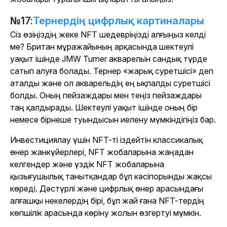
№17:
Тернердің цифрлық картиналары
Сіз өзіңіздің жеке NFT шедевріңізді алғыңыз келді
ме? Британ мұражайының арқасында шектеулі
уақыт ішінде JMW Turner акварельін сандық түрде
сатып алуға болады. Тернер «жарық суретшісі» деп
аталды және ол акварельдің ең ықпалды суретшісі
болды. Оның пейзаждары мен теңіз пейзаждары
таң қалдырады. Шектеулі уақыт ішінде оның бір
немесе бірнеше туындысын иелену мүмкіндігіңіз бар.
Инвестициялау үшін NFT-ті іздейтін классикалық
өнер жанкүйерлері, NFT жобаларына жаңадан
келгендер және үздік NFT жобаларына
қызығушылық танытқандар бұл кәсіпорынды жақсы
көреді. Дәстүрлі және цифрлық өнер арасындағы
алғашқы некелердің бірі, бұл жай ғана NFT-тердің
көпшілік арасында көріну жолын өзгертуі мүмкін.