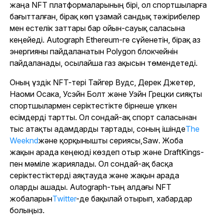
жаңа NFT платформаларының бірі, ол спортшыларға
бағытталған, бірақ көп ұзамай сандық тәжірибелер
мен естелік заттары бар ойын-сауық саласына
кеңейеді. Autograph Ethereum-ге сүйенетін, бірақ аз
энергияны пайдаланатын Polygon блокчейнін
пайдаланады, осылайша газ ақысын төмендетеді.
Оның үздік NFT-тері Тайгер Вудс, Дерек Джетер,
Наоми Осака, Усэйн Болт және Уэйн Грецки сияқты
спортшылармен серіктестікте бірнеше үлкен
есімдерді тартты. Ол сондай-ақ спорт саласынан
тыс атақты адамдарды тартады, соның ішінде
The
Weeknd
және қорқынышты сериясы,
Saw
. Жоба
жақын арада кеңеюді көздеп отыр және DraftKings-
пен мәміле жариялады. Ол сондай-ақ басқа
серіктестіктерді аяқтауда және жақын арада
оларды ашады. Autograph-тың алдағы NFT
жобаларын
Twitter
-де бақылай отырып, хабардар
болыңыз.