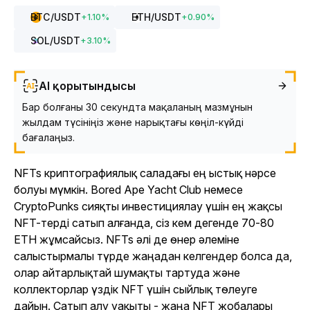
BTC
/USDT
ETH
/USDT
+
1.10
%
+
0.90
%
SOL
/USDT
+
3.10
%
AI қорытындысы
Бар болғаны 30 секундта мақаланың мазмұнын
жылдам түсініңіз және нарықтағы көңіл-күйді
бағалаңыз.
NFTs криптографиялық саладағы ең ыстық нәрсе
болуы мүмкін. Bored Ape Yacht Club немесе
CryptoPunks сияқты инвестициялау үшін ең жақсы
NFT-терді сатып алғанда, сіз кем дегенде 70-80
ETH жұмсайсыз. NFTs әлі де өнер әлеміне
салыстырмалы түрде жаңадан келгендер болса да,
олар айтарлықтай шумақты тартуда және
коллекторлар үздік NFT үшін сыйлық төлеуге
дайын. Сатып алу уақыты - жаңа NFT жобалары