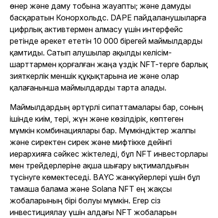
өнер және даму тобына жауапты; және дамуды
басқаратын Конорхольдс. DAPE пайдаланушыларға
цифрлық активтермен алмасу үшін интерфейс
ретінде әрекет ететін 10 000 бірегей маймылдарды
қамтиды. Сатып алушылар ақылды келісім-
шарттармен қорғалған жаңа үздік NFT-терге барлық
зияткерлік меншік құқықтарына ие және олар
қалағанынша маймылдарды тарта алады.
Маймылдардың әртүрлі сипаттамалары бар, соның
ішінде киім, тері, жүн және көзілдірік, көптеген
мүмкін комбинациялары бар. Мүмкіндіктер жалпы
және сиректен сирек және мифтікке дейінгі
иерархияға сәйкес жіктеледі, бұл NFT инвесторлары
мен трейдерлеріне ақша шығару ықтималдығын
түсінуге көмектеседі. BAYC жанкүйерлері үшін бұл
тамаша балама және Solana NFT ең жақсы
жобаларының бірі болуы мүмкін. Егер сіз
инвестициялау үшін алдағы NFT жобаларын