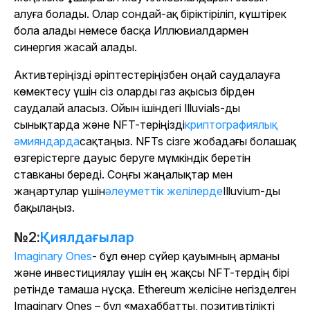
алуға болады. Олар сондай-ақ біріктіріліп, күштірек
бола алады немесе басқа Иллювиалдармен
синергия жасай алады.
Активтеріңізді әріптестеріңізбен оңай саудалауға
көмектесу үшін сіз оларды газ ақысыз бірден
саудалай аласыз. Ойын ішіндегі Illuvials-ды
сынықтарда және NFT-теріңізді
криптографиялық
әмияндарда
сақтаңыз. NFTs сізге жобадағы болашақ
өзгерістерге дауыс беруге мүмкіндік беретін
ставканы береді. Соңғы жаңалықтар мен
жаңартулар үшін
әлеуметтік желілерде
Illuvium-ды
бақылаңыз.
№2:
Қиялдағылар
Imaginary Ones
- бұл өнер сүйер қауымның арманы
және инвестициялау үшін ең жақсы NFT-тердің бірі
ретінде тамаша нұсқа. Ethereum желісіне негізделген
Imaginary Ones – бұл «махаббатты, позитивтілікті