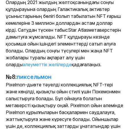
Олардың 2021 жылдың желтоқсанындағы соңғы
құлдырауына олардың Галактикалық активтер
ұсыныстарының бөлігі болып табылатын NFT ғарыш
кемелеріне 3 миллион доллардан астам доллар
кірді. Сатудан түскен табыс
Star Atlas
метаверстерін
дамытуға жұмсалады. NFT құлдырауы кезінде
қосымша ойын ішіндегі элементтерді сатып алуға
болады. Олардың соңғы түсулері мен жаңа NFT
жобалары туралы ақпарат алу үшін
оларды
әлеуметтік желілерде
қадағалаңыз.
№8:
пиксельмон
Pixelmon-ды
өте тәуелді коллекциялық NFT-тері
және көңілді, қызықты ойын стилі үшін Покемонмен
салыстыруға болады. Бұл ойнауға болатын
метаверсті қызықтыру оңай. Pixelmon ойын әлемінде
Pixelmon құрылғыларын басқалармен саудалауға,
жаттықтыруға және күресуге болады. Ойыншылар
үшін де, коллекциялық заттарды ұнататындар үшін