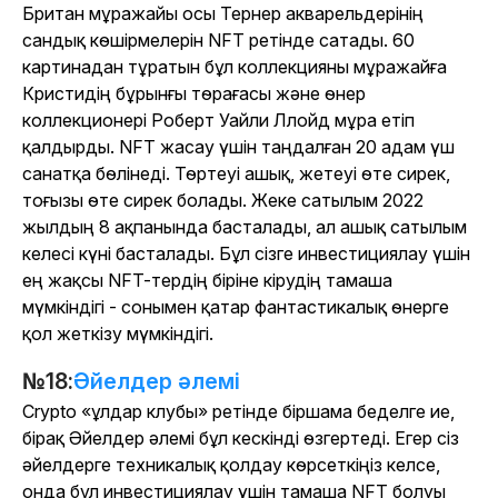
Британ мұражайы осы Тернер акварельдерінің
сандық көшірмелерін NFT ретінде сатады. 60
картинадан тұратын бұл коллекцияны мұражайға
Кристидің бұрынғы төрағасы және өнер
коллекционері Роберт Уайли Ллойд мұра етіп
қалдырды. NFT жасау үшін таңдалған 20 адам үш
санатқа бөлінеді. Төртеуі ашық, жетеуі өте сирек,
тоғызы өте сирек болады. Жеке сатылым 2022
жылдың 8 ақпанында басталады, ал ашық сатылым
келесі күні басталады. Бұл сізге инвестициялау үшін
ең жақсы NFT-тердің біріне кірудің тамаша
мүмкіндігі - сонымен қатар фантастикалық өнерге
қол жеткізу мүмкіндігі.
№18:
Әйелдер әлемі
Crypto «ұлдар клубы» ретінде біршама беделге ие,
бірақ Әйелдер әлемі бұл кескінді өзгертеді. Егер сіз
әйелдерге техникалық қолдау көрсеткіңіз келсе,
онда бұл инвестициялау үшін тамаша NFT болуы