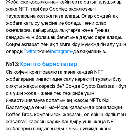
Жоба іске қосылғаннан кейін ерте сатып алушылар
жеке NFT-тері бар Gooniez эксклюзивті
тауарларына қол жеткізе алады. Олар сондай-ақ
жобаға қатысу үлесіне ие болады, яғни олар
оқиғаларға, қайырымдылықтарға және Гуниез
бандасының болашақ бағытына дауыс бере алады.
Соңғы ақпарат пен ақ тізімге кіру мүмкіндігін алу үшін
оларды
Twitter
және
Instagram-
да бақылаңыз.
№13:
Крипто баристалар
Сіз кофені криптовалюта және қандай NFT
жобаларына инвестиция салу керектігі туралы білу
сияқты жақсы көресіз бе? Сонда Crypto Baristas - бұл
сіз үшін жоба - және тек тәжірибе үшін
инвестициялауға болатын ең жақсы NFTs бірі.
Бастапқыда оны Нью-Йорк қаласында орналасқан
Coffee Bros. компаниясы жасаған, ол өзінің кірпіштен
жасалған кафесін қаржыландыру үшін жаңа NFT
жобаларын пайдаланады. Оның сүйкімді және