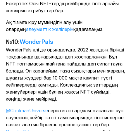
Ескертпе: Осы NFT-тердің кейбірінде тіпті арнайы
жасырын атрибуттар бар.
Ақ тізімге кіру мүмкіндігін алу үшін
олардың
әлеуметтік желілерін
қадағалаңыз.
№10:
WonderPals
WonderPals әлі де орындалуда, 2022 жылдың бірінші
тоқсанында шығарылады деп жоспарланған. Бұл
NFT топтамасын жай ғана пайдалы деп сипаттауға
болады. Ол қарапайым, таза сызықтары мен жарқын,
шуақты жүздері бар 10 000 мақта кәмпит түсті
кейіпкерлерді қамтиды. Коллекциялық заттардың
жанкүйерлері үшін бұл ең жақсы NFT сүйкімді,
көңілді және мейірімді.
@CoolmanUniverse
серіктестігі арқылы жасалған, күн
сәулесінің кейбір тәтті тамшыларында тіпті иелеріне
ләззат алатын бірнеше ерекше қасиеттер бар.