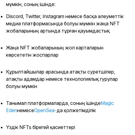
мүмкін, соның ішінде:
Discord, Twitter, Instagram немесе басқа әлеуметтік
медиа платформасында болуы мүмкін жаңа NFT
жобаларының артында тұрған қауымдастық
Жаңа NFT жобаларының жол карталарын
көрсететін жоспарлар
Құрылтайшылар арасында атақты суретшілер,
атақты адамдар немесе технологиялық гурулар
болуы мүмкін
Танымал платформаларда, соның ішінде
Magic
Eden
немесе
OpenSea-
да қолжетімділік
Үздік NFTs бірегей қасиеттері