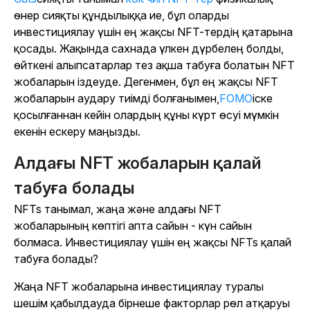
өнер сияқты құндылыққа ие, бұл оларды
инвестициялау үшін ең жақсы NFT-тердің қатарына
қосады. Жақында сахнада үлкен дүрбелең болды,
өйткені алыпсатарлар тез ақша табуға болатын NFT
жобаларын іздеуде. Дегенмен, бұл ең жақсы NFT
жобаларын аудару тиімді болғанымен,
FOMO
іске
қосылғаннан кейін олардың құны күрт өсуі мүмкін
екенін ескеру маңызды.
Алдағы NFT жобаларын қалай
табуға болады
NFTs танымал, жаңа және алдағы NFT
жобаларының көптігі апта сайын - күн сайын
болмаса. Инвестициялау үшін ең жақсы NFTs қалай
табуға болады?
Жаңа NFT жобаларына инвестициялау туралы
шешім қабылдауда бірнеше факторлар рөл атқаруы