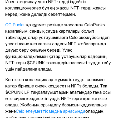
Инвестициялау үшін NFT-терді іздейтін
коллекционерлер бұл ең жақсы NFT-терді жақсы
көреді және дәлелді себептермен.
OG Punks
-қа құрмет ретінде жасалған CeloPunks
қарапайым, сандық сауда карталары болып
табылады, олар ұстаушыларға Celo экожүйесіндегі
үлесті және кез келген алдағы NFT жобаларында
дауыс беру құқығын береді. Үлес
функционалдығымен қатар ұстаушылар өздерінің
NFT-терін $CPUNK токендерін пассивті түрде табу
үшін пайдалана алады.
Көптеген коллекциялар жұмыс істеуде, сонымен
қатар бірнеше сирек кездесетін NFTs болады. Тек
$CPUNK LP таңбалауыштарын алатындар ғана осы
өте сирек кездесетін үздік NFT-терге қол жеткізе
алады. Жобаның орындалу барысын қадағалаңыз
және
Celo әлеуметтік медиа арнасында
олардың
жобалары туралы ішкі ақпаратты алыңыз.