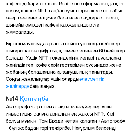
кофеинді баристалары Rarible платформасында қол
жетімді және NFT таңбалауыштары әкелетін табыс
өнер мен инновацияға баса назар аудара отырып,
шынайы өмірдегі кафені қаржыландыруға
жұмсалады.
Бірінші маусымда әр апта сайын үш жаңа кейіпкер
шығарылатын цифрлық қолмен салынған 60 кейіпкер
болады. Үздік NFT токендерінің иелері тауарларға
жеңілдіктер, кофе серіктестерімен сусындар және
жобаның болашағына қызығушылық танытады.
Соңғы жаңалықтар үшін оларды
әлеуметтік
желілерде
бақылаңыз.
№14:
Қолтаңба
Автограф спорт пен атақты жанкүйерлер үшін
инвестиция салуға арналған ең жақсы NFTs бірі
болуы мүмкін. Том Брэди негізін қалаған «Автограф»
- бұл жобадан гөрі тәжірибе. Неғұрлым белсенді