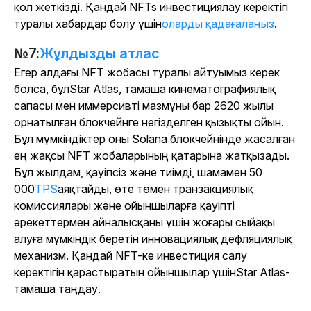
қол жеткізді. Қандай NFTs инвестициялау керектігі
туралы хабардар болу үшін
оларды қадағалаңыз
.
№7:
Жұлдызды атлас
Егер алдағы NFT жобасы туралы айтуымыз керек
болса, бұл
Star Atlas
, тамаша кинематографиялық
сапасы мен иммерсивті мазмұны бар 2620 жылы
орнатылған блокчейнге негізделген қызықты ойын.
Бұл мүмкіндіктер оны Solana блокчейнінде жасалған
ең жақсы NFT жобаларының қатарына жатқызады.
Бұл жылдам, қауіпсіз және тиімді, шамамен 50
000
TPS
аяқтайды, өте төмен транзакциялық
комиссиялары және ойыншыларға қауіпті
әрекеттермен айналысқаны үшін жоғары сыйақы
алуға мүмкіндік беретін инновациялық дефляциялық
механизм. Қандай NFT-ке инвестиция салу
керектігін қарастыратын ойыншылар үшін
Star Atlas
-
тамаша таңдау.