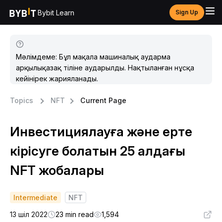
Bybit Learn
Sign Up
Мәлімдеме: Бұл мақала машиналық аударма
арқылықазақ тіліне аударылды. Нақтыланған нұсқа
кейінірек жарияланады.
Topics
NFT
Current Page
Инвестициялауға және ерте
кірісуге болатын 25 алдағы
NFT жобалары
Intermediate
NFT
13 шіл 2022
23 min read
1,594