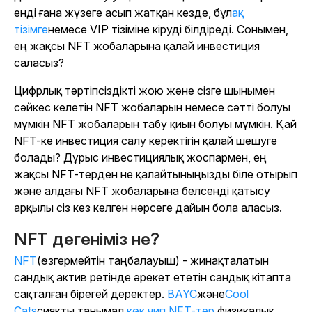
енді ғана жүзеге асып жатқан кезде, бұл
ақ
тізімге
немесе VIP тізіміне кіруді білдіреді. Сонымен,
ең жақсы NFT жобаларына қалай инвестиция
саласыз?
Цифрлық тәртіпсіздікті жою және сізге шынымен
сәйкес келетін NFT жобаларын немесе сәтті болуы
мүмкін NFT жобаларын табу қиын болуы мүмкін. Қай
NFT-ке инвестиция салу керектігін қалай шешуге
болады? Дұрыс инвестициялық жоспармен, ең
жақсы NFT-терден не қалайтыныңызды біле отырып
және алдағы NFT жобаларына белсенді қатысу
арқылы сіз кез келген нәрсеге дайын бола аласыз.
NFT дегеніміз не?
NFT
(өзгермейтін таңбалауыш) - жинақталатын
сандық актив ретінде әрекет ететін сандық кітапта
сақталған бірегей деректер.
BAYC
және
Cool
Cats
сияқты танымал
көк чип NFT-тер
физикалық