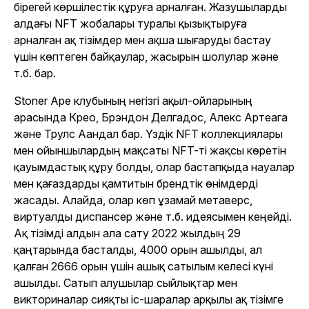
бірегей көршілестік құруға арналған. Жазушыларды
алдағы NFT жобалары туралы қызықтыруға
арналған ақ тізімдер мен ақша шығаруды бастау
үшін көптеген байқаулар, жасырын шолулар және
т.б. бар.
Stoner Ape клубының негізгі ақыл-ойларының
арасында Крео, Брэндон Делгадос, Алекс Артеага
және Трулс Аандал бар. Үздік NFT коллекциялары
мен ойыншылардың мақсаты NFT-ті жақсы көретін
қауымдастық құру болды, олар бастапқыда науалар
мен қағаздарды қамтитын брендтік өнімдерді
жасады. Алайда, олар көп ұзамай метаверс,
виртуалды диспансер және т.б. идеясымен кеңейді.
Ақ тізімді алдын ала сату 2022 жылдың 29
қаңтарында басталды, 4000 орын ашылды, ал
қалған 2666 орын үшін ашық сатылым келесі күні
ашылды. Сатып алушылар сыйлықтар мен
викториналар сияқты іс-шаралар арқылы ақ тізімге