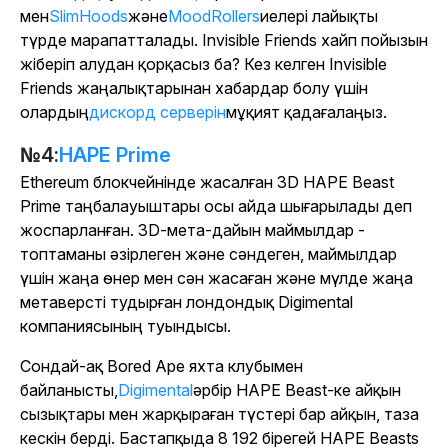
мен
SlimHoods
және
MoodRollers
иелері лайықты
түрде марапатталады. Invisible Friends хайп пойызын
жіберіп алудан қорқасыз ба? Кез келген Invisible
Friends жаңалықтарынан хабардар болу үшін
олардың
дискорд серверін
мұқият қадағалаңыз.
№4:
HAPE Prime
Ethereum блокчейнінде жасалған 3D HAPE Beast
Prime таңбалауыштары осы айда шығарылады деп
жоспарланған. 3D-мета-дайын маймылдар -
топтаманы әзірлеген және сәндеген, маймылдар
үшін жаңа өнер мен сән жасаған және мүлде жаңа
метаверсті тудырған лондондық Digimental
компаниясының туындысы.
Сондай-ақ Bored Ape яхта клубымен
байланысты,
Digimental
әрбір HAPE Beast-ке айқын
сызықтары мен жарқыраған түстері бар айқын, таза
кескін берді. Бастапқыда 8 192 бірегей HAPE Beasts