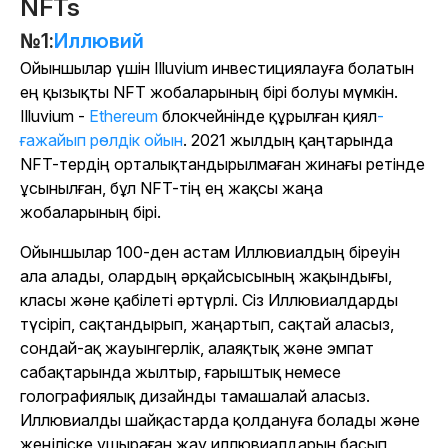
NFTs
№1:
Иллювий
Ойыншылар үшін Illuvium инвестициялауға болатын
ең қызықты NFT жобаларының бірі болуы мүмкін.
Illuvium -
Ethereum
блокчейнінде құрылған қиял
-
ғажайып рөлдік ойын
. 2021 жылдың қаңтарында
NFT-тердің орталықтандырылмаған жинағы ретінде
ұсынылған, бұл NFT-тің ең жақсы жаңа
жобаларының бірі.
Ойыншылар 100-ден астам Иллювиалдың біреуін
ала алады, олардың әрқайсысының жақындығы,
класы және қабілеті әртүрлі. Сіз Иллювиалдарды
түсіріп, сақтандырып, жаңартып, сақтай аласыз,
сондай-ақ жауынгерлік, алаяқтық және эмпат
сабақтарында жылтыр, ғарыштық немесе
голографиялық дизайнды тамашалай аласыз.
Иллювиалды шайқастарда қолдануға болады және
жеңіліске ұшыраған жау иллювиалдарын басып