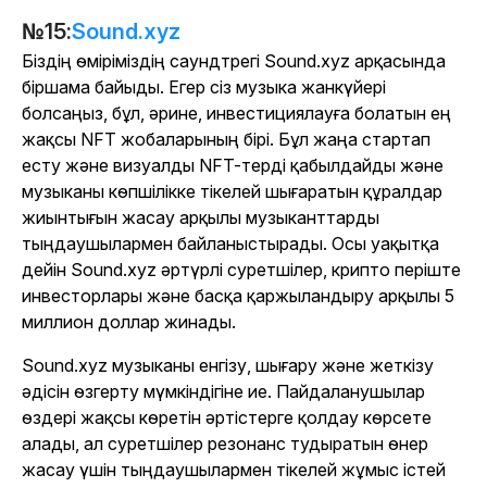
№15:
Sound.xyz
Біздің өміріміздің саундтрегі Sound.xyz арқасында
біршама байыды. Егер сіз музыка жанкүйері
болсаңыз, бұл, әрине, инвестициялауға болатын ең
жақсы NFT жобаларының бірі. Бұл жаңа стартап
есту және визуалды NFT-терді қабылдайды және
музыканы көпшілікке тікелей шығаратын құралдар
жиынтығын жасау арқылы музыканттарды
тыңдаушылармен байланыстырады. Осы уақытқа
дейін Sound.xyz әртүрлі суретшілер, крипто періште
инвесторлары және басқа қаржыландыру арқылы 5
миллион доллар жинады.
Sound.xyz музыканы енгізу, шығару және жеткізу
әдісін өзгерту мүмкіндігіне ие. Пайдаланушылар
өздері жақсы көретін әртістерге қолдау көрсете
алады, ал суретшілер резонанс тудыратын өнер
жасау үшін тыңдаушылармен тікелей жұмыс істей