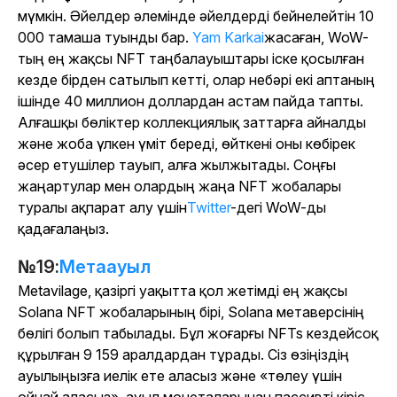
мүмкін. Әйелдер әлемінде әйелдерді бейнелейтін 10
000 тамаша туынды бар.
Yam Karkai
жасаған, WoW-
тың ең жақсы NFT таңбалауыштары іске қосылған
кезде бірден сатылып кетті, олар небәрі екі аптаның
ішінде 40 миллион доллардан астам пайда тапты.
Алғашқы бөліктер коллекциялық заттарға айналды
және жоба үлкен үміт береді, өйткені оны көбірек
әсер етушілер тауып, алға жылжытады. Соңғы
жаңартулар мен олардың жаңа NFT жобалары
туралы ақпарат алу үшін
Twitter
-дегі WoW-ды
қадағалаңыз.
№19:
Метаауыл
Metavilage
, қазіргі уақытта қол жетімді ең жақсы
Solana NFT жобаларының бірі, Solana метаверсінің
бөлігі болып табылады. Бұл жоғарғы NFTs кездейсоқ
құрылған 9 159 аралдардан тұрады. Сіз өзіңіздің
ауылыңызға иелік ете аласыз және «төлеу үшін