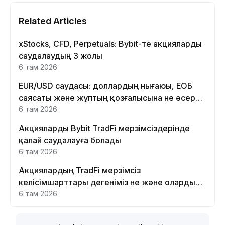
Related Articles
xStocks, CFD, Perpetuals: Bybit-те акцияларды
саудалаудың 3 жолы
6 там 2026
EUR/USD саудасы: доллардың нығаюы, ЕОБ
саясаты және жұптың қозғалысына не әсер
етеді
6 там 2026
Акцияларды Bybit TradFi мерзімсіздерінде
қалай саудалауға болады
6 там 2026
Акциялардың TradFi мерзімсіз
келісімшарттары дегеніміз не және оларды
Bybit платформасында неге саудалау керек?
6 там 2026