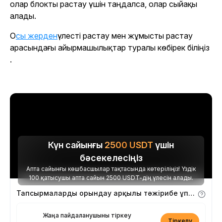
олар блокты растау үшін таңдалса, олар сыйақы
алады.
Осы жерден
үлесті растау мен жұмысты растау
арасындағы айырмашылықтар туралы көбірек біліңіз
.
Күн сайынғы
2500
USDT
үшін
бәсекелесіңіз
Апта сайынғы көшбасшылар тақтасында көтеріліңіз! Үздік
100 қатысушы апта сайын 2500 USDT-дің үлесін алады.
Тапсырмаларды орындау арқылы тәжірибе ұпайларын алыңыз
Жаңа пайдаланушыны тіркеу
Тіркелу