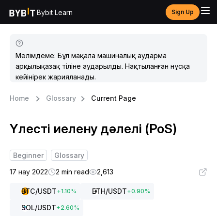
Bybit Learn
Sign Up
Мәлімдеме: Бұл мақала машиналық аударма
арқылықазақ тіліне аударылды. Нақтыланған нұсқа
кейінірек жарияланады.
Home
Glossary
Current Page
Үлесті иелену дәлелі (PoS)
Beginner
Glossary
17 нау 2022
2 min read
2,613
BTC
/USDT
ETH
/USDT
+
1.10
%
+
0.90
%
SOL
/USDT
+
2.60
%