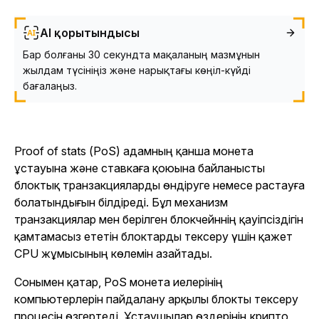
AI қорытындысы
Бар болғаны 30 секундта мақаланың мазмұнын
жылдам түсініңіз және нарықтағы көңіл-күйді
бағалаңыз.
Proof of stats (PoS) адамның қанша монета
ұстауына және ставкаға қоюына байланысты
блоктық транзакцияларды өндіруге немесе растауға
болатындығын білдіреді. Бұл механизм
транзакциялар мен берілген блокчейннің қауіпсіздігін
қамтамасыз ететін блоктарды тексеру үшін қажет
CPU жұмысының көлемін азайтады.
Сонымен қатар, PoS монета иелерінің
компьютерлерін пайдалану арқылы блокты тексеру
процесін өзгертеді. Ұстаушылар өздерінің крипто