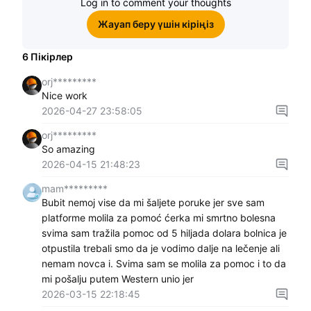
Log in to comment your thoughts
Жауап беру үшін кіріңіз
6
Пікірлер
orj*********
Nice work
2026-04-27 23:58:05
orj*********
So amazing
2026-04-15 21:48:23
mam*********
Bubit nemoj vise da mi šaljete poruke jer sve sam
platforme molila za pomoć ćerka mi smrtno bolesna
svima sam tražila pomoc od 5 hiljada dolara bolnica je
otpustila trebali smo da je vodimo dalje na lečenje ali
nemam novca i. Svima sam se molila za pomoc i to da
mi pošalju putem Western unio jer
2026-03-15 22:18:45