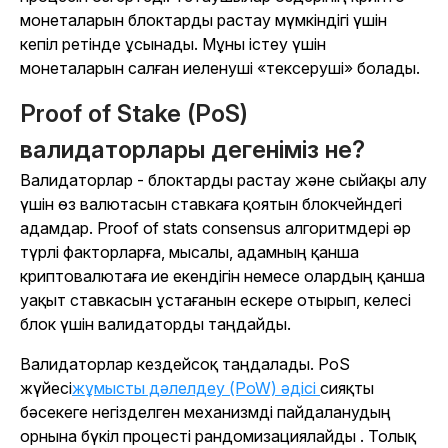
монеталарын блоктарды растау мүмкіндігі үшін
кепіл ретінде ұсынады. Мұны істеу үшін
монеталарын салған иеленуші «тексеруші» болады.
Proof of Stake (PoS)
валидаторлары дегеніміз не?
Валидаторлар - блоктарды растау және сыйақы алу
үшін өз валютасын ставкаға қоятын блокчейндегі
адамдар. Proof of stats consensus алгоритмдері әр
түрлі факторларға, мысалы, адамның қанша
криптовалютаға ие екендігін немесе олардың қанша
уақыт ставкасын ұстағанын ескере отырып, келесі
блок үшін валидаторды таңдайды.
Валидаторлар кездейсоқ таңдалады. PoS
жүйесі
жұмысты дәлелдеу (PoW) әдісі
сияқты
бәсекеге негізделген механизмді пайдаланудың
орнына бүкіл процесті рандомизациялайды . Толық