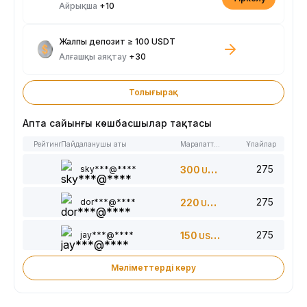
Айрықша
+10
Жалпы депозит ≥ 100 USDT
Алғашқы аяқтау
+30
Толығырақ
Апта сайынғы көшбасшылар тақтасы
Рейтинг
Пайдаланушы аты
Марапаттар
Ұпайлар
275
sky***@****
300
USDT
275
dor***@****
220
USDT
275
jay***@****
150
USDT
Мәліметтерді көру