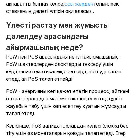
ақпаратты білгіңіз келсе,
осы жерден
толығырақ
ставканың дәлелі үлгісін оқи аласыз .
Үлесті растау мен жұмысты
дәлелдеу арасындағы
айырмашылық неде?
PoW пен PoS арасындағы негізгі айырмашылық -
PoW шахтерлерден блоктарды тексеру үшін
күрделі математикалық есептерді шешуді талап
етеді, ал PoS талап етпейді.
PoW - энергияны көп қажет ететін процесс, өйткені
ол шахтерлерден математикалық есептің дұрыс
жауабын табу үшін көп есептеу қуатын жұмсауды
талап етеді.
Керісінше, PoS валидаторлардан келесі блокқа бәс
тігу үшін өз монеталарын қоюды талап етеді. Егер