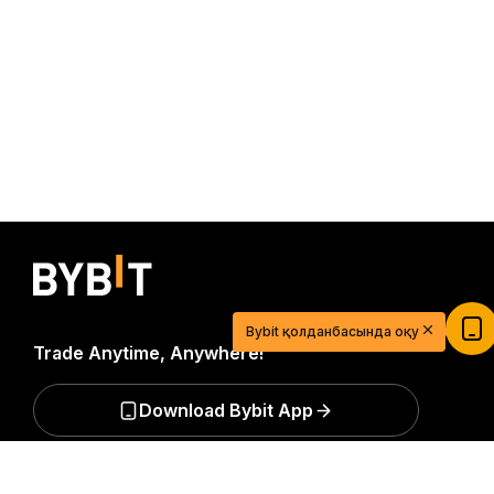
$20 USDT-мен сауда сапарыңызды
бастаңыз
Bybit қолданбасында оқу
Қазір тіркеліп, депозит салып 20$ алыңыз
Trade Anytime, Anywhere!
Қосылу
Download Bybit App
Егжей-тегжейлі қорытынды
Крипто әлеміне қатысты маңызды түсініктер мен