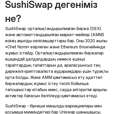
SushiSwap дегеніміз
не?
SushiSwap
-
орталықтандырылмаған биржа (DEX)
және автоматтандырылған маркет-мейкер (AMM)
өзінің ақылды келісімшарттары бар. Оны 2020 жылы
«Chef Nomi» әзірлеген және Ethereum блокчейнінде
жұмыс істейді. Орталықтандырылмаған биржалар
ешқандай делдалдардың немесе үшінші
тараптардың талаптарын да, араласуынсыз тең
дәрежелі криптовалюта аударымдары үшін тұрақты
орта болды. Жеке AMM қамтамасыз ету әдеттегі
биржалардың жұмыс істеу тәсілі бойынша
тапсырыстар кітабын емес, сауда алгоритмі арқылы
активтер бағасын белгілеуді қамтамасыз етеді.
SushiSwap - бірнеше маңызды вариациялары мен
қосымша мүмкіндіктері бар Uniswap шанышқысы,