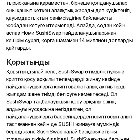
тырысқанына қарамастан, бірнеше қолданушылар
оны қашып кеткен алаяқтық жасады деп күдіктеніп,
қауымдастықтың сенімсіздігіне байланысты
жобадан кетуге итермеледі. Алайда, содан кейін
аспаз Номи SushiSwap пайдаланушыларынан
кешірім сұрап, қорға шамамен 14 миллион долларды
қайтарды.
Қорытынды
Қорытындылай келе, SushiSwap өтімділік пулына
крипто қосу арқылы төлемдерді жинау кезінде
пайдаланушыларға криптовалюталық активтерді
жылдам және тиімді бөлісуге көмектеседі. Ол
SushiSwap таңбалауышын қосу арқылы өзінің
алдыңғы нұсқасына негізделген, ол
пайдаланушыларға бассейндерден криптосын алып
тастағаннан кейін де SUSHI жинауға мүмкіндік
береді және SushiSwap қалай басқарылатыны
туралы өз пікірін білдіреді. SushiSwap-тың басынан