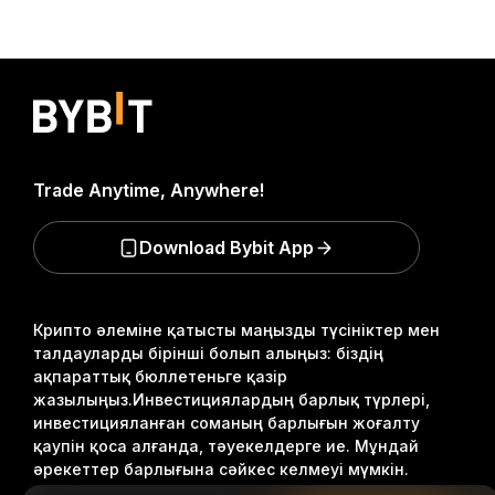
Trade Anytime, Anywhere!
Download Bybit App
Крипто әлеміне қатысты маңызды түсініктер мен
талдауларды бірінші болып алыңыз: біздің
ақпараттық бюллетеньге қазір
жазылыңыз.
Инвестициялардың барлық түрлері,
инвестицияланған соманың барлығын жоғалту
қаупін қоса алғанда, тәуекелдерге ие. Мұндай
әрекеттер барлығына сәйкес келмеуі мүмкін.