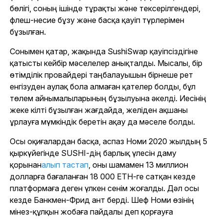
бөлігі, соның ішінде тұрақты және тексерілгендері,
флеш-несие бұзу және басқа қауіп түрлерімен
бұзылған.
Сонымен қатар, жақында SushiSwap қауіпсіздігіне
қатысты кейбір мәселелер анықталды. Мысалы, бір
өтімділік провайдері таңбалауышын бірнеше рет
енгізуден аулақ бола алмаған қателер болды, бұл
төлем айнымалыларының бұзылуына әкелді. Иесінің
жеке кілті бұзылған жағдайда, желіден ақшаны
ұрлауға мүмкіндік беретін ақау да мәселе болды.
Осы оқиғалардан басқа, аспаз Номи 2020 жылдың 5
қыркүйегінде SUSHI-дің барлық үлесін даму
қорынан
алып тастап
, оны шамамен 13 миллион
долларға бағаланған 18 000 ETH-ге сатқан кезде
платформаға деген үлкен сенім жоғалды. Дәл осы
кезде Банкмен-Фрид ант берді. Шеф Номи өзінің
мінез-құлқын жобаға пайдалы деп қорғауға