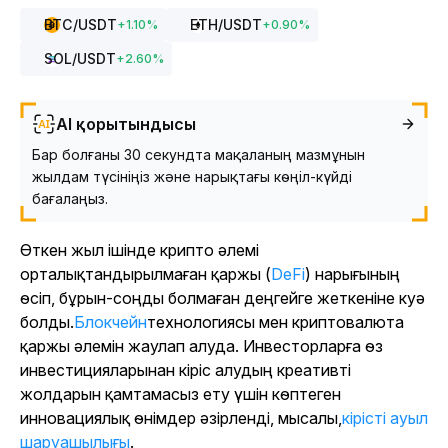
BTC
/USDT
ETH
/USDT
+
1.10
%
+
0.90
%
SOL
/USDT
+
2.60
%
AI қорытындысы
Бар болғаны 30 секундта мақаланың мазмұнын
жылдам түсініңіз және нарықтағы көңіл-күйді
бағалаңыз.
Өткен жыл ішінде крипто әлемі
орталықтандырылмаған қаржы (
DeFi
) нарығының
өсіп, бұрын-соңды болмаған деңгейге жеткеніне куә
болды.
Блокчейн
технологиясы мен криптовалюта
қаржы әлемін жаулап алуда. Инвесторларға өз
инвестицияларынан кіріс алудың креативті
жолдарын қамтамасыз ету үшін көптеген
инновациялық өнімдер әзірленді, мысалы,
кірісті ауыл
шаруашылығы
.