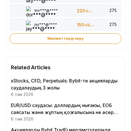
275
dor***@****
220
USDT
275
jay***@****
150
USDT
Мәліметтерді көру
Related Articles
xStocks, CFD, Perpetuals: Bybit-те акцияларды
саудалаудың 3 жолы
6 там 2026
EUR/USD саудасы: доллардың нығаюы, ЕОБ
саясаты және жұптың қозғалысына не әсер
етеді
6 там 2026
Акцияларды Bybit TradFi мерзімсіздерінде