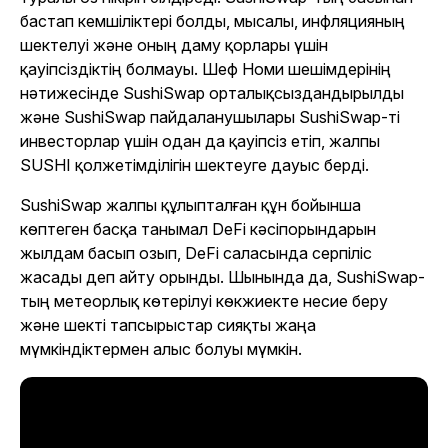
бастап кемшіліктері болды, мысалы, инфляцияның
шектелуі және оның даму қорлары үшін
қауіпсіздіктің болмауы. Шеф Номи шешімдерінің
нәтижесінде SushiSwap орталықсыздандырылды
және SushiSwap пайдаланушылары SushiSwap-ті
инвесторлар үшін одан да қауіпсіз етіп, жалпы
SUSHI қолжетімділігін шектеуге дауыс берді.
SushiSwap жалпы құлыпталған құн бойынша
көптеген басқа танымал DeFi кәсіпорындарын
жылдам басып озып, DeFi саласында серпіліс
жасады деп айту орынды. Шынында да, SushiSwap-
тың метеорлық көтерілуі көкжиекте несие беру
және шекті тапсырыстар сияқты жаңа
мүмкіндіктермен алыс болуы мүмкін.