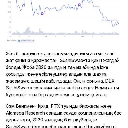
Жас болғанына және танымалдылығы артып келе
жатқанына қарамастан, SushiSwap-та қиын жағдай
болды. Жоба 2020 жылдың тамыз айында іске
қосылды және әзірлеушілер алдын ала шахта
жасамауға шешім қабылдады. Оның орнына, DEX
SushiSwap компаниясының негізін аспаз Номи атты
бүркеншік аты бар адам немесе ұжым қойған.
Сэм Банкмен-Фрид, FTX туынды биржасы және
Alameda Research сандық сауда компаниясының бас
директоры, 2020 жылдың 6 қыркүйегінде
SushiSwap-ті
де-юре
басқарды және 9 қыркүйекте