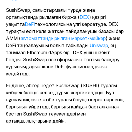
SushiSwap, салыстырмалы түрде жаңа
орталықтандырылмаған биржа (
DEX
) қазіргі
уақытта
DeFi
технологиясына үлгі көрсетуде. DEX
тұрақты өсіп келе жатқан пайдаланушы базасы бар
AMM (
автоматтандырылған маркет-мейкер
) және
DeFi таңбалауышы болып табылады.
Uniswap
, ең
танымал Ethereum dApps бірі, DEX үшін шабыт
болды. SushiSwap платформаның топтық басқару
құрылымдарын және DeFi функционалдығын
кеңейтеді.
Ендеше, әбігер неде? SushiSwap (SUSHI) туралы
көбірек білгіңіз келсе, дұрыс жерге келдіңіз. Бұл
нұсқаулық сізге жоба туралы білуіңіз керек нәрсенің
барлығын үйретеді, барлығы қайдан басталғаннан
бастап SushiSwap тәуекелдері мен
артықшылықтарына дейін.