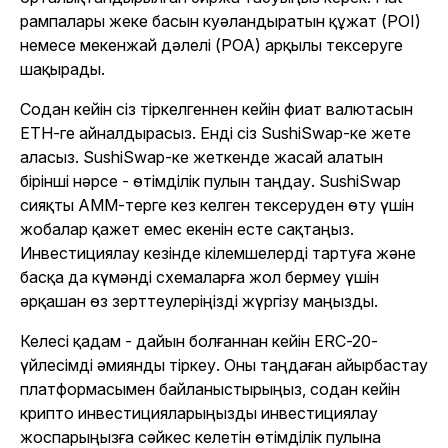
рампалары жеке басын куәландыратын құжат (POI)
немесе мекенжай дәлелі (POA) арқылы тексеруге
шақырады.
Содан кейін сіз тіркелгеннен кейін фиат валютасын
ETH-ге айналдырасыз. Енді сіз SushiSwap-ке жете
аласыз. SushiSwap-ке жеткенде жасай алатын
бірінші нәрсе - өтімділік пулын таңдау. SushiSwap
сияқты AMM-терге кез келген тексеруден өту үшін
жобалар қажет емес екенін есте сақтаңыз.
Инвестициялау кезінде кілемшелерді тартуға және
басқа да күмәнді схемаларға жол бермеу үшін
әрқашан өз зерттеулеріңізді жүргізу маңызды.
Келесі қадам - дайын болғаннан кейін ERC-20-
үйлесімді әмиянды тіркеу. Оны таңдаған айырбастау
платформасымен байланыстырыңыз, содан кейін
крипто инвестицияларыңызды инвестициялау
жоспарыңызға сәйкес келетін өтімділік пулына