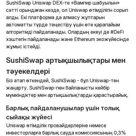
SushiSwap Uniswap DEX-те «Вампир шабуылын»
сәтті орындаған кезде, ол Uniswap өтімділігін сорып
алды. Екі платформа да алмасу жұптарын
автоматты түрде теңестіру үшін өте қарапайым
алгоритмді пайдаланады. Олардың екеуі де #DeFi
хэштегін пайдаланады және Ethereum экожүйесінде
жұмыс істейді.
SushiSwap артықшылықтары мен
тәуекелдері
Біз атап өткендей, SushiSwap - бұл Uniswap-тен
жаңарту. SushiSwap-пен байланысты кейбір
мүмкіндіктер мен артықшылықтарды қарастырайық.
Барлық пайдаланушылар үшін толық
сыйақы жүйесі
Uniswap өтімділік провайдерлеріне немесе
инвесторларға барлық сауда комиссиясының 0,3%