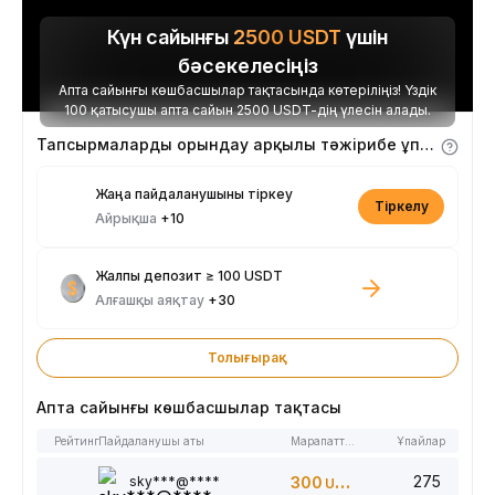
Күн сайынғы
2500
USDT
үшін
бәсекелесіңіз
Апта сайынғы көшбасшылар тақтасында көтеріліңіз! Үздік
100 қатысушы апта сайын 2500 USDT-дің үлесін алады.
Тапсырмаларды орындау арқылы тәжірибе ұпайларын алыңыз
Жаңа пайдаланушыны тіркеу
Тіркелу
Айрықша
+10
Жалпы депозит ≥ 100 USDT
Алғашқы аяқтау
+30
Толығырақ
Апта сайынғы көшбасшылар тақтасы
Рейтинг
Пайдаланушы аты
Марапаттар
Ұпайлар
275
sky***@****
300
USDT