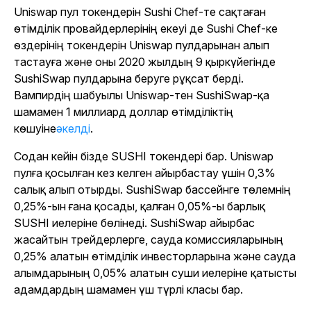
Uniswap пул токендерін Sushi Chef-те сақтаған
өтімділік провайдерлерінің екеуі де Sushi Chef-ке
өздерінің токендерін Uniswap пулдарынан алып
тастауға және оны 2020 жылдың 9 қыркүйегінде
SushiSwap пулдарына беруге рұқсат берді.
Вампирдің шабуылы Uniswap-тен SushiSwap-қа
шамамен 1 миллиард доллар өтімділіктің
көшуіне
әкелді
.
Содан кейін бізде SUSHI токендері бар. Uniswap
пулға қосылған кез келген айырбастау үшін 0,3%
салық алып отырды. SushiSwap бассейнге төлемнің
0,25%-ын ғана қосады, қалған 0,05%-ы барлық
SUSHI иелеріне бөлінеді. SushiSwap айырбас
жасайтын трейдерлерге, сауда комиссияларының
0,25% алатын өтімділік инвесторларына және сауда
алымдарының 0,05% алатын суши иелеріне қатысты
адамдардың шамамен үш түрлі класы бар.