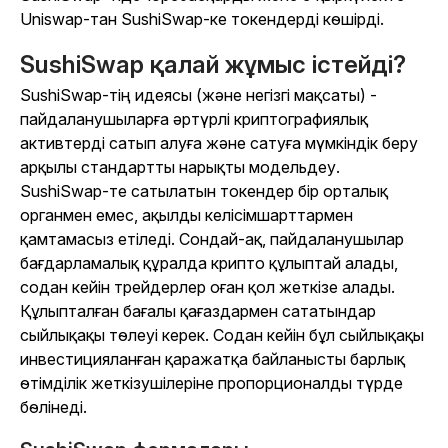
Uniswap-тан SushiSwap-ке токендерді көшірді.
SushiSwap қалай жұмыс істейді?
SushiSwap-тің идеясы (және негізгі мақсаты) -
пайдаланушыларға әртүрлі криптографиялық
активтерді сатып алуға және сатуға мүмкіндік беру
арқылы стандартты нарықты модельдеу.
SushiSwap-те сатылатын токендер бір орталық
органмен емес, ақылды келісімшарттармен
қамтамасыз етіледі. Сондай-ақ, пайдаланушылар
бағдарламалық құралда крипто құлыптай алады,
содан кейін трейдерлер оған қол жеткізе алады.
Құлыпталған бағалы қағаздармен сататындар
сыйлықақы төлеуі керек. Содан кейін бұл сыйлықақы
инвестицияланған қаражатқа байланысты барлық
өтімділік жеткізушілеріне пропорционалды түрде
бөлінеді.