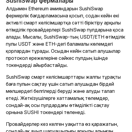
SushiSwap фермалары
Алдымен Ethereum әмияндарын SushiSwap
фермерлік бағдарламасына қосып, содан кейін екі
активті смарт келісімшартқа сәтті біріктіру арқылы
өтімділік провайдерлері SushiSwap пулдарына қоса
алады. Мысалы, SushiSwap-тың USDT/ETH өтімділік
пулы USDT және ETH-дегі баламалы көлемдегі
қорлардан тұрады. Осыдан кейін сатып алушылар
протокол ережелеріне сәйкес пулдың ішінде
токендерді айырбастайды.
SushiSwap смарт келісімшарттары жалпы тұрақты
баға пулын сақтау үшін сатып алушыдан бірдей
мөлшердегі белгілерді беруді және алуды талап
етеді. Жеткізушілерге хаттамалық төлемдер,
сондай-ақ осы пулдардағы өтімділікті сақтау
орнына SUSHI токендері төленеді.
Провайдерлер кез келген уақытта өз қаражатын,
сондай-ақ ауыл шаруашылығы арқылы алынған