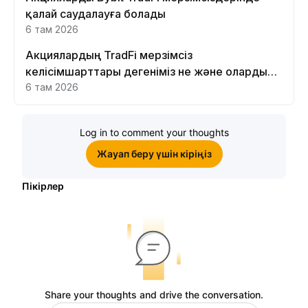
қалай саудалауға болады
6 там 2026
Акциялардың TradFi мерзімсіз
келісімшарттары дегеніміз не және оларды
Bybit платформасында неге саудалау керек?
6 там 2026
Log in to comment your thoughts
Жауап беру үшін кіріңіз
Пікірлер
Share your thoughts and drive the conversation.