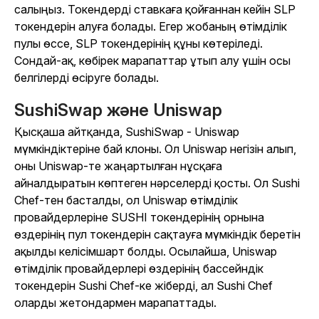
салыңыз. Токендерді ставкаға қойғаннан кейін SLP
токендерін алуға болады. Егер жобаның өтімділік
пулы өссе, SLP токендерінің құны көтеріледі.
Сондай-ақ, көбірек марапаттар ұтып алу үшін осы
белгілерді өсіруге болады.
SushiSwap және Uniswap
Қысқаша айтқанда, SushiSwap - Uniswap
мүмкіндіктеріне бай клоны. Ол Uniswap негізін алып,
оны Uniswap-те жаңартылған нұсқаға
айналдыратын көптеген нәрселерді қосты. Ол Sushi
Chef-тен басталды, ол Uniswap өтімділік
провайдерлеріне SUSHI токендерінің орнына
өздерінің пул токендерін сақтауға мүмкіндік беретін
ақылды келісімшарт болды. Осылайша, Uniswap
өтімділік провайдерлері өздерінің бассейндік
токендерін Sushi Chef-ке жіберді, ал Sushi Chef
оларды жетондармен марапаттады.