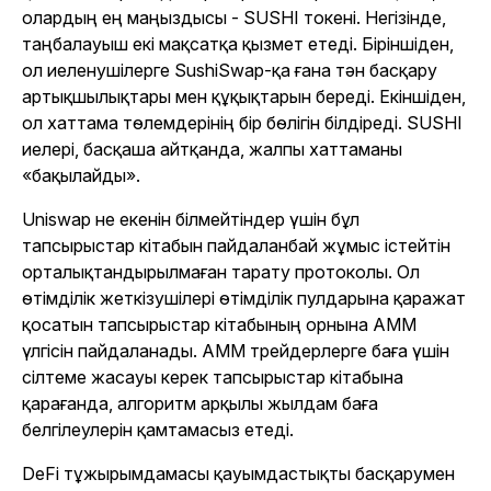
олардың ең маңыздысы - SUSHI токені. Негізінде,
таңбалауыш екі мақсатқа қызмет етеді. Біріншіден,
ол иеленушілерге SushiSwap-қа ғана тән басқару
артықшылықтары мен құқықтарын береді. Екіншіден,
ол хаттама төлемдерінің бір бөлігін білдіреді. SUSHI
иелері, басқаша айтқанда, жалпы хаттаманы
«бақылайды».
Uniswap не екенін білмейтіндер үшін бұл
тапсырыстар кітабын пайдаланбай жұмыс істейтін
орталықтандырылмаған тарату протоколы. Ол
өтімділік жеткізушілері өтімділік пулдарына қаражат
қосатын тапсырыстар кітабының орнына AMM
үлгісін пайдаланады. AMM трейдерлерге баға үшін
сілтеме жасауы керек тапсырыстар кітабына
қарағанда, алгоритм арқылы жылдам баға
белгілеулерін қамтамасыз етеді.
DeFi тұжырымдамасы қауымдастықты басқарумен