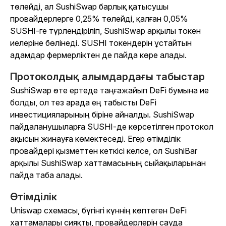
төлейді, ал SushiSwap барлық қатысушы
провайдерлерге 0,25% төлейді, қалған 0,05%
SUSHI-ге түрлендіріліп, SushiSwap арқылы токен
иелеріне бөлінеді. SUSHI токендерін ұстайтын
адамдар фермерліктен де пайда көре алады.
Протоколдық алымдардағы табыстар
SushiSwap өте ертеде таңғажайып DeFi бумына ие
болды, ол тез арада ең табысты DeFi
инвестицияларының біріне айналды. SushiSwap
пайдаланушыларға SUSHI-де көрсетілген протокол
ақысын жинауға көмектеседі. Егер өтімділік
провайдері қызметтен кеткісі келсе, ол SushiBar
арқылы SushiSwap хаттамасының сыйақыларынан
пайда таба алады.
Өтімділік
Uniswap схемасы, бүгінгі күннің көптеген DeFi
хаттамалары сияқты, провайдерлерін сауда