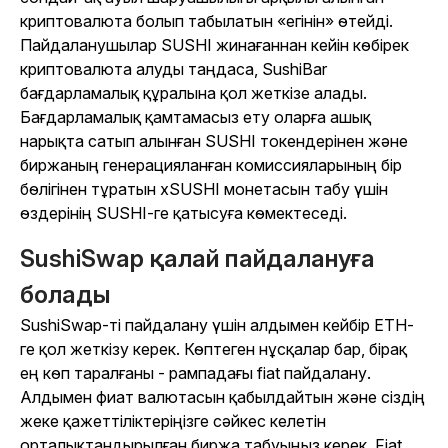
криптовалюта болып табылатын «егінін» өтейді.
Пайдаланушылар SUSHI жинағаннан кейін көбірек
криптовалюта алуды таңдаса, SushiBar
бағдарламалық құралына қол жеткізе алады.
Бағдарламалық қамтамасыз ету оларға ашық
нарықта сатып алынған SUSHI токендерінен және
биржаның генерацияланған комиссияларының бір
бөлігінен тұратын xSUSHI монетасын табу үшін
өздерінің SUSHI-ге қатысуға көмектеседі.
SushiSwap қалай пайдалануға
болады
SushiSwap-ті пайдалану үшін алдымен кейбір ETH-
ге қол жеткізу керек. Көптеген нұсқалар бар, бірақ
ең көп таралғаны - рампадағы fiat пайдалану.
Алдымен фиат валютасын қабылдайтын және сіздің
жеке қажеттіліктеріңізге сәйкес келетін
орталықтандырылған биржа табуыңыз керек. Fiat