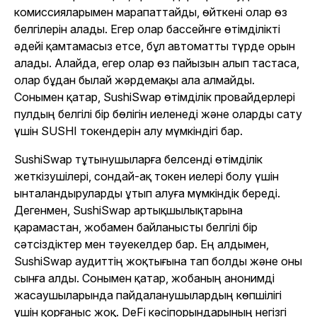
комиссияларымен марапаттайды, өйткені олар өз
белгілерін алады. Егер олар бассейнге өтімділікті
әдейі қамтамасыз етсе, бұл автоматты түрде орын
алады. Алайда, егер олар өз пайызын алып тастаса,
олар бұдан былай жәрдемақы ала алмайды.
Сонымен қатар, SushiSwap өтімділік провайдерлері
пулдың белгілі бір бөлігін иеленеді және оларды сату
үшін SUSHI токендерін алу мүмкіндігі бар.
SushiSwap тұтынушыларға белсенді өтімділік
жеткізушілері, сондай-ақ токен иелері болу үшін
ынталандыруларды ұтып алуға мүмкіндік береді.
Дегенмен, SushiSwap артықшылықтарына
қарамастан, жобамен байланысты белгілі бір
сәтсіздіктер мен тәуекелдер бар. Ең алдымен,
SushiSwap аудиттің жоқтығына тап болды және оны
сынға алды. Сонымен қатар, жобаның анонимді
жасаушыларында пайдаланушылардың көпшілігі
үшін қорғаныс жоқ. DeFi кәсіпорындарының негізгі