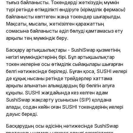
тығыз байланысты. Токендерді жеткізудің мүмкін
түрі ретінде өтімділікті өндіруге (кірімділік фермасы)
байланысты көптеген жаңа токендер шығарылды.
Мақсаты, мысалы, жеткізілген қаражаттың
сомасына байланысты әділ бөлуді қамтамасыз ету
арқылы тең мүмкіндік беру.
Басқару артықшылықтары - SushiSwap қызметінің
негізгі мүмкіндіктерінің бірі. Бұл артықшылықтар
токен иелеріне осы өтімділік сыйақылары шығарған
белгі нәтижесінде беріледі. Бұған қоса, SUSHI иелері
де құқық нысаны ретінде трейдерлер хаттама
арқылы алынатын алымдардың бір бөлігін алуға
құқылы. SUSHI жағдайында кез келген адам
SushiSwap жақсарту ұсынысын (SIP) қолдана
алады, содан кейін оған SUSHI токендерінің иелері
дауыс береді.
Басқарудың осы әдісінің нәтижесінде SushiSwap