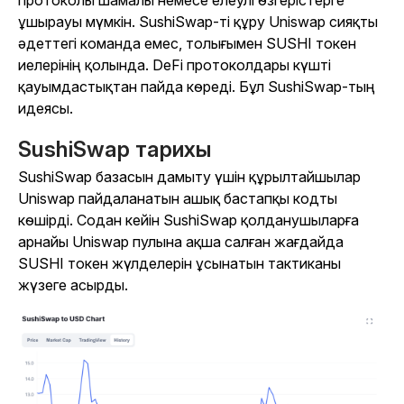
протоколы шамалы немесе елеулі өзгерістерге
ұшырауы мүмкін. SushiSwap-ті құру Uniswap сияқты
әдеттегі команда емес, толығымен SUSHI токен
иелерінің қолында. DeFi протоколдары күшті
қауымдастықтан пайда көреді. Бұл SushiSwap-тың
идеясы.
SushiSwap тарихы
SushiSwap базасын дамыту үшін құрылтайшылар
Uniswap пайдаланатын ашық бастапқы кодты
көшірді. Содан кейін SushiSwap қолданушыларға
арнайы Uniswap пулына ақша салған жағдайда
SUSHI токен жүлделерін ұсынатын тактиканы
жүзеге асырды.