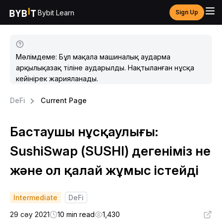
Bybit Learn
Sign Up
Мәлімдеме: Бұл мақала машиналық аударма
арқылықазақ тіліне аударылды. Нақтыланған нұсқа
кейінірек жарияланады.
DeFi
Current Page
Бастаушы нұсқаулығы:
SushiSwap (SUSHI) дегеніміз не
және ол қалай жұмыс істейді
Intermediate
DeFi
29 сәу 2021
10 min read
1,430