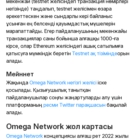
мекенжай (testnet желісіндегі транзакция нөмірлері
негізінде) таңдалып, testnet желісімен өзара
әрекеттескен және сындарлы кері байланыс
ұсынған ең белсенді қауымдастық мүшелерін
марапаттайды. Егер пайдаланушының мекенжайы
транзакциялар саны бойынша алғашқы 1000-ға
кірсе, олар Ethereum желісіндегі ашық сатылымға
қатысуға мүмкіндік беретін
Testnet ақ тізімінде
орын
алады.
Мейннет
Жақында
Omega Network негізгі желісі
іске
қосылады. Қызығушылық танытқан
пайдаланушылар соңғы жаңартуларды алу үшін
платформаның
ресми Twitter парақшасын
бақылай
алады.
Omega Network жол картасы
Omega Network
концепциясы алғаш рет 2022 жылы