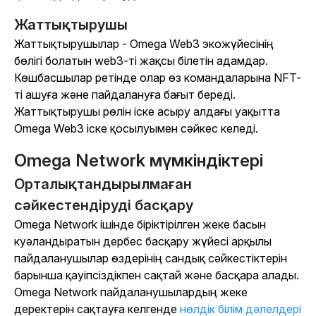
Жаттықтырушы
Жаттықтырушылар - Omega Web3 экожүйесінің
бөлігі болатын web3-ті жақсы білетін адамдар.
Көшбасшылар ретінде олар өз командаларына NFT-
ті ашуға және пайдалануға бағыт береді.
Жаттықтырушы рөлін іске асыру алдағы уақытта
Omega Web3 іске қосылуымен сәйкес келеді.
Omega Network мүмкіндіктері
Орталықтандырылмаған
сәйкестендіруді басқару
Omega Network ішінде біріктірілген жеке басын
куәландыратын дербес басқару жүйесі арқылы
пайдаланушылар өздерінің сандық сәйкестіктерін
барынша қауіпсіздікпен сақтай және басқара алады.
Omega Network пайдаланушылардың жеке
деректерін сақтауға келгенде
нөлдік білім дәлелдері