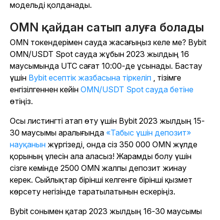
модельді қолданады.
OMN қайдан сатып алуға болады
OMN токендерімен сауда жасағыңыз келе ме? Bybit
OMN/USDT Spot сауда жұбын 2023 жылдың 16
маусымында UTC сағат 10:00-де ұсынады. Бастау
үшін
Bybit есептік жазбасына тіркеліп
, тізімге
енгізілгеннен кейін
OMN/USDT Spot сауда бетіне
өтіңіз.
Осы листингті атап өту үшін Bybit 2023 жылдың 15-
30 маусымы аралығында
«Табыс үшін депозит»
науқанын
жүргізеді, онда сіз 350 000 OMN жүлде
қорының үлесін ала аласыз! Жарамды болу үшін
сізге кемінде 2500 OMN жалпы депозит жинау
керек. Сыйлықтар бірінші келгенге бірінші қызмет
көрсету негізінде таратылатынын ескеріңіз.
Bybit сонымен қатар 2023 жылдың 16-30 маусымы