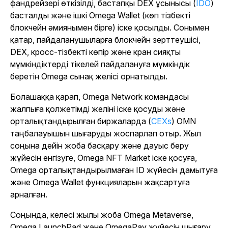
фандрейзері өткізілді, бастапқы DEX ұсынысы (
IDO
)
басталды және ішкі Omega Wallet (көп тізбекті
блокчейн әмиянымен бірге) іске қосылды. Сонымен
қатар, пайдаланушыларға блокчейн зерттеушісі,
DEX, кросс-тізбекті көпір және кран сияқты
мүмкіндіктерді тікелей пайдалануға мүмкіндік
беретін Omega сынақ желісі орнатылды.
Болашаққа қарап, Omega Network командасы
жалпыға қолжетімді желіні іске қосуды және
орталықтандырылған биржаларда (
CEXs
) OMN
таңбалауышын шығаруды жоспарлап отыр. Жыл
соңына дейін жоба басқару және дауыс беру
жүйесін енгізуге, Omega NFT Market іске қосуға,
Omega орталықтандырылмаған ID жүйесін дамытуға
және Omega Wallet функцияларын жақсартуға
арналған.
Соңында, келесі жылы жоба Omega Metaverse,
Omega LaunchPad және OmegaPay жүйесін шығару