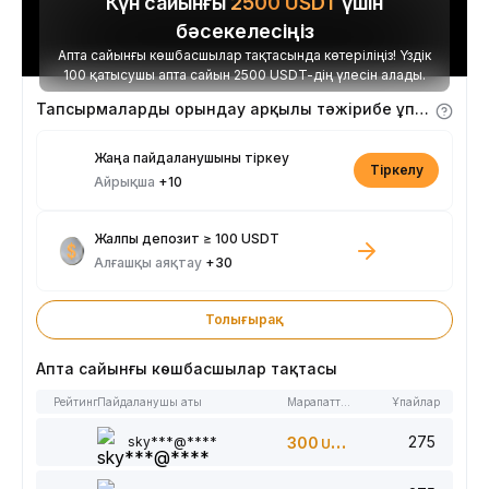
Күн сайынғы
2500
USDT
үшін
бәсекелесіңіз
Апта сайынғы көшбасшылар тақтасында көтеріліңіз! Үздік
100 қатысушы апта сайын 2500 USDT-дің үлесін алады.
Тапсырмаларды орындау арқылы тәжірибе ұпайларын алыңыз
Жаңа пайдаланушыны тіркеу
Тіркелу
Айрықша
+10
Жалпы депозит ≥ 100 USDT
Алғашқы аяқтау
+30
Толығырақ
Апта сайынғы көшбасшылар тақтасы
Рейтинг
Пайдаланушы аты
Марапаттар
Ұпайлар
275
sky***@****
300
USDT