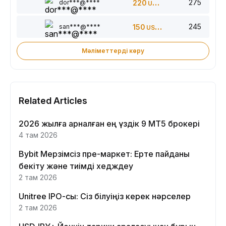
275
dor***@****
220
USDT
245
san***@****
150
USDT
Мәліметтерді көру
Related Articles
2026 жылға арналған ең үздік 9 MT5 брокері
4 там 2026
Bybit Мерзімсіз пре-маркет: Ерте пайданы
бекіту және тиімді хедждеу
2 там 2026
Unitree IPO-сы: Сіз білуіңіз керек нәрселер
2 там 2026