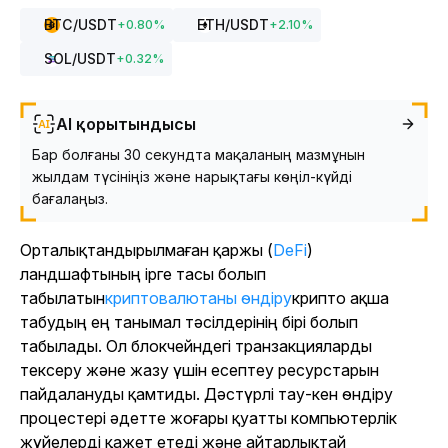
BTC
/USDT
ETH
/USDT
+
0.80
%
+
2.10
%
SOL
/USDT
+
0.32
%
AI қорытындысы
Бар болғаны 30 секундта мақаланың мазмұнын
жылдам түсініңіз және нарықтағы көңіл-күйді
бағалаңыз.
Орталықтандырылмаған қаржы (
DeFi
)
ландшафтының ірге тасы болып
табылатын
криптовалютаны өндіру
крипто ақша
табудың ең танымал тәсілдерінің бірі болып
табылады. Ол блокчейндегі транзакцияларды
тексеру және жазу үшін есептеу ресурстарын
пайдалануды қамтиды. Дәстүрлі тау-кен өндіру
процестері әдетте жоғары қуатты компьютерлік
жүйелерді қажет етеді және айтарлықтай