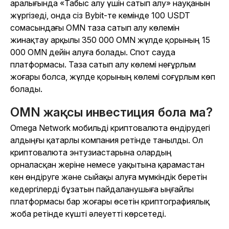
аралығында «Табыс алу үшін сатып алу» науқанын
жүргізеді, онда сіз Bybit-те кемінде 100 USDT
сомасындағы OMN таза сатып алу көлемін
жинақтау арқылы 350 000 OMN жүлде қорының 15
000 OMN дейін алуға болады. Спот сауда
платформасы. Таза сатып алу көлемі неғұрлым
жоғары болса, жүлде қорының көлемі соғұрлым көп
болады.
OMN жақсы инвестиция бола ма?
Omega Network мобильді криптовалюта өндірудегі
алдыңғы қатарлы компания ретінде танылды. Ол
криптовалюта энтузиастарына олардың
орналасқан жеріне немесе уақытына қарамастан
кен өндіруге және сыйақы алуға мүмкіндік беретін
кедергілерді бұзатын пайдаланушыға ыңғайлы
платформасы бар жоғары өсетін криптографиялық
жоба ретінде күшті әлеуетті көрсетеді.