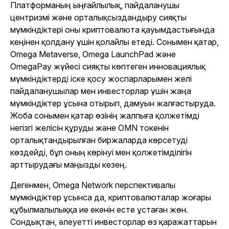
Платформаның ыңғайлылық, пайдаланушы
центризмі және орталықсыздандыру сияқты
мүмкіндіктері оны криптовалюта қауымдастығында
кеңінен қолдану үшін қолайлы етеді. Сонымен қатар,
Omega Metaverse, Omega LaunchPad және
OmegaPay жүйесі сияқты көптеген инновациялық
мүмкіндіктерді іске қосу жоспарларымен желі
пайдаланушылар мен инвесторлар үшін жаңа
мүмкіндіктер ұсына отырып, дамуын жалғастыруда.
Жоба сонымен қатар өзінің жалпыға қолжетімді
негізгі желісін құруды және OMN токенін
орталықтандырылған биржаларда көрсетуді
көздейді, бұл оның көрінуі мен қолжетімділігін
арттырудағы маңызды кезең.
Дегенмен, Omega Network перспективалы
мүмкіндіктер ұсынса да, криптовалюталар жоғары
құбылмалылыққа ие екенін есте ұстаған жөн.
Сондықтан, әлеуетті инвесторлар өз қаражаттарын