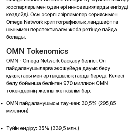
жоспарларымен одан әрі инновацияларды енгізуді
көздейді. Осы әсерлі әзірлемелер сериясымен
Omega Network криптографиялық ландшафтта
шынымен перспективалы жоба ретінде пайда
болады.
OMN Tokenomics
OMN - Omega Network басқару белгісі. Ол
пайдаланушыларға экожүйеде дауыс беру
құқықтары мен артықшылықтарды береді. Келесі
бөлу бойынша бөлінген 970 миллион OMN
токендерінің жалпы жеткізілімі бар:
OMN пайдаланушысы тау-кен: 30,5% (295,85
миллион)
Түйін өндіру: 35% (339,5 млн.)