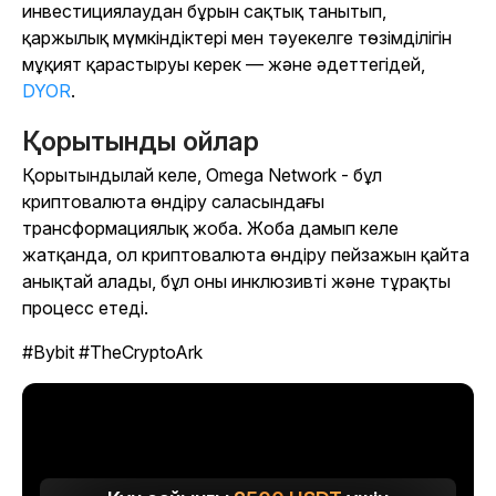
инвестициялаудан бұрын сақтық танытып,
қаржылық мүмкіндіктері мен тәуекелге төзімділігін
мұқият қарастыруы керек — және әдеттегідей,
DYOR
.
Қорытынды ойлар
Қорытындылай келе, Omega Network - бұл
криптовалюта өндіру саласындағы
трансформациялық жоба. Жоба дамып келе
жатқанда, ол криптовалюта өндіру пейзажын қайта
анықтай алады, бұл оны инклюзивті және тұрақты
процесс етеді.
#Bybit #TheCryptoArk