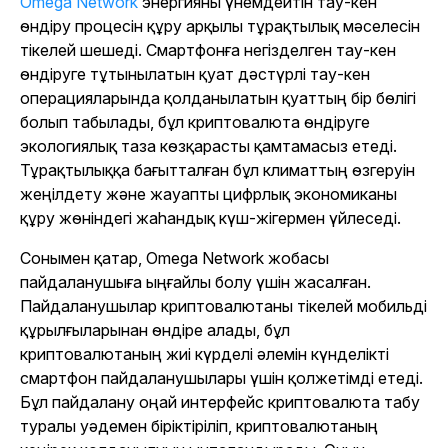
Omega Network
энергияны үнемдейтін тау-кен
өндіру процесін құру арқылы тұрақтылық мәселесін
тікелей шешеді. Смартфонға негізделген тау-кен
өндіруге тұтынылатын қуат дәстүрлі тау-кен
операцияларында қолданылатын қуаттың бір бөлігі
болып табылады, бұл криптовалюта өндіруге
экологиялық таза көзқарасты қамтамасыз етеді.
Тұрақтылыққа бағытталған бұл климаттың өзгеруін
жеңілдету және жауапты цифрлық экономиканы
құру жөніндегі жаһандық күш-жігермен үйлеседі.
Сонымен қатар, Omega Network жобасы
пайдаланушыға ыңғайлы болу үшін жасалған.
Пайдаланушылар криптовалютаны тікелей мобильді
құрылғыларынан өндіре алады, бұл
криптовалютаның жиі күрделі әлемін күнделікті
смартфон пайдаланушылары үшін қолжетімді етеді.
Бұл пайдалану оңай интерфейс криптовалюта табу
туралы уәдемен біріктіріліп, криптовалютаның