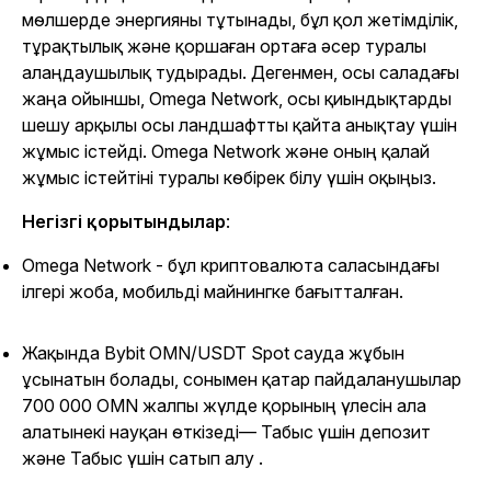
мөлшерде энергияны тұтынады, бұл қол жетімділік,
тұрақтылық және қоршаған ортаға әсер туралы
алаңдаушылық тудырады. Дегенмен, осы саладағы
жаңа ойыншы, Omega Network, осы қиындықтарды
шешу арқылы осы ландшафтты қайта анықтау үшін
жұмыс істейді. Omega Network және оның қалай
жұмыс істейтіні туралы көбірек білу үшін оқыңыз.
Негізгі қорытындылар
:
Omega Network - бұл криптовалюта саласындағы
ілгері жоба, мобильді майнингке бағытталған.
Жақында Bybit OMN/USDT Spot сауда жұбын
ұсынатын болады, сонымен қатар пайдаланушылар
700 000 OMN жалпы жүлде қорының үлесін ала
алатын
екі науқан өткізеді
—
Табыс үшін депозит
және Табыс үшін сатып алу
.