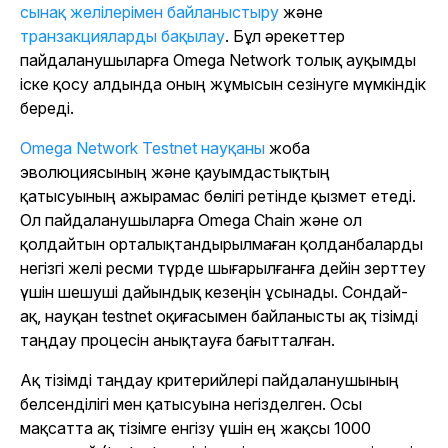
сынақ желілерімен байланыстыру
және
транзакцияларды бақылау
. Бұл әрекеттер
пайдаланушыларға Omega Network толық ауқымды
іске қосу алдында оның жұмысын сезінуге мүмкіндік
береді.
Omega Network Testnet науқаны
жоба
эволюциясының және қауымдастықтың
қатысуының ажырамас бөлігі ретінде қызмет етеді.
Ол пайдаланушыларға Omega Chain және ол
қолдайтын орталықтандырылмаған қолданбаларды
негізгі желі ресми түрде шығарылғанға дейін зерттеу
үшін шешуші дайындық кезеңін ұсынады. Сондай-
ақ, науқан testnet оқиғасымен байланысты ақ тізімді
таңдау процесін анықтауға бағытталған.
Ақ тізімді таңдау критерийлері пайдаланушының
белсенділігі мен қатысуына негізделген. Осы
мақсатта ақ тізімге енгізу үшін ең жақсы 1000