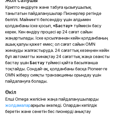
Жол салушы
Крипто өндіруге және табуға қызығушылық
танытатын пайдаланушылар Пионерлер ретінде
белгілі. Майнингті белсендіру үшін алдымен
қолданбаны іске қосып,
«Бастау»
түймесін басу
керек. Кен өндіру процесі әр 24 сағат сайын
жаңартылады. Іске қосылғаннан кейін қолданбаның
ашық қалуы қажет емес; ол сағат сайын OMN
жинауды жалғастыруда. 24 сағаттық кезеңнен кейін
бұл автоматты жинақтау 24 сағаттық жаңа сеансты
бастау үшін
Бастау
түймесі қайта басылғанша
тоқтайды. Сондай-ақ, қолданбаны басқа Pioneer-ге
OMN жіберу сияқты транзакцияны орындау үшін
пайдалануға болады.
Өкіл
Елші Omega желісіне жаңа пайдаланушыларды
жолдамалар
арқылы әкеледі. Олардан кепілдік
беретін және сенетін бес пионерді анықтау