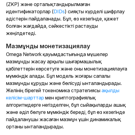
(ZKP) және орталықтандырылмаған
идентификаторлар (
DIDs
) сияқты күрделі шифрлау
әдістерін пайдаланады. Бұл, өз кезегінде, қажет
болған жағдайда, сәйкестікті растауды
жеңілдетеді.
Мазмұнды монетизациялау
Omega Network қауымдастығында мүшелер
мазмұнды жасау арқылы шығармашылық
қабілеттерін көрсетуге және оны монетизациялауға
мүмкіндік алады. Бұл модель жоғары сапалы
мазмұнды құруды және бөлісуді ынталандырады.
Желінің бірегей токеномика стратегиясы
ақылды
келісім-шарттар
мен криптографиялық
алгоритмдерге негізделген, бұл сыйақыларды ашық
және әділ бөлуге мүмкіндік береді, бұл өз кезегінде
пайдаланушы жасаған мазмұн үшін динамикалық
ортаны ынталандырады.