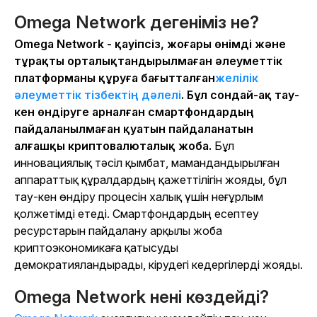
Omega Network дегеніміз не?
Omega Network - қауіпсіз, жоғары өнімді және
тұрақты орталықтандырылмаған әлеуметтік
платформаны құруға бағытталған
желілік
әлеуметтік тізбектің дәлелі
. Бұл сондай-ақ тау-
кен өндіруге арналған смартфондардың
пайдаланылмаған қуатын пайдаланатын
алғашқы криптовалюталық жоба.
Бұл
инновациялық тәсіл қымбат, мамандандырылған
аппараттық құралдардың қажеттілігін жояды, бұл
тау-кен өндіру процесін халық үшін неғұрлым
қолжетімді етеді. Смартфондардың есептеу
ресурстарын пайдалану арқылы жоба
криптоэкономикаға қатысуды
демократияландырады, кірудегі кедергілерді жояды.
Omega Network нені көздейді?