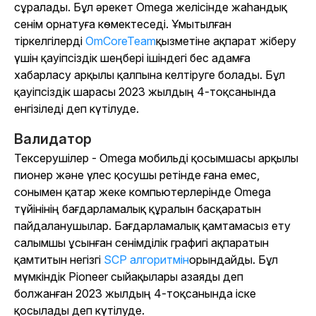
сұралады. Бұл әрекет Omega желісінде жаһандық
сенім орнатуға көмектеседі. Ұмытылған
тіркелгілерді
OmCoreTeam
қызметіне ақпарат жіберу
үшін қауіпсіздік шеңбері ішіндегі бес адамға
хабарласу арқылы қалпына келтіруге болады. Бұл
қауіпсіздік шарасы 2023 жылдың 4-тоқсанында
енгізіледі деп күтілуде.
Валидатор
Тексерушілер - Omega мобильді қосымшасы арқылы
пионер және үлес қосушы ретінде ғана емес,
сонымен қатар жеке компьютерлерінде Omega
түйінінің бағдарламалық құралын басқаратын
пайдаланушылар. Бағдарламалық қамтамасыз ету
салымшы ұсынған сенімділік графигі ақпаратын
қамтитын негізгі
SCP алгоритмін
орындайды. Бұл
мүмкіндік Pioneer сыйақылары азаяды деп
болжанған 2023 жылдың 4-тоқсанында іске
қосылады деп күтілуде.