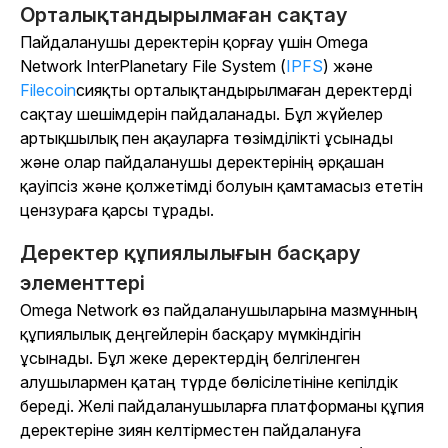
Орталықтандырылмаған сақтау
Пайдаланушы деректерін қорғау үшін Omega
Network InterPlanetary File System (
IPFS
) және
Filecoin
сияқты орталықтандырылмаған деректерді
сақтау шешімдерін пайдаланады. Бұл жүйелер
артықшылық пен ақауларға төзімділікті ұсынады
және олар пайдаланушы деректерінің әрқашан
қауіпсіз және қолжетімді болуын қамтамасыз ететін
цензураға қарсы тұрады.
Деректер құпиялылығын басқару
элементтері
Omega Network өз пайдаланушыларына мазмұнның
құпиялылық деңгейлерін басқару мүмкіндігін
ұсынады. Бұл жеке деректердің белгіленген
алушылармен қатаң түрде бөлісілетініне кепілдік
береді. Желі пайдаланушыларға платформаны құпия
деректеріне зиян келтірместен пайдалануға