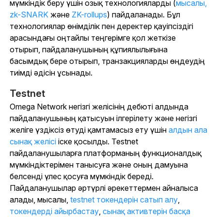
мүмкіндік беру үшін озық технологияларды (
мысалы,
zk-SNARK
және
ZK-rollups
) пайдаланады. Бұл
технологиялар өнімділік пен деректер қауіпсіздігі
арасындағы оңтайлы теңгерімге қол жеткізе
отырып, пайдаланушының құпиялылығына
басымдық бере отырып, транзакцияларды өңдеудің
тиімді әдісін ұсынады.
Testnet
Omega Network негізгі желісінің дебюті алдында
пайдаланушының қатысуын ілгерілету және негізгі
желіге үздіксіз өтуді қамтамасыз ету үшін
алдын ала
сынақ желісі
іске қосылды. Testnet
пайдаланушыларға платформаның функционалдық
мүмкіндіктерімен танысуға және оның дамуына
белсенді үлес қосуға мүмкіндік береді.
Пайдаланушылар әртүрлі әрекеттермен айналыса
алады, мысалы,
testnet токендерін сатып алу
,
токендерді айырбастау
,
сынақ активтерін басқа