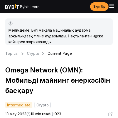
Bybit Learn
Sign Up
Мәлімдеме: Бұл мақала машиналық аударма
арқылықазақ тіліне аударылды. Нақтыланған нұсқа
кейінірек жарияланады.
Topics
Crypto
Current Page
Omega Network (OMN):
Мобильді майнинг өнеркәсібін
басқару
Intermediate
Crypto
13 мау 2023
10 min read
923