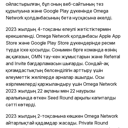
ойластырылған, бұл оның веб-сайтының тез
құрылуына және Google Play дүкенінде Omega
Network қолданбасының бета нұсқасына әкелді.
2023 жылдың 4-тоқсаны елеулі жетістіктермен
ерекшеленді. Omega Network қолданбасы Apple App
Store және Google Play Store дүкендерінде ресми
түрде іске қосылды. Сонымен бірге команда өзінің
ақ қағазын, OMN тау-кен жұмыстарын және Referral
and Invite бағдарламасын шығарды. Сондай-ақ
қоғамдастықтың белсенділігін арттыру үшін
әлеуметтік желілерде арналар ашылды. Осы
әзірлемелерді қаржыландыру үшін Omega Network
2023 жылдың 22 ақпаны мен 22 наурызы
аралығында өткен Seed Round арқылы капиталды
сәтті көтерді.
2023 жылдың 2-тоқсанына көшкен Omega Network
айтарлықтай қадамдар жасады. Private Round