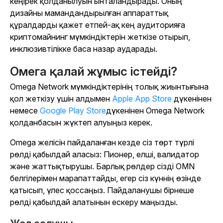
кеңірек қолданылуын ынталандырады. Оның
дизайны мамандандырылған аппараттық
құралдарды қажет етпей-ақ кең аудиторияға
криптомайнинг мүмкіндіктерін жеткізе отырып,
инклюзивтілікке баса назар аударады.
Омега қалай жұмыс істейді?
Omega Network мүмкіндіктерінің толық жиынтығына
қол жеткізу үшін алдымен
Apple App Store
дүкенінен
немесе
Google Play Store
дүкенінен Omega Network
қолданбасын жүктеп алуыңыз керек.
Omega желісін пайдаланған кезде сіз төрт түрлі
рөлді қабылдай аласыз: Пионер, елші, валидатор
және жаттықтырушы. Барлық рөлдер сізді OMN
белгілерімен марапаттайды, егер сіз күннің өзінде
қатысып, үлес қоссаңыз. Пайдаланушы бірнеше
рөлді қабылдай алатынын ескеру маңызды.