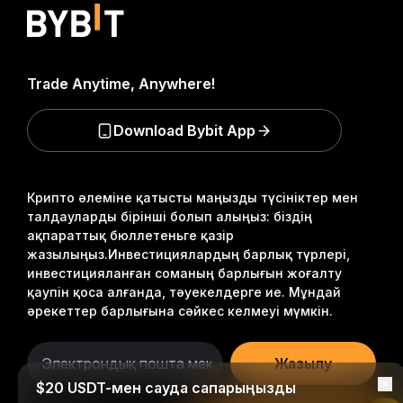
Trade Anytime, Anywhere!
Download Bybit App
Крипто әлеміне қатысты маңызды түсініктер мен
талдауларды бірінші болып алыңыз: біздің
ақпараттық бюллетеньге қазір
жазылыңыз.
Инвестициялардың барлық түрлері,
инвестицияланған соманың барлығын жоғалту
қаупін қоса алғанда, тәуекелдерге ие. Мұндай
әрекеттер барлығына сәйкес келмеуі мүмкін.
Жазылу
$20 USDT-мен сауда сапарыңызды