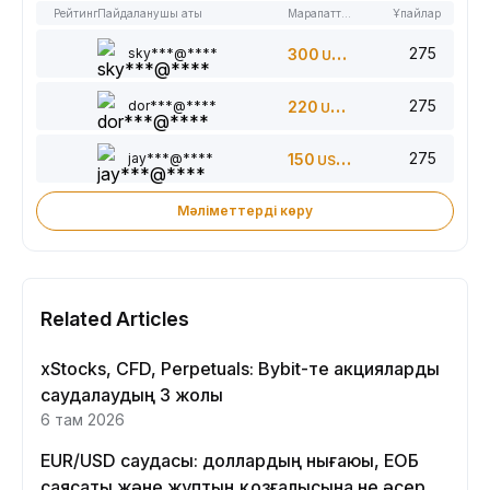
Рейтинг
Пайдаланушы аты
Марапаттар
Ұпайлар
275
sky***@****
300
USDT
275
dor***@****
220
USDT
275
jay***@****
150
USDT
Мәліметтерді көру
Related Articles
xStocks, CFD, Perpetuals: Bybit-те акцияларды
саудалаудың 3 жолы
6 там 2026
EUR/USD саудасы: доллардың нығаюы, ЕОБ
саясаты және жұптың қозғалысына не әсер