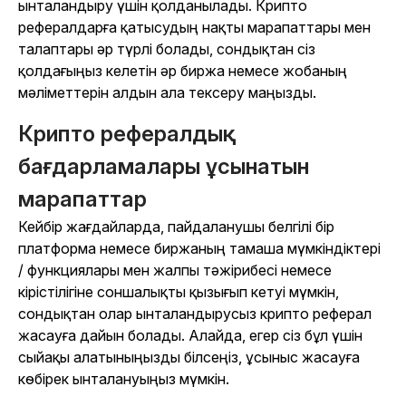
ынталандыру үшін қолданылады. Крипто
рефералдарға қатысудың нақты марапаттары мен
талаптары әр түрлі болады, сондықтан сіз
қолдағыңыз келетін әр биржа немесе жобаның
мәліметтерін алдын ала тексеру маңызды.
Крипто рефералдық
бағдарламалары ұсынатын
марапаттар
Кейбір жағдайларда, пайдаланушы белгілі бір
платформа немесе биржаның тамаша мүмкіндіктері
/ функциялары мен жалпы тәжірибесі немесе
кірістілігіне соншалықты қызығып кетуі мүмкін,
сондықтан олар ынталандырусыз крипто реферал
жасауға дайын болады. Алайда, егер сіз бұл үшін
сыйақы алатыныңызды білсеңіз, ұсыныс жасауға
көбірек ынталануыңыз мүмкін.