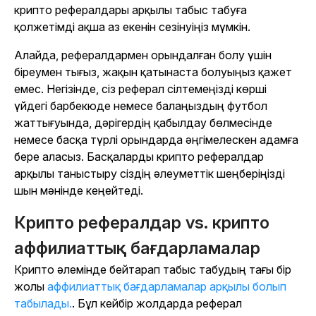
крипто рефералдары арқылы табыс табуға
қолжетімді ақша аз екенін сезінуіңіз мүмкін.
Алайда, рефералдармен орындалған болу үшін
біреумен тығыз, жақын қатынаста болуыңыз қажет
емес. Негізінде, сіз реферал сілтемеңізді көрші
үйдегі барбекюде немесе балаңыздың футбол
жаттығуында, дәрігердің қабылдау бөлмесінде
немесе басқа түрлі орындарда әңгімелескен адамға
бере аласыз. Басқаларды крипто рефералдар
арқылы таныстыру сіздің әлеуметтік шеңберіңізді
шын мәнінде кеңейтеді.
Крипто рефералдар vs. крипто
аффилиаттық бағдарламалар
Крипто әлемінде бейтарап табыс табудың тағы бір
жолы
аффилиаттық бағдарламалар арқылы болып
табылады.
. Бұл кейбір жолдарда реферал