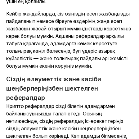
үшін ең қолайлы.
Кейбір жағдайларда, сіз өзіңіздің есеп жазбаңызды
пайдаланып немесе біреуге өздерінің жаңа есеп
жазбасын жасай отырып мүмкіндіктерді көрсетуіңіз
керек болуы мүмкін. Ақшаны рефералдар арқылы
табуға қарағанда, адамдарға көмек көрсетуге
толығырақ көңіл бөлесеңіз, бұл үдеріс азырақ
күйзелістік — және толығырақ пайдалы әрі жемісті
болуы мүмкін екенін көруіңіз мүмкін.
Сіздің әлеуметтік және кәсіби
шеңберлеріңізбен шектелген
рефералдар
Крипто рефералдар сізді білетін адамдармен
байланысуыңызды талап етеді. Осының
нәтижесінде, сіздің рефералдық іс-әрекеттеріңіз
сіздің әлеуметтік және кәсіби шеңберлеріңізбен
шектелген болып көрінеді. Көп адамды білмесеңіз,