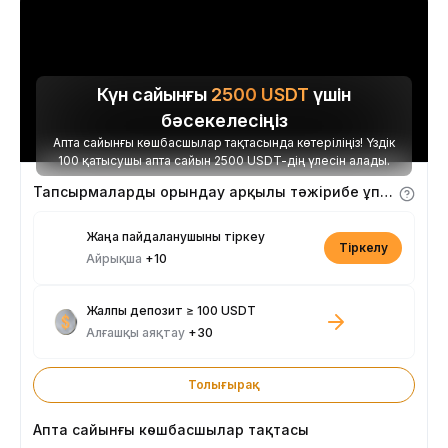
Күн сайынғы
2500
USDT
үшін
бәсекелесіңіз
Апта сайынғы көшбасшылар тақтасында көтеріліңіз! Үздік
100 қатысушы апта сайын 2500 USDT-дің үлесін алады.
Тапсырмаларды орындау арқылы тәжірибе ұпайларын алыңыз
Жаңа пайдаланушыны тіркеу
Тіркелу
Айрықша
+10
Жалпы депозит ≥ 100 USDT
Алғашқы аяқтау
+30
Толығырақ
Апта сайынғы көшбасшылар тақтасы