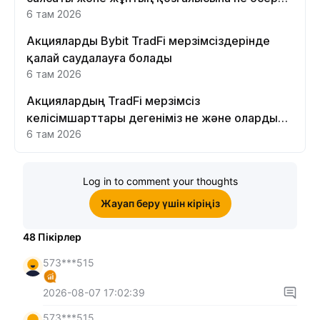
етеді
6 там 2026
Акцияларды Bybit TradFi мерзімсіздерінде
қалай саудалауға болады
6 там 2026
Акциялардың TradFi мерзімсіз
келісімшарттары дегеніміз не және оларды
Bybit платформасында неге саудалау керек?
6 там 2026
Log in to comment your thoughts
Жауап беру үшін кіріңіз
48
Пікірлер
573***515
2026-08-07 17:02:39
573***515