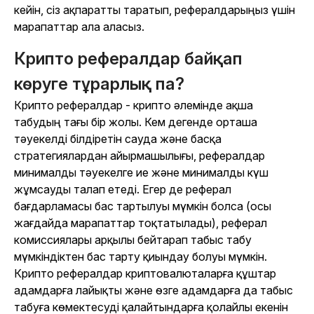
кейін, сіз ақпаратты таратып, рефералдарыңыз үшін
марапаттар ала аласыз.
Крипто рефералдар байқап
көруге тұрарлық па?
Крипто рефералдар - крипто әлемінде ақша
табудың тағы бір жолы. Кем дегенде орташа
тәуекелді білдіретін сауда және басқа
стратегиялардан айырмашылығы, рефералдар
минималды тәуекелге ие және минималды күш
жұмсауды талап етеді. Егер де реферал
бағдарламасы бас тартылуы мүмкін болса (осы
жағдайда марапаттар тоқтатылады), реферал
комиссиялары арқылы бейтарап табыс табу
мүмкіндіктен бас тарту қиындау болуы мүмкін.
Крипто рефералдар криптовалюталарға құштар
адамдарға лайықты және өзге адамдарға да табыс
табуға көмектесуді қалайтындарға қолайлы екенін