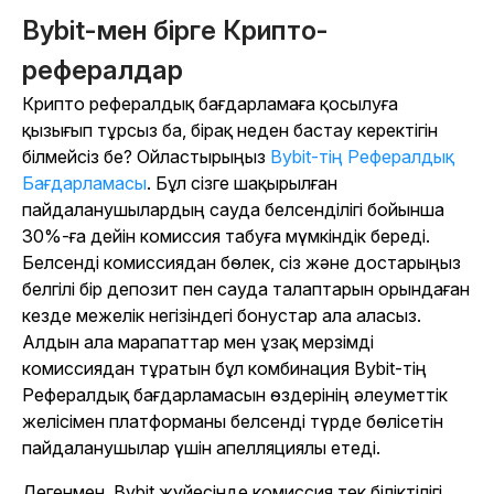
Bybit-мен бірге Крипто-
рефералдар
Крипто рефералдық бағдарламаға қосылуға
қызығып тұрсыз ба, бірақ неден бастау керектігін
білмейсіз бе? Ойластырыңыз
Bybit-тің Рефералдық
Бағдарламасы
. Бұл сізге шақырылған
пайдаланушылардың сауда белсенділігі бойынша
30%-ға дейін комиссия табуға мүмкіндік береді.
Белсенді комиссиядан бөлек, сіз және достарыңыз
белгілі бір депозит пен сауда талаптарын орындаған
кезде межелік негізіндегі бонустар ала аласыз.
Алдын ала марапаттар мен ұзақ мерзімді
комиссиядан тұратын бұл комбинация Bybit-тің
Рефералдық бағдарламасын өздерінің әлеуметтік
желісімен платформаны белсенді түрде бөлісетін
пайдаланушылар үшін апелляциялы етеді.
Дегенмен, Bybit жүйесінде комиссия тек біліктілігі