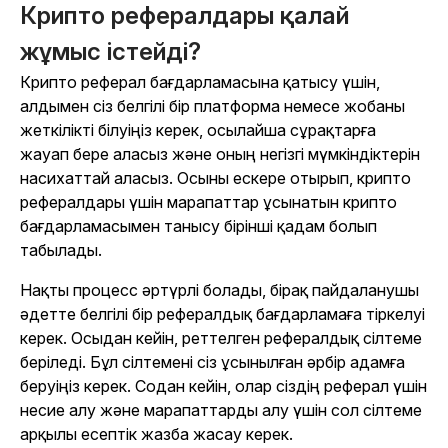
Крипто рефералдары қалай
жұмыс істейді?
Крипто реферал бағдарламасына қатысу үшін,
алдымен сіз белгілі бір платформа немесе жобаны
жеткілікті білуіңіз керек, осылайша сұрақтарға
жауап бере аласыз және оның негізгі мүмкіндіктерін
насихаттай аласыз. Осыны ескере отырып, крипто
рефералдары үшін марапаттар ұсынатын крипто
бағдарламасымен танысу бірінші қадам болып
табылады.
Нақты процесс әртүрлі болады, бірақ пайдаланушы
әдетте белгілі бір рефералдық бағдарламаға тіркелуі
керек. Осыдан кейін, реттелген рефералдық сілтеме
беріледі. Бұл сілтемені сіз ұсынылған әрбір адамға
беруіңіз керек. Содан кейін, олар сіздің реферал үшін
несие алу және марапаттарды алу үшін сол сілтеме
арқылы есептік жазба жасау керек.