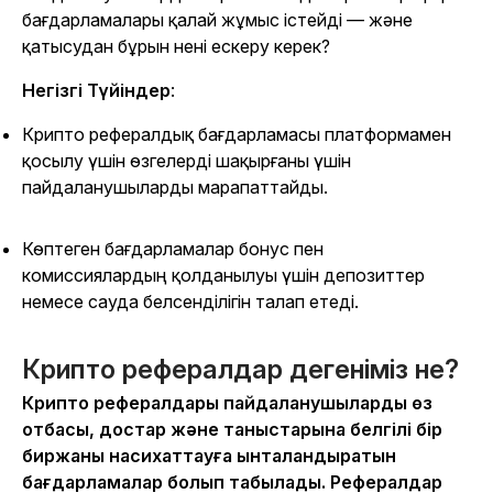
бағдарламалары қалай жұмыс істейді — және
қатысудан бұрын нені ескеру керек?
Негізгі Түйіндер
:
Крипто рефералдық бағдарламасы платформамен
қосылу үшін өзгелерді шақырғаны үшін
пайдаланушыларды марапаттайды.
Көптеген бағдарламалар бонус пен
комиссиялардың қолданылуы үшін депозиттер
немесе сауда белсенділігін талап етеді.
Крипто рефералдар дегеніміз не?
Крипто рефералдары пайдаланушыларды өз
отбасы, достар және таныстарына белгілі бір
биржаны насихаттауға ынталандыратын
бағдарламалар болып табылады. Рефералдар