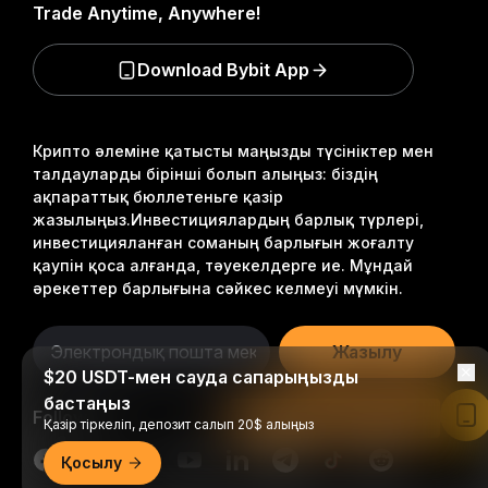
Trade Anytime, Anywhere!
Download Bybit App
Крипто әлеміне қатысты маңызды түсініктер мен
талдауларды бірінші болып алыңыз: біздің
ақпараттық бюллетеньге қазір
жазылыңыз.
Инвестициялардың барлық түрлері,
инвестицияланған соманың барлығын жоғалту
қаупін қоса алғанда, тәуекелдерге ие. Мұндай
әрекеттер барлығына сәйкес келмеуі мүмкін.
Жазылу
$20 USDT-мен сауда сапарыңызды
бастаңыз
Follow Us
Bybit қолданбасында оқу
Қазір тіркеліп, депозит салып 20$ алыңыз
Қосылу