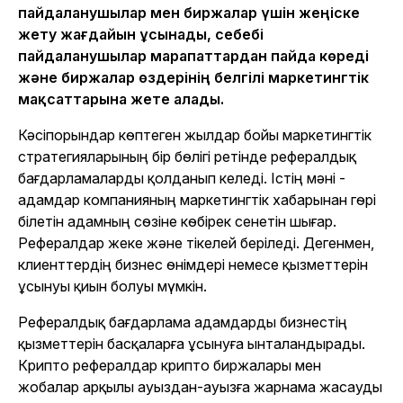
пайдаланушылар мен биржалар үшін жеңіске
жету жағдайын ұсынады, себебі
пайдаланушылар марапаттардан пайда көреді
және биржалар өздерінің белгілі маркетингтік
мақсаттарына жете алады.
Кәсіпорындар көптеген жылдар бойы маркетингтік
стратегияларының бір бөлігі ретінде рефералдық
бағдарламаларды қолданып келеді. Істің мәні -
адамдар компанияның маркетингтік хабарынан гөрі
білетін адамның сөзіне көбірек сенетін шығар.
Рефералдар жеке және тікелей беріледі. Дегенмен,
клиенттердің бизнес өнімдері немесе қызметтерін
ұсынуы қиын болуы мүмкін.
Рефералдық бағдарлама адамдарды бизнестің
қызметтерін басқаларға ұсынуға ынталандырады.
Крипто рефералдар крипто биржалары мен
жобалар арқылы ауыздан-ауызға жарнама жасауды