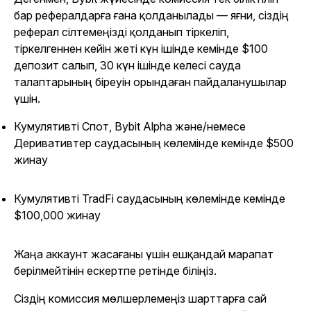
бар рефералдарға ғана қолданылады — яғни, сіздің
реферал сілтемеңізді қолданып тіркеліп,
тіркелгеннен кейін жеті күн ішінде кемінде $100
депозит салып, 30 күн ішінде келесі сауда
талаптарының біреуін орындаған пайдаланушылар
үшін.
Кумулятивті Спот, Bybit Alpha және/немесе
Деривативтер саудасының көлемінде кемінде $500
жинау
Кумулятивті TradFi саудасының көлемінде кемінде
$100,000 жинау
Жаңа аккаунт жасағаны үшін ешқандай марапат
берілмейтінін ескертпе ретінде біліңіз.
Сіздің комиссия мөлшерлемеңіз шарттарға сай