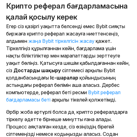
Крипто реферал бағдарламасына
қалай қосылу керек
Егер сіз қазіргі уақытта белсенді емес Bybit сияқты
биржаға крипто реферал жасауға ниеттенсеңіз,
алдымен
жаңа Bybit тіркелгісін жасау
қажет.
Тіркелгіңіз құрылғаннан кейін, бағдарлама үшін
нақты біліктіліктер мен марапаттарды зерттеуге
уақыт бөліңіз. Қатысуға шешім қабылдағаннан кейін,
сіз
Достарды шақыру
сілтемесі арқылы Bybit
қолданбасындағы
Іс-шаралар
қойындысының
астындағы реферал бөлімін аша аласыз. Дербес
компьютерде, реферал беті ресми
Bybit реферал
бағдарламасы беті
арқылы тікелей қолжетімді.
Әрбір жоба әртүрлі болса да, крипто рефералдарға
тіркелу әдетте бірнеше минутты ғана алады.
Процесс аяқталған кезде, сіз өзіңіздің бірегей
сілтемеңізді немесе кодыңызды аласыз. Содан