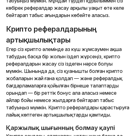
табуыңыз мүмкін. Мұндай түрдегі құрылыммен сіз
көбірек рефералдар жасау арқылы уақыт өте келе
бейтарап табыс ағындарын көбейте аласыз.
Крипто рефералдарының
артықшылықтары
Егер сіз крипто әлемінде аз күш жұмсаумен ақша
табудың басқа бір жолын іздеп жүрсеңіз, крипто
рефералдарын жасау сіз іздеген нәрсе болуы
мүмкін. Шынында да, сіз қуанышты болған крипто
жобаларын жай ғана қолдап — және рефералдық
бағдарламаларға қойылған бірнеше талаптарды
орындап — бір реттік бонус ала аласыз немесе
айлар бойы немесе жылдарға бейтарап табыс
табуыңыз мүмкін. Крипто рефералдары қарастыруға
лайық көптеген артықшылықтарды қамтиды.
Қаржылық шығынның болмау қаупі