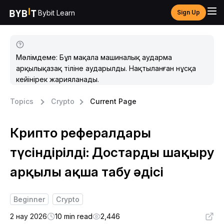
Bybit Learn
Sign Up
Мәлімдеме: Бұл мақала машиналық аударма
арқылықазақ тіліне аударылды. Нақтыланған нұсқа
кейінірек жарияланады.
Topics
Crypto
Current Page
Крипто рефералдары
түсіндірілді: Достарды шақыру
арқылы ақша табу әдісі
Beginner
Crypto
2 нау 2026
10 min read
2,446