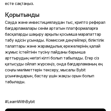
есте сақтаңыз.
Қорытынды
Сауда және инвестициялаудан тыс, крипто реферал
бағдарламалары сенім артатын платформаларға
басқаларды шақыру арқылы қосымша марапаттар
табу әдісін ұсынады. Комиссия деңгейлері, біліктілік
талаптары және жарамдылық ережелерінің қалай
жұмыс істейтінін түсіну пайданы барынша
арттырудың негізгі кілті болып табылады. Егер сіз
қатысуды ойлап жүрсеңіз, онда бағдарламаның ең
соңғы мәліметтерін тексеру, мысалы Bybit
ұсынғандарын, бастау үшін жақсы орын болып
табылады.
#LearnWithBybit