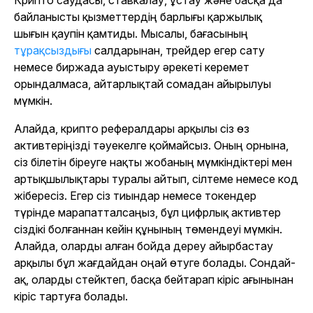
Крипто саудасы, ставкалау, ұстау және басқа да
байланысты қызметтердің барлығы қаржылық
шығын қаупін қамтиды. Мысалы, бағасының
тұрақсыздығы
салдарынан, трейдер егер сату
немесе биржада ауыстыру әрекеті керемет
орындалмаса, айтарлықтай сомадан айырылуы
мүмкін.
Алайда, крипто рефералдары арқылы сіз өз
активтеріңізді тәуекелге қоймайсыз. Оның орнына,
сіз білетін біреуге нақты жобаның мүмкіндіктері мен
артықшылықтары туралы айтып, сілтеме немесе код
жібересіз. Егер сіз тиындар немесе токендер
түрінде марапатталсаңыз, бұл цифрлық активтер
сіздікі болғаннан кейін құнының төмендеуі мүмкін.
Алайда, оларды алған бойда дереу айырбастау
арқылы бұл жағдайдан оңай өтуге болады. Сондай-
ақ, оларды стейктеп, басқа бейтарап кіріс ағынынан
кіріс тартуға болады.