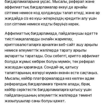
бағдарламаларына ұқсас. Мысалы, реферал және
аффилиаттық бағдарламалар екеуі де арнайы
сілтеме немесе код қолдануды талап етеді, және әр
жағдайда сіз өз күш-жігеріңіздің кредитін алу үшін
сол сілтеме немесе кодты беруіңіз керек.
Аффилиаттық бағдарламада, пайдаланушы әдетте
тиісті мақалаларды онлайн жариялау,
криптовалюталарға арналған веб-сайт ашу арқылы
немесе әлеуметтік желілерде тарату арқылы
ақпаратты таратады. Осы себепті, крипто аффилиат
болуда жұмыс көбірек болуы мүмкін, тек реферал
жасаудан қарағанда. Сондай-ақ, қатысу
талаптарының өзгеруі мүмкін екенін есте сақтаңыз.
Мысалы, кейбір платформаларда кез келген адам
рефералдық бағдарламаға тіркеле алады, бірақ
кейбір серіктестік бағдарламаларға қатысу үшін
пайдаланушының әлеуметтік желілерде төменгі
жазылушылар саны болуы қажет.