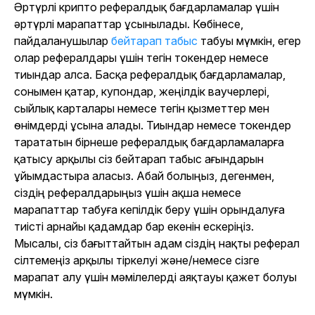
Әртүрлі крипто рефералдық бағдарламалар үшін
әртүрлі марапаттар ұсынылады. Көбінесе,
пайдаланушылар
бейтарап табыс
табуы мүмкін, егер
олар рефералдары үшін тегін токендер немесе
тиындар алса. Басқа рефералдық бағдарламалар,
сонымен қатар, купондар, жеңілдік ваучерлері,
сыйлық карталары немесе тегін қызметтер мен
өнімдерді ұсына алады. Тиындар немесе токендер
тарататын бірнеше рефералдық бағдарламаларға
қатысу арқылы сіз бейтарап табыс ағындарын
ұйымдастыра аласыз. Абай болыңыз, дегенмен,
сіздің рефералдарыңыз үшін ақша немесе
марапаттар табуға кепілдік беру үшін орындалуға
тиісті арнайы қадамдар бар екенін ескеріңіз.
Мысалы, сіз бағыттайтын адам сіздің нақты реферал
сілтемеңіз арқылы тіркелуі және/немесе сізге
марапат алу үшін мәмілелерді аяқтауы қажет болуы
мүмкін.