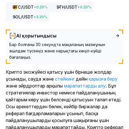
BTC
/USDT
ETH
/USDT
+
0.20
%
+
0.20
%
SOL
/USDT
+
3.30
%
AI қорытындысы
Бар болғаны 30 секундта мақаланың мазмұнын
жылдам түсініңіз және нарықтағы көңіл-күйді
бағалаңыз.
Крипто экожүйесі қатысу үшін бірнеше жолдар
ұсынады, сауда және
стейкинг
дейін
қарызға беру
және эйрдроптар арқылы
марапаттарды алу
. Бұл
стратегиялар инвестор немесе пайдаланушының
қайтарым көру үшін белсенді қатысуын талап етеді.
Осы әрекеттерден бөлек, кейбір биржалар да
реферал бағдарламаларын ұсынып, басқа
пайдаланушыларды қосылуға шақырғаны үшін
пайдаланушыларды марапаттайды. Крипто реферал