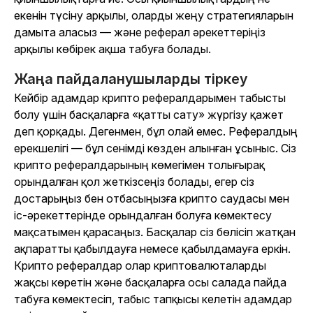
екенін түсіну арқылы, оларды жеңу стратегияларын
дамыта аласыз — және реферал әрекеттеріңіз
арқылы көбірек ақша табуға болады.
Жаңа пайдаланушыларды тіркеу
Кейбір адамдар крипто рефералдарымен табысты
болу үшін басқаларға «қатты сату» жүргізу қажет
деп қорқады. Дегенмен, бұл олай емес. Рефералдың
ерекшелігі — бұл сенімді көзден алынған ұсыныс. Сіз
крипто рефералдарының көмегімен толығырақ
орындалған қол жеткізсеңіз болады, егер сіз
достарыңыз бен отбасыңызға крипто саудасы мен
іс-әрекеттерінде орындалған болуға көмектесу
мақсатымен қарасаңыз. Басқалар сіз бөлісіп жатқан
ақпаратты қабылдауға немесе қабылдамауға еркін.
Крипто рефералдар олар криптовалюталарды
жақсы көретін және басқаларға осы салада пайда
табуға көмектесіп, табыс тапқысы келетін адамдар