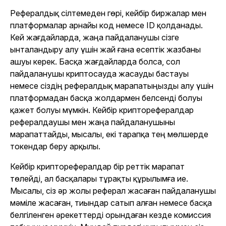
Рефералдық сілтемеден гөрі, кейбір биржалар мен
платформалар арнайы код немесе ID қолданады.
Кей жағдайларда, жаңа пайдаланушы сізге
ынталандыру алу үшін жай ғана есептік жазбаны
ашуы керек. Басқа жағдайларда болса, сол
пайдаланушы криптосауда жасауды бастауы
немесе сіздің рефералдық марапатыңызды алу үшін
платформадан басқа жолдармен белсенді болуы
қажет болуы мүмкін. Кейбір крипторефералдар
рефералдаушы мен жаңа пайдаланушыны
марапаттайды, мысалы, екі тарапқа тең мөлшерде
токендар беру арқылы.
Кейбір крипторефералдар бір реттік марапат
төлейді, ал басқалары тұрақты құрылымға ие.
Мысалы, сіз әр жолы реферал жасаған пайдаланушы
мәміле жасаған, тиындар сатып алған немесе басқа
белгіленген әрекеттерді орындаған кезде комиссия