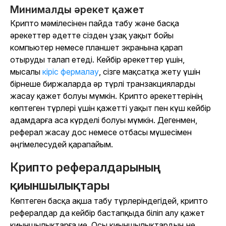
Минималды әрекет қажет
Крипто мәмілесінен пайда табу және басқа
әрекеттер әдетте сізден ұзақ уақыт бойы
компьютер немесе планшет экранына қарап
отыруды талап етеді. Кейбір әрекеттер үшін,
мысалы
кіріс фермалау
, сізге мақсатқа жету үшін
бірнеше биржаларда әр түрлі транзакцияларды
жасау қажет болуы мүмкін. Крипто әрекеттерінің
көптеген түрлері үшін қажетті уақыт пен күш кейбір
адамдарға аса күрделі болуы мүмкін. Дегенмен,
реферал жасау дос немесе отбасы мүшесімен
әңгімелесудей қарапайым.
Крипто рефералдарының
қиыншылықтары
Көптеген басқа ақша табу түрлеріндегідей, крипто
рефералдар да кейбір бастапқыда біліп алу қажет
қиыншылықтарға ие. Осы қиыншылықтардың не