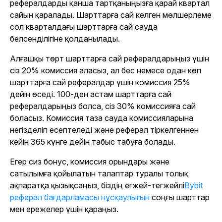
рефералдарды қанша тартқаныңызға қарай квартал
сайын қаралады. Шарттарға сай келген мөлшерлеме
сол кварталдағы шарттарға сай сауда
белсенділігіне қолданылады.
Алғашқы төрт шарттарға сай рефералдарыңыз үшін
сіз 20% комиссия аласыз, ал бес немесе одан көп
шарттарға сай рефералдар үшін комиссия 25%
дейін өседі. 100-ден астам шарттарға сай
рефералдарыңыз болса, сіз 30% комиссияға сай
боласыз. Комиссия таза сауда комиссияларына
негізделіп есептеледі және реферал тіркелгеннен
кейін 365 күнге дейін табыс табуға болады.
Егер сиз бонус, комиссия орындары және
сатылымға қойылатын талаптар туралы толық
ақпаратқа қызықсаңыз, біздің егжей-тегжейлі
Bybit
реферал бағдарламасы нұсқаулығын
соңғы шарттар
мен ережелер үшін қараңыз.