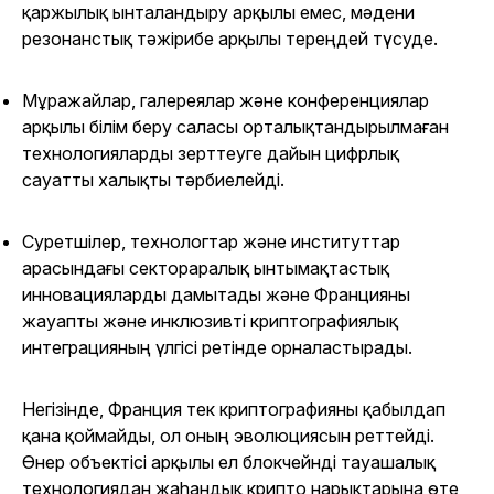
қаржылық ынталандыру арқылы емес, мәдени
резонанстық тәжірибе арқылы тереңдей түсуде.
Мұражайлар, галереялар және конференциялар
арқылы білім беру саласы орталықтандырылмаған
технологияларды зерттеуге дайын цифрлық
сауатты халықты тәрбиелейді.
Суретшілер, технологтар және институттар
арасындағы сектораралық ынтымақтастық
инновацияларды дамытады және Францияны
жауапты және инклюзивті криптографиялық
интеграцияның үлгісі ретінде орналастырады.
Негізінде, Франция тек криптографияны қабылдап
қана қоймайды, ол оның эволюциясын реттейді.
Өнер объектісі арқылы ел блокчейнді тауашалық
технологиядан жаһандық крипто нарықтарына өте