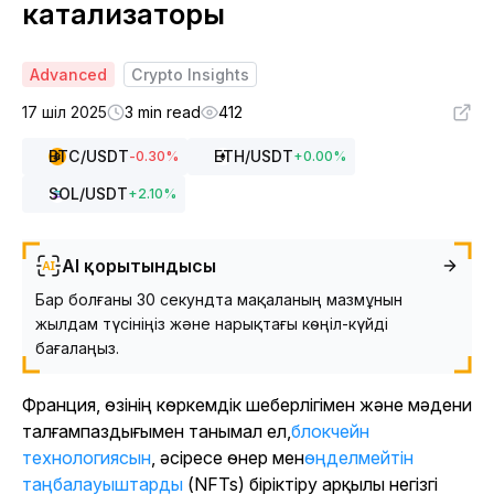
катализаторы
Advanced
Crypto Insights
17 шіл 2025
3 min read
412
BTC
/USDT
ETH
/USDT
-0.30
%
+
0.00
%
SOL
/USDT
+
2.10
%
AI қорытындысы
Бар болғаны 30 секундта мақаланың мазмұнын
жылдам түсініңіз және нарықтағы көңіл-күйді
бағалаңыз.
Франция, өзінің көркемдік шеберлігімен және мәдени
талғампаздығымен танымал ел,
блокчейн
технологиясын
, әсіресе өнер мен
өңделмейтін
таңбалауыштарды
(NFTs) біріктіру арқылы негізгі