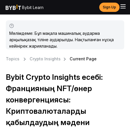
Bybit Learn
Sign Up
Мәлімдеме: Бұл мақала машиналық аударма
арқылықазақ тіліне аударылды. Нақтыланған нұсқа
кейінірек жарияланады.
Topics
Crypto Insights
Current Page
Bybit Crypto Insights есебі:
Францияның NFT/өнер
конвергенциясы:
Криптовалюталарды
қабылдаудың мәдени