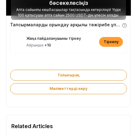
бәсекелесіңіз
Апта сайынғы көшбасшылар тақтасында көтеріліңіз! Үздік
100 қатысушы апта сайын 2500 USDT-дің үлесін алады.
Тапсырмаларды орындау арқылы тәжірибе ұпайларын алыңыз
Жаңа пайдаланушыны тіркеу
Тіркелу
Айрықша
+10
Толығырақ
Мәліметтерді көру
Related Articles