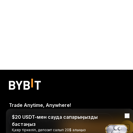
Trade Anytime, Anywhere!
$20 USDT-мен сауда сапарыңызды
Download Bybit App
бастаңыз
Bybit қолданбасында оқу
Қазір тіркеліп, депозит салып 20$ алыңыз