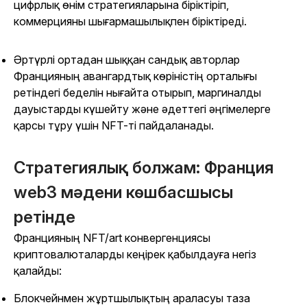
цифрлық өнім стратегияларына біріктіріп,
коммерцияны шығармашылықпен біріктіреді.
Әртүрлі ортадан шыққан сандық авторлар
Францияның авангардтық көріністің орталығы
ретіндегі беделін нығайта отырып, маргиналды
дауыстарды күшейту және әдеттегі әңгімелерге
қарсы тұру үшін NFT-ті пайдаланады.
Стратегиялық болжам: Франция
web3 мәдени көшбасшысы
ретінде
Францияның NFT/art конвергенциясы
криптовалюталарды кеңірек қабылдауға негіз
қалайды:
Блокчейнмен жұртшылықтың араласуы таза