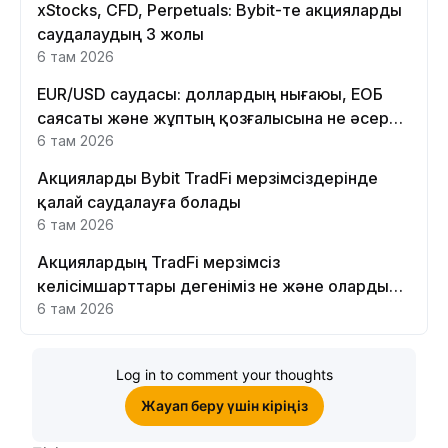
xStocks, CFD, Perpetuals: Bybit-те акцияларды
саудалаудың 3 жолы
6 там 2026
EUR/USD саудасы: доллардың нығаюы, ЕОБ
саясаты және жұптың қозғалысына не әсер
етеді
6 там 2026
Акцияларды Bybit TradFi мерзімсіздерінде
қалай саудалауға болады
6 там 2026
Акциялардың TradFi мерзімсіз
келісімшарттары дегеніміз не және оларды
Bybit платформасында неге саудалау керек?
6 там 2026
Log in to comment your thoughts
Жауап беру үшін кіріңіз