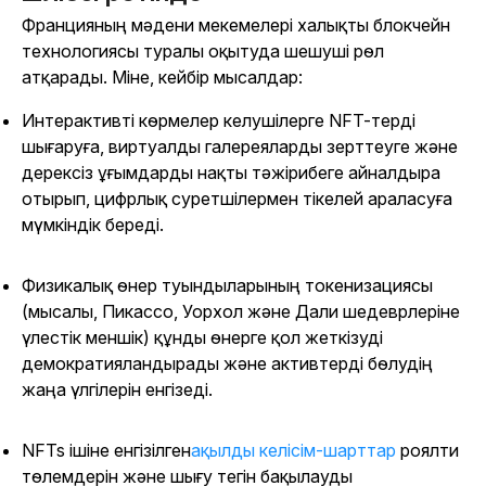
Францияның мәдени мекемелері халықты блокчейн
технологиясы туралы оқытуда шешуші рөл
атқарады. Міне, кейбір мысалдар:
Интерактивті көрмелер келушілерге NFT-терді
шығаруға, виртуалды галереяларды зерттеуге және
дерексіз ұғымдарды нақты тәжірибеге айналдыра
отырып, цифрлық суретшілермен тікелей араласуға
мүмкіндік береді.
Физикалық өнер туындыларының токенизациясы
(мысалы, Пикассо, Уорхол және Дали шедеврлеріне
үлестік меншік) құнды өнерге қол жеткізуді
демократияландырады және активтерді бөлудің
жаңа үлгілерін енгізеді.
NFTs ішіне енгізілген
ақылды келісім-шарттар
роялти
төлемдерін және шығу тегін бақылауды