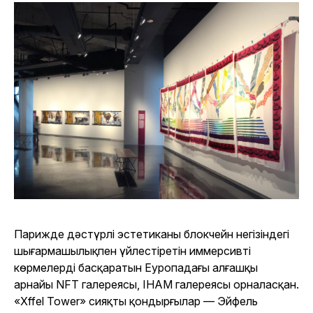
Парижде дәстүрлі эстетиканы блокчейн негізіндегі
шығармашылықпен үйлестіретін иммерсивті
көрмелерді басқаратын Еуропадағы алғашқы
арнайы NFT галереясы, IHAM галереясы орналасқан.
«Xffel Tower» сияқты қондырғылар — Эйфель