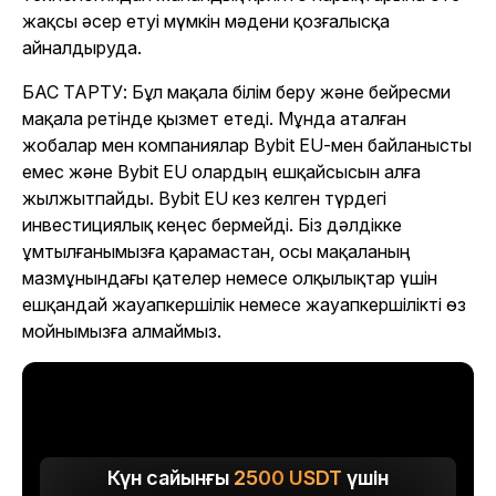
жақсы әсер етуі мүмкін мәдени қозғалысқа
айналдыруда.
БАС ТАРТУ: Бұл мақала білім беру және бейресми
мақала ретінде қызмет етеді. Мұнда аталған
жобалар мен компаниялар Bybit EU-мен байланысты
емес және Bybit EU олардың ешқайсысын алға
жылжытпайды. Bybit EU кез келген түрдегі
инвестициялық кеңес бермейді. Біз дәлдікке
ұмтылғанымызға қарамастан, осы мақаланың
мазмұнындағы қателер немесе олқылықтар үшін
ешқандай жауапкершілік немесе жауапкершілікті өз
мойнымызға алмаймыз.
Күн сайынғы
2500
USDT
үшін