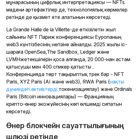
мұнарасының цифрлық интерпретациясы — NFTs
мәдени артефактілер де, технологиялық көрмелер
ретінде де қызмет ете алатынын көрсетеді.
La Grande Halle de la Villette-де өткізілетін жыл
сайынғы NFT Париж конференциясы Еуропаның
web3 күнтізбесінің негізіне айналды. 2025 жылы іс-
шараға OpenSea,
The Sandbox
, Ledger және
LVMHжетекшілерін қоса алғанда, 20 000-нан астам
қатысушы мен 400 спикер қатысты .
Конференцияда төрт тақырыптық трек бар - NFT
Paris, XYZ Paris (AI және web3), RWA Paris (
нақты
дүниедегі активтерді
токенизациялау) және Ordinals
Paris (Bitcoin инновациялары) — Францияның
крипто-өнер экожүйесінің көп өлшемді сипатын
көрсетеді.
Өнер блокчейн сауаттылығының
шлюзі ретінде