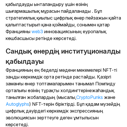
қабылдауды ынталандыру үшін өзінің
шығармашылық мұрасын пайдаланады . Бұл
стратегиялық қиылыс цифрлық өнер пейзажын қайта
қалыптастырып қана қоймайды, сонымен қатар
Францияны
web3
инновациясының еуропалық
көшбасшысы ретінде көрсетеді.
Сандық өнердің институционалды
қабылдауы
Францияның ең беделді мәдени мекемелері NFT-ті
заңды көркемдік орта ретінде растайды. Қазіргі
заманғы өнер топтамаларымен танымал Помпиду
орталығы
өзінің тұрақты холдингтерінежаһандық
танылған жобалардың (мысалы,
CryptoPunks
және
Autoglyphs
) NFT-терін біріктірді. Бұл қадам музейдің
цифрлық дәуірдегі көркемдік экспрессияның
эволюциясын зерттеуге деген ұмтылысын
көрсетеді.