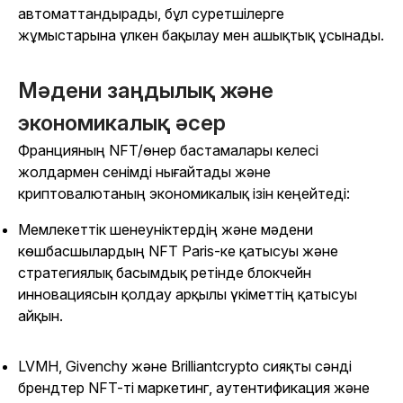
автоматтандырады, бұл суретшілерге
жұмыстарына үлкен бақылау мен ашықтық ұсынады.
Мәдени заңдылық және
экономикалық әсер
Францияның NFT/өнер бастамалары келесі
жолдармен сенімді нығайтады және
криптовалютаның экономикалық ізін кеңейтеді:
Мемлекеттік шенеуніктердің және мәдени
көшбасшылардың NFT Paris-ке қатысуы және
стратегиялық басымдық ретінде блокчейн
инновациясын қолдау арқылы үкіметтің қатысуы
айқын.
LVMH, Givenchy және Brilliantcrypto сияқты сәнді
брендтер NFT-ті маркетинг, аутентификация және