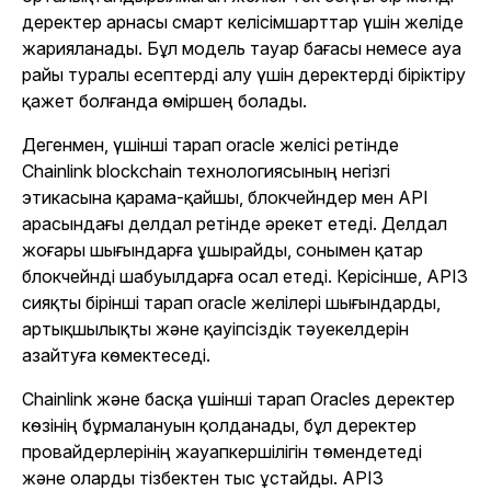
деректер арнасы смарт келісімшарттар үшін желіде
жарияланады. Бұл модель тауар бағасы немесе ауа
райы туралы есептерді алу үшін деректерді біріктіру
қажет болғанда өміршең болады.
Дегенмен, үшінші тарап oracle желісі ретінде
Chainlink blockchain технологиясының негізгі
этикасына қарама-қайшы, блокчейндер мен API
арасындағы делдал ретінде әрекет етеді. Делдал
жоғары шығындарға ұшырайды, сонымен қатар
блокчейнді шабуылдарға осал етеді. Керісінше, API3
сияқты бірінші тарап oracle желілері шығындарды,
артықшылықты және қауіпсіздік тәуекелдерін
азайтуға көмектеседі.
Chainlink және басқа үшінші тарап Oracles деректер
көзінің бұрмалануын қолданады, бұл деректер
провайдерлерінің жауапкершілігін төмендетеді
және оларды тізбектен тыс ұстайды. API3