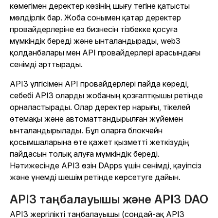
көмегімен деректер көзінің шығу тегіне қатысты
мөлдірлік бар. Жоба сонымен қатар деректер
провайдерлеріне өз бизнесін тізбекке қосуға
мүмкіндік береді және ынталандырады, web3
қолданбалары мен API провайдерлері арасындағы
сенімді арттырады.
API3 үлгісімен API провайдерлері пайда көреді,
себебі API3 оларды жобаның қозғалтқышы ретінде
орналастырады. Олар деректер нарығы, тікелей
өтемақы және автоматтандырылған жүйемен
ынталандырылады. Бұл оларға блокчейн
қосымшаларына өте қажет қызметті жеткізудің
пайдасын толық алуға мүмкіндік береді.
Нәтижесінде API3 өзін DApps үшін сенімді, қауіпсіз
және үнемді шешім ретінде көрсетуге дайын.
API3 таңбалауышы және API3 DAO
API3 жергілікті таңбалауышы (сондай-ақ API3