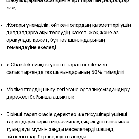
шабуылдарына осалдығын арттыратын делдалдар
жоқ
Жоғары үнемділік, өйткені олардың қызметтері үшін
делдалдарға ақы төлеудің қажеті жоқ және аз
оракулдар қажет, бұл газ шығындарының
төмендеуіне әкеледі
> Chainlink сияқты үшінші тарап oracle-мен
салыстырғанда газ шығындарының 50% тиімділігі
Мәліметтердің шығу тегі және орталықсыздандыру
дәрежесі бойынша ашықтық
Бірінші тарап oracle деректер жеткізушілері үшінші
тарап деректерін лицензиялаудың екіұштылығынан
туындауы мүмкін заңды мәселелерді шешеді,
өйткені олар барлық кірісті алады.