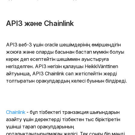
API3 және Chainlink
API3 веб-3 үшін oracle шешімдерінің өміршеңдігін
жоюға және оларды басынан бастап мүмкін болуы
керек деп есептейтін шешіммен ауыстыруға
негізделген. API3 негізін қалаушы HeikkiVänttinen
айтуынша
,
API3 Chainlink сәл жетіспейтін жерді
толтыратын оракулдардың келесі буынын білдіреді.
Chainlink
- бұл тізбектегі транзакция шығындарын
азайту үшін деректерді тізбектен тыс біріктіретін
үшінші тарап оракулдарының
орталықтандырылмаған желісі. Тек соңғы бір мәнді