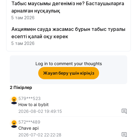
Табыс маусымы дегеніміз не? Бастаушыларға
арналған нұсқаулық
5 там 2026
Акциямен сауда жасамас бұрын табыс туралы
есепті қалай оқу керек
5 там 2026
Log in to comment your thoughts
Жауап беру үшін кіріңіз
2
Пікірлер
579***523
How to ai bybit
2026-08-02 19:49:15
572***489
Chave api
2026-07-02 22:22:28