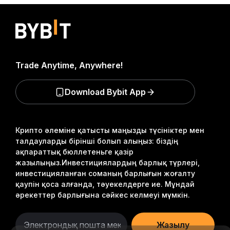
Trade Anytime, Anywhere!
Download Bybit App
Крипто әлеміне қатысты маңызды түсініктер мен
талдауларды бірінші болып алыңыз: біздің
ақпараттық бюллетеньге қазір
жазылыңыз.
Инвестициялардың барлық түрлері,
инвестицияланған соманың барлығын жоғалту
қаупін қоса алғанда, тәуекелдерге ие. Мұндай
әрекеттер барлығына сәйкес келмеуі мүмкін.
Жазылу