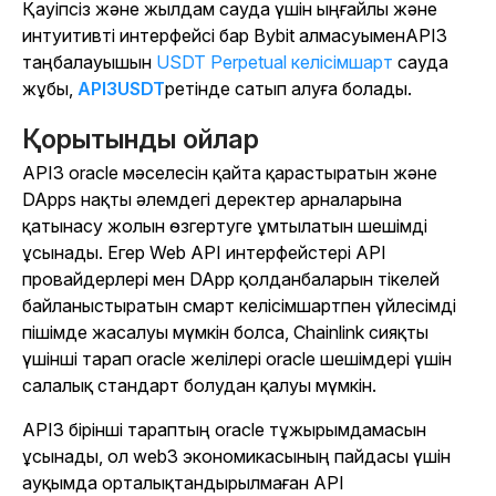
Қауіпсіз және жылдам сауда үшін ыңғайлы және
интуитивті интерфейсі бар Bybit алмасуыменAPI3
таңбалауышын
USDT Perpetual келісімшарт
сауда
жұбы,
API3USDT
ретінде сатып алуға болады.
Қорытынды ойлар
API3 oracle мәселесін қайта қарастыратын және
DApps нақты әлемдегі деректер арналарына
қатынасу жолын өзгертуге ұмтылатын шешімді
ұсынады. Егер Web API интерфейстері API
провайдерлері мен DApp қолданбаларын тікелей
байланыстыратын смарт келісімшартпен үйлесімді
пішімде жасалуы мүмкін болса, Chainlink сияқты
үшінші тарап oracle желілері oracle шешімдері үшін
салалық стандарт болудан қалуы мүмкін.
API3 бірінші тараптың oracle тұжырымдамасын
ұсынады, ол web3 экономикасының пайдасы үшін
ауқымда орталықтандырылмаған API