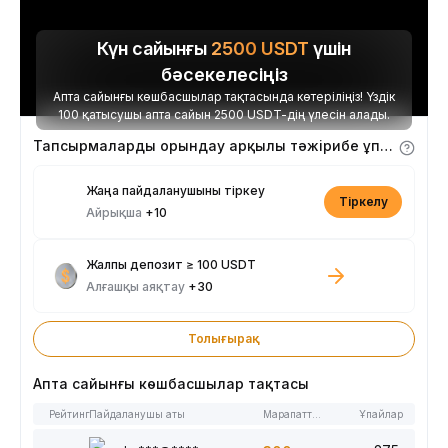
Күн сайынғы
2500
USDT
үшін
бәсекелесіңіз
Апта сайынғы көшбасшылар тақтасында көтеріліңіз! Үздік
100 қатысушы апта сайын 2500 USDT-дің үлесін алады.
Тапсырмаларды орындау арқылы тәжірибе ұпайларын алыңыз
Жаңа пайдаланушыны тіркеу
Тіркелу
Айрықша
+10
Жалпы депозит ≥ 100 USDT
Алғашқы аяқтау
+30
Толығырақ
Апта сайынғы көшбасшылар тақтасы
Рейтинг
Пайдаланушы аты
Марапаттар
Ұпайлар