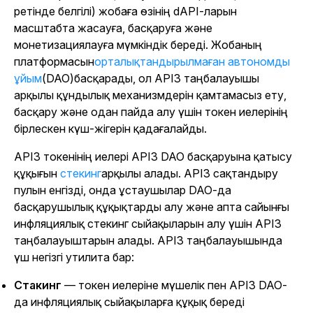
ретінде белгілі) жобаға өзінің dAPI-ларын
масштабта жасауға, басқаруға және
монетизациялауға мүмкіндік береді. Жобаның
платформасын
орталықтандырылмаған автономды
ұйым
(DAO)басқарады, ол API3 таңбалауышы
арқылы құндылық механизмдерін қамтамасыз ету,
басқару және одан пайда алу үшін токен иелерінің
бірлескен күш-жігерін қадағалайды.
API3 токенінің иелері API3 DAO басқаруына қатысу
құқығын
стекинг
арқылы алады
. API3 сақтандыру
пулын енгізді, онда ұстаушылар DAO-да
басқарушылық құқықтарды алу және апта сайынғы
инфляциялық стекинг сыйақыларын алу үшін API3
таңбалауыштарын алады. API3 таңбалауышында
үш негізгі утилита бар:
Стакинг
— токен иелеріне мүшелік пен API3 DAO-
да инфляциялық сыйақыларға құқық береді