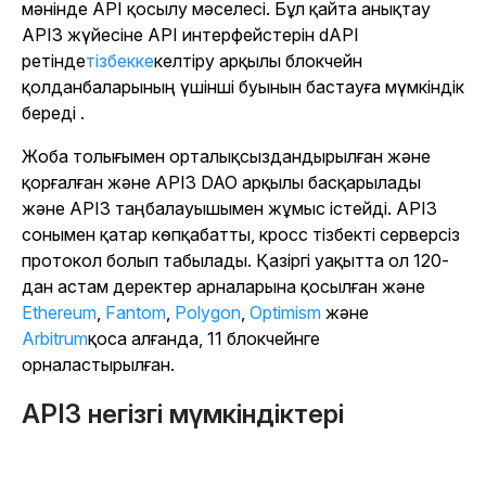
мәнінде API қосылу мәселесі. Бұл қайта анықтау
API3 жүйесіне API интерфейстерін dAPI
ретінде
тізбекке
келтіру арқылы блокчейн
қолданбаларының үшінші буынын бастауға мүмкіндік
береді .
Жоба толығымен орталықсыздандырылған және
қорғалған және API3 DAO арқылы басқарылады
және API3 таңбалауышымен жұмыс істейді. API3
сонымен қатар көпқабатты, кросс тізбекті серверсіз
протокол болып табылады. Қазіргі уақытта ол 120-
дан астам деректер арналарына қосылған және
Ethereum
,
Fantom
,
Polygon
,
Optimism
және
Arbitrum
қоса алғанда, 11 блокчейнге
орналастырылған
.
API3 негізгі мүмкіндіктері