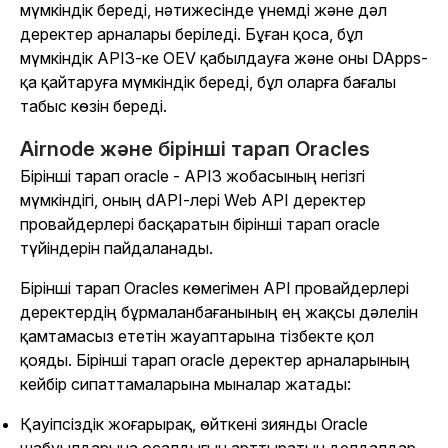
мүмкіндік береді, нәтижесінде үнемді және дәл
деректер арналары беріледі. Бұған қоса, бұл
мүмкіндік API3-ке OEV қабылдауға және оны DApps-
қа қайтаруға мүмкіндік береді, бұл оларға бағалы
табыс көзін береді.
Airnode және бірінші тарап Oracles
Бірінші тарап oracle - API3 жобасының негізгі
мүмкіндігі, оның dAPI-лері Web API деректер
провайдерлері басқаратын бірінші тарап oracle
түйіндерін пайдаланады.
Бірінші тарап Oracles көмегімен API провайдерлері
деректердің бұрмаланбағанының ең жақсы дәлелін
қамтамасыз ететін жауаптарына тізбекте қол
қояды. Бірінші тарап oracle деректер арналарының
кейбір сипаттамаларына мыналар жатады:
Қауіпсіздік жоғарырақ, өйткені зиянды Oracle