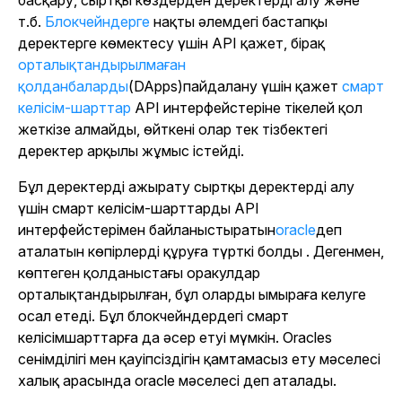
басқару, сыртқы көздерден деректерді алу және
т.б.
Блокчейндерге
нақты әлемдегі бастапқы
деректерге көмектесу үшін API қажет, бірақ
орталықтандырылмаған
қолданбаларды
(DApps)
пайдалану үшін қажет
смарт
келісім-шарттар
API интерфейстеріне тікелей қол
жеткізе алмайды, өйткені олар тек тізбектегі
деректер арқылы жұмыс істейді.
Бұл деректерді ажырату
сыртқы деректерді алу
үшін смарт келісім-шарттарды API
интерфейстерімен байланыстыратын
oracle
деп
аталатын көпірлерді құруға түрткі болды . Дегенмен,
көптеген қолданыстағы оракулдар
орталықтандырылған, бұл оларды ымыраға келуге
осал етеді. Бұл блокчейндердегі смарт
келісімшарттарға да әсер етуі мүмкін. Oracles
сенімділігі мен қауіпсіздігін қамтамасыз ету мәселесі
халық арасында oracle мәселесі деп аталады.