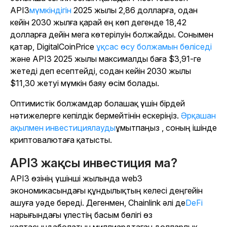
API3
мүмкіндігін
2025 жылы 2,86 долларға, одан
кейін 2030 жылға қарай ең көп дегенде 18,42
долларға дейін мега көтерілуін болжайды. Сонымен
қатар, DigitalCoinPrice
ұқсас өсу болжамын бөліседі
және API3 2025 жылы максималды баға $3,91-ге
жетеді деп есептейді, содан кейін 2030 жылы
$11,30 жетуі мүмкін баяу өсім болады.
Оптимистік болжамдар болашақ үшін бірдей
нәтижелерге кепілдік бермейтінін ескеріңіз.
Әрқашан
ақылмен инвестициялауды
ұмытпаңыз , соның ішінде
криптовалютаға қатысты.
API3 жақсы инвестиция ма?
API3 өзінің үшінші жылында web3
экономикасындағы құндылықтың келесі деңгейін
ашуға уәде береді. Дегенмен, Chainlink әлі де
DeFi
нарығындағы үлестің басым бөлігі өз