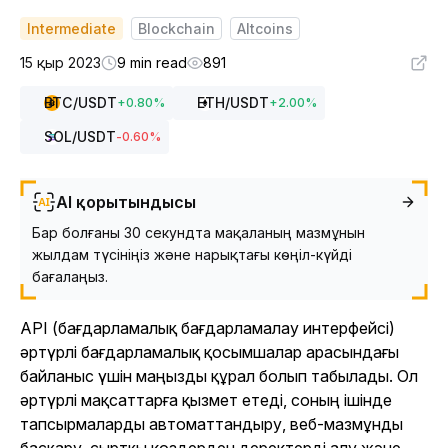
Intermediate
Blockchain
Altcoins
15 қыр 2023
9 min read
891
BTC
/USDT
ETH
/USDT
+
0.80
%
+
2.00
%
SOL
/USDT
-0.60
%
AI қорытындысы
Бар болғаны 30 секундта мақаланың мазмұнын
жылдам түсініңіз және нарықтағы көңіл-күйді
бағалаңыз.
API (бағдарламалық бағдарламалау интерфейсі)
әртүрлі бағдарламалық қосымшалар арасындағы
байланыс үшін маңызды құрал болып табылады. Ол
әртүрлі мақсаттарға қызмет етеді, соның ішінде
тапсырмаларды автоматтандыру, веб-мазмұнды