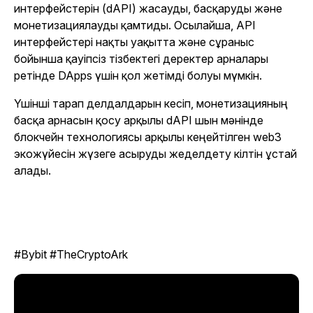
интерфейстерін (dAPI) жасауды, басқаруды және
монетизациялауды қамтиды. Осылайша, API
интерфейстері нақты уақытта және сұраныс
бойынша қауіпсіз тізбектегі деректер арналары
ретінде DApps үшін қол жетімді болуы мүмкін.
Үшінші тарап делдалдарын кесіп, монетизацияның
басқа арнасын қосу арқылы dAPI шын мәнінде
блокчейн технологиясы арқылы кеңейтілген web3
экожүйесін жүзеге асыруды жеделдету кілтін ұстай
алады.
#Bybit #TheCryptoArk