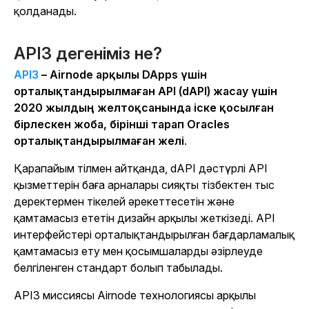
қолданады.
API3 дегеніміз не?
API3
– Airnode арқылы DApps үшін
орталықтандырылмаған API (dAPI) жасау үшін
2020 жылдың желтоқсанында іске қосылған
бірлескен жоба, бірінші тарап Oracles
орталықтандырылмаған желі
.
Қарапайым тілмен айтқанда, dAPI дәстүрлі API
қызметтерін баға арналары сияқты тізбектен тыс
деректермен тікелей әрекеттесетін және
қамтамасыз ететін дизайн арқылы жеткізеді. API
интерфейстері орталықтандырылған бағдарламалық
қамтамасыз ету мен қосымшаларды әзірлеуде
белгіленген стандарт болып табылады.
API3 миссиясы Airnode технологиясы арқылы