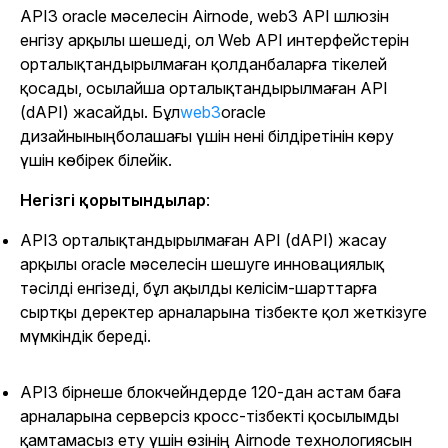
API3 oracle мәселесін Airnode, web3 API шлюзін
енгізу арқылы шешеді, ол Web API интерфейстерін
орталықтандырылмаған қолданбаларға тікелей
қосады, осылайша орталықтандырылмаған API
(dAPI) жасайды. Бұл
web3
oracle
дизайныныңболашағы үшін нені білдіретінін көру
үшін көбірек білейік.
Негізгі қорытындылар
:
API3 орталықтандырылмаған API (dAPI) жасау
арқылы oracle мәселесін шешуге инновациялық
тәсілді енгізеді, бұл ақылды келісім-шарттарға
сыртқы деректер арналарына тізбекте қол жеткізуге
мүмкіндік береді.
API3 бірнеше блокчейндерде 120-дан астам баға
арналарына серверсіз кросс-тізбекті қосылымды
қамтамасыз ету үшін өзінің Airnode технологиясын