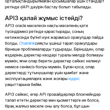
орталықтандырылмаған қосымшалар үшін стандарт
ретінде dAPI дәуірін бастау болып табылады.
API3 қалай жұмыс істейді?
API3 oracle мәселесін нақты мәселенің қате
түсіндірмесі ретінде қарастырады, соның
нәтижесінде бүгінгі күні жарамсыз оракулдар пайда
болды.
Chainlink
сияқты үшінші тарап оракулдары
бірнеше проблемаларды тудырады. Біріншіден, олар
өздерінің деректер көздері туралы мөлдір болмауы
мүмкін, яғни олар беретін деректер сәйкес келмеуі
немесе сенімсіз болуы мүмкін. Бұған қоса, олар
деректерді тұтынушылар үшін қымбат және
эксплуатацияларға және жоғары
кідіріс
уақыттарына бейім.
API3 сәйкес, егер API провайдерлері блокчейндер
талап ететін деректер мен қызметтерге ие болса,
бірақ жалғыз мәселе оны алу болса, бұл шын