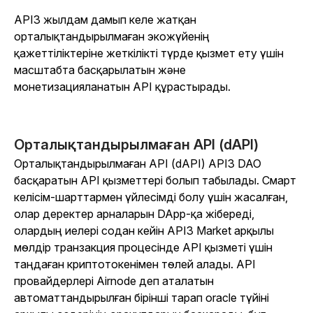
API3 жылдам дамып келе жатқан
орталықтандырылмаған экожүйенің
қажеттіліктеріне жеткілікті түрде қызмет ету үшін
масштабта басқарылатын және
монетизацияланатын API құрастырады.
Орталықтандырылмаған API (dAPI)
Орталықтандырылмаған API (dAPI) API3 DAO
басқаратын API қызметтері болып табылады. Смарт
келісім-шарттармен үйлесімді болу үшін жасалған,
олар деректер арналарын DApp-қа жібереді,
олардың иелері содан кейін API3 Market арқылы
мөлдір транзакция процесінде API қызметі үшін
таңдаған криптотокенімен төлей алады. API
провайдерлері Airnode деп аталатын
автоматтандырылған бірінші тарап oracle түйіні