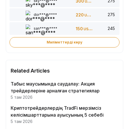
275
sky***@****
300
USDT
275
dor***@****
220
USDT
245
san***@****
150
USDT
Мәліметтерді көру
Related Articles
Табыс маусымында саудалау: Акция
трейдерлеріне арналған стратегиялар
5 там 2026
Криптотрейдерлердің TradFi мерзімсіз
келісімшарттарына ауысуының 5 себебі
5 там 2026