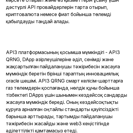
көрсете отырып және өз қызметтерін ұсыну үшін
дәстүрлі API провайдерлерін тарта отырып,
криптовалюта немесе фиат бойынша төлемді
қабылдауды таңдай алады.
API3 платформасының қосымша мүмкіндігі - API3
QRNG, DApp әзірлеушілеріне әділ, сенімді және
жақсартылған пайдаланушы тәжірибесін жасауға
мүмкіндік беретін бірінші тараптың инновациялық
oracle шешімі. API3 QRNG смарт келісім-шарттарға
газ төлемдерін қоспағанда, нөлдік құны бойынша
тізбектегі DApps үшін шынымен кездейсоқ сандарды
жасауға мүмкіндік береді. Оның кездейсоқтықты
құруға арналған оңтайлы стандарты қауіпсіздікті
барынша арттырады, тартымды пайдаланушы
тәжірибесін жасайды және web3 кеңістігінде
әділеттілікті қамтамасыз етеді.