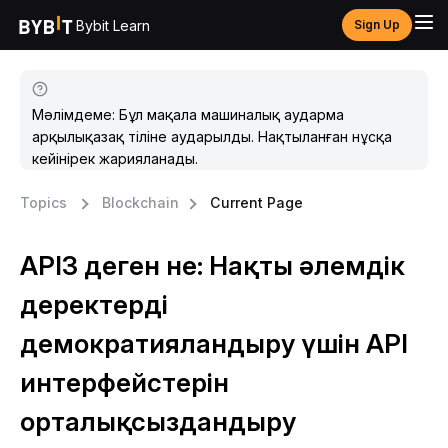
Bybit Learn
Sign Up
Мәлімдеме: Бұл мақала машиналық аударма
арқылықазақ тіліне аударылды. Нақтыланған нұсқа
кейінірек жарияланады.
Topics
Blockchain
Current Page
API3 деген не: Нақты әлемдік
деректерді
демократияландыру үшін API
интерфейстерін
орталықсыздандыру