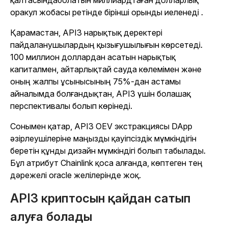
қалтасындаболатын миллиардтаған долларлық
оракул жобасы ретінде бірінші орынды иеленеді
.
Қарамастан, API3 нарықтық деректері
пайдаланушылардың қызығушылығын көрсетеді.
100 миллион доллардан асатын нарықтық
капиталмен, айтарлықтай сауда көлемімен және
оның жалпы ұсынысының 75%-дан астамы
айналымда болғандықтан, API3 үшін болашақ
перспективалы болып көрінеді.
Сонымен қатар, API3 OEV экстракциясы DApp
әзірлеушілеріне маңызды қауіпсіздік мүмкіндігін
беретін құнды дизайн мүмкіндігі болып табылады.
Бұл атрибут Chainlink қоса алғанда, көптеген тең
дәрежелі oracle желілерінде жоқ.
API3 криптосын қайдан сатып
алуға болады