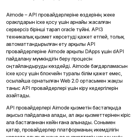
Airnode – API провайдерлеріне өздерінің жеке
ораклдарын іске қосу үшін арнайы жасалған
серверсіз бірінші тарап oracle түйіні. API3
техникалық қызмет көрсетуді қажет етпей, толық
автоматтандырылған ету арқылы API
провайдерлеріне Airnode арқылы DApps үшін dAPI
пайдалану мүмкіндігін беру процесін
оңтайландыруды көздейді. Airnode бағдарламасын
іске қосу үшін блокчейн туралы білім қажет емес,
осылайша орнатылған Web 2.0 ортасымен жақсы
таныс API провайдерлері үшін кіру кедергілерін
азайтады.
API провайдерлері Airnode қызметін бастапқыда
ақысыз пайдалана алады, ал ақы қызметтерінен кіріс
ала бастағаннан кейін ғана алынады. Сонымен
қатар, провайдерлер платформаның икемділігін