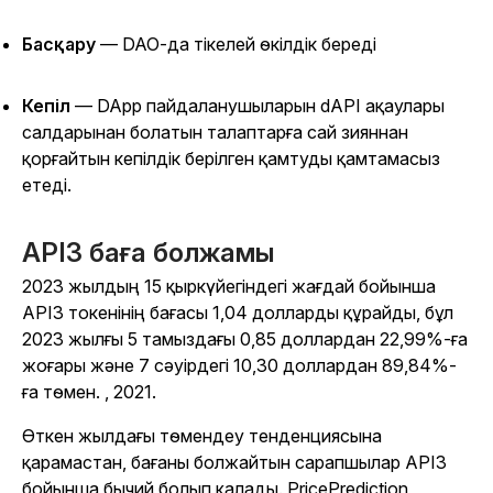
Басқару
— DAO-да тікелей өкілдік береді
Кепіл
— DApp пайдаланушыларын dAPI ақаулары
салдарынан болатын талаптарға сай зияннан
қорғайтын кепілдік берілген қамтуды қамтамасыз
етеді.
API3 баға болжамы
2023 жылдың 15 қыркүйегіндегі жағдай бойынша
API3 токенінің бағасы 1,04 долларды құрайды, бұл
2023 жылғы 5 тамыздағы 0,85 доллардан 22,99%-ға
жоғары және 7 сәуірдегі 10,30 доллардан 89,84%-
ға төмен. , 2021.
Өткен жылдағы төмендеу тенденциясына
қарамастан, бағаны болжайтын сарапшылар API3
бойынша бычий болып қалады. PricePrediction