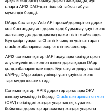
арқылы өздерінің оракулдарын басқарады, бұл
оларға API3 DAO-дан тікелей табыс табуға
мүмкіндік береді.
DApps бастапқы Web API провайдерлерінен дерек
көзі болғандықтан, деректерді бұрмалау қаупі және
жалға алу делдалдарының қажеттілігі жойылады.
Бұл қазіргі уақытта Chainlink сияқты үшінші тарап
oracle жобаларына әсер ететін мәселелер.
API3 сонымен қатар dAPI ақаулары кезінде орын
алуы мүмкін кез келген шығындарға қарсы DApp
қолданбаларын қамтиды. Бұл сақтандыру полисі
dAPI-ді DApp әзірлеушілері үшін қауіпсіз және
тартымды шешім етеді.
Сонымен қатар, API3 деректер арналары OEV
шығару мүмкіндігін береді.
Oracle шығарылатын мән
(OEV) негізіндегі жаңартулар нақты, сұраныс
бойынша деректер арнасының жаңартуларына