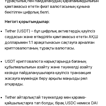
тұрақтылық пен пайдаланудың қарапайымдылығын
қамтамасыз ететін фиат валютасының құнына
бекітілген цифрлық белгі.
Негізгі қорытындылар
:
Tether (USDT) – бұл цифрлық активтердің қауіпсіз
саудасын және өтімділігін қамтамасыз ететін АҚШ
долларымен 1:1 арақатынасын сақтауға арналған
криптовалютаның тұрақты валютасы.
USDT криптовалюта нарықтарында бағаның
құбылмалылығын азайту және тәуекелді азайту
кезінде пайдаланушыларға қауіпсіз транзакция
жасауға мүмкіндік беру арқылы маңызды рөл
атқарады.
Tether айтарлықтай тәуекелдер мен қарама-
қайшылықтарға тап болды, бірақ USDC немесе DAI