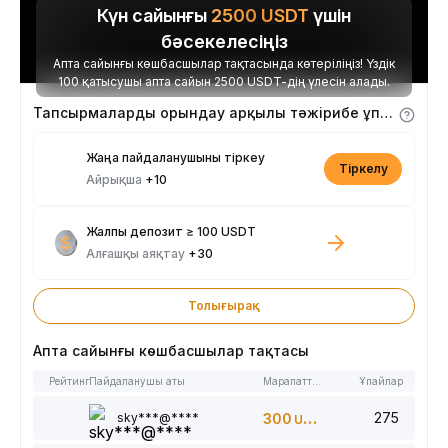
Күн сайынғы
2500
USDT
үшін
бәсекелесіңіз
Апта сайынғы көшбасшылар тақтасында көтеріліңіз! Үздік
100 қатысушы апта сайын 2500 USDT-дің үлесін алады.
Тапсырмаларды орындау арқылы тәжірибе ұпайларын алыңыз
Жаңа пайдаланушыны тіркеу
Тіркелу
Айрықша
+10
Жалпы депозит ≥ 100 USDT
Алғашқы аяқтау
+30
Толығырақ
Апта сайынғы көшбасшылар тақтасы
Рейтинг
Пайдаланушы аты
Марапаттар
Ұпайлар
275
sky***@****
300
USDT