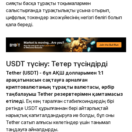
сияқты басқа тұрақты тоқымалармен
салыстырғанда тұрақтылықты ұсына отырып,
цифрлық токендер экожүйесінің негізгі бөлігі болып
қала береді.
USDT түсіну: Тетер түсіндірді
Tether (USDT) - бұл АҚШ долларымен 1:1
арақатынасын сақтауға арналған
криптовалютаның тұрақты валютасы, әрбір
таңбалауыш Tether резервтерімен қамтамасыз
етіледі.
Ең кең таралған стабилкоиндердің бірі
ретінде USDT құрылғаннан бері айтарлықтай
нарықтық капиталдандыруға ие болды, бұл оны
Tether сатып алғысы келетіндер үшін танымал
таңдауға айналдырды.