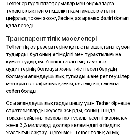
Tether әртүрлі платформалар мен биржаларға
тұрақтылық пен өтімділікті қамтамасыз ететін
цифрлық токен экожүйесінің ажырамас бөлігі болып
қала береді.
Транспаренттілік мәселелері
Tether-тің өз резервтеріне қатысты ашықтығы күмән
тудырды, бұл оның өтімділігі мен тұрақтылығына
күмән тудырды. Үшінші тараптың тәуелсіз
аудиттерінің болмауы және тиісті есеп берудің
болмауы алаңдаушылық туғызды және реттеушілер
мен криптографиялық қауымдастықтың сынына
себеп болды.
Осы алаңдаушылықтарды шешу үшін Tether бірнеше
стратегияларды жүзеге асырды, соның ішінде
тоқсан сайынғы резервтер туралы есепті жариялау
және 3,3 миллиард доллар көлеміндегі өтімділік
жастығын сақтау. Дегенмен, Tether толық ашық