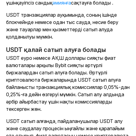
үшінқауіпсіз сандық
әмиянға
сақтауға болады
.
USDT транзакциялар ауқымында, соның ішінде
блокчейнде немесе одан тыс сауда, несие беру
және тауарлар мен қызметтерді сатып алуда
қолданылуы мүмкін.
USDT қалай сатып алуға болады
USDT еуро немесе АҚШ доллары сияқты фиат
валюталары арқылы Bybit сияқты әртүрлі
биржалардан сатып алуға болады. Әртүрлі
криптовалюта биржаларында USDT сатып алуға
байланысты транзакциялық комиссиялар 0,05%-дан
0,25%-ға дейін өзгеруі мүмкін. Сатып алу алдында
әрбір айырбастау үшін нақты комиссияларды
тексерген жөн.
USDT сатып алғанда, пайдаланушылар USDT алу
және саудалау процесін ыңғайлы және қарапайым
ете отырып, фиат валютасын немесе криптовалюта