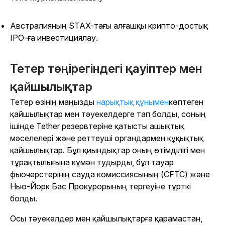
Австралияның STAX-тағы алғашқы крипто-достық
IPO-ға инвестициялау.
Тетер төңірегіндегі қауіптер мен
қайшылықтар
Тетер өзінің маңызды
нарықтық құнымен
көптеген
қайшылықтар мен тәуекелдерге тап болды, соның
ішінде Tether резервтеріне қатысты ашықтық
мәселелері және реттеуші органдармен құқықтық
қайшылықтар. Бұл қиындықтар оның өтімділігі мен
тұрақтылығына күмән тудырды, бұл тауар
фьючерстерінің сауда комиссиясының (CFTC) және
Нью-Йорк Бас Прокурорының тергеуіне түрткі
болды.
Осы тәуекелдер мен қайшылықтарға қарамастан,