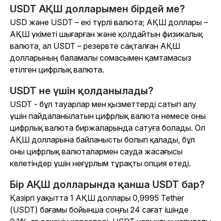
USDT АҚШ долларымен бірдей ме?
USD және USDT – екі түрлі валюта; АҚШ доллары –
АҚШ үкіметі шығарған және қолдайтын физикалық
валюта, ал USDT – резервте сақталған АҚШ
долларының баламалы сомасымен қамтамасыз
етілген цифрлық валюта.
USDT не үшін қолданылады?
USDT - бұл тауарлар мен қызметтерді сатып алу
үшін пайдаланылатын цифрлық валюта немесе оны
цифрлық валюта биржаларында сатуға болады. Ол
АҚШ долларына байланысты болып қалады, бұл
оны цифрлық валюталармен сауда жасағысы
келетіндер үшін неғұрлым тұрақты опция етеді.
Бір АҚШ долларында қанша USDT бар?
Қазіргі уақытта 1 АҚШ доллары 0,9995 Tether
(USDT) бағамы бойынша соңғы 24 сағат ішінде