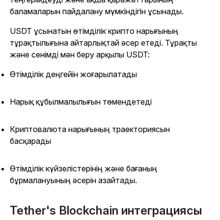
баламаларын пайдалану мүмкіндігін ұсынады.
USDT ұсынатын өтімділік крипто нарығының
тұрақтылығына айтарлықтай әсер етеді. Тұрақты
және сенімді мән беру арқылы USDT:
Өтімділік деңгейін жоғарылатады
Нарық құбылмалылығын төмендетеді
Криптовалюта нарығының траекториясын
басқарады
Өтімділік күйзелістерінің және бағаның
бұрмалануының әсерін азайтады.
Tether's Blockchain интеграциясы