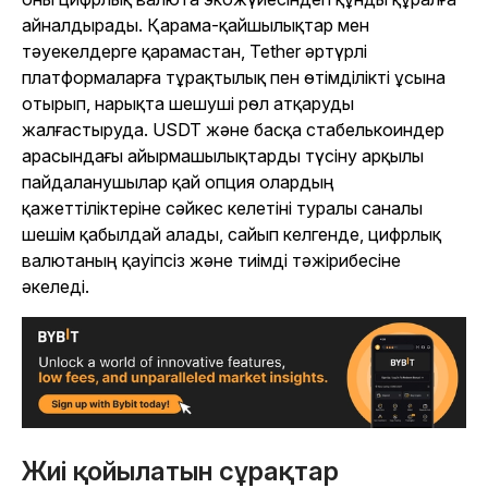
айналдырады. Қарама-қайшылықтар мен
тәуекелдерге қарамастан, Tether әртүрлі
платформаларға тұрақтылық пен өтімділікті ұсына
отырып, нарықта шешуші рөл атқаруды
жалғастыруда. USDT және басқа стабелькоиндер
арасындағы айырмашылықтарды түсіну арқылы
пайдаланушылар қай опция олардың
қажеттіліктеріне сәйкес келетіні туралы саналы
шешім қабылдай алады, сайып келгенде, цифрлық
валютаның қауіпсіз және тиімді тәжірибесіне
әкеледі.
Жиі қойылатын сұрақтар