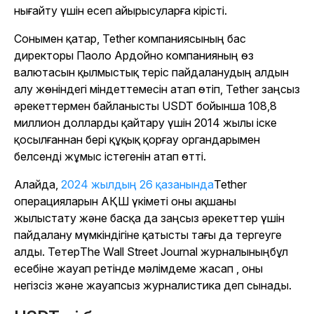
нығайту үшін есеп айырысуларға кірісті.
Сонымен қатар, Tether компаниясының бас
директоры Паоло Ардойно компанияның өз
валютасын қылмыстық теріс пайдаланудың алдын
алу жөніндегі міндеттемесін атап өтіп, Tether заңсыз
әрекеттермен байланысты USDT бойынша 108,8
миллион долларды қайтару үшін 2014 жылы іске
қосылғаннан бері құқық қорғау органдарымен
белсенді жұмыс істегенін атап өтті.
Алайда,
2024 жылдың 26 қазанында
Tether
операцияларын АҚШ үкіметі оны ақшаны
жылыстату және басқа да заңсыз әрекеттер үшін
пайдалану мүмкіндігіне қатысты тағы да тергеуге
алды. Тетер
The Wall Street Journal журналының
бұл
есебіне жауап ретінде мәлімдеме жасап , оны
негізсіз және жауапсыз журналистика деп сынады.