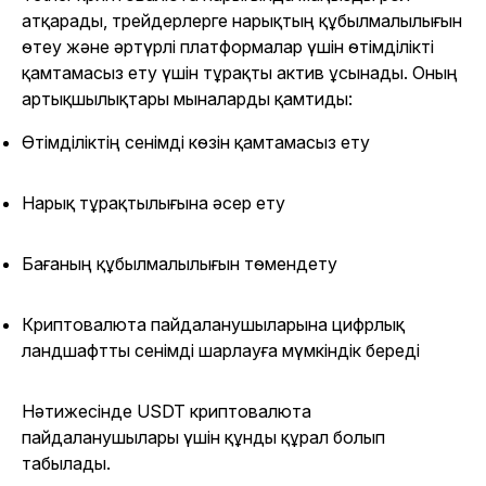
атқарады, трейдерлерге нарықтың құбылмалылығын
өтеу және әртүрлі платформалар үшін өтімділікті
қамтамасыз ету үшін тұрақты актив ұсынады. Оның
артықшылықтары мыналарды қамтиды:
Өтімділіктің сенімді көзін қамтамасыз ету
Нарық тұрақтылығына әсер ету
Бағаның құбылмалылығын төмендету
Криптовалюта пайдаланушыларына цифрлық
ландшафтты сенімді шарлауға мүмкіндік береді
Нәтижесінде USDT криптовалюта
пайдаланушылары үшін құнды құрал болып
табылады.