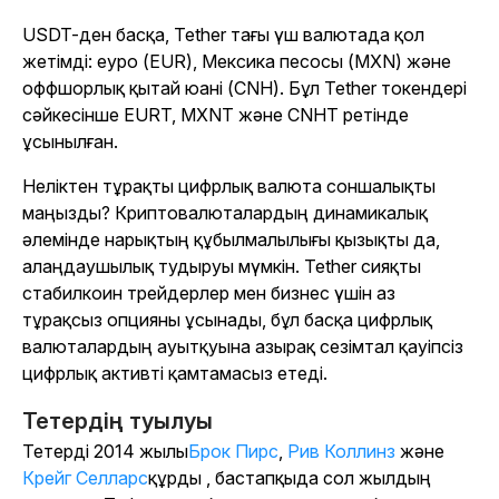
USDT-ден басқа, Tether тағы үш валютада қол
жетімді: еуро (EUR), Мексика песосы (MXN) және
оффшорлық қытай юані (CNH). Бұл Tether токендері
сәйкесінше EURT, MXNT және CNHT ретінде
ұсынылған.
Неліктен тұрақты цифрлық валюта соншалықты
маңызды? Криптовалюталардың динамикалық
әлемінде нарықтың құбылмалылығы қызықты да,
алаңдаушылық тудыруы мүмкін. Tether сияқты
стабилкоин трейдерлер мен бизнес үшін аз
тұрақсыз опцияны ұсынады, бұл басқа цифрлық
валюталардың ауытқуына азырақ сезімтал қауіпсіз
цифрлық активті қамтамасыз етеді.
Тетердің туылуы
Тетерді 2014 жылы
Брок Пирс
,
Рив Коллинз
және
Крейг Селларс
құрды , бастапқыда сол жылдың