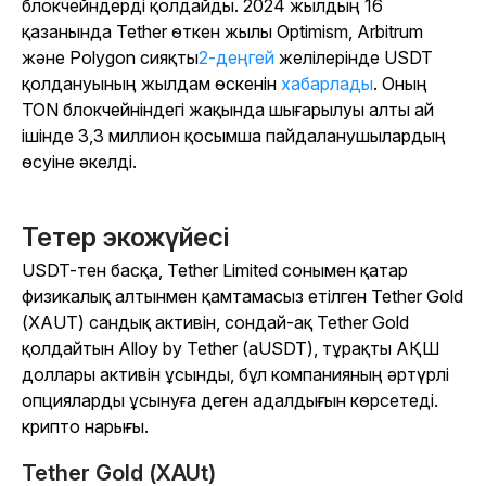
блокчейндерді қолдайды. 2024 жылдың 16
қазанында
Tether
өткен жылы Optimism, Arbitrum
және Polygon сияқты
2-деңгей
желілерінде USDT
қолдануының жылдам өскенін
хабарлады
. Оның
TON блокчейніндегі жақында шығарылуы алты ай
ішінде 3,3 миллион қосымша пайдаланушылардың
өсуіне әкелді.
Тетер экожүйесі
USDT-тен басқа, Tether Limited сонымен қатар
физикалық алтынмен қамтамасыз етілген Tether Gold
(XAUT) сандық активін, сондай-ақ Tether Gold
қолдайтын Alloy by Tether (aUSDT), тұрақты АҚШ
доллары активін ұсынды, бұл компанияның әртүрлі
опцияларды ұсынуға деген адалдығын көрсетеді.
крипто нарығы.
Tether Gold (XAUt)