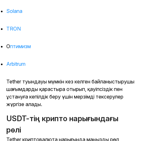
Solana
TRON
Оптимизм
Arbitrum
Tether туындауы мүмкін кез келген байланыстырушы
шағымдарды қарастыра отырып, қауіпсіздік пен
ұстануға кепілдік беру үшін мерзімді тексерулер
жүргізе алады.
USDT-тің крипто нарығындағы
рөлі
Tether криптовалюта нарығында маңызды рөл