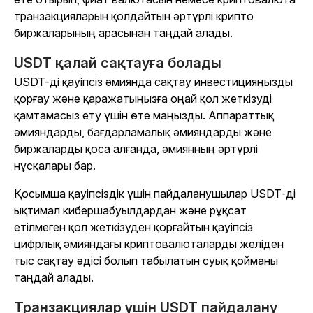
транзакцияларын қолдайтын әртүрлі крипто
биржаларының арасынан таңдай алады.
USDT қалай сақтауға болады
USDT-ді қауіпсіз әмиянда сақтау инвестицияңызды
қорғау және қаражатыңызға оңай қол жеткізуді
қамтамасыз ету үшін өте маңызды. Аппараттық
әмияндарды, бағдарламалық әмияндарды және
биржаларды қоса алғанда, әмиянның әртүрлі
нұсқалары бар.
Қосымша қауіпсіздік үшін пайдаланушылар USDT-ді
ықтимал кибершабуылдардан және рұқсат
етілмеген қол жеткізуден қорғайтын қауіпсіз
цифрлық әмияндағы криптовалюталарды желіден
тыс сақтау әдісі болып табылатын суық қойманы
таңдай алады.
Транзакциялар үшін USDT пайдалану