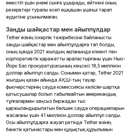
еместігі үшін үнемі сынға ұшырады, өйткені оның
резервтері туралы есеп ешқашан үшінші тарап
аудитіне ұсынылмаған.
Заңды шайқастар мен айыппұлдар
Tether өзінің іскерлік тәжірибесіне байланысты
заңды шайқастар мен айыппұлдарға тап болды,
оның ішінде 2021 жылдың ақпанында клиент пен
корпоративтік қаражатты араластырғаны үшін Нью-
Йорк Бас прокуратурасының кеңсесі 18,5 миллион
доллар айыппұл салды. Сонымен қатар, Tether 2021
жылдың қазан айында АҚШ-тың тауар
фьючерстерінің сауда комиссиясы келісім-шартқа
қатысушылар болып табылмайтын американдық
тұлғалармен заңсыз биржадан тыс
қаржыландырылатын бөлшек сауда операцияларын
жасағаны үшін 41 миллион доллар айыппұл салды.
Осы айыппұлдарға жауап ретінде Tether өзінің
банктік қатынастары мен құқықтық құрылымын