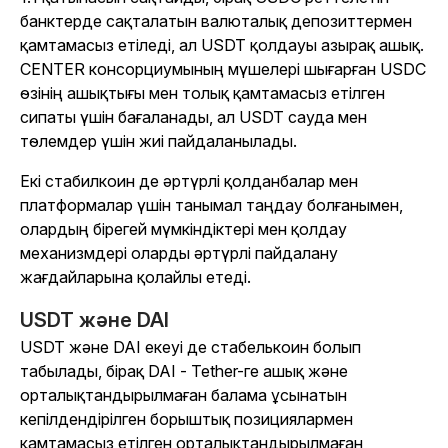
банктерде сақталатын валюталық депозиттермен
қамтамасыз етіледі, ал USDT қолдауы азырақ ашық.
CENTER консорциумының мүшелері шығарған USDC
өзінің ашықтығы мен толық қамтамасыз етілген
сипаты үшін бағаланады, ал USDT сауда мен
төлемдер үшін жиі пайдаланылады.
Екі стабилкоин де әртүрлі қолданбалар мен
платформалар үшін танымал таңдау болғанымен,
олардың бірегей мүмкіндіктері мен қолдау
механизмдері оларды әртүрлі пайдалану
жағдайларына қолайлы етеді.
USDT және DAI
USDT және DAI екеуі де стабелькоин болып
табылады, бірақ DAI - Tether-ге ашық және
орталықтандырылмаған балама ұсынатын
кепілдендірілген борыштық позициялармен
қамтамасыз етілген орталықтандырылмаған