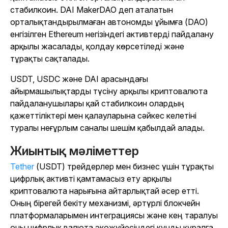
стабилкоин. DAI MakerDAO деп аталатын
орталықтандырылмаған автономды ұйымға (DAO)
енгізілген Ethereum негізіндегі активтерді пайдалану
арқылы жасалады, қолдау көрсетіледі және
тұрақты сақталады.
USDT, USDC және DAI арасындағы
айырмашылықтарды түсіну арқылы криптовалюта
пайдаланушылары қай стабилкоин олардың
қажеттіліктері мен қалауларына сәйкес келетіні
туралы неғұрлым саналы шешім қабылдай алады.
Жиынтық мәліметтер
Tether
(USDT) трейдерлер мен бизнес үшін тұрақты
цифрлық активті қамтамасыз ету арқылы
криптовалюта нарығына айтарлықтай әсер етті.
Оның бірегей бекіту механизмі, әртүрлі блокчейн
платформаларымен интеграциясы және кең таралуы
оны цифрлық валюта экожүйесіндегі құнды құралға