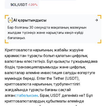
SOL
/USDT
-1.20
%
AI қорытындысы
Бар болғаны 30 секундта мақаланың мазмұнын
жылдам түсініңіз және нарықтағы көңіл-күйді
бағалаңыз.
Криптовалюта нарығының жабайы жүруіне
қарамастан тұрақты болып қалатын цифрлық
валютаны елестетіңіз. Бұл қызықты тұжырымдама
біздің транзакцияларымызды және цифрлық
валюталар әлеміне инвестиция салуды өзгертуге
мүмкіндік береді. Enter the Tether (USDT),
криптовалюта нарығының турбуленттілігі
жағдайында тұрақты бағаны сақтай
алған
стабелькоин
. Бірақ USDT дегеніміз не? Бұл
криптовалюталардың құбылмалы әлемінде