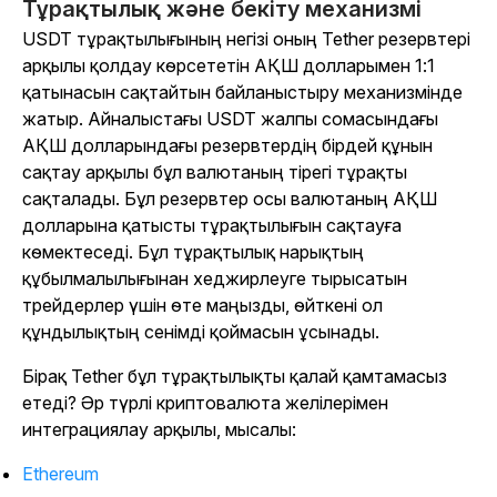
Тұрақтылық және бекіту механизмі
USDT тұрақтылығының негізі оның Tether резервтері
арқылы қолдау көрсететін АҚШ долларымен 1:1
қатынасын сақтайтын байланыстыру механизмінде
жатыр. Айналыстағы USDT жалпы сомасындағы
АҚШ долларындағы резервтердің бірдей құнын
сақтау арқылы бұл валютаның тірегі тұрақты
сақталады. Бұл резервтер осы валютаның АҚШ
долларына қатысты тұрақтылығын сақтауға
көмектеседі. Бұл тұрақтылық нарықтың
құбылмалылығынан хеджирлеуге тырысатын
трейдерлер үшін өте маңызды, өйткені ол
құндылықтың сенімді қоймасын ұсынады.
Бірақ Tether бұл тұрақтылықты қалай қамтамасыз
етеді? Әр түрлі криптовалюта желілерімен
интеграциялау арқылы, мысалы:
Ethereum