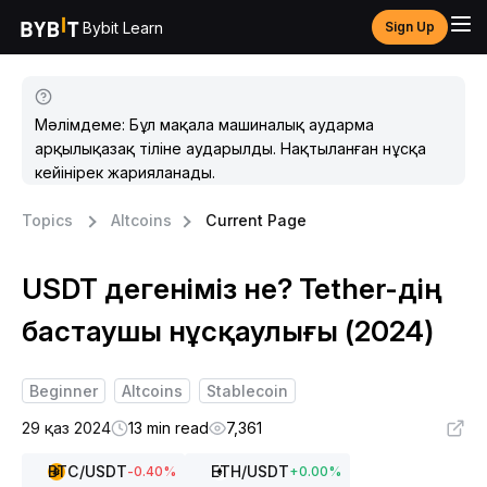
Bybit Learn
Sign Up
Мәлімдеме: Бұл мақала машиналық аударма
арқылықазақ тіліне аударылды. Нақтыланған нұсқа
кейінірек жарияланады.
Topics
Altcoins
Current Page
USDT дегеніміз не? Tether-дің
бастаушы нұсқаулығы (2024)
Beginner
Altcoins
Stablecoin
29 қаз 2024
13 min read
7,361
BTC
/USDT
ETH
/USDT
-0.40
%
+
0.00
%