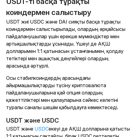
USDT-ті басқа тұрақты
коиндермен салыстыру
USDT жиі USDC және DAI сияқты басқа тұрақты
коиндермен салыстырылады, олардың әрқайсысы
пайдаланушылар үшін ерекше мүмкіндіктер мен
артықшылықтарды ұсынады. Үшеуі де АҚШ
долларымен 1:1 қатынасын ұстанғанымен, қолдау
тетіктері мен ашықтық деңгейлері олардың
арасында әртүрлі.
Осы стабилкоиндердің арасындағы
айырмашылықтарды түсіну криптовалюта
пайдаланушыларына қай опция олардың
қажеттіліктері мен қалауларына сәйкес келетіні
туралы саналы шешім қабылдауға көмектеседі.
USDT және USDC
USDT және
USDC
екеуі де
АҚШ долларына қатысты
1:1 қатынасын сақтайды, бірақ USDC реттелетін