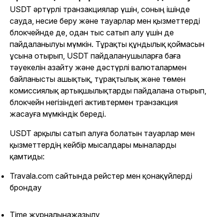
USDT әртүрлі транзакциялар үшін, соның ішінде
сауда, несие беру және тауарлар мен қызметтерді
блокчейнде де, одан тыс сатып алу үшін де
пайдаланылуы мүмкін. Тұрақты құндылық қоймасын
ұсына отырып, USDT пайдаланушыларға баға
тәуекелін азайту және дәстүрлі валюталармен
байланысты ашықтық, тұрақтылық және төмен
комиссиялық артықшылықтарды пайдалана отырып,
блокчейн негізіндегі активтермен транзакция
жасауға мүмкіндік береді.
USDT арқылы сатып алуға болатын тауарлар мен
қызметтердің кейбір мысалдары мыналарды
қамтиды:
Travala.com сайтында рейстер мен қонақүйлерді
брондау
Time
журналынажазылу