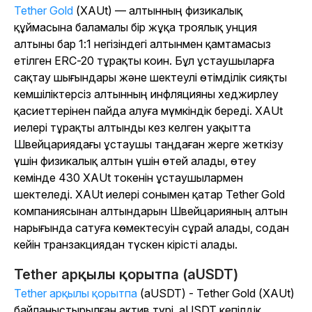
Tether Gold
(XAUt) — алтынның физикалық
құймасына баламалы бір жұқа троялық унция
алтыны бар 1:1 негізіндегі алтынмен қамтамасыз
етілген ERC-20 тұрақты коин. Бұл ұстаушыларға
сақтау шығындары және шектеулі өтімділік сияқты
кемшіліктерсіз алтынның инфляцияны хеджирлеу
қасиеттерінен пайда алуға мүмкіндік береді. XAUt
иелері тұрақты алтынды кез келген уақытта
Швейцариядағы ұстаушы таңдаған жерге жеткізу
үшін физикалық алтын үшін өтей алады, өтеу
кемінде 430 XAUt токенін ұстаушылармен
шектеледі. XAUt иелері сонымен қатар Tether Gold
компаниясынан алтындарын Швейцарияның алтын
нарығында сатуға көмектесуін сұрай алады, содан
кейін транзакциядан түскен кірісті алады.
Tether арқылы қорытпа (aUSDT)
Tether арқылы қорытпа
(aUSDT) - Tether Gold (XAUt)
байланыстырылған актив түрі. aUSDT кепілдік