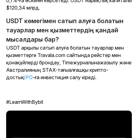
0,1%-ға өскенін көрсетеді. USDT нарықтық капиталы
$120,34 млрд.
USDT көмегімен сатып алуға болатын
тауарлар мен қызметтердің қандай
мысалдары бар?
USDT арқылы сатып алуға болатын тауарлар мен
қызметтерге Travala.com сайтында рейстер мен
қонақүйлерді брондау,
Time
журналына
жазылу және
Австралияның STAX-тағы
алғашқы крипто-
достық
IPO
-ға инвестиция салу кіреді.
#LearnWithBybit