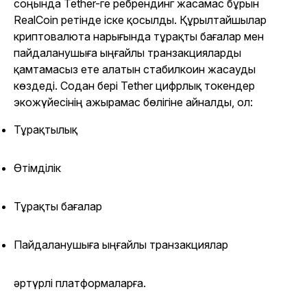
соңында Tether-ге ребрендинг жасамас бұрын
RealCoin ретінде іске қосылды. Құрылтайшылар
криптовалюта нарығында тұрақты бағалар мен
пайдаланушыға ыңғайлы транзакцияларды
қамтамасыз ете алатын стабилкоин жасауды
көздеді. Содан бері Tether цифрлық токендер
экожүйесінің ажырамас бөлігіне айналды, ол:
Тұрақтылық
Өтімділік
Тұрақты бағалар
Пайдаланушыға ыңғайлы транзакциялар
әртүрлі платформаларға.