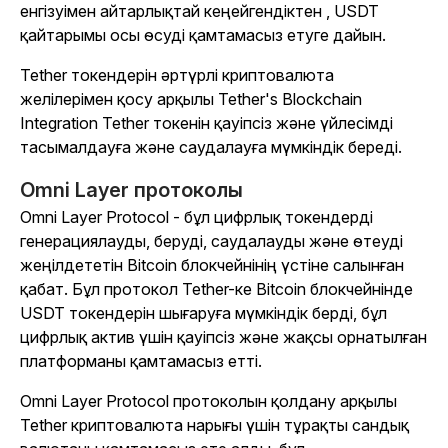
енгізуімен айтарлықтай кеңейгендіктен , USDT
қайтарымы осы өсуді қамтамасыз етуге дайын.
Tether токендерін әртүрлі криптовалюта
желілерімен қосу арқылы Tether's Blockchain
Integration Tether токенін қауіпсіз және үйлесімді
тасымалдауға және саудалауға мүмкіндік береді.
Omni Layer протоколы
Omni Layer Protocol - бұл цифрлық токендерді
генерациялауды, беруді, саудалауды және өтеуді
жеңілдететін Bitcoin блокчейнінің үстіне салынған
қабат. Бұл протокол Tether-ке Bitcoin блокчейнінде
USDT токендерін шығаруға мүмкіндік берді, бұл
цифрлық актив үшін қауіпсіз және жақсы орнатылған
платформаны қамтамасыз етті.
Omni Layer Protocol протоколын қолдану арқылы
Tether криптовалюта нарығы үшін тұрақты сандық