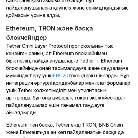
валютаны қамтамасыз ете алды, бұл
пайдаланушыларға қауіпсіз және сенімді құндылық
қоймасын ұсына алды.
Ethereum, TRON және басқа
блокчейндер
Tether Omni Layer Protocol протоколынан тыс
кеңейген сайын, ол Ethereum блокчейнімен
біріктіріліп, пайдаланушыларға Tether-ті Ethereum
блокчейнінде оңай тасымалдауға және саудалауға
мүмкіндік беру үшін
ERC20
токендерін шығарды. Бұл
интеграция әртүрлі қолданбалар мен платформалар
үшін Tether қолжетімділігі мен утилитасын
арттырды, бұл оны цифрлық токен экожүйесіндегі
пайдаланушылар үшін танымал таңдауға
айналдырды.
Ethereum-тен басқа, Tether енді TRON, BNB Chain
және Ethereum-да ең көп пайдаланатын басқа да