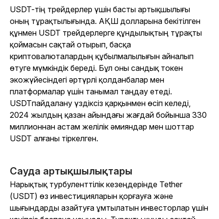
USDT-тің трейдерлер үшін басты артықшылығы
оның тұрақтылығында. АҚШ долларына бекітілген
құнмен USDT трейдерлерге құндылықтың тұрақты
қоймасын сақтай отырып, басқа
криптовалюталардың құбылмалылығын айналып
өтуге мүмкіндік береді. Бұл оны сандық токен
экожүйесіндегі әртүрлі қолданбалар мен
платформалар үшін танымал таңдау етеді.
USDTпайдалану үздіксіз қарқынмен өсіп келеді,
2024 жылдың қазан айындағы жағдай бойынша 330
миллионнан астам желілік әмияндар мен шоттар
USDT алғаны тіркелген.
Сауда артықшылықтары
Нарықтық турбуленттілік кезеңдерінде Tether
(USDT) өз инвестицияларын қорғауға және
шығындарды азайтуға ұмтылатын инвесторлар үшін