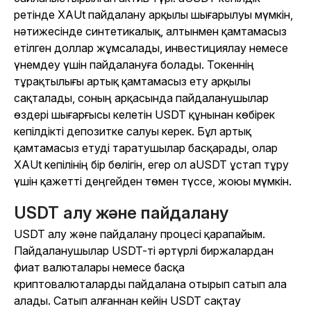
ретінде XAUt пайдалану арқылы шығарылуы мүмкін,
нәтижесінде синтетикалық, алтынмен қамтамасыз
етілген доллар жұмсалады, инвестициялау немесе
үнемдеу үшін пайдалануға болады. Токеннің
тұрақтылығы артық қамтамасыз ету арқылы
сақталады, соның арқасында пайдаланушылар
өздері шығарғысы келетін USDT құнынан көбірек
кепілдікті депозитке салуы керек. Бұл артық
қамтамасыз етуді таратушылар басқарады, олар
XAUt кепілінің бір бөлігін, егер ол aUSDT ұстап тұру
үшін қажетті деңгейден төмен түссе, жоюы мүмкін.
USDT алу және пайдалану
USDT алу және пайдалану процесі қарапайым.
Пайдаланушылар USDT-ті әртүрлі биржалардан
фиат валюталары немесе басқа
криптовалюталарды пайдалана отырып сатып ала
алады. Сатып алғаннан кейін USDT сақтау