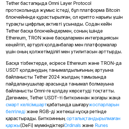
Tether бастапқыда Omni Layer Protocol
протоколында жұмыс істеді, бұл платформа Bitcoin
блокчейнінде құрастырылған, ол крипто нарығы үшін
тұрақты цифрлық активті ұсынады. Содан кейін
Tether басқа блокчейндермен, соның ішінде
Ethereum, TRON және басқалармен интеграциясын
кеңейтіп, әртүрлі қолданбалар мен платформалар
үшін оның қолжетімділігі мен утилитасын арттырды.
Басқа тізбектерде, әсіресе Ethereum және TRON-да
USDT қолданудың танымалдылығының артуына
байланысты Tether 2024 жылдың тамызында
пайдаланушылар арасында танымал болмауына
байланысты Omni-ге қолдау көрсетуді тоқтатты.
Дегенмен, Tether USDT-ті биткоиннан жоғары жаңа
смарт келісімшарт
қабатында шығару
жоспарларын
белгіледі
және RGB-ді жетекші нұсқа ретінде
қарастырады. Биткоинның
орталықтандырылмаған
қаржы
(DeFi) мүмкіндіктері
Ordinals
және
Runes