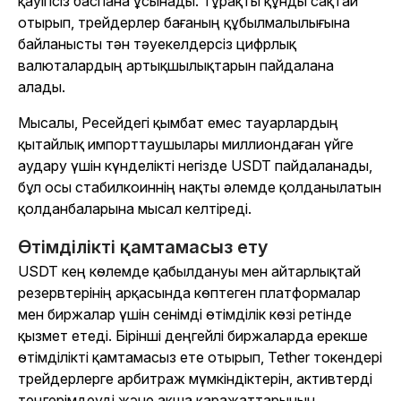
қауіпсіз баспана ұсынады. Тұрақты құнды сақтай
отырып, трейдерлер бағаның құбылмалылығына
байланысты тән тәуекелдерсіз цифрлық
валюталардың артықшылықтарын пайдалана
алады.
Мысалы, Ресейдегі қымбат емес тауарлардың
қытайлық импорттаушылары миллиондаған үйге
аудару үшін күнделікті негізде USDT пайдаланады,
бұл осы стабилкоиннің нақты әлемде қолданылатын
қолданбаларына мысал келтіреді.
Өтімділікті қамтамасыз ету
USDT кең көлемде қабылдануы мен айтарлықтай
резервтерінің арқасында көптеген платформалар
мен биржалар үшін сенімді өтімділік көзі ретінде
қызмет етеді. Бірінші деңгейлі биржаларда ерекше
өтімділікті қамтамасыз ете отырып, Tether токендері
трейдерлерге арбитраж мүмкіндіктерін, активтерді
теңгерімдеуді және ақша қаражаттарының