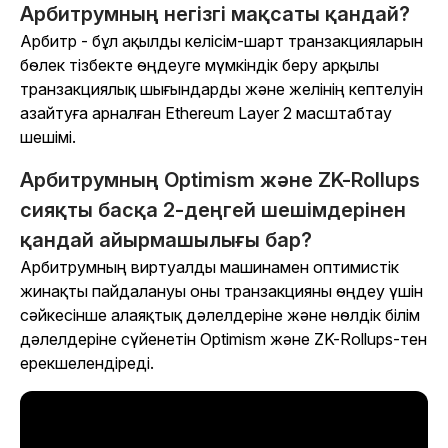
Арбитрумның негізгі мақсаты қандай?
Арбитр - бұл ақылды келісім-шарт транзакцияларын
бөлек тізбекте өңдеуге мүмкіндік беру арқылы
транзакциялық шығындарды және желінің кептелуін
азайтуға арналған Ethereum Layer 2 масштабтау
шешімі.
Арбитрумның Optimism және ZK-Rollups
сияқты басқа 2-деңгей шешімдерінен
қандай айырмашылығы бар?
Арбитрумның виртуалды машинамен оптимистік
жинақты пайдалануы оны транзакцияны өңдеу үшін
сәйкесінше алаяқтық дәлелдеріне және нөлдік білім
дәлелдеріне сүйенетін Optimism және ZK-Rollups-тен
ерекшелендіреді.