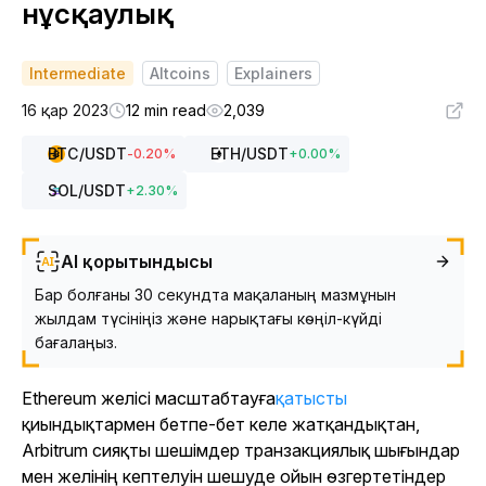
нұсқаулық
Intermediate
Altcoins
Explainers
16 қар 2023
12 min read
2,039
BTC
/USDT
ETH
/USDT
-0.20
%
+
0.00
%
SOL
/USDT
+
2.30
%
AI қорытындысы
Бар болғаны 30 секундта мақаланың мазмұнын
жылдам түсініңіз және нарықтағы көңіл-күйді
бағалаңыз.
Ethereum
желісі масштабтауға
қатысты
қиындықтармен бетпе-бет келе жатқандықтан,
Arbitrum сияқты шешімдер транзакциялық шығындар
мен желінің кептелуін шешуде ойын өзгертетіндер