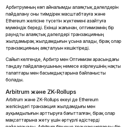
Арбитрумның көп айналымды алаяқтық дәлелдерін
пайдалану оны тиімдірек масштабтауға және
Ethereum желісіне түсетін жүктемені азайтуға
мүмкіндік береді. Екінші жағынан, оптимизмнің бір
раундты алаяқтық дәлелдері транзакцияның
жылдамырақ жылдамдығын ұсына алады, бірақ олар
транзакцияның аяқталуын кешіктіреді.
Сайып келгенде, Арбитр мен Оптимизм арасындағы
таңдау пайдаланушының немесе әзірлеушінің нақты
талаптары мен басымдықтарына байланысты
болады.
Arbitrum және ZK-Rollups
Arbitrum және ZK-Rollups екеуі де Ethereum
желісіндегі транзакция жылдамдығы мен
ауқымдылығын арттыруға бағытталған, бірақ олар
мақсаттарына жету үшін әртүрлі әдістерді
пайдаланады. Arbitrum бірнеше транзакцияларды бір