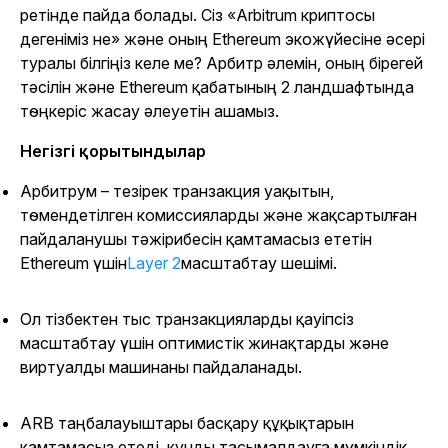
ретінде пайда болады. Сіз «Arbitrum криптосы
дегеніміз не» және оның Ethereum экожүйесіне әсері
туралы білгіңіз келе ме? Арбитр әлемін, оның бірегей
тәсілін және Ethereum қабатының 2 ландшафтында
төңкеріс жасау әлеуетін ашамыз.
Негізгі қорытындылар
Арбитрум – тезірек транзакция уақытын,
төмендетілген комиссияларды және жақсартылған
пайдаланушы тәжірибесін қамтамасыз ететін
Ethereum үшін
Layer 2
масштабтау шешімі.
Ол тізбектен тыс транзакцияларды қауіпсіз
масштабтау үшін оптимистік жинақтарды және
виртуалды машинаны пайдаланады.
ARB таңбалауыштары басқару құқықтарын
қамтамасыз етеді, құнды тасымалдауға мүмкіндік