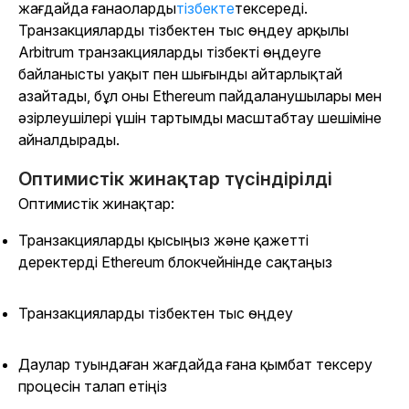
жағдайда ғанаоларды
тізбекте
тексереді.
Транзакцияларды тізбектен тыс өңдеу арқылы
Arbitrum транзакцияларды тізбекті өңдеуге
байланысты уақыт пен шығынды айтарлықтай
азайтады, бұл оны Ethereum пайдаланушылары мен
әзірлеушілері үшін тартымды масштабтау шешіміне
айналдырады.
Оптимистік жинақтар түсіндірілді
Оптимистік жинақтар:
Транзакцияларды қысыңыз және қажетті
деректерді Ethereum блокчейнінде сақтаңыз
Транзакцияларды тізбектен тыс өңдеу
Даулар туындаған жағдайда ғана қымбат тексеру
процесін талап етіңіз