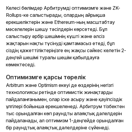
Келесі бөлімдер Арбитрумді оптимизмге және ZK-
Rollups-ке салыстырады, олардың айрықша
ерекшеліктерін және Ethereum-ның масштабтау
мәселелерін шешу тәсілдерін көрсетеді. Бұл
салыстыру әрбір шешімнің күшті және әлсіз
жақтарын нақты түсінуді қамтамасыз етеді, бұл
сіздің қажеттіліктеріңізге ең жақсы сәйкес келетін 2-
деңгей шешімі туралы шешім қабылдауға
көмектеседі.
Оптимизмге қарсы төрелік
Arbitrum және Optimism екеуі де өздерінің негізгі
технологиясы ретінде оптимистік жинақтарды
пайдаланғанымен, олар іске асыру және қауіпсіздік
үлгілері бойынша ерекшеленеді. Арбитрум тізбектен
тыс орындалған көп раундты алаяқтық дәлелдерін
пайдаланады, ал оптимизм 1-деңгейде орындалған
бір раундтық алаяқтық дәлелдеріне сүйенеді.