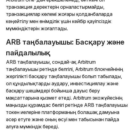
транзакция деректерін орналастырмайды,
транзакциялар көлемі жоғары қолданбаларда
кеңейтілу мен өнімділік үшін кейбір қауіпсіздік
мүмкіндіктерін жоғалтады.
ARB таңбалауышы: Басқару және
пайдалылық
ARB таңбалауышы, сондай-ақ Arbitrum
таңбалауышы ретінде белгілі, Arbitrum блокчейнінің
жергілікті басқару таңбалауышы болып табылады,
ол құндылықтарды аудару, инвестициялау және
басқару шешімдері бойынша дауыс беру
мақсаттарына қызмет етеді. Arbitrum экожүйесінің
маңызды құрамдас бөлігі ретінде ARB таңбалауышы
токен иелеріне платформаның болашақ дамуына
әсер етуге және оның өсуі мен табысынан пайда
алуға мүмкіндік береді.