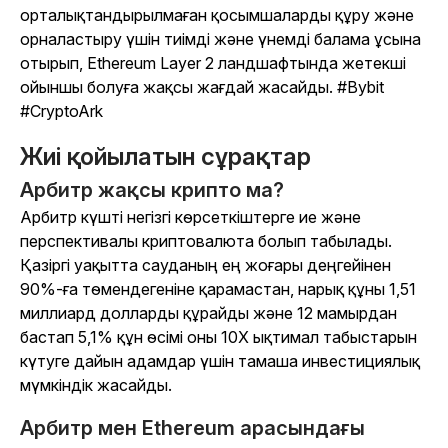
орталықтандырылмаған қосымшаларды құру және
орналастыру үшін тиімді және үнемді балама ұсына
отырып, Ethereum Layer 2 ландшафтында жетекші
ойыншы болуға жақсы жағдай жасайды. #Bybit
#CryptoArk
Жиі қойылатын сұрақтар
Арбитр жақсы крипто ма?
Арбитр күшті негізгі көрсеткіштерге ие және
перспективалы криптовалюта болып табылады.
Қазіргі уақытта сауданың ең жоғары деңгейінен
90%-ға төмендегеніне қарамастан, нарық құны 1,51
миллиард долларды құрайды және 12 мамырдан
бастап 5,1% құн өсімі оны 10X ықтимал табыстарын
күтуге дайын адамдар үшін тамаша инвестициялық
мүмкіндік жасайды.
Арбитр мен Ethereum арасындағы