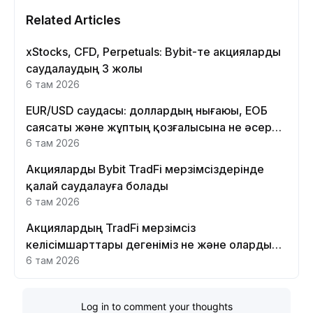
Related Articles
xStocks, CFD, Perpetuals: Bybit-те акцияларды
саудалаудың 3 жолы
6 там 2026
EUR/USD саудасы: доллардың нығаюы, ЕОБ
саясаты және жұптың қозғалысына не әсер
етеді
6 там 2026
Акцияларды Bybit TradFi мерзімсіздерінде
қалай саудалауға болады
6 там 2026
Акциялардың TradFi мерзімсіз
келісімшарттары дегеніміз не және оларды
Bybit платформасында неге саудалау керек?
6 там 2026
Log in to comment your thoughts