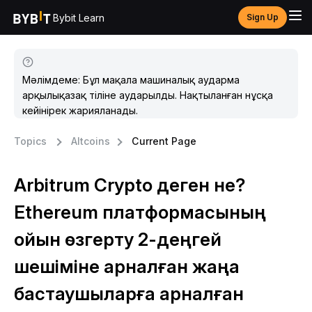
Bybit Learn
Sign Up
Мәлімдеме: Бұл мақала машиналық аударма
арқылықазақ тіліне аударылды. Нақтыланған нұсқа
кейінірек жарияланады.
Topics
Altcoins
Current Page
Arbitrum Crypto деген не?
Ethereum платформасының
ойын өзгерту 2-деңгей
шешіміне арналған жаңа
бастаушыларға арналған