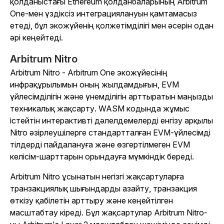
қолданыстағы Ethereum қолданбаларының Arbitrum
One-мен үздіксіз интеграциялануын қамтамасыз
етеді, бұл экожүйенің қолжетімділігі мен әсерін одан
әрі кеңейтеді.
Arbitrum Nitro
Arbitrum Nitro - Arbitrum One экожүйесінің
инфрақұрылымын оның жылдамдығын, EVM
үйлесімділігін және үнемділігін арттыратын маңызды
техникалық жақсарту. WASM кодында жұмыс
істейтін интерактивті дәлелдемелерді енгізу арқылы
Nitro әзірлеушілерге стандартталған EVM-үйлесімді
тілдерді пайдалануға және өзгертілмеген EVM
келісім-шарттарын орындауға мүмкіндік береді.
Arbitrum Nitro ұсынатын негізгі жақсартуларға
транзакциялық шығындарды азайту, транзакция
өткізу қабілетін арттыру және кеңейтілген
масштабтау кіреді. Бұл жақсартулар Arbitrum Nitro-