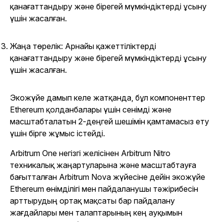
қанағаттандыру және бірегей мүмкіндіктерді ұсыну
үшін жасалған.
Жаңа төрелік: Арнайы қажеттіліктерді
қанағаттандыру және бірегей мүмкіндіктерді ұсыну
үшін жасалған.
Экожүйе дамып келе жатқанда, бұл компоненттер
Ethereum қолданбалары үшін сенімді және
масштабталатын 2-деңгей шешімін қамтамасыз ету
үшін бірге жұмыс істейді.
Arbitrum One негізгі желісінен Arbitrum Nitro
техникалық жаңартуларына және масштабтауға
бағытталған Arbitrum Nova жүйесіне дейін экожүйе
Ethereum өнімділігі мен пайдаланушы тәжірибесін
арттырудың ортақ мақсаты бар пайдалану
жағдайлары мен талаптарының кең ауқымын