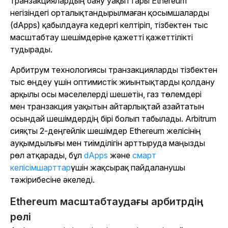
транзакциялардың баяу уақыттары Ethereum
негізіндегі орталықтандырылмаған қосымшаларды
(dApps) қабылдауға кедергі келтіріп, тізбектен тыс
масштабтау шешімдеріне қажетті қажеттілікті
тудырады.
Арбитрум технологиясы транзакцияларды тізбектен
тыс өңдеу үшін оптимистік жиынтықтарды қолдану
арқылы осы мәселелерді шешетін, газ төлемдері
мен транзакция уақытын айтарлықтай азайтатын
осындай шешімдердің бірі болып табылады. Arbitrum
сияқты 2-деңгейлік шешімдер Ethereum желісінің
ауқымдылығы мен тиімділігін арттыруда маңызды
рөл атқарады, бұл
dApps
және
смарт
келісімшарттар
үшін жақсырақ пайдаланушы
тәжірибесіне әкеледі
.
Ethereum масштабтаудағы арбитрдің
рөлі