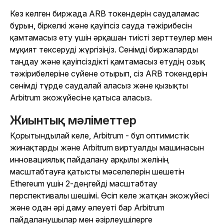
Кез келген биржада ARB токендерін саудаламас
бұрын, біркелкі және қауіпсіз сауда тәжірибесін
қамтамасыз ету үшін әрқашан тиісті зерттеулер мен
мұқият тексеруді жүргізіңіз. Сенімді биржаларды
таңдау және қауіпсіздікті қамтамасыз етудің озық
тәжірибелеріне сүйене отырып, сіз ARB токендерін
сенімді түрде саудалай аласыз және қызықты
Arbitrum экожүйесіне қатыса аласыз.
Жиынтық мәліметтер
Қорытындылай келе, Arbitrum - бұл оптимистік
жинақтарды және Arbitrum виртуалды машинасын
инновациялық пайдалану арқылы желінің
масштабтауға қатысты мәселелерін шешетін
Ethereum үшін 2-деңгейді масштабтау
перспективалы шешімі. Өсіп келе жатқан экожүйесі
және одан әрі даму әлеуеті бар Arbitrum
пайдаланушылар мен әзірлеушілерге