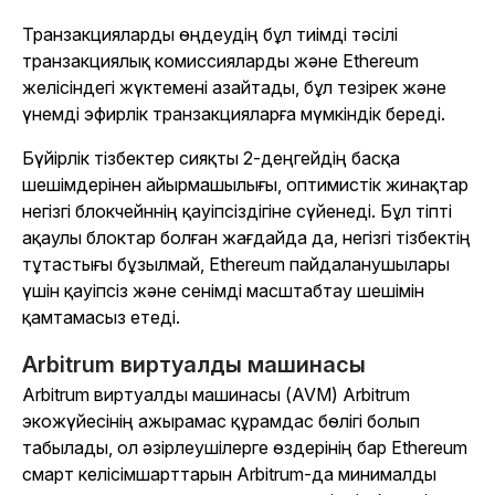
Транзакцияларды өңдеудің бұл тиімді тәсілі
транзакциялық комиссияларды және Ethereum
желісіндегі жүктемені азайтады, бұл тезірек және
үнемді эфирлік транзакцияларға мүмкіндік береді.
Бүйірлік тізбектер сияқты 2-деңгейдің басқа
шешімдерінен айырмашылығы, оптимистік жинақтар
негізгі блокчейннің қауіпсіздігіне сүйенеді. Бұл тіпті
ақаулы блоктар болған жағдайда да, негізгі тізбектің
тұтастығы бұзылмай, Ethereum пайдаланушылары
үшін қауіпсіз және сенімді масштабтау шешімін
қамтамасыз етеді.
Arbitrum виртуалды машинасы
Arbitrum виртуалды машинасы (AVM) Arbitrum
экожүйесінің ажырамас құрамдас бөлігі болып
табылады, ол әзірлеушілерге өздерінің бар Ethereum
смарт келісімшарттарын Arbitrum-да минималды