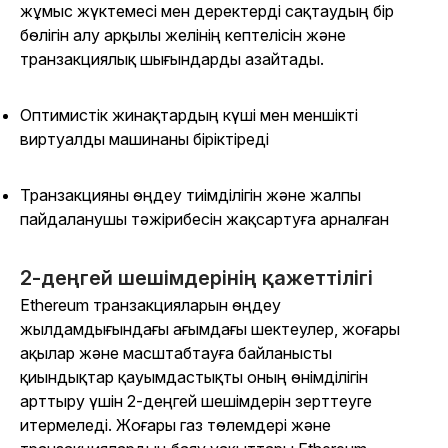
жұмыс жүктемесі мен деректерді сақтаудың бір
бөлігін алу арқылы желінің кептелісін және
транзакциялық шығындарды азайтады.
Оптимистік жинақтардың күші мен меншікті
виртуалды машинаны біріктіреді
Транзакцияны өңдеу тиімділігін және жалпы
пайдаланушы тәжірибесін жақсартуға арналған
2-деңгей шешімдерінің қажеттілігі
Ethereum транзакцияларын өңдеу
жылдамдығындағы ағымдағы шектеулер, жоғары
ақылар және масштабтауға байланысты
қиындықтар қауымдастықты оның өнімділігін
арттыру үшін 2-деңгей шешімдерін зерттеуге
итермеледі. Жоғары газ төлемдері және