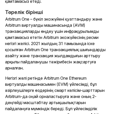
қамтамасыз етеді.
Төрелік бірінші
Arbitrum One – бүкіл экожүйені қуаттандыру және
Arbitrum виртуалды машинасында (AVM)
транзакцияларды өңдеу үшін инфрақұрылымды
қамтамасыз ететін Arbitrum экожүйесінің ресми
негізгі желісі. 2021 жылдың 31 тамызында іске
қосылған Arbitrum One транзакциялық шығындарды
азайту және транзакция жылдамдығын арттыру
арқылы пайдаланушы тәжірибесін жақсартуға
арналған.
Негізгі желі ретінде Arbitrum One Ethereum
виртуалды машинасымен (EVM) үйлесімді, бұл
әзірлеушілерге өздерінің смарт келісім-шарттарын
Arbitrum-да оңай орналастыруға және оның 2-
деңгейді масштабтау артықшылықтарын
пайдалануға мүмкіндік береді. Бұл үйлесімділік