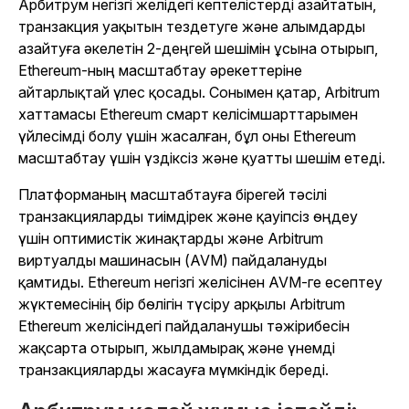
Арбитрум негізгі желідегі кептелістерді азайтатын,
транзакция уақытын тездетуге және алымдарды
азайтуға әкелетін 2-деңгей шешімін ұсына отырып,
Ethereum-ның масштабтау әрекеттеріне
айтарлықтай үлес қосады. Сонымен қатар, Arbitrum
хаттамасы Ethereum смарт келісімшарттарымен
үйлесімді болу үшін жасалған, бұл оны Ethereum
масштабтау үшін үздіксіз және қуатты шешім етеді.
Платформаның масштабтауға бірегей тәсілі
транзакцияларды тиімдірек және қауіпсіз өңдеу
үшін оптимистік жинақтарды және Arbitrum
виртуалды машинасын (AVM) пайдалануды
қамтиды. Ethereum негізгі желісінен AVM-ге есептеу
жүктемесінің бір бөлігін түсіру арқылы Arbitrum
Ethereum желісіндегі пайдаланушы тәжірибесін
жақсарта отырып, жылдамырақ және үнемді
транзакцияларды жасауға мүмкіндік береді.