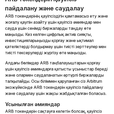
пайдалану және саудалау
ARB токендерінің қауіпсіздігін қамтамасыз ету және
жоғалу қаупін азайту үшін қауіпсіз әмияндар мен
сауда үшін сенімді биржаларды таңдау өте
маңызды. Кез келген цифрлық актив сияқты,
инвестицияларыңызды қорғау және ықтимал
қателіктерді болдырмау үшін тиісті зерттеулер мен
тиісті тексерулерді жүргізу өте маңызды.
Алдағы бөлімдер ARB таңбалауыштарын қорғау
үшін қауіпсіз әмияндарға қатысты ұсыныстар береді
және олармен саудаланатын әртүрлі биржаларды
талқылайды. Осы біліммен қаруланған сіз Arbitrum
экожүйесінде ARB токендерін қауіпсіз пайдалану
және саудалау үшін жақсы жабдықталған боласыз.
Ұсынылған әмияндар
ARB токендерін сақтауға келетін болсақ, қауіпсіз