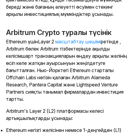
береді және бағаның әлеуетті өсуімен стекинг
арқылы инвестициялық мүмкіндіктер ұсынады.
Arbitrum Crypto туралы түсінік
Ethereum үшін
Layer 2
масштабтау шешімі
ретінде
,
Arbitrum бөлек Arbitrum тізбектерінде ақылды
келісімшарт транзакцияларын өңдеу арқылы желінің
өсіп келе жатқан ауырсынуын жеңілдетуге
бағытталған. Нью-Йорктегі Ethereum стартапы
Offchain Labs негізін қалаған Arbitrum Alameda
Research, Pantera Capital және Lightspeed Venture
Partners сияқты танымал фирмалардан инвестиция
тартты.
Arbitrum's Layer 2 (L2) платформасы келесі
артықшылықтарды ұсынады:
Ethereum негізгі желісінен немесе 1-деңгейден (L1)