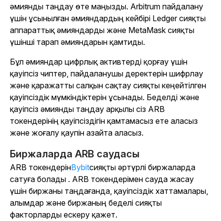
әмиянды таңдау өте маңызды. Arbitrum пайдалану
үшін ұсынылған әмияндардың кейбірі Ledger сияқты
аппараттық әмияндарды және MetaMask сияқты
үшінші тарап әмияндарын қамтиды.
Бұл әмияндар цифрлық активтерді қорғау үшін
қауіпсіз чиптер, пайдаланушы деректерін шифрлау
және қаражатты салқын сақтау сияқты кеңейтілген
қауіпсіздік мүмкіндіктерін ұсынады. Беделді және
қауіпсіз әмиянды таңдау арқылы сіз ARB
токендерінің қауіпсіздігін қамтамасыз ете аласыз
және жоғалу қаупін азайта аласыз.
Биржаларда ARB саудасы
ARB токендерін
Bybit
сияқты әртүрлі биржаларда
сатуға болады . ARB токендерімен сауда жасау
үшін биржаны таңдағанда, қауіпсіздік хаттамалары,
алымдар және биржаның беделі сияқты
факторларды ескеру қажет.