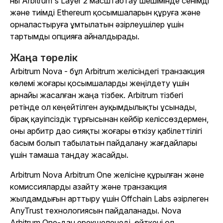
ны Arbitrum's Layer 2 масштабтау шешімінде сенімді
және тиімді Ethereum қосымшаларын құруға және
орналастыруға ұмтылатын әзірлеушілер үшін
тартымды опцияға айналдырады.
Жаңа төрелік
Arbitrum Nova - бұл Arbitrum желісіндегі транзакция
көлемі жоғары қосымшаларды жеңілдету үшін
арнайы жасалған жаңа тізбек. Arbitrum тізбегі
ретінде ол кеңейтілген ауқымдылықты ұсынады,
бірақ қауіпсіздік тұрғысынан кейбір келіссөздермен,
оны арбитр дао сияқты жоғары өткізу қабілеттілігі
басым болып табылатын пайдалану жағдайлары
үшін тамаша таңдау жасайды.
Arbitrum Nova Arbitrum One желісіне құрылған және
комиссияларды азайту және транзакция
жылдамдығын арттыру үшін Offchain Labs әзірлеген
AnyTrust технологиясын пайдаланады. Nova
Arbitrum One-дан ерекшеленеді, өйткені ол