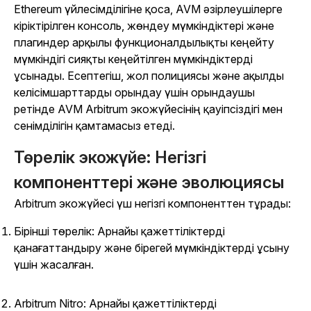
Ethereum үйлесімділігіне қоса, AVM әзірлеушілерге
кіріктірілген консоль, жөндеу мүмкіндіктері және
плагиндер арқылы функционалдылықты кеңейту
мүмкіндігі сияқты кеңейтілген мүмкіндіктерді
ұсынады. Есептегіш, жол полициясы және ақылды
келісімшарттарды орындау үшін орындаушы
ретінде AVM Arbitrum экожүйесінің қауіпсіздігі мен
сенімділігін қамтамасыз етеді.
Төрелік экожүйе: Негізгі
компоненттері және эволюциясы
Arbitrum экожүйесі үш негізгі компоненттен тұрады:
Бірінші төрелік: Арнайы қажеттіліктерді
қанағаттандыру және бірегей мүмкіндіктерді ұсыну
үшін жасалған.
Arbitrum Nitro: Арнайы қажеттіліктерді