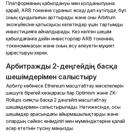
Платформаның қабылдануы мен қолданылуына
қарай, ARB токеніне сұраныс өседі деп күтілуде, бұл
оның құндылығын арттырады және оны Arbitrum
экожүйесіне қатысқысы келетіндер үшін тартымды
инвестицияға айналдырады. Кез келген шешім
қабылдағанға дейін инвесторлар ARB токенінің
токеномикасын және оның өсу әлеуетін мұқият
қарастыруы керек.
Арбитражды 2-деңгейдің басқа
шешімдерімен салыстыру
Арбитр көбінесе Ethereum масштабтау мәселелерін
шешуге бірегей көзқарасы бар Optimism және ZK-
Rollups сияқты басқа 2 деңгейлі масштабтау
шешімдерімен салыстырылады. Нәтижесінде, осы
шешімдер арасындағы айырмашылықтарды және
олардың сәйкес өнімділігі мен мүмкіндіктеріне қалай
әсер ететінін түсіну маңызды.