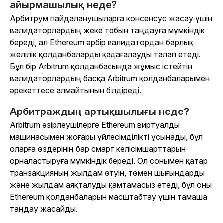
айырмашылық неде?
Арбитрум пайдаланушыларға консенсус жасау үшін
валидаторлардың жеке тобын таңдауға мүмкіндік
береді, ал Ethereum әрбір валидатордан барлық
желілік қолданбаларды қадағалауды талап етеді.
Бұл бір Arbitrum қолданбасында жұмыс істейтін
валидаторлардың басқа Arbitrum қолданбаларымен
әрекеттесе алмайтынын білдіреді.
Арбитраждың артықшылығы неде?
Arbitrum әзірлеушілерге Ethereum виртуалды
машинасымен жоғары үйлесімділікті ұсынады, бұл
оларға өздерінің бар смарт келісімшарттарын
орналастыруға мүмкіндік береді. Ол сонымен қатар
транзакцияның жылдам өтуін, төмен шығындарды
және жылдам аяқталуды қамтамасыз етеді, бұл оны
Ethereum қолданбаларын масштабтау үшін тамаша
таңдау жасайды.