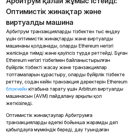
Арбитрум қалай жұмыс істейді:
Оптимистік жинақтар және
виртуалды машина
Арбитрум транзакцияларды тізбектен тыс өңдеу
үшін оптимистік жинақтарды және виртуалды
машинаны қолданады, оларды Ethereum негізгі
желісінде тиімді және қауіпсіз түрде реттейді. Бұған
Ethereum негізгі тізбегімен байланыстырылған
бүйірлік тізбекті жасау және транзакциялар
топтамаларын құрастыру, оларды бүйірлік тізбекте
реттеу, содан кейін транзакция деректерін Ethereum
блокчейн
кітабына тарату үшін Arbitrum виртуалды
машинасын (AVM) пайдалану арқылы қол
жеткізіледі.
Оптимистік жинақтаулар Арбитрумға
транзакцияларды әдепкі бойынша жарамды деп
қабылдауға мүмкіндік береді, дау туындаған