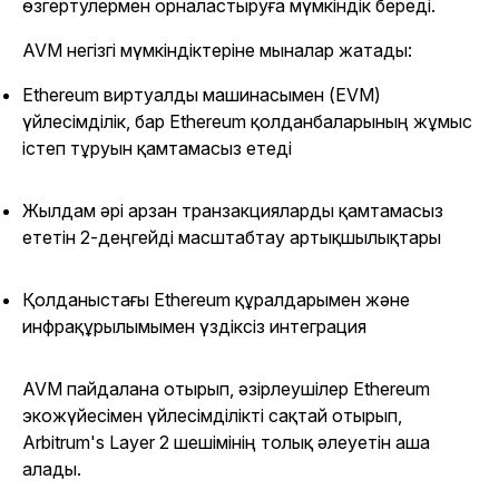
өзгертулермен орналастыруға мүмкіндік береді.
AVM негізгі мүмкіндіктеріне мыналар жатады:
Ethereum виртуалды машинасымен (EVM)
үйлесімділік, бар Ethereum қолданбаларының жұмыс
істеп тұруын қамтамасыз етеді
Жылдам әрі арзан транзакцияларды қамтамасыз
ететін 2-деңгейді масштабтау артықшылықтары
Қолданыстағы Ethereum құралдарымен және
инфрақұрылымымен үздіксіз интеграция
AVM пайдалана отырып, әзірлеушілер Ethereum
экожүйесімен үйлесімділікті сақтай отырып,
Arbitrum's Layer 2 шешімінің толық әлеуетін аша
алады.