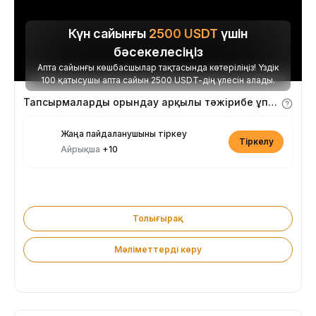
Күн сайынғы
2500
USDT
үшін
бәсекелесіңіз
Апта сайынғы көшбасшылар тақтасында көтеріліңіз! Үздік
100 қатысушы апта сайын 2500 USDT-дің үлесін алады.
Тапсырмаларды орындау арқылы тәжірибе ұпайларын алыңыз
Жаңа пайдаланушыны тіркеу
Тіркелу
Айрықша
+10
Толығырақ
Мәліметтерді көру