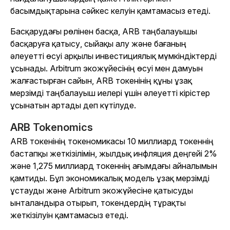
басымдықтарына сәйкес келуін қамтамасыз етеді.
Басқарудағы рөлінен басқа, ARB таңбалауышы
басқаруға қатысу, сыйақы алу және бағаның
әлеуетті өсуі арқылы инвестициялық мүмкіндіктерді
ұсынады. Arbitrum экожүйесінің өсуі мен дамуын
жалғастырған сайын, ARB токенінің құны ұзақ
мерзімді таңбалауыш иелері үшін әлеуетті кірістер
ұсынатын артады деп күтілуде.
ARB Tokenomics
ARB токенінің токеномикасы 10 миллиард токеннің
бастапқы жеткізілімін, жылдық инфляция деңгейі 2%
және 1,275 миллиард токеннің ағымдағы айналымын
қамтиды. Бұл экономикалық модель ұзақ мерзімді
ұстауды және Arbitrum экожүйесіне қатысуды
ынталандыра отырып, токендердің тұрақты
жеткізілуін қамтамасыз етеді.