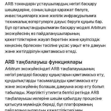
ARB токендерін ұстаушылардың негізгі басқару
шешімдеріне, соның ішінде қаражат бөлуге,
инвестицияларға және желілік инфрақұрылымға
техникалық өзгертулерге дауыс беруге құқығы бар.
Бұл орталықтандырылмаған басқару моделі Arbitrum
экожүйесінің өз пайдаланушыларының
қажеттіліктеріне жауап беретінін және қауіпсіздік
кеңесінің бірлескен тәсіліне ұқсас уақыт өте дамуын
және жетілдірілуін қамтамасыз етеді.
ARB таңбалауыш функциялары
Arbitrum экожүйесіндегі ARB таңбалауышының
негізгі рөлдері басқару құқықтарын қамтамасыз ету,
құндылықтарды тасымалдауды қамтамасыз ету
және экожүйенің болашақ дамуына әсер ету болып
табылады. Жергілікті утилита белгісі ретінде ARB
таңбалауышы иелеріне шешім қабылдау процесіне
қатысуға мүмкіндік береді, бұл платформаның
пайдаланушылардың қажеттіліктері мен