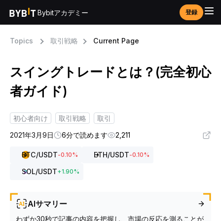
Bybitアカデミー
登録
Topics
取引戦略
Current Page
スイングトレードとは？(完全初心
者ガイド)
初心者向け
取引戦略
取引
2021年3月9日
6分で読めます
2,211
BTC
/USDT
ETH
/USDT
-0.10
%
-0.10
%
SOL
/USDT
+
1.90
%
AIサマリー
わずか30秒で記事の内容を把握し、市場の反応を測ることが