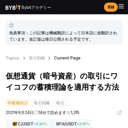
Bybitアカデミー
登録
免責事項：この記事は機械翻訳によって日本語に仮翻訳され
ています。改訂版は後日公開される予定です。
Topics
取引戦略
Current Page
仮想通貨（暗号資産）の取引にワ
イコフの蓄積理論を適用する方法
中級者向け
取引戦略
取引
2021年6月24日
14分で読めます
1,315
BTC
/USDT
ETH
/USDT
+
0.20
%
+
0.10
%