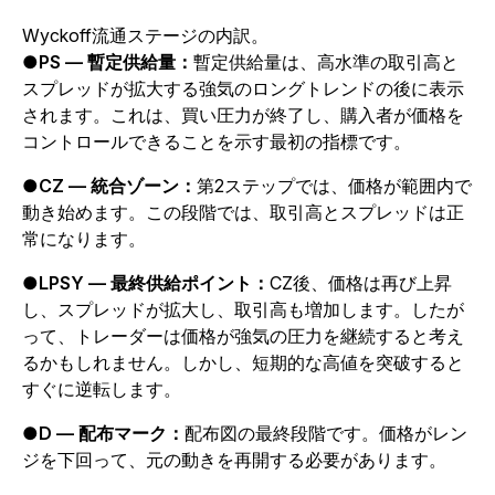
Wyckoff流通ステージの内訳。
●
PS — 暫定供給量：
暫定供給量は、高水準の取引高と
スプレッドが拡大する強気のロングトレンドの後に表示
されます。これは、買い圧力が終了し、購入者が価格を
コントロールできることを示す最初の指標です。
●
CZ — 統合ゾーン：
第2ステップでは、価格が範囲内で
動き始めます。この段階では、取引高とスプレッドは正
常になります。
●
LPSY — 最終供給ポイント：
CZ後、価格は再び上昇
し、スプレッドが拡大し、取引高も増加します。したが
って、トレーダーは価格が強気の圧力を継続すると考え
るかもしれません。しかし、短期的な高値を突破すると
すぐに逆転します。
●
D — 配布マーク：
配布図の最終段階です。価格がレン
ジを下回って、元の動きを再開する必要があります。