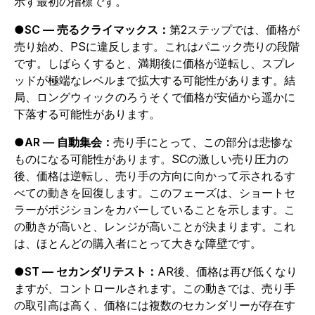
示す最初の指標です。
●
SC — 売るクライマックス：
第2ステップでは、価格が
売り始め、PSに違反します。これはパニック売りの段階
です。しばらくすると、満期後に価格が逆転し、スプレ
ッドが極端なレベルまで拡大する可能性があります。結
局、ロングウィックのろうそくで価格が安値から遥かに
下落する可能性があります。
●
AR — 自動集会：
売り手にとって、この部分は悲惨な
ものになる可能性があります。SCの激しい売り圧力の
後、価格は逆転し、売り手の方向に向かって示されるす
べての動きを回復します。このフェーズは、ショートセ
ラーがポジションをカバーしていることを示します。こ
の動きが高いと、レンジが高いことが決まります。これ
は、ほとんどの購入者にとって大きな障壁です。
●
ST — セカンダリテスト：
AR後、価格は再び低くなり
ますが、コントロールされます。この動きでは、売り手
の取引高は高く、価格には複数のセカンダリーが存在す