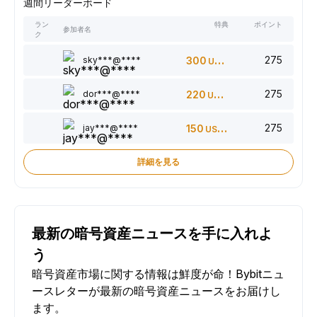
週間リーダーボード
ラン
特典
ポイント
参加者名
ク
275
sky***@****
300
USDT
275
dor***@****
220
USDT
275
jay***@****
150
USDT
詳細を見る
最新の暗号資産ニュースを手に入れよ
う
暗号資産市場に関する情報は鮮度が命！Bybitニュ
ースレターが最新の暗号資産ニュースをお届けし
ます。