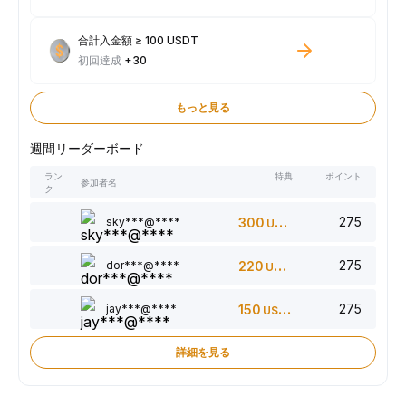
合計入金額 ≥ 100 USDT
初回達成
+30
もっと見る
週間リーダーボード
ラン
特典
ポイント
参加者名
ク
275
sky***@****
300
USDT
275
dor***@****
220
USDT
275
jay***@****
150
USDT
詳細を見る