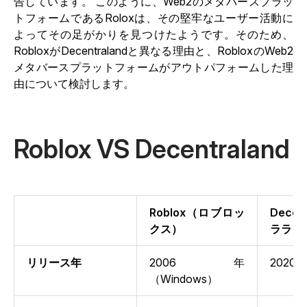
告しています
。
このように、Web2のメタバースプラッ
トフォームであるRoloxは、その堅牢なユーザー活動に
よってその足がかりを見つけたようです。そのため、
RobloxがDecentralandと異なる理由と、RobloxのWeb2
メタバースプラットフォームがアウトパフォームした理
由について検討します。
Roblox VS Decentraland
Roblox（ロブロッ
Dece
クス）
ララン
リリース年
2006年
2020
（Windows）