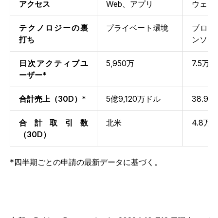
アクセス
Web、アプリ
ウェブ
テクノロジーの裏
プライベート環境
ブロッ
打ち
ンソー
日次アクティブユ
5,950万
7.5万
ーザー*
合計売上（30D）*
5億9,120万ドル
38.9
合計取引数
北米
4.8万
（30D）
*四半期ごとの申請の最新データに基づく。