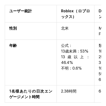
ユーザー統計
Roblox（ロブロ
De
ックス）
ン
性別
北米
M：
F：
年齢
公式：
類似
13歳未満：53%
18～
13歳以上：
25～
46.4%
35～
不明：0.6%
10.
55～
65
1名様あたりの日次エン
2.38時間
6分
ゲージメント時間