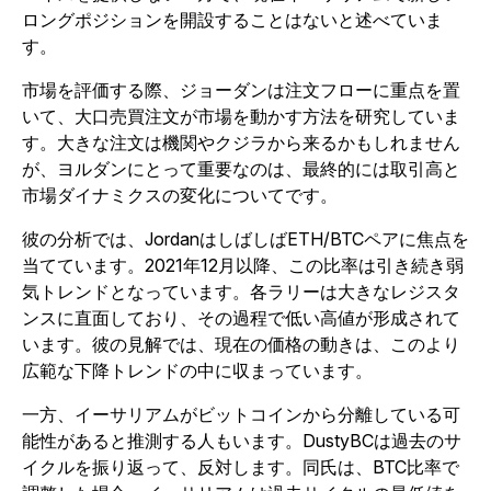
ロングポジションを開設することはないと述べていま
す。
市場を評価する際、ジョーダンは注文フローに重点を置
いて、大口売買注文が市場を動かす方法を研究していま
す。大きな注文は機関やクジラから来るかもしれません
が、ヨルダンにとって重要なのは、最終的には取引高と
市場ダイナミクスの変化についてです。
彼の分析では、JordanはしばしばETH/BTCペアに焦点を
当てています。2021年12月以降、この比率は引き続き弱
気トレンドとなっています。各ラリーは大きなレジスタ
ンスに直面しており、その過程で低い高値が形成されて
います。彼の見解では、現在の価格の動きは、このより
広範な下降トレンドの中に収まっています。
一方、イーサリアムがビットコインから分離している可
能性があると推測する人もいます。DustyBCは過去のサ
イクルを振り返って、反対します。同氏は、BTC比率で