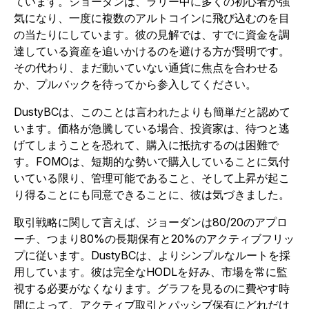
ています。
ジョーダンは、ラリー中に多くの初心者が強
気になり、一度に複数のアルトコインに飛び込むのを目
の当たりにしています。彼の見解では、すでに資金を調
達している資産を追いかけるのを避ける方が賢明です。
その代わり、まだ動いていない通貨に焦点を合わせる
か、プルバックを待ってから参入してください。
DustyBCは、このことは言われたよりも簡単だと認めて
います。価格が急騰している場合、投資家は、待つと逃
げてしまうことを恐れて、購入に抵抗するのは困難で
す。FOMOは、短期的な勢いで購入していることに気付
いている限り、管理可能であること、そして上昇が起こ
り得ることにも同意できることに、彼は気づきました。
取引戦略に関して言えば、ジョーダンは80/20のアプロ
ーチ、つまり80%の長期保有と20%のアクティブフリッ
プに従います。DustyBCは、よりシンプルなルートを採
用しています。彼は完全なHODLを好み、市場を常に監
視する必要がなくなります。
グラフを見るのに費やす時
間によって、アクティブ取引とパッシブ保有にどれだけ