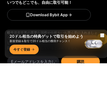
いつでもどこでも、自由に取引可能！
Download Bybit App
暗号資産世界の重要な洞察や分析をいち早く手に入れましょ
20ドル相当の特典ゲットで取引を始めよう
う：ニュースレターを今すぐ購入。
すべての投資には、投資
Bybitアプリで読む
新規登録＆取引で20ドル相当の獲得チャンス！
した全額を失うリスクなど、リスクが伴います。そのような
活動はすべての人に適しているとは限りません。
今すぐ登録
購読
詳細サマリー
フォローする
© 2018-2026 Bybit.com. All rights reserved.