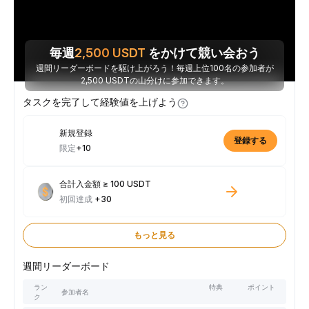
毎週
2,500
USDT
をかけて競い会おう
週間リーダーボードを駆け上がろう！毎週上位100名の参加者が
2,500 USDTの山分けに参加できます。
タスクを完了して経験値を上げよう
新規登録
登録する
限定
+10
合計入金額 ≥ 100 USDT
初回達成
+30
もっと見る
週間リーダーボード
ラン
特典
ポイント
参加者名
ク