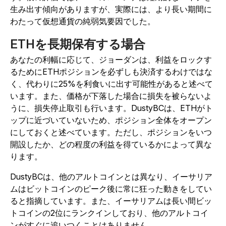
生み出す傾向がありますが、実際には、より長い期間に
わたって仮想通貨の純弱気要因でした。
ETHを長期保有する場合
あなたの利幅に応じて、ジョーダンは、利益をロックす
るためにETHポジションを必ずしも決済するわけではな
く、代わりに25%を利食いに出す可能性があると述べて
います。また、価格が下落した場合に損失を被らないよ
うに、損失停止取引も行います。
DustyBCは、ETHがト
ップに近づいていないため、ポジション全体をオープン
にしておくと述べています。ただし、ポジションをいつ
開設したか、どの程度の利益を得ているかによって異な
ります。
DustyBCは、他のアルトコインとは異なり、イーサリア
ムはビットコインのピーク後に常に狂った動きをしてい
ると指摘しています。また、イーサリアムは長い間ビッ
トコインの2位にランクインしており、他のアルトコイ
ンがすぐに追いつくことはありません。