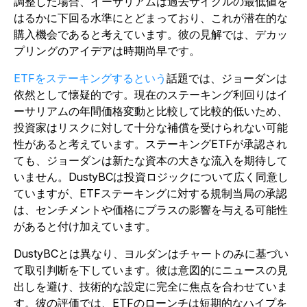
調整した場合、イーサリアムは過去サイクルの最低値を
はるかに下回る水準にとどまっており、これが潜在的な
購入機会であると考えています。彼の見解では、デカッ
プリングのアイデアは時期尚早です。
ETFをステーキングするという
話題では、ジョーダンは
依然として懐疑的です。現在のステーキング利回りはイ
ーサリアムの年間価格変動と比較して比較的低いため、
投資家はリスクに対して十分な補償を受けられない可能
性があると考えています。ステーキングETFが承認され
ても、ジョーダンは新たな資本の大きな流入を期待して
いません。DustyBCは投資ロジックについて広く同意し
ていますが、ETFステーキングに対する規制当局の承認
は、センチメントや価格にプラスの影響を与える可能性
があると付け加えています。
DustyBCとは異なり、ヨルダンはチャートのみに基づい
て取引判断を下しています。彼は意図的にニュースの見
出しを避け、技術的な設定に完全に焦点を合わせていま
す。彼の評価では、ETFのローンチは短期的なハイプを