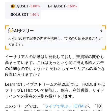
BTC
/USDT
ETH
/USDT
-0.80
%
-0.50
%
SOL
/USDT
-1.40
%
AIサマリー
わずか30秒で記事の内容を把握し、市場の反応を測ることが
できます。
イーサリアムの活動は活発化しており、投資家の関心も
高まっています。これはあっという間に消える誇大広告
の時期なのでしょうか？ それともイーサリアムの新たな
段階に入りますか？
Learn 101ライブストリームの第26話では、HODLまたは
フリップETHについて解説し、保有、利益獲得、サイド
ラインでの滞在の時期を掘り下げます。
このシリーズでは、
「ライブで学ぶ」 ICYMI
が、「101