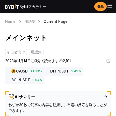
Bybitアカデミー
登録
Home
用語集
Current Page
メインネット
初心者向け
用語集
2023年11月14日
3分で読めます
2,101
BTC
/USDT
ETH
/USDT
+
1.03
%
+
2.42
%
SOL
/USDT
+
0.04
%
AIサマリー
わずか30秒で記事の内容を把握し、市場の反応を測ることが
できます。