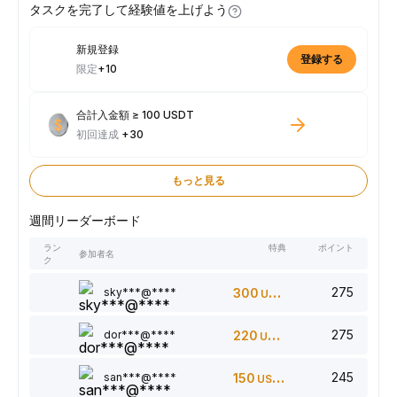
タスクを完了して経験値を上げよう
新規登録
登録する
限定
+10
合計入金額 ≥ 100 USDT
初回達成
+30
もっと見る
週間リーダーボード
ラン
特典
ポイント
参加者名
ク
275
sky***@****
300
USDT
275
dor***@****
220
USDT
245
san***@****
150
USDT