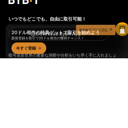
いつでもどこでも、自由に取引可能！
20ドル相当の特典ゲットで取引を始めよう
Bybitアプリで読む
新規登録＆取引で20ドル相当の獲得チャンス！
Download Bybit App
今すぐ登録
暗号資産世界の重要な洞察や分析をいち早く手に入れましょ
う：ニュースレターを今すぐ購入。
すべての投資には、投資
詳細サマリー
した全額を失うリスクなど、リスクが伴います。そのような
活動はすべての人に適しているとは限りません。
購読
フォローする