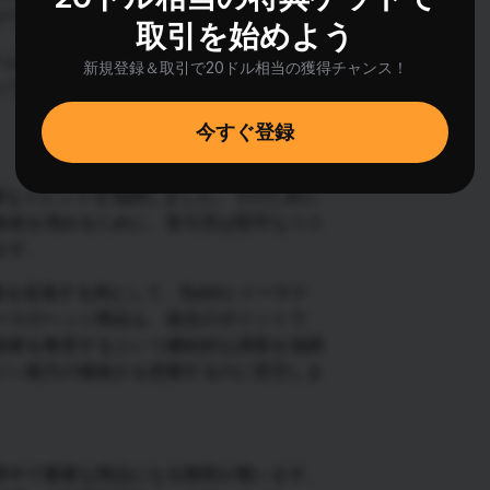
げていると指摘しました。
取引を始めよう
システムレジリエンスとリスク管理の実践の強
新規登録＆取引で20ドル相当の獲得チャンス！
っている時期でも利用者の信頼を高めまし
今すぐ登録
う重要なトレンドを強調しました。そのために
格差を埋めるために、取引所は堅牢なリス
ます。
を促進する例として、Bybitとイーサナ
ースのヘッジ商品も、統合のポイントで
投資家を教育するという継続的な課題を強調
ジン能力の複雑さを把握するのに苦労しま
界中で重要な商品になる態勢が整います。