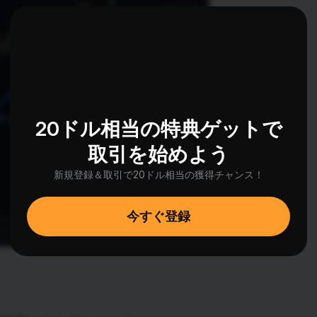
20ドル相当の特典ゲットで
取引を始めよう
新規登録＆取引で20ドル相当の獲得チャンス！
今すぐ登録