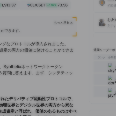
1,913.37
SOL
/USDT
73.56
%
+
1.10
%
初回
お友達
もっと見る
完了
とができます。
現物取
ングなプロトコルが導入されました。
完了
実物資産の両方の価値に賭けることができま
週間リーダーボ
ランク
参加
読んだ
Synthetixネットワークトークン
完了
う質問に答えます。まず、シンテティッ
コメ
完了
構築されたデリバティブ流動性プロトコルで、
5記
物理世界とデジタル世界の両方から異な
完了
合成資産と呼ばれ、価値のあるものはすべ