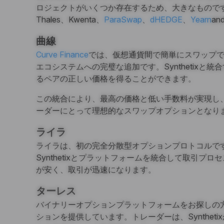
ロジェクトがいくつか存在するため、大きなもので
Thales、Kwenta、
ParaSwap
、
dHEDGE
、
Yearn
an
曲線
Curve Finance
では、仮想通貨間で簡単にスワップで
エコシステムへの完璧な追加です。Synthetixと
るペアの正しい価格を得ることができます。
この統合により、最高の価格と低い手数料が実現し、
ーダーにとって理想的なスワップオプションとなり
ライラ
ライラは、初の完全分散型オプションプロトコルで
Synthetixとプラットフォームを統合して取引プ
が安く、取引が迅速になります。
ターレス
バイナリーオプションプラットフォームをお探しの
ションを提供しています。トレーダーは、Synthet