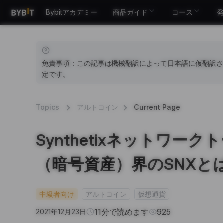
Bybitアカデミー
商品ガイド
コース
免責事項：この記事は機械翻訳によって日本語に仮翻訳さ
定です。
Topics
アルトコイン
Current Page
Synthetixネットワー
（暗号資産）界のSNXと
中級者向け
アルトコイン
仮想通貨
11分で読めます
925
2021年12月23日