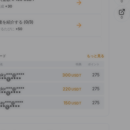
0
達成
+30
0
を紹介する (0/3)
するたびに
+50
引高 ≥ 100 USDT
するたびに
+10
ード
もっと見る
者名
特典
ポイント
記事： 0/5
するたびに
+1
sky***@****
275
300
USDT
dor***@****
275
220
USDT
ントを追加（0/5）
するたびに
+2
jay***@****
275
150
USDT
事をいいね（0/5）
するたびに
+1