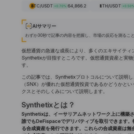
BTC
/USDT
64,866.2
ETH
/USDT
+
0.70
%
+
0.50
AIサマリー
わずか30秒で記事の内容を把握し、市場の反応を測るこ
仮想通貨の急速な成長により、多くのエキサイティ
Synthetixが目指すところです。仮想通貨資産と
す。
この記事では、Synthetixプロトコルについて説明し、
（SNX）が優れた仮想通貨投資であるかどうかとい
クスとそのしくみについて説明します。
Synthetixとは？
Synthetixは、イーサリアムネットワーク上に
誰でもDeFispaceでデリバティブを取引できます。
る合成資産を発行できます。これらの合成資産は無