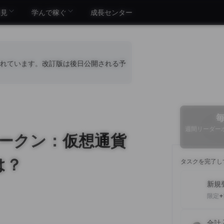
発見
学んで稼ぐ
成長センター
れています。改訂版は後日公開される予
週間リーダーボ
クトークン：仮想通貨
は？
タスクを完了し
新規
限定
+
合計入