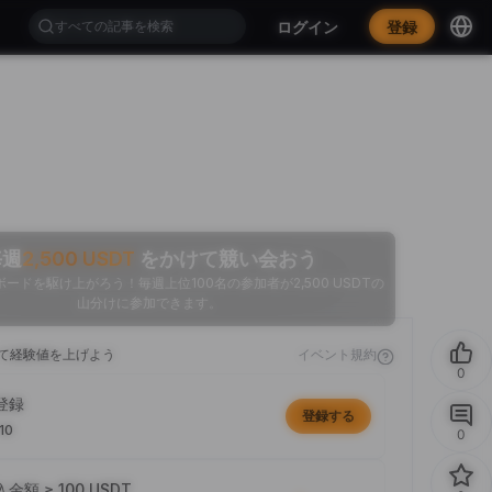
ログイン
登録
毎週
2,500
USDT
をかけて競い会おう
ードを駆け上がろう！毎週上位100名の参加者が2,500 USDTの
山分けに参加できます。
て経験値を上げよう
イベント規約
0
登録
登録する
10
0
金額 ≥ 100 USDT