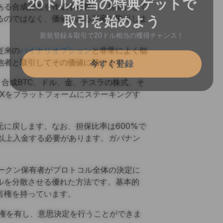
ある合成資産を作成する際に、担保として
取引を始めよう
るのではなく、価値のある資産と取引しま
新規登録＆取引で20ドル相当の獲得チャンス！
従来の
バイナリオプション
と非常によく似
今すぐ登録
他者と取引してその価値に賭けます。
。合成BTC、ドル、金、テスラの株式、そ
Xをプラットフォームにステーキングす
に戻します。なお、担保比率は600%で
6倍以上入金する必要があります。ガバナン
ークン保有者がプロトコル全体の決定に
ルを分散させる優れた方法です。基本的
言権を持っています。
票権を有し、意思決定を行うことができま