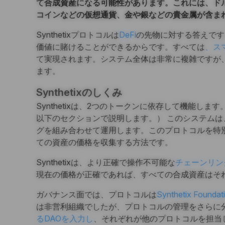
て合成資産になる可能性があります。これには、ド
コインなどの仮想通貨、金や銀などの貴金属が含ま
Synthetixプロトコルは
DeFi
の先物に対する答えです
価値に賭けることができるからです。すべては
、ス
て実現されます。システム全体は非常に複雑ですが
ます。
Synthetixのしくみ
Synthetixは、2つのトークンに依存して機能し
以下のセクションで説明します。） このシステム
グを組み合わせて運用します。このプロトコルを特
ての資産の価格を収集する方法です。
Synthetixは、より正確で操作不可能な
チェーンリン
現在の価格が正確であれば、すべての合成資産はそ
ガバナンス面では、プロトコルは
Synthetix Foundat
は非営利組織でしたが、プロトコルの管理をさらに
るDAOを入力し
、それぞれが他のプロトコルを担当