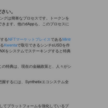
ださい。
テーキングは簡単なプロセスです。トークンを
きます。他のdAppも、このプロセスに
グする
NFTマーケットプレイス
である
Mintr
る
Kwenta
で取引できるシンチsUSDを作
SNXをシステムでステーキングすると特典
この特典は、現在の金融政策と、人々がシ
るには、Synthetixエコシステム全
依存してプラットフォームを強化しているプ