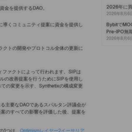
2026年に
資金を提供するDAO。
2026年8月6
に導くコミュニティ提案に資金を提供し
BybitでM
Pre-IP
2026年8月6
ラクトの開発やプロトコル全体の更新に
ティファクトによって行われます。SIPは
トコルの改善提案を行うためにSIPを使用し
の変更を示す、Synthetixの構成変更
る主要なDAOであるスパルタン評議会が
提案のすべての影響を評価した後、提案を
ンの1つは、
Optimismレイヤー2イーサリア