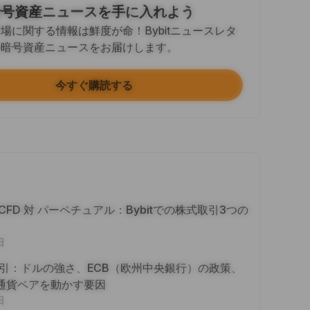
暗号資産ニュースを手に入れよう
Sで記事をシェア（0/5）
場に関する情報は鮮度が命！Bybitニュースレタ
するたびに
+2
の暗号資産ニュースをお届けします。
トで100ドル相当以上を取引する
するたびに
+10
今すぐ購読する
確認（KYC）を完了する
達成
+20
用額 ≥ 10 USDT
達成
+15
 対 CFD 対 パーペチュアル：Bybitでの株式取引3つの
e Futures ≥ $1000
日
するたびに
+15
D取引：ドルの強さ、ECB（欧州中央銀行）の政策、
e Options ≥ $2000
通貨ペアを動かす要因
するたびに
+10
日