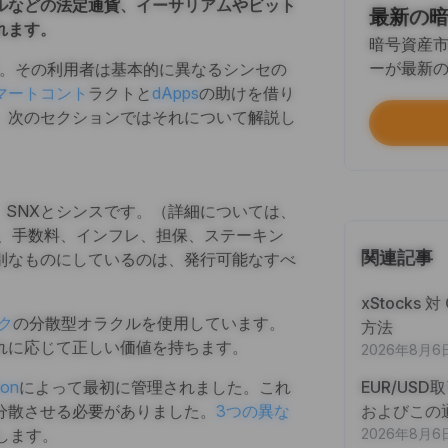
ルなどの法定通貨、イーサリアムやビット
最新の
SN
れます。
暗号資産市
完了
ーが最新
。その利用者は基本的に異なるシンセの
マートコント
ラクトと
dApps
の助けを借り
ボッ
、次のセクションではそれについて解説し
完了
本人
初回
ます。SNXとシンスです。（詳細については、
は、手数料、インフレ、担保、ステーキン
資産運
関連記事
別なものにしているのは、発行可能なすべ
初回
xStocks
ク
の分散型オラクルを使用しています。
方法
Trad
れに応じて正しい価値を持ちます。
2026年8月6
完了
ion
によって最初に管理されました。これ
EUR/US
Trad
分散させる必要がありました。
3つの異な
およびこの
完了
します。
2026年8月6