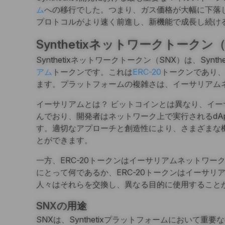
ム
への移行でした。つまり、ガス価格が大幅に下落
プロトコルがより速く前進し、新機能で成長し続け
Synthetixネットワークトークン
Synthetixネットワークトークン（SNX）は、Syn
アム
トークンです。これは
ERC-20
トークンであり
ます。プラットフォームの複雑さは、イーサリアム
イーサリアムとは？ ビットコインとは異なり、イ
んでおり、開発者はネットワーク上で実行されるdA
す。適切なアプローチと創造性により、さまざまな
とができます。
一方、ERC-20トークンはイーサリアムネットワ
にとって何であるか、ERC-20トークンはイーサ
人々はそれらを交換し、異なる目的に使用すること
SNXの用途
SNXは、Synthetixプラットフォームにおいて重