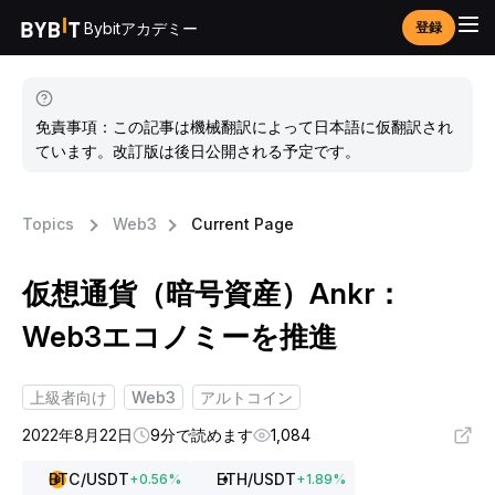
Bybitアカデミー
登録
免責事項：この記事は機械翻訳によって日本語に仮翻訳され
ています。改訂版は後日公開される予定です。
Topics
Web3
Current Page
仮想通貨（暗号資産）Ankr：
Web3エコノミーを推進
上級者向け
Web3
アルトコイン
2022年8月22日
9分で読めます
1,084
BTC
/USDT
ETH
/USDT
+
0.56
%
+
1.89
%