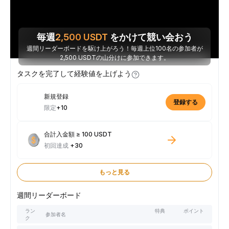
毎週
2,500
USDT
をかけて競い会おう
週間リーダーボードを駆け上がろう！毎週上位100名の参加者が
2,500 USDTの山分けに参加できます。
タスクを完了して経験値を上げよう
新規登録
登録する
限定
+10
合計入金額 ≥ 100 USDT
初回達成
+30
もっと見る
週間リーダーボード
ラン
特典
ポイント
参加者名
ク