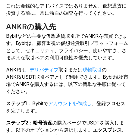
これは金銭的なアドバイスではありません。仮想通貨に
投資する前に、常に独自の調査を行ってください。
ANKRの購入先
Bybitなどの主要な仮想通貨取引所でANKRを売買できま
す。Bybitは、顧客重視の仮想通貨取引プラットフォーム
として、セキュリティ、プライバシー、使いやすさ、さ
まざまな取引ペアの利用可能性を優先しています。
ANKRは
、デリバティブ
取引または
現物取引
の
ANKR/USDT取引ペアとして利用できます。Bybit現物市
場でANKRを購入するには、以下の簡単な手順に従って
ください。
ステップ1
：Bybitで
アカウントを作成し
、登録プロセス
を完了します。
ステップ2
：
暗号資産
の購入ページでUSDTを購入しま
す。以下のオプションから選択します。
エクスプレス
、