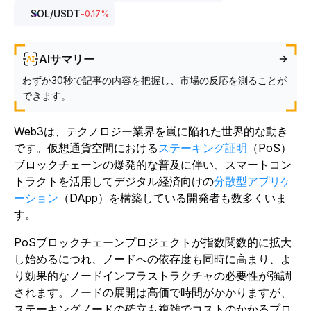
SOL
/USDT
-0.17
%
AIサマリー
わずか30秒で記事の内容を把握し、市場の反応を測ることが
できます。
Web3は、テクノロジー業界を嵐に陥れた世界的な動き
です。仮想通貨空間における
ステーキング証明
（PoS）
ブロックチェーンの爆発的な普及に伴い、スマートコン
トラクトを活用してデジタル経済向けの
分散型アプリケ
ーション
（DApp）を構築している開発者も数多くいま
す。
PoSブロックチェーンプロジェクトが指数関数的に拡大
し始めるにつれ、ノードへの依存度も同時に高まり、よ
り効果的なノードインフラストラクチャの必要性が強調
されます。ノードの展開は高価で時間がかかりますが、
ステーキングノードの確立も複雑でコストのかかるプロ