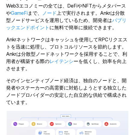
Web3エコノミーの全ては、DeFiやNFTからメタバース
や
GameFi
まで、
ノード
上で実行されます。Ankrは分散
型ノードサービスを運用しているため、開発者は
パブリ
ックエンドポイント
に無料で簡単に接続できます。
Ankrネットワークはキャッシュを使用してRPCリクエス
トを迅速に処理し、プロトコルリソースを節約します。
Ankrは分散型ノードネットワークを採用することで、利
用者が構築する際の
レイテンシ
ーを低くし、効率を向上
させます。
そのインセンティブノード経済は、独自のノードと、開
発者やステーカーの高需要に対処しようとする独立した
ノードプロバイダーの安定した自立的な供給で構成され
ています。