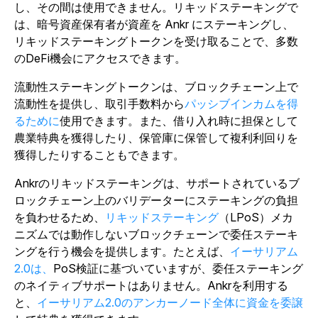
し、その間は使用できません。リキッドステーキングで
は、暗号資産保有者が資産を Ankr にステーキングし、
リキッドステーキングトークンを受け取ることで、多数
のDeFi機会にアクセスできます。
流動性ステーキングトークンは、ブロックチェーン上で
流動性を提供し、取引手数料から
パッシブインカムを得
るために
使用できます。また、借り入れ時に担保として
農業特典を獲得したり、保管庫に保管して複利利回りを
獲得したりすることもできます。
Ankrのリキッドステーキングは、サポートされているブ
ロックチェーン上のバリデーターにステーキングの負担
を負わせるため、
リキッドステーキング
（LPoS）メカ
ニズムでは動作しないブロックチェーンで委任ステーキ
ングを行う機会を提供します。たとえば、
イーサリアム
2.0は、
PoS検証に基づいていますが、委任ステーキング
のネイティブサポートはありません。Ankrを利用する
と、
イーサリアム2.0のアンカーノード全体に資金を委譲