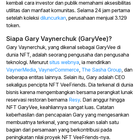
kembali cara investor dan publik memahami aksesibilitas
utilitas dan manfaat komunitas. Selama 24 jam pertama
setelah koleksi
diluncurkan
, perusahaan menjual 3.129
token.
Siapa Gary Vaynerchuk (GaryVee)?
Gary Vaynerchuk, yang dikenal sebagai GaryVee di
dunia NFT, adalah seorang pengusaha dan pengusaha
teknologi. Menurut
situs webnya
, ia mendirikan
VaynerMedia
,
VaynerCommerce
,
The Sasha Group
, dan
beberapa entitas lainnya. Selain itu, Gary adalah CEO
sekaligus pencipta NFT VeeFriends. Dia terkenal di dunia
bisnis karena mengembangkan bersama perangkat lunak
reservasi restoran bernama
Resy
. Dari anggur hingga
NFT GaryVee, keahliannya sangat luas. Catatan
keberhasilan dan pencapaian Gary yang mengesankan
membuatnya terkenal, yang merupakan salah satu
bagian dari persamaan yang berkontribusi pada
peningkatan nilai proyek NFT VeeFriends-nya.