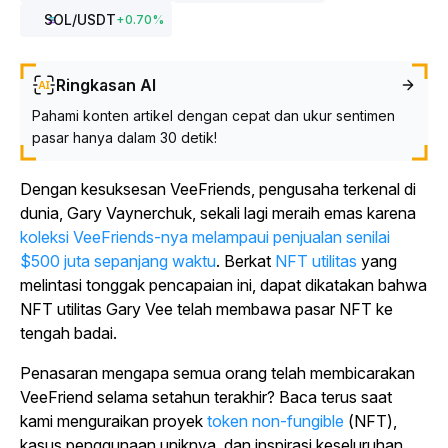
SOL
/USDT
+
0.70
%
Ringkasan AI
Pahami konten artikel dengan cepat dan ukur sentimen
pasar hanya dalam 30 detik!
Dengan kesuksesan VeeFriends, pengusaha terkenal di
dunia, Gary Vaynerchuk, sekali lagi meraih emas karena
koleksi VeeFriends-nya melampaui penjualan senilai
$500 juta sepanjang waktu
. Berkat
NFT utilitas
yang
melintasi tonggak pencapaian ini, dapat dikatakan bahwa
NFT utilitas Gary Vee telah membawa pasar NFT ke
tengah badai.
Penasaran mengapa semua orang telah membicarakan
VeeFriend selama setahun terakhir? Baca terus saat
kami menguraikan proyek
token non-fungible
(NFT),
kasus penggunaan uniknya, dan inspirasi keseluruhan