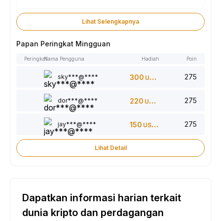
Lihat Selengkapnya
Papan Peringkat Mingguan
Peringkat
Nama Pengguna
Hadiah
Poin
275
sky***@****
300
USDT
275
dor***@****
220
USDT
275
jay***@****
150
USDT
Lihat Detail
Dapatkan informasi harian terkait
dunia kripto dan perdagangan