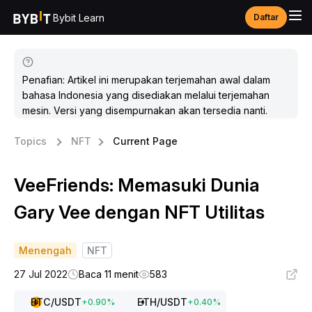
Bybit Learn
Daftar
Penafian: Artikel ini merupakan terjemahan awal dalam
bahasa Indonesia yang disediakan melalui terjemahan
mesin. Versi yang disempurnakan akan tersedia nanti.
Topics
NFT
Current Page
VeeFriends: Memasuki Dunia
Gary Vee dengan NFT Utilitas
Menengah
NFT
27 Jul 2022
Baca 11 menit
583
BTC
/USDT
ETH
/USDT
+
0.90
%
+
0.40
%