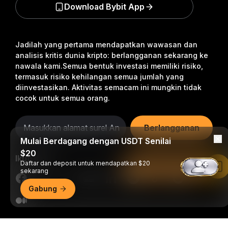
Download Bybit App
Jadilah yang pertama mendapatkan wawasan dan
analisis kritis dunia kripto: berlangganan sekarang ke
nawala kami.
Semua bentuk investasi memiliki risiko,
termasuk risiko kehilangan semua jumlah yang
diinvestasikan. Aktivitas semacam ini mungkin tidak
cocok untuk semua orang.
Berlangganan
Mulai Berdagang dengan USDT Senilai
$20
Ikuti Kami
Daftar dan deposit untuk mendapatkan $20
Baca di Aplikasi Bybit
sekarang
Gabung
© 2018-2026 Bybit.com. Semua hak cipta dilindungi undang-