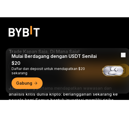
Trade Kapan Saja, Di Mana Saja!
Mulai Berdagang dengan USDT Senilai
$20
Download Bybit App
Daftar dan deposit untuk mendapatkan $20
Baca di Aplikasi Bybit
sekarang
Gabung
Jadilah yang pertama mendapatkan wawasan dan
analisis kritis dunia kripto: berlangganan sekarang ke
nawala kami.
Semua bentuk investasi memiliki risiko,
termasuk risiko kehilangan semua jumlah yang
Ringkasan Mendetail
diinvestasikan. Aktivitas semacam ini mungkin tidak
cocok untuk semua orang.