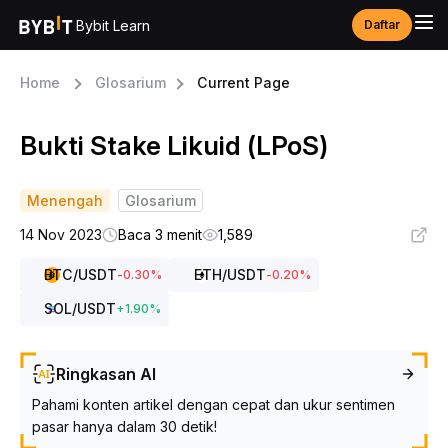
Bybit Learn
Daftar
Home
Glosarium
Current Page
Bukti Stake Likuid (LPoS)
Menengah
Glosarium
14 Nov 2023
Baca 3 menit
1,589
BTC
/USDT
ETH
/USDT
-0.30
%
-0.20
%
SOL
/USDT
+
1.90
%
Ringkasan AI
Pahami konten artikel dengan cepat dan ukur sentimen
pasar hanya dalam 30 detik!