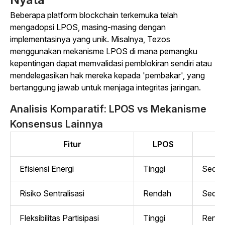
Beberapa platform blockchain terkemuka telah
mengadopsi LPOS, masing-masing dengan
implementasinya yang unik. Misalnya, Tezos
menggunakan mekanisme LPOS di mana pemangku
kepentingan dapat memvalidasi pemblokiran sendiri atau
mendelegasikan hak mereka kepada 'pembakar', yang
bertanggung jawab untuk menjaga integritas jaringan.
Analisis Komparatif: LPOS vs Mekanisme
Konsensus Lainnya
Fitur
LPOS
Po
Efisiensi Energi
Tinggi
Seda
Risiko Sentralisasi
Rendah
Seda
Fleksibilitas Partisipasi
Tinggi
Rend