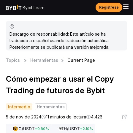
Bybit Learn
Regístrese
Descargo de responsabilidad: Este artículo se ha
traducido a español usando traducción automática.
Posteriormente se publicará una versión mejorada.
Topics
Herramientas
Current Page
Cómo empezar a usar el Copy
Trading de futuros de Bybit
Intermedio
Herramientas
5 de nov de 2024
11 minutos de lectura
4,426
BTC
/USDT
ETH
/USDT
+
0.80
%
+
2.10
%