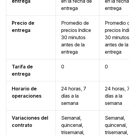
entrega
en la fecha de
en la fecha d
entrega
entrega
Precio de
Promedio de
Promedio de
entrega
precios índice
precios índice
30 minutos
30 minutos
antes de la
antes de la
entrega
entrega
Tarifa de
0
0
entrega
Horario de
24 horas, 7
24 horas, 7
operaciones
días a la
días a la
semana
semana
Variaciones del
Semanal,
Semanal,
contrato
quincenal,
quincenal,
trisemanal,
trisemanal,