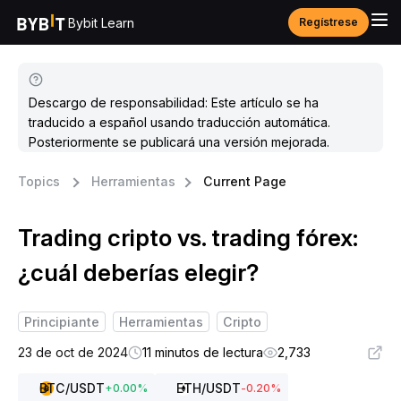
Bybit Learn
Regístrese
Descargo de responsabilidad: Este artículo se ha
traducido a español usando traducción automática.
Posteriormente se publicará una versión mejorada.
Topics
Herramientas
Current Page
Trading cripto vs. trading fórex:
¿cuál deberías elegir?
Principiante
Herramientas
Cripto
23 de oct de 2024
11 minutos de lectura
2,733
BTC
/USDT
ETH
/USDT
+
0.00
%
-0.20
%