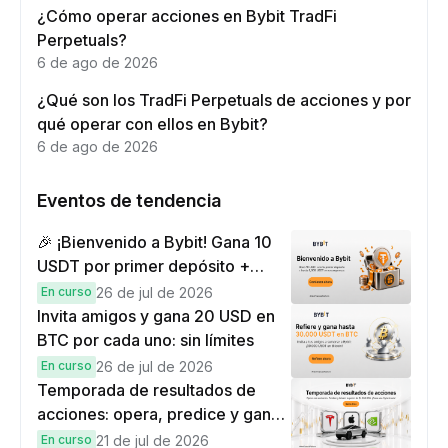
¿Cómo operar acciones en Bybit TradFi
Perpetuals?
6 de ago de 2026
¿Qué son los TradFi Perpetuals de acciones y por
qué operar con ellos en Bybit?
6 de ago de 2026
Eventos de tendencia
🎉 ¡Bienvenido a Bybit! Gana 10
USDT por primer depósito +
hasta 9,999 USDT en
En curso
26 de jul de 2026
recompensas
Invita amigos y gana 20 USD en
BTC por cada uno: sin límites
En curso
26 de jul de 2026
Temporada de resultados de
acciones: opera, predice y gana
una Cybertruck.
En curso
21 de jul de 2026