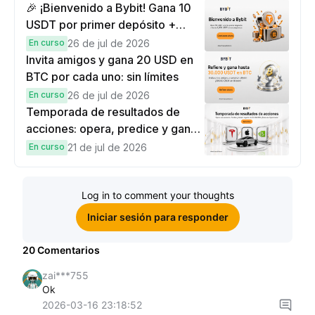
🎉 ¡Bienvenido a Bybit! Gana 10
USDT por primer depósito +
hasta 9,999 USDT en
En curso
26 de jul de 2026
recompensas
Invita amigos y gana 20 USD en
BTC por cada uno: sin límites
En curso
26 de jul de 2026
Temporada de resultados de
acciones: opera, predice y gana
una Cybertruck.
En curso
21 de jul de 2026
Log in to comment your thoughts
Iniciar sesión para responder
20
Comentarios
zai***755
Ok
2026-03-16 23:18:52