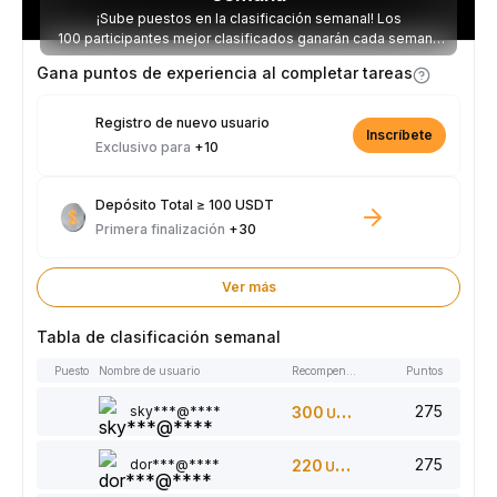
¡Sube puestos en la clasificación semanal! Los
100 participantes mejor clasificados ganarán cada semana
parte de los 2.500 USDT disponibles.
Gana puntos de experiencia al completar tareas
Registro de nuevo usuario
Inscríbete
Exclusivo para
+10
Depósito Total ≥ 100 USDT
Primera finalización
+30
Ver más
Tabla de clasificación semanal
Puesto
Nombre de usuario
Recompensas
Puntos
275
sky***@****
300
USDT
275
dor***@****
220
USDT