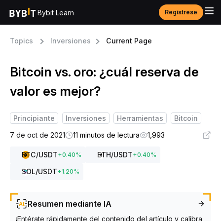
Bybit Learn
Regístrese
Topics
Inversiones
Current Page
Bitcoin vs. oro: ¿cuál reserva de
valor es mejor?
Principiante
Inversiones
Herramientas
Bitcoin
7 de oct de 2021
11 minutos de lectura
1,993
BTC
/USDT
ETH
/USDT
+
0.40
%
+
0.40
%
SOL
/USDT
+
1.20
%
Resumen mediante IA
¡Entérate rápidamente del contenido del artículo y calibra