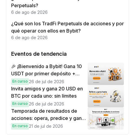
Perpetuals?
6 de ago de 2026
¿Qué son los TradFi Perpetuals de acciones y por
qué operar con ellos en Bybit?
6 de ago de 2026
Eventos de tendencia
🎉 ¡Bienvenido a Bybit! Gana 10
USDT por primer depósito +
hasta 9,999 USDT en
En curso
26 de jul de 2026
recompensas
Invita amigos y gana 20 USD en
BTC por cada uno: sin límites
En curso
26 de jul de 2026
Temporada de resultados de
acciones: opera, predice y gana
una Cybertruck.
En curso
21 de jul de 2026