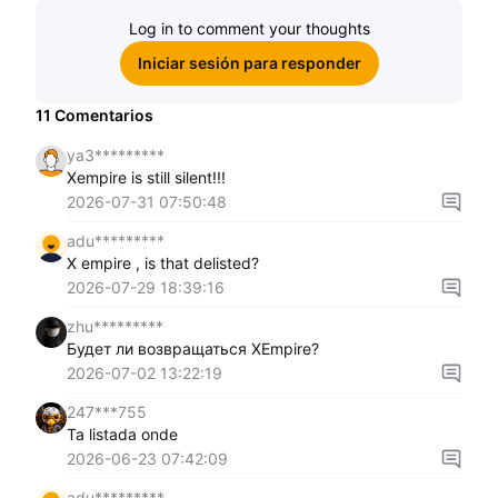
Log in to comment your thoughts
Iniciar sesión para responder
11
Comentarios
ya3*********
Xempire is still silent!!!
2026-07-31 07:50:48
adu*********
X empire , is that delisted?
2026-07-29 18:39:16
zhu*********
Будет ли возвращаться ХEmpire?
2026-07-02 13:22:19
247***755
Ta listada onde
2026-06-23 07:42:09
adu*********