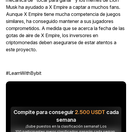
mecánica de "tocar para ganar" y los memes de Elon
Musk ha ayudado a
X Empire
a
captar a muchos fans.
Aunque
X Empire
tiene mucha competencia de juegos
similares, ha conseguido mantener a sus jugadores
comprometidos. A medida
que se acerca la fecha de las
gotas de aire de
X Empire
, los inversores en
criptomonedas deben asegurarse de estar atentos a
este proyecto.
#LearnWithBybit
Compite para conseguir
2.500
USDT
cada
semana
¡Sube puestos en la clasificación semanal! Los
100 participantes mejor clasificados ganarán cada semana