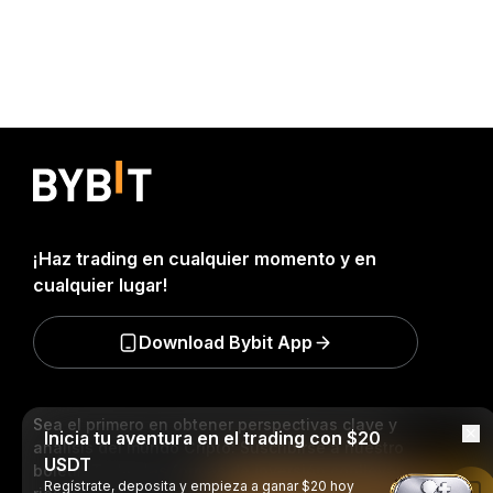
¡Haz trading en cualquier momento y en
cualquier lugar!
Download Bybit App
Sea el primero en obtener perspectivas clave y
Inicia tu aventura en el trading con $20
análisis del mundo Cripto: Suscribirse a nuestro
USDT
boletín.
Todas las formas de inversión conllevan
Regístrate, deposita y empieza a ganar $20 hoy