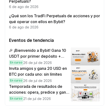
Perpetuals?
6 de ago de 2026
¿Qué son los TradFi Perpetuals de acciones y por
qué operar con ellos en Bybit?
6 de ago de 2026
Eventos de tendencia
🎉 ¡Bienvenido a Bybit! Gana 10
USDT por primer depósito +
hasta 9,999 USDT en
En curso
26 de jul de 2026
recompensas
Invita amigos y gana 20 USD en
BTC por cada uno: sin límites
En curso
26 de jul de 2026
Temporada de resultados de
acciones: opera, predice y gana
una Cybertruck.
En curso
21 de jul de 2026