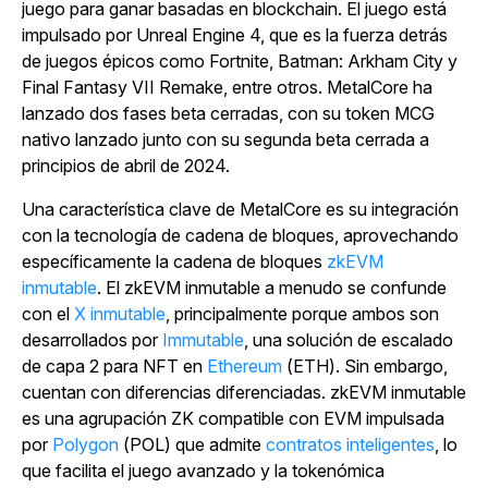
juego para ganar basadas en blockchain. El juego está
impulsado por Unreal Engine 4, que es la fuerza detrás
de juegos épicos como
Fortnite, Batman: Arkham City
y
Final Fantasy VII Remake,
entre otros.
MetalCore
ha
lanzado dos fases beta cerradas, con su token MCG
nativo lanzado junto con su segunda beta cerrada a
principios de abril de 2024.
Una característica clave de
MetalCore
es su integración
con la tecnología de cadena de bloques, aprovechando
específicamente la
cadena de bloques
zkEVM
inmutable
.
El zkEVM inmutable a menudo se confunde
con
el
X inmutable
, principalmente porque ambos son
desarrollados por
Immutable
, una solución de escalado
de capa 2 para NFT en
Ethereum
(ETH). Sin embargo,
cuentan con diferencias diferenciadas. zkEVM inmutable
es una agrupación ZK compatible con EVM impulsada
por
Polygon
(POL) que admite
contratos inteligentes
, lo
que facilita el juego avanzado y la tokenómica