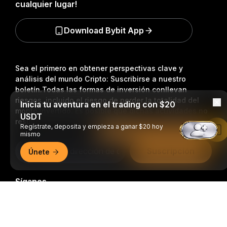
cualquier lugar!
Download Bybit App
Sea el primero en obtener perspectivas clave y
análisis del mundo Cripto: Suscribirse a nuestro
boletín.
Todas las formas de inversión conllevan
riesgos, incluido el riesgo de perder la totalidad del
Inicia tu aventura en el trading con $20
monto invertido. Es posible que dichas actividades no
USDT
resulten adecuadas para todos.
Regístrate, deposita y empieza a ganar $20 hoy
Leer en la aplicación de Bybit
mismo
Suscripción
Únete
Síganos
Resumen detallado