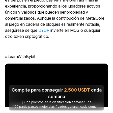
esfuerzos en el juego. Las NFT mejoran aún más la
experiencia, proporcionando a los jugadores activos
únicos y valiosos que pueden ser propiedad y
comercializados. Aunque
la contribución de
MetalCore
al juego en cadena de bloques es realmente notable,
asegúrese de que
DYOR
invierte en MCG o cualquier
otro token criptográfico.
#LearnWithBybit
Compite para conseguir
2.500
USDT
cada
semana
¡Sube puestos en la clasificación semanal! Los
100 participantes mejor clasificados ganarán cada semana
parte de los 2.500 USDT disponibles.