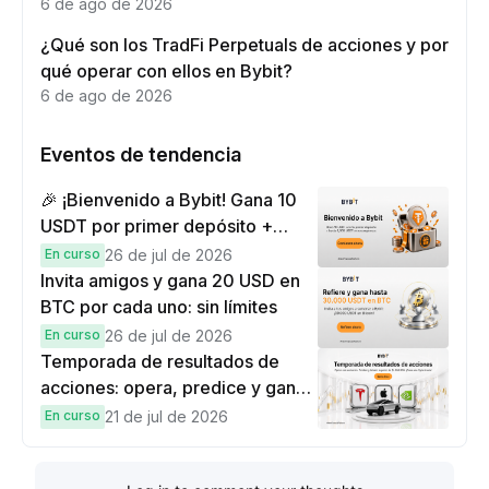
6 de ago de 2026
¿Qué son los TradFi Perpetuals de acciones y por
qué operar con ellos en Bybit?
6 de ago de 2026
Eventos de tendencia
🎉 ¡Bienvenido a Bybit! Gana 10
USDT por primer depósito +
hasta 9,999 USDT en
En curso
26 de jul de 2026
recompensas
Invita amigos y gana 20 USD en
BTC por cada uno: sin límites
En curso
26 de jul de 2026
Temporada de resultados de
acciones: opera, predice y gana
una Cybertruck.
En curso
21 de jul de 2026