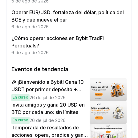
6 de ago de 2026
Operar EUR/USD: fortaleza del dólar, política del
BCE y qué mueve el par
6 de ago de 2026
¿Cómo operar acciones en Bybit TradFi
Perpetuals?
6 de ago de 2026
Eventos de tendencia
🎉 ¡Bienvenido a Bybit! Gana 10
USDT por primer depósito +
hasta 9,999 USDT en
En curso
26 de jul de 2026
recompensas
Invita amigos y gana 20 USD en
BTC por cada uno: sin límites
En curso
26 de jul de 2026
Temporada de resultados de
acciones: opera, predice y gana