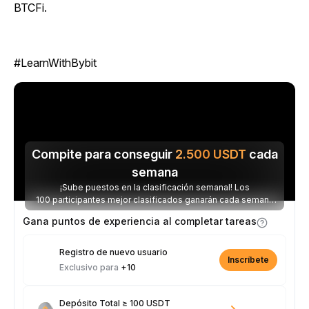
BTCFi.
#LearnWithBybit
Compite para conseguir
2.500
USDT
cada
semana
¡Sube puestos en la clasificación semanal! Los
100 participantes mejor clasificados ganarán cada semana
parte de los 2.500 USDT disponibles.
Gana puntos de experiencia al completar tareas
Registro de nuevo usuario
Inscríbete
Exclusivo para
+10
Depósito Total ≥ 100 USDT