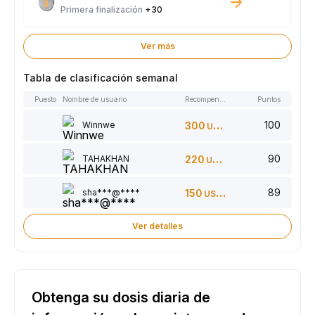
Primera finalización
+30
Ver más
Tabla de clasificación semanal
Puesto
Nombre de usuario
Recompensas
Puntos
100
Winnwe
300
USDT
90
TAHAKHAN
220
USDT
89
sha***@****
150
USDT
Ver detalles
Obtenga su dosis diaria de