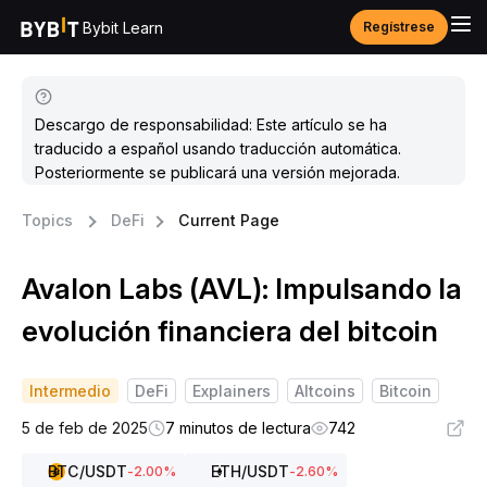
Bybit Learn
Regístrese
Descargo de responsabilidad: Este artículo se ha
traducido a español usando traducción automática.
Posteriormente se publicará una versión mejorada.
Topics
DeFi
Current Page
Avalon Labs (AVL): Impulsando la
evolución financiera del bitcoin
Intermedio
DeFi
Explainers
Altcoins
Bitcoin
5 de feb de 2025
7 minutos de lectura
742
BTC
/USDT
ETH
/USDT
-2.00
%
-2.60
%