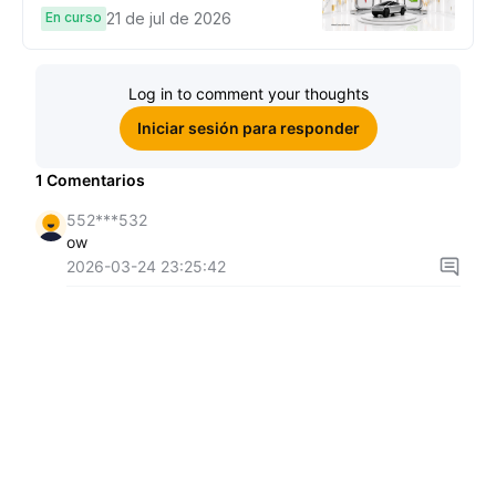
una Cybertruck.
En curso
21 de jul de 2026
Log in to comment your thoughts
Iniciar sesión para responder
1
Comentarios
552***532
ow
2026-03-24 23:25:42