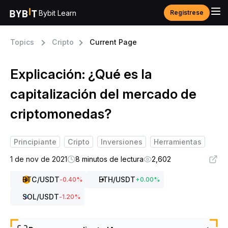
Bybit Learn
Regístrese
Topics
Cripto
Current Page
Explicación: ¿Qué es la
capitalización del mercado de
criptomonedas?
Principiante
Cripto
Inversiones
Herramientas
1 de nov de 2021
8 minutos de lectura
2,602
BTC
/USDT
ETH
/USDT
-0.40
%
+
0.00
%
SOL
/USDT
-1.20
%