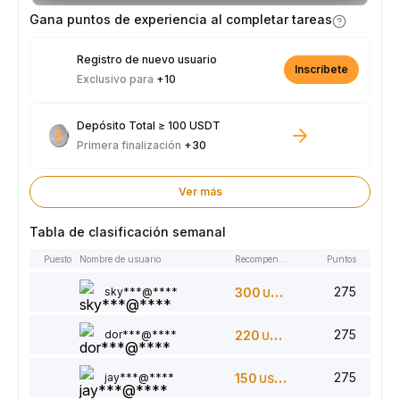
parte de los 2.500 USDT disponibles.
Gana puntos de experiencia al completar tareas
Registro de nuevo usuario
Inscríbete
Exclusivo para
+10
Depósito Total ≥ 100 USDT
Primera finalización
+30
Ver más
Tabla de clasificación semanal
Puesto
Nombre de usuario
Recompensas
Puntos
275
sky***@****
300
USDT
275
dor***@****
220
USDT
275
jay***@****
150
USDT