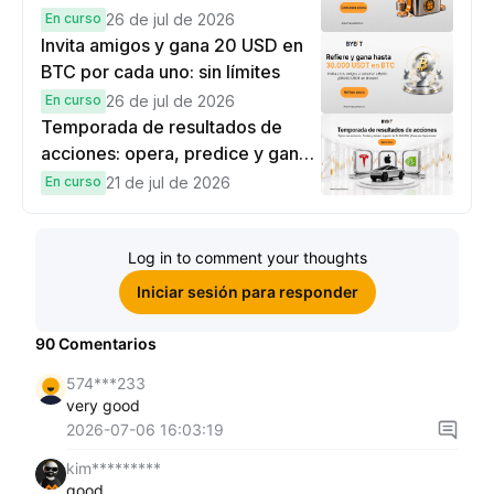
hasta 9,999 USDT en
En curso
26 de jul de 2026
recompensas
Invita amigos y gana 20 USD en
BTC por cada uno: sin límites
En curso
26 de jul de 2026
Temporada de resultados de
acciones: opera, predice y gana
una Cybertruck.
En curso
21 de jul de 2026
Log in to comment your thoughts
Iniciar sesión para responder
90
Comentarios
574***233
very good
2026-07-06 16:03:19
kim*********
good