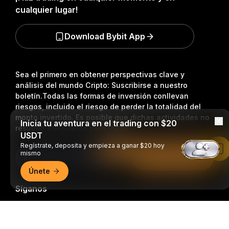
cualquier lugar!
Download Bybit App
Sea el primero en obtener perspectivas clave y
análisis del mundo Cripto: Suscribirse a nuestro
boletín.
Todas las formas de inversión conllevan
riesgos, incluido el riesgo de perder la totalidad del
monto invertido. Es posible que dichas actividades no
Inicia tu aventura en el trading con $20
resulten adecuadas para todos.
USDT
Regístrate, deposita y empieza a ganar $20 hoy
Leer en la aplicación de Bybit
mismo
Suscripción
Únete
Síganos
Resumen detallado