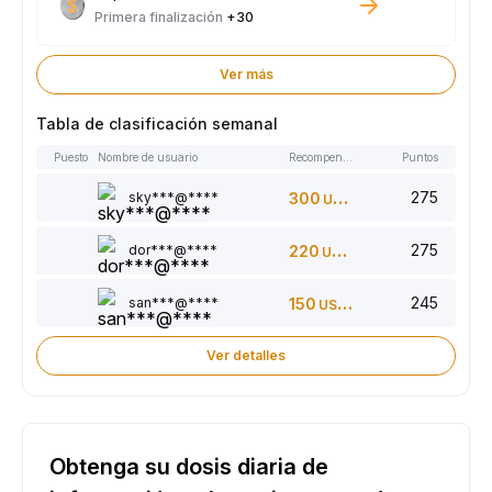
Primera finalización
+30
Ver más
Tabla de clasificación semanal
Puesto
Nombre de usuario
Recompensas
Puntos
275
sky***@****
300
USDT
275
dor***@****
220
USDT
245
san***@****
150
USDT
Ver detalles
Obtenga su dosis diaria de