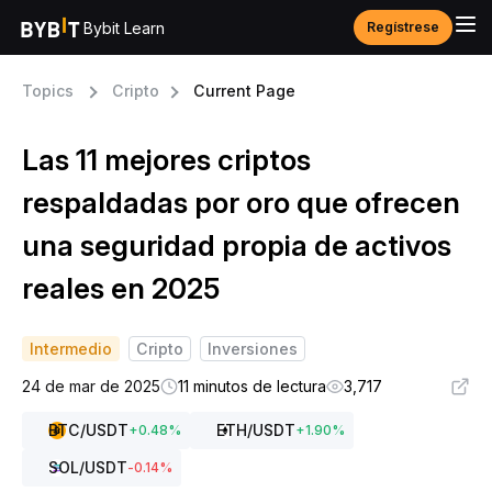
Bybit Learn
Regístrese
Topics
Cripto
Current Page
Las 11 mejores criptos
respaldadas por oro que ofrecen
una seguridad propia de activos
reales en 2025
Intermedio
Cripto
Inversiones
24 de mar de 2025
11 minutos de lectura
3,717
BTC
/USDT
ETH
/USDT
+
0.48
%
+
1.90
%
SOL
/USDT
-0.14
%