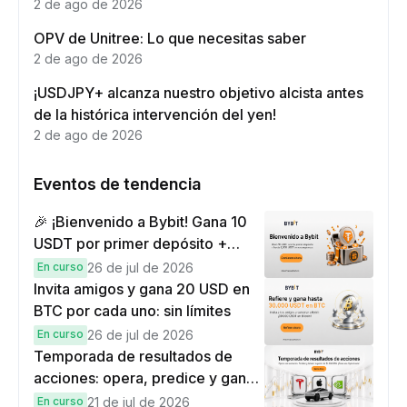
eficaz
2 de ago de 2026
OPV de Unitree: Lo que necesitas saber
2 de ago de 2026
¡USDJPY+ alcanza nuestro objetivo alcista antes
de la histórica intervención del yen!
2 de ago de 2026
Eventos de tendencia
🎉 ¡Bienvenido a Bybit! Gana 10
USDT por primer depósito +
hasta 9,999 USDT en
En curso
26 de jul de 2026
recompensas
Invita amigos y gana 20 USD en
BTC por cada uno: sin límites
En curso
26 de jul de 2026
Temporada de resultados de
acciones: opera, predice y gana
una Cybertruck.
En curso
21 de jul de 2026