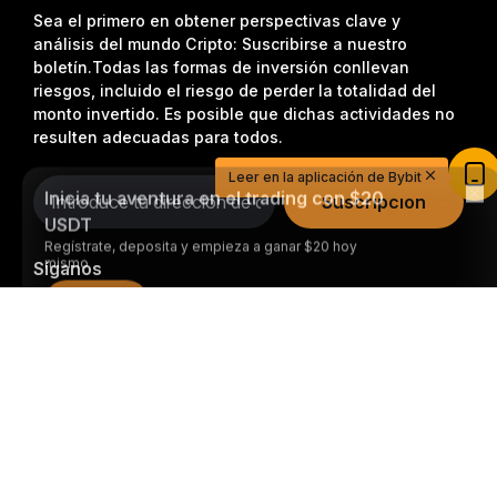
Sea el primero en obtener perspectivas clave y
análisis del mundo Cripto: Suscribirse a nuestro
boletín.
Todas las formas de inversión conllevan
riesgos, incluido el riesgo de perder la totalidad del
monto invertido. Es posible que dichas actividades no
Inicia tu aventura en el trading con $20
resulten adecuadas para todos.
USDT
Regístrate, deposita y empieza a ganar $20 hoy
Leer en la aplicación de Bybit
mismo
Suscripción
Únete
Síganos
Resumen detallado
© 2018-2026 Bybit.com. Todos los derechos reservados.