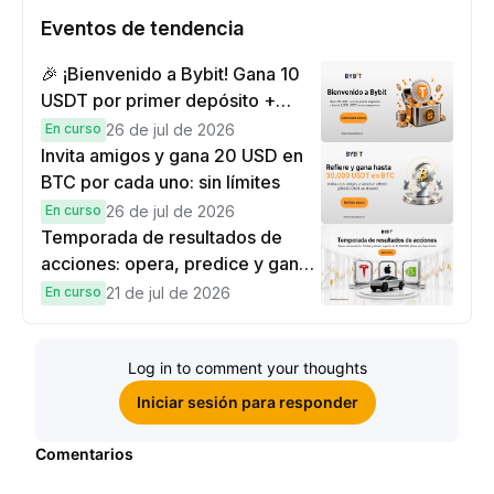
Eventos de tendencia
🎉 ¡Bienvenido a Bybit! Gana 10
USDT por primer depósito +
hasta 9,999 USDT en
En curso
26 de jul de 2026
recompensas
Invita amigos y gana 20 USD en
BTC por cada uno: sin límites
En curso
26 de jul de 2026
Temporada de resultados de
acciones: opera, predice y gana
una Cybertruck.
En curso
21 de jul de 2026
Log in to comment your thoughts
Iniciar sesión para responder
Comentarios