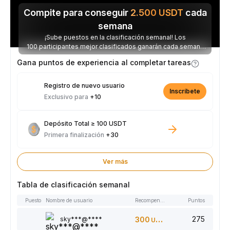
Compite para conseguir
2.500
USDT
cada
semana
¡Sube puestos en la clasificación semanal! Los
100 participantes mejor clasificados ganarán cada semana
parte de los 2.500 USDT disponibles.
Gana puntos de experiencia al completar tareas
Registro de nuevo usuario
Inscríbete
Exclusivo para
+10
Depósito Total ≥ 100 USDT
Primera finalización
+30
Ver más
Tabla de clasificación semanal
Puesto
Nombre de usuario
Recompensas
Puntos
275
sky***@****
300
USDT