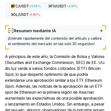
BTC
/USDT
ETH
/USDT
+
0.50
%
+
2.10
%
SOL
/USDT
-0.80
%
Resumen mediante IA
¡Entérate rápidamente del contenido del artículo y calibra
el sentimiento del mercado en tan solo 30 segundos!
A principios de este año, la Comisión de Bolsa y Valores
(Securities and Exchange Commission, SEC) de EE. UU.
dio luz verde a varios fondos cotizados (ETF) Bitcoin
Spot
, lo que
despertó optimismo de que podría
extenderse una aprobación similar a los ETF Ethereum
Spot.
Además, las noticias de la aprobación de un ETF
spot de Ethereum en la primera región de Asia han
aumentado las expectativas de una posible aprobación
y lanzamiento en Estados Unidos. Sin embargo, a pesar
del revuelo, algunos observadores de la industria siguen