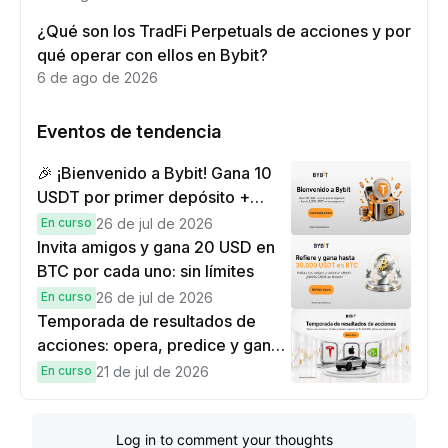
¿Qué son los TradFi Perpetuals de acciones y por
qué operar con ellos en Bybit?
6 de ago de 2026
Eventos de tendencia
🎉 ¡Bienvenido a Bybit! Gana 10
USDT por primer depósito +
hasta 9,999 USDT en
En curso
26 de jul de 2026
recompensas
Invita amigos y gana 20 USD en
BTC por cada uno: sin límites
En curso
26 de jul de 2026
Temporada de resultados de
acciones: opera, predice y gana
una Cybertruck.
En curso
21 de jul de 2026
Log in to comment your thoughts