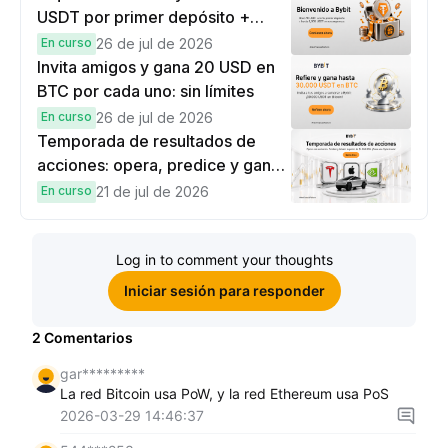
USDT por primer depósito +
hasta 9,999 USDT en
En curso
26 de jul de 2026
recompensas
Invita amigos y gana 20 USD en
BTC por cada uno: sin límites
En curso
26 de jul de 2026
Temporada de resultados de
acciones: opera, predice y gana
una Cybertruck.
En curso
21 de jul de 2026
Log in to comment your thoughts
Iniciar sesión para responder
2
Comentarios
gar*********
La red Bitcoin usa PoW, y la red Ethereum usa PoS
2026-03-29 14:46:37