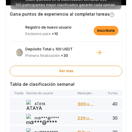
100 participantes mejor clasificados ganarán cada semana
parte de los 2.500 USDT disponibles.
Gana puntos de experiencia al completar tareas
Registro de nuevo usuario
Inscríbete
Exclusivo para
+10
Depósito Total ≥ 100 USDT
Primera finalización
+30
Ver más
Tabla de clasificación semanal
Puesto
Nombre de usuario
Recompensas
Puntos
40
ATAYA
300
USDT
30
mdr***@****
220
USDT