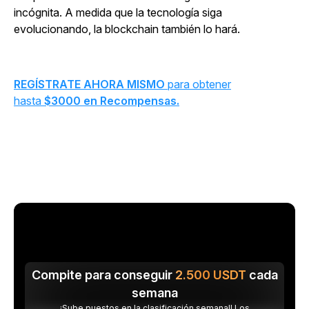
incógnita. A medida que la tecnología siga
evolucionando, la blockchain también lo hará.
REGÍSTRATE AHORA MISMO
para obtener
hasta
$3000 en Recompensas.
Compite para conseguir
2.500
USDT
cada
semana
¡Sube puestos en la clasificación semanal! Los