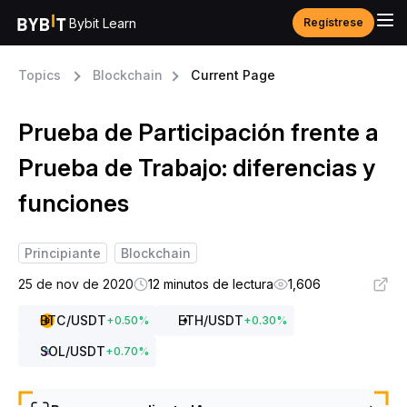
Bybit Learn
Regístrese
Topics
Blockchain
Current Page
Prueba de Participación frente a
Prueba de Trabajo: diferencias y
funciones
Principiante
Blockchain
25 de nov de 2020
12 minutos de lectura
1,606
BTC
/USDT
ETH
/USDT
+
0.50
%
+
0.30
%
SOL
/USDT
+
0.70
%