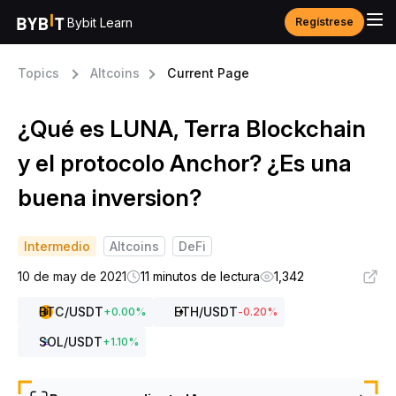
Bybit Learn
Regístrese
Topics
Altcoins
Current Page
¿Qué es LUNA, Terra Blockchain
y el protocolo Anchor? ¿Es una
buena inversion?
Intermedio
Altcoins
DeFi
10 de may de 2021
11 minutos de lectura
1,342
BTC
/USDT
ETH
/USDT
+
0.00
%
-0.20
%
SOL
/USDT
+
1.10
%