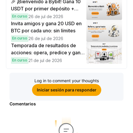
🎉 ¡Bienvenido a Bybit! Gana 10
USDT por primer depósito +
hasta 9,999 USDT en
En curso
26 de jul de 2026
recompensas
Invita amigos y gana 20 USD en
BTC por cada uno: sin límites
En curso
26 de jul de 2026
Temporada de resultados de
acciones: opera, predice y gana
una Cybertruck.
En curso
21 de jul de 2026
Log in to comment your thoughts
Iniciar sesión para responder
Comentarios