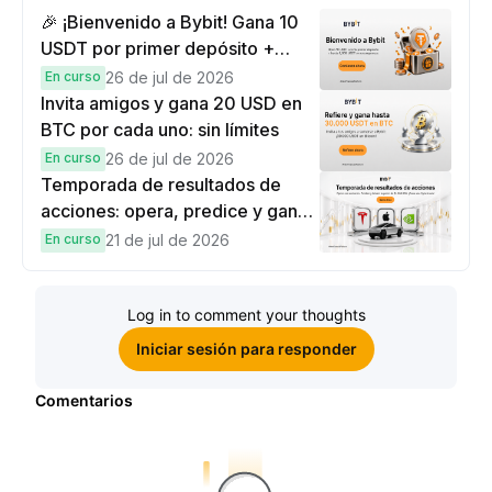
🎉 ¡Bienvenido a Bybit! Gana 10
USDT por primer depósito +
hasta 9,999 USDT en
En curso
26 de jul de 2026
recompensas
Invita amigos y gana 20 USD en
BTC por cada uno: sin límites
En curso
26 de jul de 2026
Temporada de resultados de
acciones: opera, predice y gana
una Cybertruck.
En curso
21 de jul de 2026
Log in to comment your thoughts
Iniciar sesión para responder
Comentarios