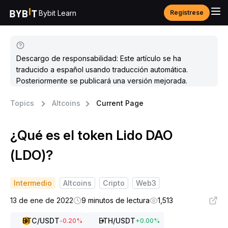
Bybit Learn
Regístrese
Descargo de responsabilidad: Este artículo se ha
traducido a español usando traducción automática.
Posteriormente se publicará una versión mejorada.
Topics
Altcoins
Current Page
¿Qué es el token Lido DAO
(LDO)?
Intermedio
Altcoins
Cripto
Web3
13 de ene de 2022
9 minutos de lectura
1,513
BTC
/USDT
ETH
/USDT
-0.20
%
+
0.00
%