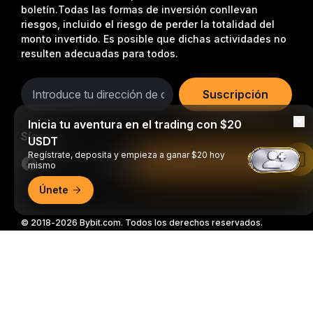
boletín.
Todas las formas de inversión conllevan
riesgos, incluido el riesgo de perder la totalidad del
monto invertido. Es posible que dichas actividades no
resulten adecuadas para todos.
Suscripción
Inicia tu aventura en el trading con $20
Síganos
USDT
Regístrate, deposita y empieza a ganar $20 hoy
Leer en la aplicación de Bybit
mismo
Únete
© 2018-2026 Bybit.com. Todos los derechos reservados.
Resumen detallado